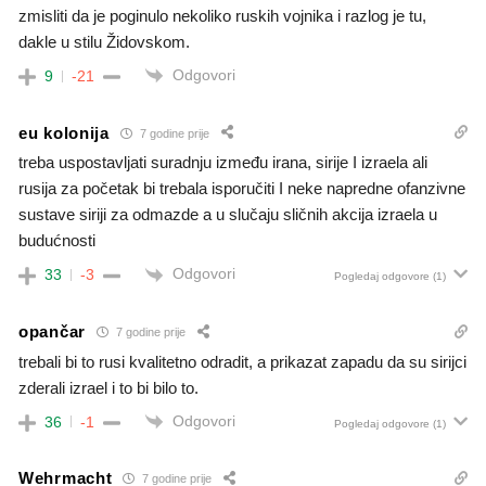
zmisliti da je poginulo nekoliko ruskih vojnika i razlog je tu,
dakle u stilu Židovskom.
Odgovori
9
-21
eu kolonija
7 godine prije
treba uspostavljati suradnju između irana, sirije I izraela ali
rusija za početak bi trebala isporučiti I neke napredne ofanzivne
sustave siriji za odmazde a u slučaju sličnih akcija izraela u
budućnosti
Odgovori
33
-3
Pogledaj odgovore
(1)
opančar
7 godine prije
trebali bi to rusi kvalitetno odradit, a prikazat zapadu da su sirijci
zderali izrael i to bi bilo to.
Odgovori
36
-1
Pogledaj odgovore
(1)
Wehrmacht
7 godine prije