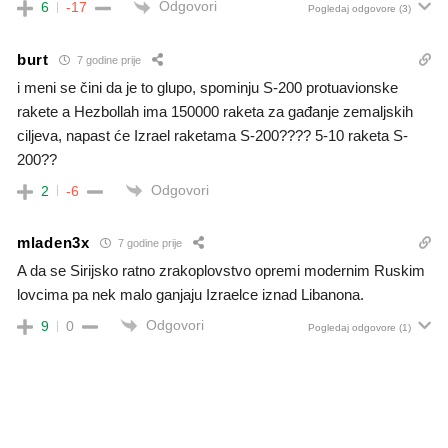
Odgovori
6
-17
Pogledaj odgovore
(3)
burt
7 godine prije
i meni se čini da je to glupo, spominju S-200 protuavionske
rakete a Hezbollah ima 150000 raketa za gađanje zemaljskih
ciljeva, napast će Izrael raketama S-200???? 5-10 raketa S-
200??
Odgovori
2
-6
mladen3x
7 godine prije
A da se Sirijsko ratno zrakoplovstvo opremi modernim Ruskim
lovcima pa nek malo ganjaju Izraelce iznad Libanona.
Odgovori
9
0
Pogledaj odgovore
(1)