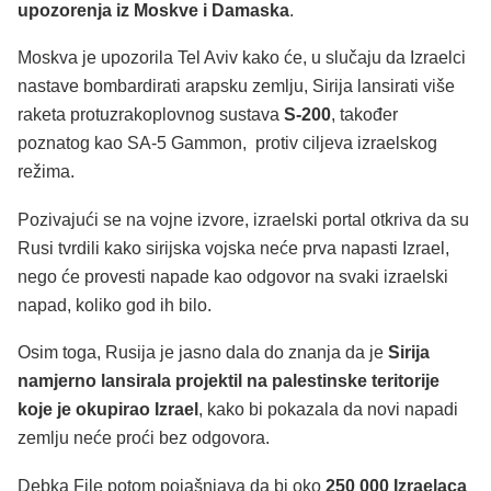
upozorenja iz Moskve i Damaska
.
Moskva je upozorila Tel Aviv kako će, u slučaju da Izraelci
nastave bombardirati arapsku zemlju, Sirija lansirati više
raketa protuzrakoplovnog sustava
S-200
, također
poznatog kao SA-5 Gammon, protiv ciljeva izraelskog
režima.
Pozivajući se na vojne izvore, izraelski portal otkriva da su
Rusi tvrdili kako sirijska vojska neće prva napasti Izrael,
nego će provesti napade kao odgovor na svaki izraelski
napad, koliko god ih bilo.
Osim toga, Rusija je jasno dala do znanja da je
Sirija
namjerno lansirala projektil na palestinske teritorije
koje je okupirao Izrael
, kako bi pokazala da novi napadi
zemlju neće proći bez odgovora.
Debka File potom pojašnjava da bi oko
250 000 Izraelaca