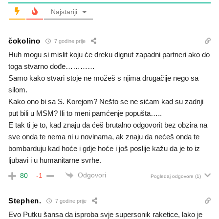
Najstariji
čokolino
7 godine prije
Huh mogu si mislit koju će dreku dignut zapadni partneri ako do
toga stvarno dođe…………
Samo kako stvari stoje ne možeš s njima drugačije nego sa
silom.
Kako ono bi sa S. Korejom? Nešto se ne sićam kad su zadnji
put bili u MSM? Ili to meni pamćenje popušta…..
E tak ti je to, kad znaju da ćeš brutalno odgovorit bez obzira na
sve onda te nema ni u novinama, ak znaju da nećeš onda te
bombarduju kad hoće i gdje hoće i još poslije kažu da je to iz
ljubavi i u humanitarne svrhe.
Odgovori
80
-1
Pogledaj odgovore
(1)
Stephen.
7 godine prije
Evo Putku šansa da isproba svje supersonik raketice, lako je