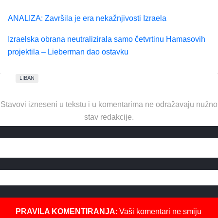
ANALIZA: Završila je era nekažnjivosti Izraela
Izraelska obrana neutralizirala samo četvrtinu Hamasovih
projektila – Lieberman dao ostavku
LIBAN
Stavovi izneseni u tekstu i u komentarima ne odražavaju nužno
stav redakcije.
PRAVILA KOMENTIRANJA
: Vaši komentari ne smiju