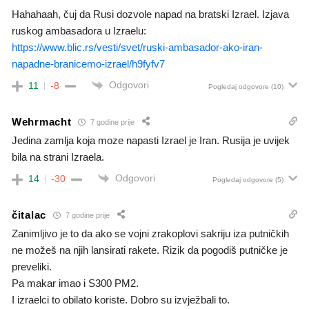
Hahahaah, čuj da Rusi dozvole napad na bratski Izrael. Izjava
ruskog ambasadora u Izraelu:
https://www.blic.rs/vesti/svet/ruski-ambasador-ako-iran-
napadne-branicemo-izrael/h9fyfv7
Odgovori
11
-8
Pogledaj odgovore
(10)
Wehrmacht
7 godine prije
Jedina zamlja koja moze napasti Izrael je Iran. Rusija je uvijek
bila na strani Izraela.
Odgovori
14
-30
Pogledaj odgovore
(5)
čitalac
7 godine prije
Zanimljivo je to da ako se vojni zrakoplovi sakriju iza putničkih
ne možeš na njih lansirati rakete. Rizik da pogodiš putničke je
preveliki.
Pa makar imao i S300 PM2.
I izraelci to obilato koriste. Dobro su izvježbali to.