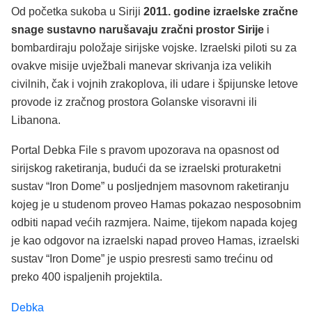
Od početka sukoba u Siriji
2011. godine izraelske zračne
snage sustavno narušavaju zračni prostor Sirije
i
bombardiraju položaje sirijske vojske. Izraelski piloti su za
ovakve misije uvježbali manevar skrivanja iza velikih
civilnih, čak i vojnih zrakoplova, ili udare i špijunske letove
provode iz zračnog prostora Golanske visoravni ili
Libanona.
Portal Debka File s pravom upozorava na opasnost od
sirijskog raketiranja, budući da se izraelski proturaketni
sustav “Iron Dome” u posljednjem masovnom raketiranju
kojeg je u studenom proveo Hamas pokazao nesposobnim
odbiti napad većih razmjera. Naime, tijekom napada kojeg
je kao odgovor na izraelski napad proveo Hamas, izraelski
sustav “Iron Dome” je uspio presresti samo trećinu od
preko 400 ispaljenih projektila.
Debka