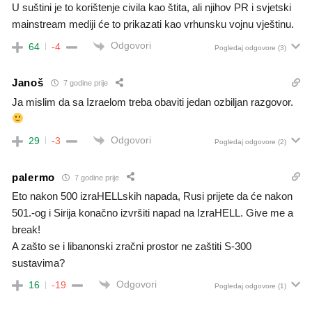
U suštini je to korištenje civila kao štita, ali njihov PR i svjetski
mainstream mediji će to prikazati kao vrhunsku vojnu vještinu.
Odgovori
64
-4
Pogledaj odgovore
(3)
Janoš
7 godine prije
Ja mislim da sa Izraelom treba obaviti jedan ozbiljan razgovor.
Odgovori
29
-3
Pogledaj odgovore
(2)
palermo
7 godine prije
Eto nakon 500 izraHELLskih napada, Rusi prijete da će nakon
501.-og i Sirija konačno izvršiti napad na IzraHELL. Give me a
break!
A zašto se i libanonski zračni prostor ne zaštiti S-300
sustavima?
Odgovori
16
-19
Pogledaj odgovore
(1)