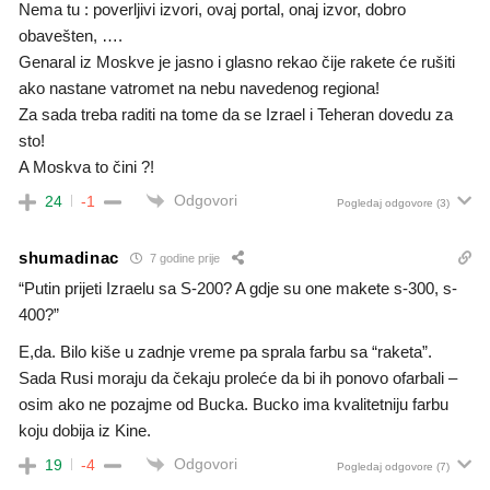
Nema tu : poverljivi izvori, ovaj portal, onaj izvor, dobro
obavešten, ….
Genaral iz Moskve je jasno i glasno rekao čije rakete će rušiti
ako nastane vatromet na nebu navedenog regiona!
Za sada treba raditi na tome da se Izrael i Teheran dovedu za
sto!
A Moskva to čini ?!
Odgovori
24
-1
Pogledaj odgovore
(3)
shumadinac
7 godine prije
“Putin prijeti Izraelu sa S-200? A gdje su one makete s-300, s-
400?”
E,da. Bilo kiše u zadnje vreme pa sprala farbu sa “raketa”.
Sada Rusi moraju da čekaju proleće da bi ih ponovo ofarbali –
osim ako ne pozajme od Bucka. Bucko ima kvalitetniju farbu
koju dobija iz Kine.
Odgovori
19
-4
Pogledaj odgovore
(7)