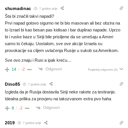
shumadinac
7 godine prije
Šta bi značili takvi napadi?
Prvi napad gotovo sigurno ne bi bio masovan ali bez obzira na
to Izrael bi kao besan pas kidisao i bar duplirao napade. Uprzo
bi i ruske baze u Siriji bile prisiljene da se umešaju a Ameri
samo to čekaju. Uostalom, sve ove akcije Izraela su
provokacije sa ciljem uvlačenja Rusije u sukob sa Amerikom.
Sve ovo znaju i Rusi a ipak kreću…
Odgovori
14
-2
Pogledaj odgovore
(4)
Dino85
7 godine prije
Izgleda da je Rusija dostavila Siriji neke rakete za testiranje.
Idealna prilika za provjeru na takozvanom extra pvo haha
Odgovori
8
-2
2019
7 godine prije