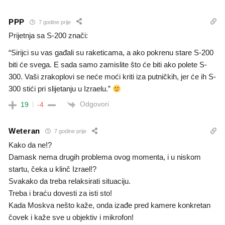
PPP
7 godine prije
Prijetnja sa S-200 znači:
“Sirijci su vas gađali su raketicama, a ako pokrenu stare S-200
biti će svega. E sada samo zamislite što će biti ako polete S-
300. Vaši zrakoplovi se neće moći kriti iza putničkih, jer će ih S-
300 stići pri slijetanju u Izraelu.”
Odgovori
19
-4
Weteran
7 godine prije
Kako da ne!?
Damask nema drugih problema ovog momenta, i u niskom
startu, čeka u klinč Izrael!?
Svakako da treba relaksirati situaciju.
Treba i braću dovesti za isti sto!
Kada Moskva nešto kaže, onda izađe pred kamere konkretan
čovek i kaže sve u objektiv i mikrofon!