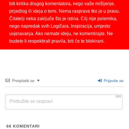
biti kritika drugog komentatora, nego vaše mišljenje,
prijedlog ili ideja o temi. Nema rasprave tko je u pravu.
Čitatelji neka zaključe što je istina. Cilj nije polemika,
nego napredak svih Logičara. Inspiracija, umjesto
uvjeravanja. Ako nemate ideju, ne komentirajte. Ne
budete li respektirali pravila, biti će te blokirani.
Pretplatiti se
Prijavite se
3000
66
KOMENTARI