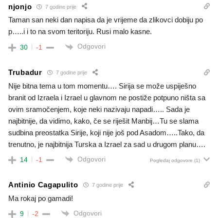
njonjo
7 godine prije
Taman san neki dan napisa da je vrijeme da zlikovci dobiju po
p…..i i to na svom teritoriju. Rusi malo kasne.
Odgovori
30
-1
Trubadur
7 godine prije
Nije bitna tema u tom momentu…. Sirija se može uspiješno
branit od Izraela i Izrael u glavnom ne postiže potpuno ništa sa
ovim sramočenjem, koje neki nazivaju napadi….. Sada je
najbitnije, da vidimo, kako, če se riješit Manbij…Tu se slama
sudbina preostatka Sirije, koji nije još pod Asadom…..Tako, da
trenutno, je najbitnija Turska a Izrael za sad u drugom planu….
Odgovori
14
-1
Pogledaj odgovore
(1)
Antinio Cagapulito
7 godine prije
Ma rokaj po gamadi!
Odgovori
9
-2