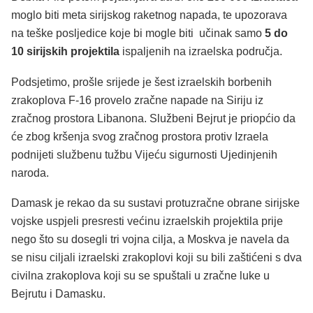
moglo biti meta sirijskog raketnog napada, te upozorava
na teške posljedice koje bi mogle biti učinak samo
5 do
10 sirijskih projektila
ispaljenih na izraelska područja.
Podsjetimo, prošle srijede je šest izraelskih borbenih
zrakoplova F-16 provelo zračne napade na Siriju iz
zračnog prostora Libanona. Službeni Bejrut je priopćio da
će zbog kršenja svog zračnog prostora protiv Izraela
podnijeti službenu tužbu Vijeću sigurnosti Ujedinjenih
naroda.
Damask je rekao da su sustavi protuzračne obrane sirijske
vojske uspjeli presresti većinu izraelskih projektila prije
nego što su dosegli tri vojna cilja, a Moskva je navela da
se nisu ciljali izraelski zrakoplovi koji su bili zaštićeni s dva
civilna zrakoplova koji su se spuštali u zračne luke u
Bejrutu i Damasku.