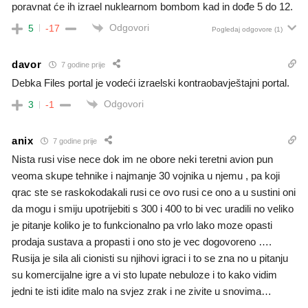
poravnat će ih izrael nuklearnom bombom kad in dođe 5 do 12.
Odgovori
5
-17
Pogledaj odgovore
(1)
davor
7 godine prije
Debka Files portal je vodeći izraelski kontraobavještajni portal.
Odgovori
3
-1
anix
7 godine prije
Nista rusi vise nece dok im ne obore neki teretni avion pun
veoma skupe tehnike i najmanje 30 vojnika u njemu , pa koji
qrac ste se raskokodakali rusi ce ovo rusi ce ono a u sustini oni
da mogu i smiju upotrijebiti s 300 i 400 to bi vec uradili no veliko
je pitanje koliko je to funkcionalno pa vrlo lako moze opasti
prodaja sustava a propasti i ono sto je vec dogovoreno ….
Rusija je sila ali cionisti su njihovi igraci i to se zna no u pitanju
su komercijalne igre a vi sto lupate nebuloze i to kako vidim
jedni te isti idite malo na svjez zrak i ne zivite u snovima…