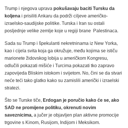
Trump i njegova uprava
pokušavaju baciti Tursku da
koljena
i prisiliti Ankaru da podrži ciljeve američko-
izraelsko-saudijske politike. Turska i Iran su ostali
posljednje velike zemlje koje u regiji brane Palestinaca.
Sada su Trump i špekulanti nekretninama iz New Yorka,
kao i cijela svita koja ga okružuje, među kojima se ističu
marionete židovskog lobija u američkom Kongresu,
odlučili pokazati mišiće i Turcima pokazati tko zapravo
zapovijeda Bliskim istokom i svijetom. No, čini se da stvari
neće teći tako glatko kako su zamislili američki i izraelski
stratezi.
Što se Turske tiče,
Erdogan je poručio kako će se, ako
SAD ne promijene politiku, okrenuti novim
saveznicima,
a jučer je objavljen plan aktivne promocije
trgovine s Kinom, Rusijom, Indijom i Meksikom.