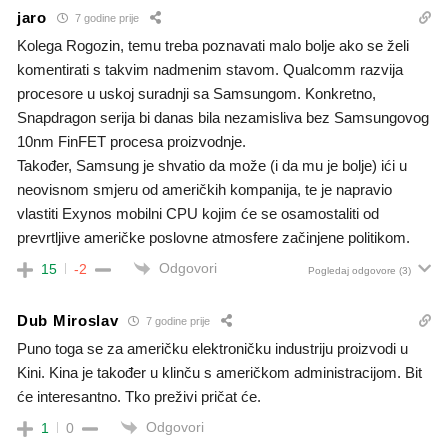
jaro
7 godine prije
Kolega Rogozin, temu treba poznavati malo bolje ako se želi
komentirati s takvim nadmenim stavom. Qualcomm razvija
procesore u uskoj suradnji sa Samsungom. Konkretno,
Snapdragon serija bi danas bila nezamisliva bez Samsungovog
10nm FinFET procesa proizvodnje.
Također, Samsung je shvatio da može (i da mu je bolje) ići u
neovisnom smjeru od američkih kompanija, te je napravio
vlastiti Exynos mobilni CPU kojim će se osamostaliti od
prevrtljive američke poslovne atmosfere začinjene politikom.
Odgovori
15
-2
Pogledaj odgovore
(3)
Dub Miroslav
7 godine prije
Puno toga se za američku elektroničku industriju proizvodi u
Kini. Kina je također u klinču s američkom administracijom. Bit
će interesantno. Tko preživi pričat će.
Odgovori
1
0