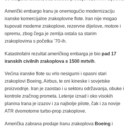
Američki embargo Iranu je onemogućio modernizaciju
iranske komercijalne zrakoplovne flote. Iran nije mogao
kupovati moderne zrakoplove, rezervne dijelove, motore i
opremu, zbog čega je zemlja ostala sa starim
zrakoplovima s početka ’70-ih.
Katastrofalni rezultat američkog embarga je bio
pad 17
iranskih civilnih zrakoplova s 1500 mrtvih
.
Većina iranske flote su vrlo nesigurni i opasni stari
zrakoplovi Boeing, Airbus, te oni kineske i sovjetske
proizvodnje. Iran je zaostao i u sektoru održavanja, obuke i
kontrole zračnog prometa. Letenje iznad i oko visokih
planina Irana je izazov i za najbolje pilote, čak i za novije
ATR dvomotorne turbo-prop zrakoplove.
Američka zabrana prodaje Iranu zrakoplova
Boeing
i