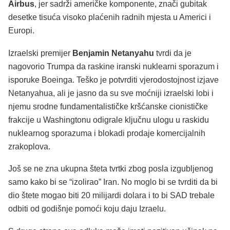
Airbus
, jer sadrži američke komponente, znači gubitak
desetke tisuća visoko plaćenih radnih mjesta u Americi i
Europi.
Izraelski premijer
Benjamin Netanyahu
tvrdi da je
nagovorio Trumpa da raskine iranski nuklearni sporazum i
isporuke Boeinga. Teško je potvrditi vjerodostojnost izjave
Netanyahua, ali je jasno da su sve moćniji izraelski lobi i
njemu srodne fundamentalističke kršćanske cionističke
frakcije u Washingtonu odigrale ključnu ulogu u raskidu
nuklearnog sporazuma i blokadi prodaje komercijalnih
zrakoplova.
Još se ne zna ukupna šteta tvrtki zbog posla izgubljenog
samo kako bi se “izolirao” Iran. No moglo bi se tvrditi da bi
dio štete mogao biti 20 milijardi dolara i to bi SAD trebale
odbiti od godišnje pomoći koju daju Izraelu.