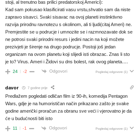
stoji, al trenutno bas prilici predatorskoj Americi):
Kad sam pokusao klasificirati vasu vrstu,shvatio sam da niste
zapravo sisavci. Svaki sisavac na ovoj planeti instinktivno
razvija prirodnu ravnotezu s okolinom, ali ti ljudi(citaj Ameri) ne.
Premjestite se u podrucje i umnozite se i razmnozavate dok se
ne potrosi svaki prirodni resurs i jedini nacin na koji možete
prezivjeti je širenje na drugo podrucje. Postoji još jedan
organizam na ovom planetu koji slijedi isti obrazac. Znas li sto
je to? Virus. Ameri i Židovi su dns bolest, rak ovog planeta….
Odgovori
24
-2
Pogledaj odgovore
(1)
davor
7 godine prije
Predlažem pogledati odličan film iz 90-ih, komedija Pentagon
Wars, gdje je na humorističan način prikazano zašto je svake
godine američki proračun za obranu sve veći i vjerovatno je da
će u budućnosti biti isto
Odgovori
11
-1
Pogledaj odgovore
(1)