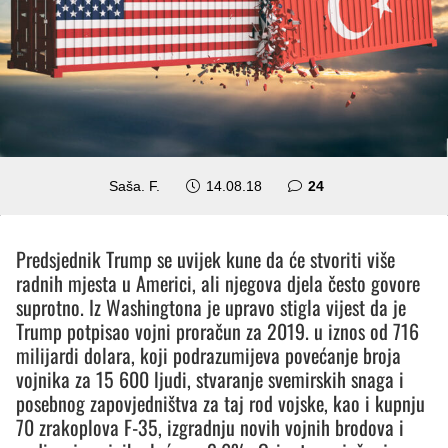
komentara
Saša. F.
14.08.18
24
Predsjednik Trump se uvijek kune da će stvoriti više
radnih mjesta u Americi, ali njegova djela često govore
suprotno. Iz Washingtona je upravo stigla vijest da je
Trump potpisao vojni proračun za 2019. u iznos od 716
milijardi dolara, koji podrazumijeva povećanje broja
vojnika za 15 600 ljudi, stvaranje svemirskih snaga i
posebnog zapovjedništva za taj rod vojske, kao i kupnju
70 zrakoplova F-35, izgradnju novih vojnih brodova i