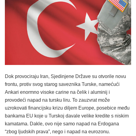
Dok provociraju Iran, Sjedinjene Države su otvorile novu
frontu, protiv svog starog saveznika Turske, namećući
Ankari enormno visoke carine na čelik i aluminij i
provodeći napad na tursku liru. To zauzvrat može
uzrokovati financijsku krizu diljem Europe, posebice među
bankama EU koje u Turskoj davale velike kredite s niskim
kamatama. Dakle, ovo nije samo napad na Erdogana
“zbog ljudskih prava”, nego i napad na eurozonu.