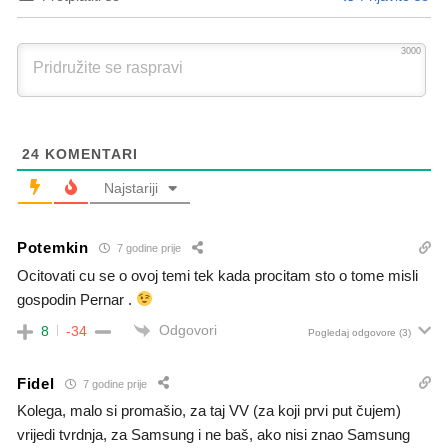
3000
24
KOMENTARI
Najstariji
Potemkin
7 godine prije
Ocitovati cu se o ovoj temi tek kada procitam sto o tome misli
gospodin Pernar .
Odgovori
8
-34
Pogledaj odgovore
(3)
Fidel
7 godine prije
Kolega, malo si promašio, za taj VV (za koji prvi put čujem)
vrijedi tvrdnja, za Samsung i ne baš, ako nisi znao Samsung