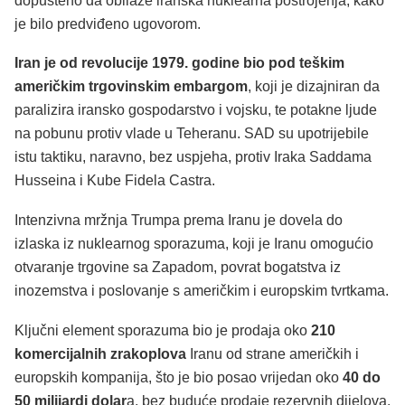
dopušteno da obilaze iranska nuklearna postrojenja, kako
je bilo predviđeno ugovorom.
Iran je od revolucije 1979. godine bio pod teškim
američkim trgovinskim embargom
, koji je dizajniran da
paralizira iransko gospodarstvo i vojsku, te potakne ljude
na pobunu protiv vlade u Teheranu. SAD su upotrijebile
istu taktiku, naravno, bez uspjeha, protiv Iraka Saddama
Husseina i Kube Fidela Castra.
Intenzivna mržnja Trumpa prema Iranu je dovela do
izlaska iz nuklearnog sporazuma, koji je Iranu omogućio
otvaranje trgovine sa Zapadom, povrat bogatstva iz
inozemstva i poslovanje s američkim i europskim tvrtkama.
Ključni element sporazuma bio je prodaja oko
210
komercijalnih zrakoplova
Iranu od strane američkih i
europskih kompanija, što je bio posao vrijedan oko
40 do
50 milijardi dolar
a, bez buduće prodaje rezervnih dijelova.