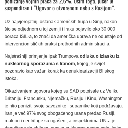
podizanje vojnih plaća za 2,6%. Osim toga, jučer je
suspendiran i “Ugovor o otvorenom nebu s Rusijom”.
Uz najvjerojatniji ostanak američkih trupa u Siriji, nakon
što se odjednom u toj zemlji i Iraku pojavilo oko 30 000
boraca ISIL-a, to znači da američka uprava ne odustaje od
intervencionističkih praksi prethodnih administracija.
Najstrašniji primjer je ipak Trumpova
odluka o izlasku iz
nuklearnog sporazuma s Iranom
, kojeg je svijet
pozdravio kao važan korak ka denuklearizaciji Bliskog
istoka.
Otkazivanjem ugovora kojeg su SAD potpisale uz Veliku
Britaniju, Francusku, Njemačku, Rusiju i Kinu, Washington
je htio poniziti svoje saveznike i suparnike koji podržavaju.
Iran je već 97% svog obogaćenog urana predao Rusiji,
reaktori i centrifuge su ugašeni, a inspektorima UN-a je