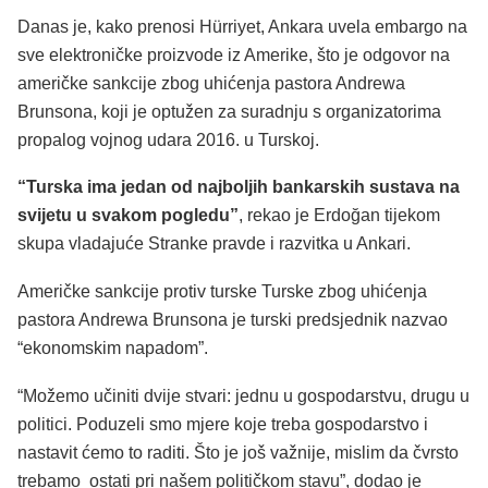
Danas je, kako prenosi Hürriyet, Ankara uvela embargo na
sve elektroničke proizvode iz Amerike, što je odgovor na
američke sankcije zbog uhićenja pastora Andrewa
Brunsona, koji je optužen za suradnju s organizatorima
propalog vojnog udara 2016. u Turskoj.
“Turska ima jedan od najboljih bankarskih sustava na
svijetu u svakom pogledu”
, rekao je Erdoğan tijekom
skupa vladajuće Stranke pravde i razvitka u Ankari.
Američke sankcije protiv turske Turske zbog uhićenja
pastora Andrewa Brunsona je turski predsjednik nazvao
“ekonomskim napadom”.
“Možemo učiniti dvije stvari: jednu u gospodarstvu, drugu u
politici. Poduzeli smo mjere koje treba gospodarstvo i
nastavit ćemo to raditi. Što je još važnije, mislim da čvrsto
trebamo ostati pri našem političkom stavu”, dodao je