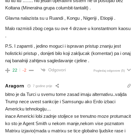
itd itd itd ……. niti jedan operativni sistem ne bi postojao bez
Koltana (Mineralna grupa columbit-tantalit) .
Glavna nalazista su u Ruandi , Kongu , Nigeriji , Etiopiji .
Malo razmisli zbog cega su ove 4 drzave u konstantnom kaosu
.
P.S. I zapamti , jedino moguci i ispravan pristup znanju jest
holisticki pristup , donijeti bilo koji zakljucak (komentar) pa i onaj
naj banalniji zahtjeva sagledavanje cjeline .
Odgovori
22
-2
Pogledaj odgovore
(5)
Aragorn
7 godine prije
bitno je da Turci u svemu tome zasad imaju alternativu..valjda
Trump nece uvest sankcije i Samsungu ako Erdo izbaci
Americku tehnologiju…
inace Americki lobi zadnje stoljece se trenutno moze protumacit
ko sto je Agent Smith u nekom manje,nekom vise poznatom
Matrixu izjavio(mada u matrixu se tice globalno ljudske rase i