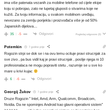
ima više patenata vezanih za mobilne telefone od cijele ekipe
koju si pobrojao, zato ne lupetaj gluposti o stvarima koje ne
kužiš. Za tvoju informaciju, u svakom mobilnom uređaju,
nevezano za zemlju porijekla i proizvođača više je od 50%
Japanskih dijelova…
Odgovori
35
-5
Pogledaj odgovore
(3)
Potemkin
7 godine prije
Rogozin strpi se dok se i na ovu temu ocituje pravi strucnjak za
sve zivo , pa bus vidil kaj je pravi strucnjak , poslije njega ni 10
profesionalaca ne mogu popraviti stetu , razumije se u sve ko
mare u krivi kujac
Odgovori
6
-6
Georgij Žukov
7 godine prije
Druze Rogozin ” Intel, Amd, Arm, Qualcomm, Broadcom,
Nvidia. Da ne spominjes Android kao glavni operativni sistem”