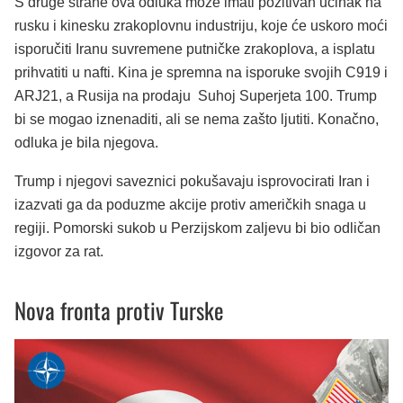
S druge strane ova odluka može imati pozitivan učinak na
rusku i kinesku zrakoplovnu industriju, koje će uskoro moći
isporučiti Iranu suvremene putničke zrakoplova, a isplatu
prihvatiti u nafti. Kina je spremna na isporuke svojih C919 i
ARJ21, a Rusija na prodaju Suhoj Superjeta 100. Trump
bi se mogao iznenaditi, ali se nema zašto ljutiti. Konačno,
odluka je bila njegova.
Trump i njegovi saveznici pokušavaju isprovocirati Iran i
izazvati ga da poduzme akcije protiv američkih snaga u
regiji. Pomorski sukob u Perzijskom zaljevu bi bio odličan
izgovor za rat.
Nova fronta protiv Turske