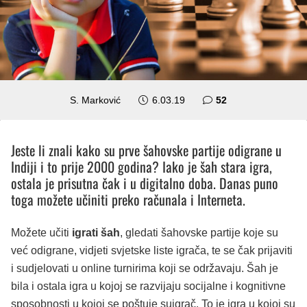
komentara
S. Marković
6.03.19
52
Jeste li znali kako su prve šahovske partije odigrane u
Indiji i to prije 2000 godina? Iako je šah stara igra,
ostala je prisutna čak i u digitalno doba. Danas puno
toga možete učiniti preko računala i Interneta.
Možete učiti
igrati šah
, gledati šahovske partije koje su
već odigrane, vidjeti svjetske liste igrača, te se čak prijaviti
i sudjelovati u online turnirima koji se održavaju. Šah je
bila i ostala igra u kojoj se razvijaju socijalne i kognitivne
sposobnosti u kojoj se poštuje suigrač. To je igra u kojoj su