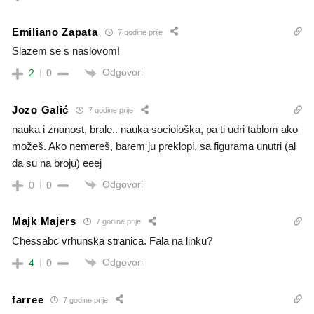
Emiliano Zapata
7 godine prije
Slazem se s naslovom!
Odgovori
2
0
Jozo Galić
7 godine prije
nauka i znanost, brale.. nauka sociološka, pa ti udri tablom ako
možeš. Ako nemereš, barem ju preklopi, sa figurama unutri (al
da su na broju) eeej
Odgovori
0
0
Majk Majers
7 godine prije
Chessabc vrhunska stranica. Fala na linku?
Odgovori
4
0
farree
7 godine prije