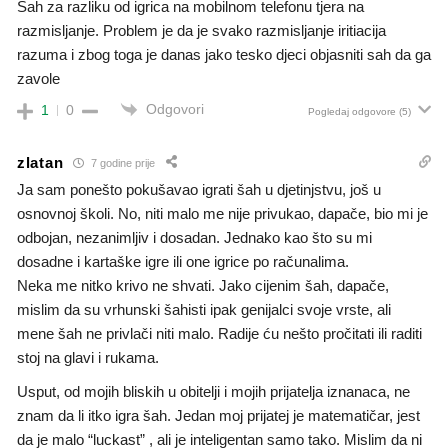
Sah za razliku od igrica na mobilnom telefonu tjera na
razmisljanje. Problem je da je svako razmisljanje iritiacija
razuma i zbog toga je danas jako tesko djeci objasniti sah da ga
zavole
Odgovori
1
0
Pogledaj odgovore
(5)
zlatan
7 godine prije
Ja sam ponešto pokušavao igrati šah u djetinjstvu, još u
osnovnoj školi. No, niti malo me nije privukao, dapače, bio mi je
odbojan, nezanimljiv i dosadan. Jednako kao što su mi
dosadne i kartaške igre ili one igrice po računalima.
Neka me nitko krivo ne shvati. Jako cijenim šah, dapače,
mislim da su vrhunski šahisti ipak genijalci svoje vrste, ali
mene šah ne privlači niti malo. Radije ću nešto pročitati ili raditi
stoj na glavi i rukama.
Usput, od mojih bliskih u obitelji i mojih prijatelja iznanaca, ne
znam da li itko igra šah. Jedan moj prijatej je matematičar, jest
da je malo “luckast” , ali je inteligentan samo tako. Mislim da ni