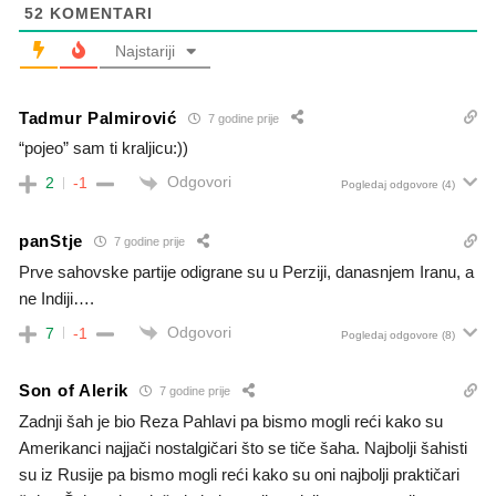
52
KOMENTARI
Najstariji
Tadmur Palmirović
7 godine prije
“pojeo” sam ti kraljicu:))
Odgovori
2
-1
Pogledaj odgovore
(4)
panStje
7 godine prije
Prve sahovske partije odigrane su u Perziji, danasnjem Iranu, a
ne Indiji….
Odgovori
7
-1
Pogledaj odgovore
(8)
Son of Alerik
7 godine prije
Zadnji šah je bio Reza Pahlavi pa bismo mogli reći kako su
Amerikanci najjači nostalgičari što se tiče šaha. Najbolji šahisti
su iz Rusije pa bismo mogli reći kako su oni najbolji praktičari