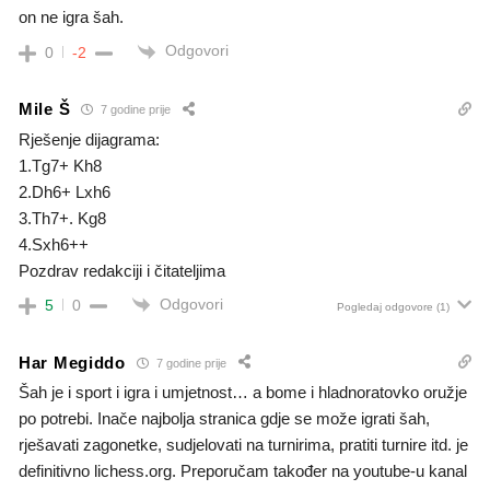
on ne igra šah.
Odgovori
0
-2
Mile Š
7 godine prije
Rješenje dijagrama:
1.Tg7+ Kh8
2.Dh6+ Lxh6
3.Th7+. Kg8
4.Sxh6++
Pozdrav redakciji i čitateljima
Odgovori
5
0
Pogledaj odgovore
(1)
Har Megiddo
7 godine prije
Šah je i sport i igra i umjetnost… a bome i hladnoratovko oružje
po potrebi. Inače najbolja stranica gdje se može igrati šah,
rješavati zagonetke, sudjelovati na turnirima, pratiti turnire itd. je
definitivno lichess.org. Preporučam također na youtube-u kanal