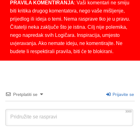
PRAVILA KOMENTIRANJA
: Vaši komentari ne smiju
biti kritika drugog komentatora, nego vaše mišljenje,
prijedlog ili ideja o temi. Nema rasprave tko je u pravu.
Čitatelji neka zaključe što je istina. Cilj nije polemika,
nego napredak svih Logičara. Inspiracija, umjesto
uvjeravanja. Ako nemate ideju, ne komentirajte. Ne
budete li respektirali pravila, biti će te blokirani.
Pretplatiti se
Prijavite se
3000