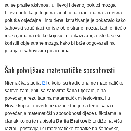
su se pratile aktivnosti u lijevoj i desnoj polutci mozga.
Lijeva polutka je logična, analitična i racionalna, a desna
polutka osjećajna i intuitivna. Istraživanje je pokazalo kako
šahovski stručnjaci koriste obje strane mozga kad je riječ o
reakcijama na oblike koji su im prikazivani, a isto tako su
koristili obje strane mozga kako bi brže odgovarali na
pitanja o šahovskim pozicijama.
Šah poboljšava matematičke sposobnosti
Njemačka studija
[2]
u kojoj su tradicionalne matematičke
satove zamijenili sa satovima šaha utjecalo je na
povećanje rezultata na matematičkim testovima. I u
Hrvatskoj su provedene razne studije na temu šaha i
povećanja matematičkih sposobnosti djece u školama, a
članak kojeg je napisala
Darija Brajković
to diže na višu
razinu, postavljajući matematičke zadatke na šahovskoj