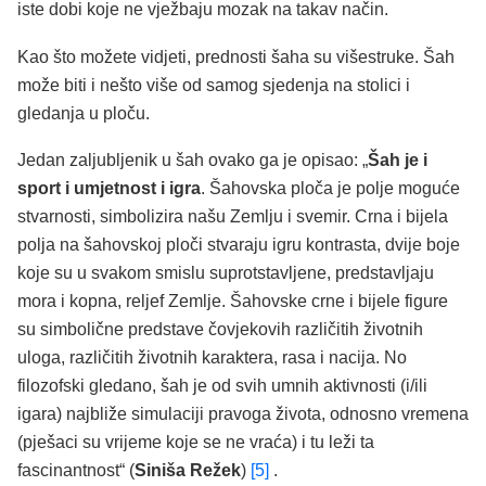
iste dobi koje ne vježbaju mozak na takav način.
Kao što možete vidjeti, prednosti šaha su višestruke. Šah
može biti i nešto više od samog sjedenja na stolici i
gledanja u ploču.
Jedan zaljubljenik u šah ovako ga je opisao: „
Šah je i
sport i umjetnost i igra
. Šahovska ploča je polje moguće
stvarnosti, simbolizira našu Zemlju i svemir. Crna i bijela
polja na šahovskoj ploči stvaraju igru kontrasta, dvije boje
koje su u svakom smislu suprotstavljene, predstavljaju
mora i kopna, reljef Zemlje. Šahovske crne i bijele figure
su simbolične predstave čovjekovih različitih životnih
uloga, različitih životnih karaktera, rasa i nacija. No
filozofski gledano, šah je od svih umnih aktivnosti (i/ili
igara) najbliže simulaciji pravoga života, odnosno vremena
(pješaci su vrijeme koje se ne vraća) i tu leži ta
fascinantnost“ (
Siniša Režek
)
[5]
.