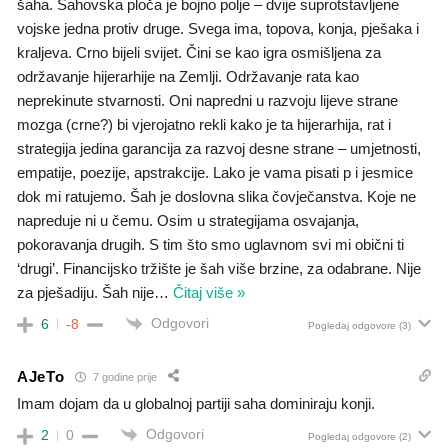
šaha. Šahovska ploča je bojno polje – dvije suprotstavljene
vojske jedna protiv druge. Svega ima, topova, konja, pješaka i
kraljeva. Crno bijeli svijet. Čini se kao igra osmišljena za
održavanje hijerarhije na Zemlji. Održavanje rata kao
neprekinute stvarnosti. Oni napredni u razvoju lijeve strane
mozga (crne?) bi vjerojatno rekli kako je ta hijerarhija, rat i
strategija jedina garancija za razvoj desne strane – umjetnosti,
empatije, poezije, apstrakcije. Lako je vama pisati p i jesmice
dok mi ratujemo. Šah je doslovna slika čovječanstva. Koje ne
napreduje ni u čemu. Osim u strategijama osvajanja,
pokoravanja drugih. S tim što smo uglavnom svi mi obični ti
‘drugi’. Financijsko tržište je šah više brzine, za odabrane. Nije
za pješadiju. Šah nije
…
Čitaj više »
Odgovori
6
-8
Pogledaj odgovore
(3)
AJeTo
7 godine prije
Imam dojam da u globalnoj partiji saha dominiraju konji.
Odgovori
2
0
Pogledaj odgovore
(2)