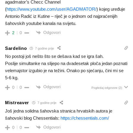
agadmator’s Checc Channel
(
https://www.youtube.com/user/AGADMATOR/
) kojeg uređuje
Antonio Radić iz Kutine – riječ je o jednom od najpraćenijih
šahovskih youtube kanala na svijetu.
Odgovori
2
0
Sardelino
7 godine prije
No postoji još nešto što se dešava kad se igra šah.
Poslije simultanke na slijepo na dvadesetak ploča jedan poznati
velemajstor izgubio je na težini. Onako po sjećanju, čini mi se
5-6 kg.
Odgovori
0
0
Pogledaj odgovore
(2)
Mistreaver
7 godine prije
Još jedna solidna šahovska stranica hrvatskih autora je
šahovski blog Chessentials:
https://chessentials.com/
Odgovori
0
0