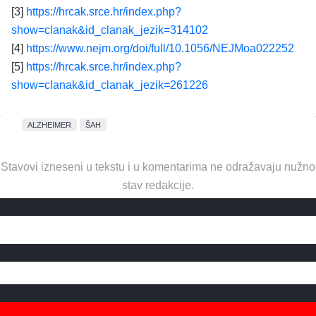
[3]
https://hrcak.srce.hr/index.php?
show=clanak&id_clanak_jezik=314102
[4]
https://www.nejm.org/doi/full/10.1056/NEJMoa022252
[5]
https://hrcak.srce.hr/index.php?
show=clanak&id_clanak_jezik=261226
ALZHEIMER
ŠAH
Stavovi izneseni u tekstu i u komentarima ne odražavaju nužno
stav redakcije.