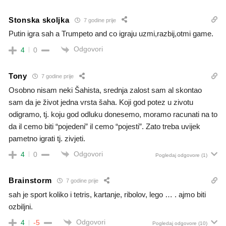
Stonska skoljka
7 godine prije
Putin igra sah a Trumpeto and co igraju uzmi,razbij,otmi game.
Odgovori
4
0
Tony
7 godine prije
Osobno nisam neki Šahista, srednja zalost sam al skontao
sam da je život jedna vrsta šaha. Koji god potez u zivotu
odigramo, tj. koju god odluku donesemo, moramo racunati na to
da il cemo biti “pojedeni” il cemo “pojesti”. Zato treba uvijek
pametno igrati tj. zivjeti.
Odgovori
4
0
Pogledaj odgovore
(1)
Brainstorm
7 godine prije
sah je sport koliko i tetris, kartanje, ribolov, lego … . ajmo biti
ozbiljni.
Odgovori
4
-5
Pogledaj odgovore
(10)