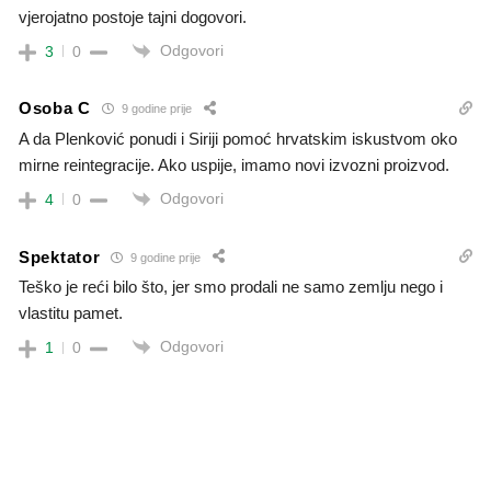
vjerojatno postoje tajni dogovori.
Odgovori
3
0
Osoba C
9 godine prije
A da Plenković ponudi i Siriji pomoć hrvatskim iskustvom oko
mirne reintegracije. Ako uspije, imamo novi izvozni proizvod.
Odgovori
4
0
Spektator
9 godine prije
Teško je reći bilo što, jer smo prodali ne samo zemlju nego i
vlastitu pamet.
Odgovori
1
0