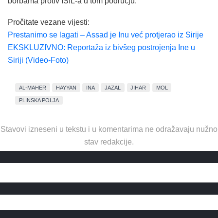
borbama protiv ISIL-a u tom području.
Pročitate vezane vijesti:
Prestanimo se lagati – Assad je Inu već protjerao iz Sirije
EKSKLUZIVNO: Reportaža iz bivšeg postrojenja Ine u
Siriji (Video-Foto)
AL-MAHER
HAYYAN
INA
JAZAL
JIHAR
MOL
PLINSKA POLJA
Stavovi izneseni u tekstu i u komentarima ne odražavaju nužno
stav redakcije.