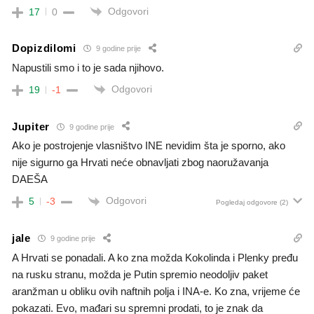
Odgovori
17
0
Dopizdilomi
9 godine prije
Napustili smo i to je sada njihovo.
Odgovori
19
-1
Jupiter
9 godine prije
Ako je postrojenje vlasništvo INE nevidim šta je sporno, ako
nije sigurno ga Hrvati neće obnavljati zbog naoružavanja
DAEŠA
Odgovori
5
-3
Pogledaj odgovore
(2)
jale
9 godine prije
A Hrvati se ponadali. A ko zna možda Kokolinda i Plenky pređu
na rusku stranu, možda je Putin spremio neodoljiv paket
aranžman u obliku ovih naftnih polja i INA-e. Ko zna, vrijeme će
pokazati. Evo, mađari su spremni prodati, to je znak da