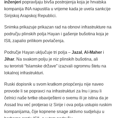
inženjeri
popravljaju bivša postrojenja koja je hrvatska
kompanija INA napustila u vrijeme kada je uvela sankcije
Sirijskoj Arapskoj Republici.
Snimka prikazuje prikazan rad na obnovi infrastrukture na
području plinskih polja Hayan i gašenje bušotina koja je
ISIL zapalio prilikom povlačenja.
Područje Hayan uključuje tri polja –
Jazal
,
Al-Maher
i
Jihar
. Na svakom polju je niz plinskih bušotina, ali
su teroristi “Islamske države” izazvali ogromnu štetu na
lokalnoj infrastrukturi.
Ruski dopisnik u svom kratkom priopćenju nije naveo
provode li se popravci na infrastrukturi za Inu i jesu li
čelnici naše tvrtke obaviješteni o svemu ili je istina da je
Assad Inu već protjerao iz Sirije i ova polja ustupio ruskim
kompanijama, čije kopnene snage aktivno sudjeluju u