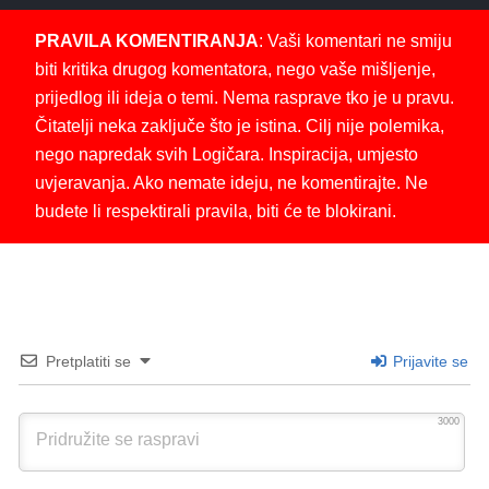
PRAVILA KOMENTIRANJA
: Vaši komentari ne smiju
biti kritika drugog komentatora, nego vaše mišljenje,
prijedlog ili ideja o temi. Nema rasprave tko je u pravu.
Čitatelji neka zaključe što je istina. Cilj nije polemika,
nego napredak svih Logičara. Inspiracija, umjesto
uvjeravanja. Ako nemate ideju, ne komentirajte. Ne
budete li respektirali pravila, biti će te blokirani.
Pretplatiti se
Prijavite se
3000