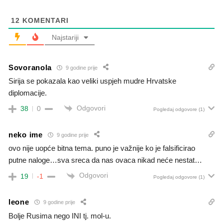
12
KOMENTARI
Najstariji
Sovoranola
9 godine prije
Sirija se pokazala kao veliki uspjeh mudre Hrvatske
diplomacije.
Odgovori
38
0
Pogledaj odgovore
(1)
neko ime
9 godine prije
ovo nije uopće bitna tema. puno je važnije ko je falsificirao
putne naloge…sva sreca da nas ovaca nikad neće nestat…
Odgovori
19
-1
Pogledaj odgovore
(1)
leone
9 godine prije
Bolje Rusima nego INI tj. mol-u.