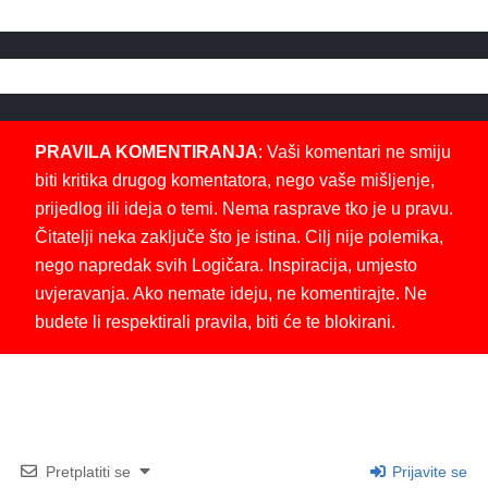
PRAVILA KOMENTIRANJA
: Vaši komentari ne smiju
biti kritika drugog komentatora, nego vaše mišljenje,
prijedlog ili ideja o temi. Nema rasprave tko je u pravu.
Čitatelji neka zaključe što je istina. Cilj nije polemika,
nego napredak svih Logičara. Inspiracija, umjesto
uvjeravanja. Ako nemate ideju, ne komentirajte. Ne
budete li respektirali pravila, biti će te blokirani.
Pretplatiti se
Prijavite se