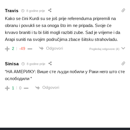
Travis
8 godine prije
Kako se čini Kurdi su se još prije referenduma pripremili na
obranu i povukli se sa onoga što im ne pripada. Svoje će
krvavo braniti i tu bi šiiti mogli razbiti zube. Sad je vrijeme i da
Arapi suniti na svojim područjima zbace šiitsku strahovladu.
Odgovori
2
-49
Pogledaj odgovore
(4)
Sinisa
8 godine prije
“НА АМЕРИКУ: Више сте људи побили у Раки него што сте
ослободили “
Odgovori
1
0