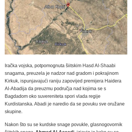
Iračka vojska, potpomognuta šiitskim Hasd Al-Shaabi
snagama, preuzela je nadzor nad gradom i pokrajinom
Kirkuk, ispunjavajući raniju zapovijed premijera Haidera
Al-Abadija da preuzmu područja nad kojima se s
Bagdadom oko suvereniteta spori vlada regije
Kurdistanska. Abadi je naredio da se povuku sve oružane
skupine.
Nakon što su se kurdske snage povukle, glasnogovornik