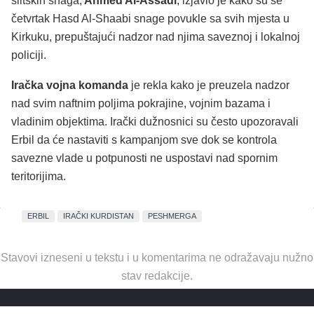
šiitskih snaga,
Ahmed Al-Assadi
, izjavio je kako su se
četvrtak Hasd Al-Shaabi snage povukle sa svih mjesta u
Kirkuku, prepuštajući nadzor nad njima saveznoj i lokalnoj
policiji.
Iračka vojna komanda
je rekla kako je preuzela nadzor
nad svim naftnim poljima pokrajine, vojnim bazama i
vladinim objektima. Irački dužnosnici su često upozoravali
Erbil da će nastaviti s kampanjom sve dok se kontrola
savezne vlade u potpunosti ne uspostavi nad spornim
teritorijima.
ERBIL
IRAČKI KURDISTAN
PESHMERGA
Stavovi izneseni u tekstu i u komentarima ne odražavaju nužno
stav redakcije.