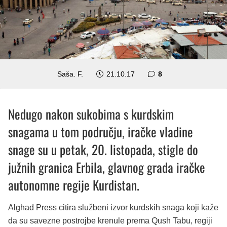
komentara
Saša. F.
21.10.17
8
Nedugo nakon sukobima s kurdskim
snagama u tom području, iračke vladine
snage su u petak, 20. listopada, stigle do
južnih granica Erbila, glavnog grada iračke
autonomne regije Kurdistan.
Alghad Press citira službeni izvor kurdskih snaga koji kaže
da su savezne postrojbe krenule prema Qush Tabu, regiji