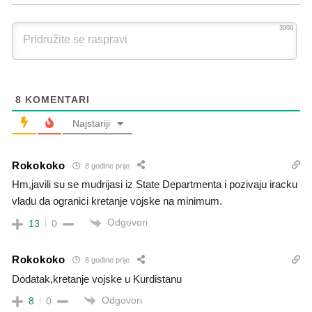
3000
8
KOMENTARI
Najstariji
Rokokoko
8 godine prije
Hm,javili su se mudrijasi iz State Departmenta i pozivaju iracku
vladu da ogranici kretanje vojske na minimum.
Odgovori
13
0
Rokokoko
8 godine prije
Dodatak,kretanje vojske u Kurdistanu
Odgovori
8
0