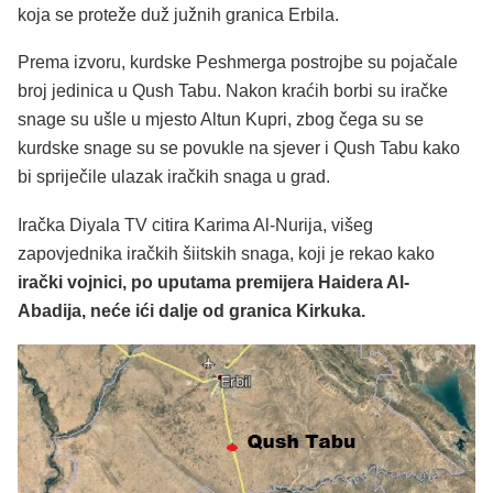
koja se proteže duž južnih granica Erbila.
Prema izvoru, kurdske Peshmerga postrojbe su pojačale
broj jedinica u Qush Tabu. Nakon kraćih borbi su iračke
snage su ušle u mjesto Altun Kupri, zbog čega su se
kurdske snage su se povukle na sjever i Qush Tabu kako
bi spriječile ulazak iračkih snaga u grad.
Iračka Diyala TV citira Karima Al-Nurija, višeg
zapovjednika iračkih šiitskih snaga, koji je rekao kako
irački vojnici, po uputama premijera Haidera Al-
Abadija, neće ići dalje od granica Kirkuka.