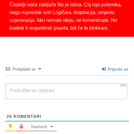
Čitatelji neka zaključe što je istina. Cilj nije polemika,
nego napredak svih Logičara. Inspiracija, umjesto
uvjeravanja. Ako nemate ideju, ne komentirajte. Ne
budete li respektirali pravila, biti će te blokirani.
Pretplatiti se
Prijavite se
3000
26
KOMENTARI
Najstariji