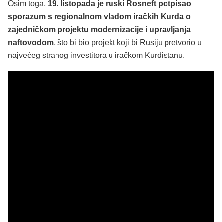
Osim toga,
19. listopada je ruski Rosneft potpisao
sporazum s regionalnom vladom iračkih Kurda o
zajedničkom projektu modernizacije i upravljanja
naftovodom
, što bi bio projekt koji bi Rusiju pretvorio u
najvećeg stranog investitora u iračkom Kurdistanu.