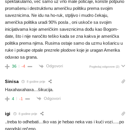
spektakularno, već samo uz vrlo male poticaje, koriste potpuno
promašenu i destruktivnu američku politiku prema svojim
saveznicima. Ne idu na ho-ruk, stpljivo i mudro čekaju,
američka politika uradi 90% posla , oni uskoče sa svojim
inicijativama koje američkim saveznicima dođu kao Bogom-
date, što i nije naročito teško kada se zna kakva je američka
politika prema njima. Rusima ostaje samo da uzmu košaricu u
ruke i pokupe otpale prezrele plodove koje je uragan Amerika
oduvao sa grana.
Odgovori
36
-4
Pogledaj odgovore
(2)
Sinisa
8 godine prije
Haxahaxahaxa…šikucija.
Odgovori
4
-1
igi
8 godine prije
..treba to odhebati…tko vas je hebao neka vas i kući vozi…..po
narodski rečeno.