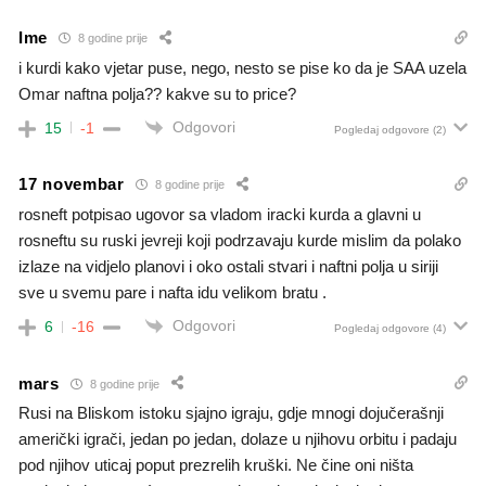
Ime
8 godine prije
i kurdi kako vjetar puse, nego, nesto se pise ko da je SAA uzela
Omar naftna polja?? kakve su to price?
Odgovori
15
-1
Pogledaj odgovore
(2)
17 novembar
8 godine prije
rosneft potpisao ugovor sa vladom iracki kurda a glavni u
rosneftu su ruski jevreji koji podrzavaju kurde mislim da polako
izlaze na vidjelo planovi i oko ostali stvari i naftni polja u siriji
sve u svemu pare i nafta idu velikom bratu .
Odgovori
6
-16
Pogledaj odgovore
(4)
mars
8 godine prije
Rusi na Bliskom istoku sjajno igraju, gdje mnogi dojučerašnji
američki igrači, jedan po jedan, dolaze u njihovu orbitu i padaju
pod njihov uticaj poput prezrelih kruški. Ne čine oni ništa