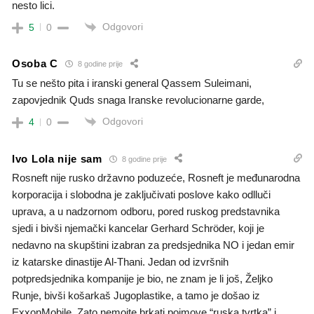
nesto lici.
Odgovori
5
0
Osoba C
8 godine prije
Tu se nešto pita i iranski general Qassem Suleimani,
zapovjednik Quds snaga Iranske revolucionarne garde,
Odgovori
4
0
Ivo Lola nije sam
8 godine prije
Rosneft nije rusko državno poduzeće, Rosneft je međunarodna
korporacija i slobodna je zaključivati poslove kako odlluči
uprava, a u nadzornom odboru, pored ruskog predstavnika
sjedi i bivši njemački kancelar Gerhard Schröder, koji je
nedavno na skupštini izabran za predsjednika NO i jedan emir
iz katarske dinastije Al-Thani. Jedan od izvršnih
potpredsjednika kompanije je bio, ne znam je li još, Željko
Runje, bivši košarkaš Jugoplastike, a tamo je došao iz
ExxonMobile. Zato nemojte brkati pojmove “ruska tvrtka” i