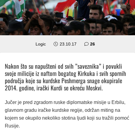
komentara
Logic
23.10.17
26
Nakon što su napušteni od svih ”saveznika” i povukli
svoje milicije iz naftom bogatog Kirkuka i svih spornih
područja koje su kurdske Peshmerga snage okupirale
2014. godine, irački Kurdi se okreću Moskvi.
Jučer je pred zgradom ruske diplomatske misije u Erbilu,
glavnom gradu iračke kurdske regije, održan miting na
kojem se okupilo nekoliko stotina ljudi koji su tražili pomoć
Rusije.