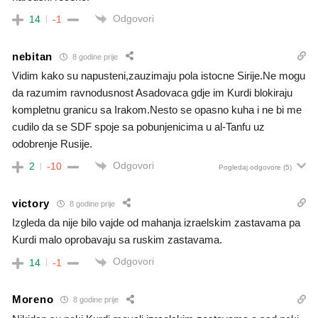
Odgovori
14
-1
nebitan
8 godine prije
Vidim kako su napusteni,zauzimaju pola istocne Sirije.Ne mogu
da razumim ravnodusnost Asadovaca gdje im Kurdi blokiraju
kompletnu granicu sa Irakom.Nesto se opasno kuha i ne bi me
cudilo da se SDF spoje sa pobunjenicima u al-Tanfu uz
odobrenje Rusije.
Odgovori
2
-10
Pogledaj odgovore
(5)
victory
8 godine prije
Izgleda da nije bilo vajde od mahanja izraelskim zastavama pa
Kurdi malo oprobavaju sa ruskim zastavama.
Odgovori
14
-1
Moreno
8 godine prije