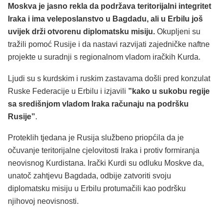
Moskva je jasno rekla da podržava teritorijalni integritet
Iraka i ima veleposlanstvo u Bagdadu, ali u Erbilu još
uvijek drži otvorenu diplomatsku misiju.
Okupljeni su
tražili pomoć Rusije i da nastavi razvijati zajedničke naftne
projekte u suradnji s regionalnom vladom iračkih Kurda.
Ljudi su s kurdskim i ruskim zastavama došli pred konzulat
Ruske Federacije u Erbilu i izjavili
”kako u sukobu regije
sa središnjom vladom Iraka računaju na podršku
Rusije”
.
Proteklih tjedana je Rusija službeno priopćila da je
očuvanje teritorijalne cjelovitosti Iraka i protiv formiranja
neovisnog Kurdistana. Irački Kurdi su odluku Moskve da,
unatoč zahtjevu Bagdada, odbije zatvoriti svoju
diplomatsku misiju u Erbilu protumačili kao podršku
njihovoj neovisnosti.