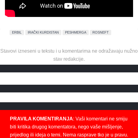
ERBIL
IRAČKI KURDISTAN
PESHMERGA
ROSNEFT
Stavovi izneseni u tekstu i u komentarima ne odražavaju nužno
stav redakcije.
PRAVILA KOMENTIRANJA
: Vaši komentari ne smiju
biti kritika drugog komentatora, nego vaše mišljenje,
prijedlog ili ideja o temi. Nema rasprave tko je u pravu.