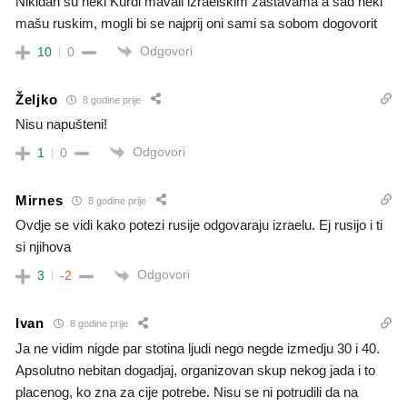
Nikidan su neki Kurdi mavali izraelskim zastavama a sad neki
mašu ruskim, mogli bi se najprij oni sami sa sobom dogovorit
Odgovori
10
0
Željko
8 godine prije
Nisu napušteni!
Odgovori
1
0
Mirnes
8 godine prije
Ovdje se vidi kako potezi rusije odgovaraju izraelu. Ej rusijo i ti
si njihova
Odgovori
3
-2
Ivan
8 godine prije
Ja ne vidim nigde par stotina ljudi nego negde izmedju 30 i 40.
Apsolutno nebitan dogadjaj, organizovan skup nekog jada i to
placenog, ko zna za cije potrebe. Nisu se ni potrudili da na