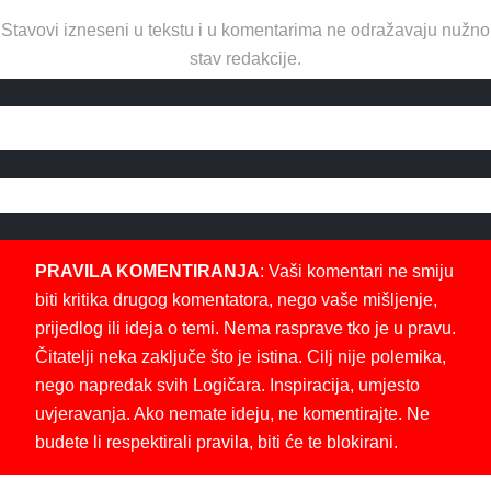
Stavovi izneseni u tekstu i u komentarima ne odražavaju nužno
stav redakcije.
PRAVILA KOMENTIRANJA
: Vaši komentari ne smiju
biti kritika drugog komentatora, nego vaše mišljenje,
prijedlog ili ideja o temi. Nema rasprave tko je u pravu.
Čitatelji neka zaključe što je istina. Cilj nije polemika,
nego napredak svih Logičara. Inspiracija, umjesto
uvjeravanja. Ako nemate ideju, ne komentirajte. Ne
budete li respektirali pravila, biti će te blokirani.