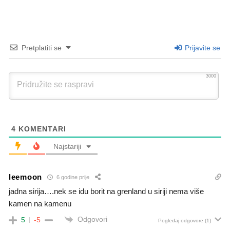
Pretplatiti se
Prijavite se
3000
4
KOMENTARI
Najstariji
leemoon
6 godine prije
jadna sirija….nek se idu borit na grenland u siriji nema više
kamen na kamenu
Odgovori
5
-5
Pogledaj odgovore
(1)