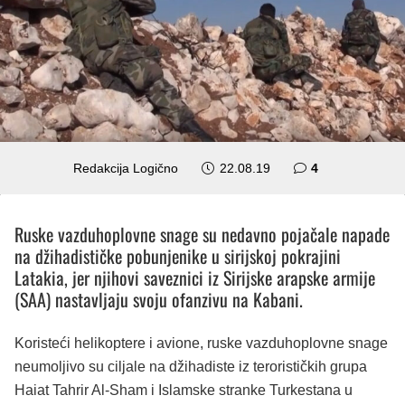
komentara
Redakcija Logično
22.08.19
4
Ruske vazduhoplovne snage su nedavno pojačale napade
na džihadističke pobunjenike u sirijskoj pokrajini
Latakia, jer njihovi saveznici iz Sirijske arapske armije
(SAA) nastavljaju svoju ofanzivu na Kabani.
Koristeći helikoptere i avione, ruske vazduhoplovne snage
neumoljivo su ciljale na džihadiste iz terorističkih grupa
Haiat Tahrir Al-Sham i Islamske stranke Turkestana u