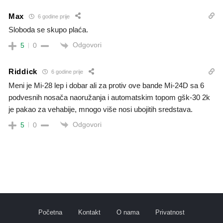
Max
6 godine prije
Sloboda se skupo plaća.
Odgovori
5
0
Riddick
6 godine prije
Meni je Mi-28 lep i dobar ali za protiv ove bande Mi-24D sa 6
podvesnih nosača naoružanja i automatskim topom gšk-30 2k
je pakao za vehabije, mnogo više nosi ubojitih sredstava.
Odgovori
5
0
Početna
Kontakt
O nama
Privatnost