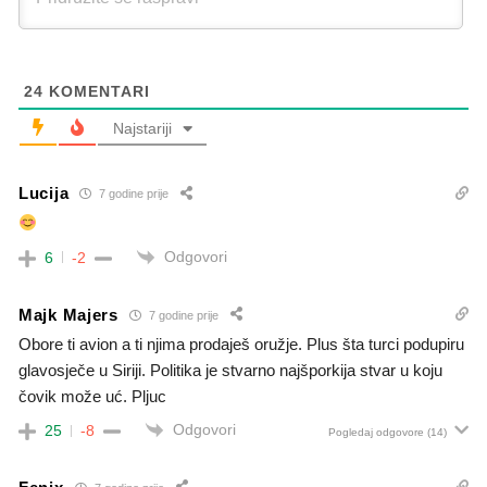
24
KOMENTARI
Najstariji
Lucija
7 godine prije
Odgovori
6
-2
Majk Majers
7 godine prije
Obore ti avion a ti njima prodaješ oružje. Plus šta turci podupiru
glavosječe u Siriji. Politika je stvarno najšporkija stvar u koju
čovik može uć. Pljuc
Odgovori
25
-8
Pogledaj odgovore
(14)