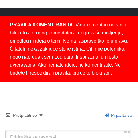
PRAVILA KOMENTIRANJA
: Vaši komentari ne smiju
biti kritika drugog komentatora, nego vaše mišljenje,
prijedlog ili ideja o temi. Nema rasprave tko je u pravu.
Čitatelji neka zaključe što je istina. Cilj nije polemika,
nego napredak svih Logičara. Inspiracija, umjesto
uvjeravanja. Ako nemate ideju, ne komentirajte. Ne
budete li respektirali pravila, biti će te blokirani.
Pretplatiti se
Prijavite se
3000