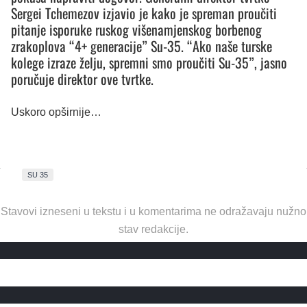
Sergei Tchemezov izjavio je kako je spreman proučiti
pitanje isporuke ruskog višenamjenskog borbenog
zrakoplova “4+ generacije” Su-35. “Ako naše turske
kolege izraze želju, spremni smo proučiti Su-35”, jasno
poručuje direktor ove tvrtke.
Uskoro opširnije…
SU 35
Stavovi izneseni u tekstu i u komentarima ne odražavaju nužno
stav redakcije.