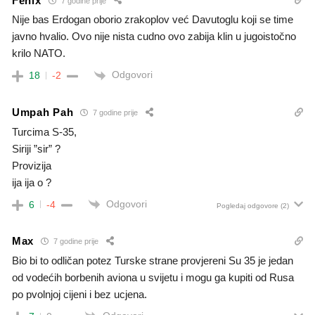
Fenix
7 godine prije
Nije bas Erdogan oborio zrakoplov već Davutoglu koji se time
javno hvalio. Ovo nije nista cudno ovo zabija klin u jugoistočno
krilo NATO.
Odgovori
18
-2
Umpah Pah
7 godine prije
Turcima S-35,
Siriji ”sir” ?
Provizija
ija ija o ?
Odgovori
6
-4
Pogledaj odgovore
(2)
Max
7 godine prije
Bio bi to odličan potez Turske strane provjereni Su 35 je jedan
od vodećih borbenih aviona u svijetu i mogu ga kupiti od Rusa
po pvolnjoj cijeni i bez ucjena.