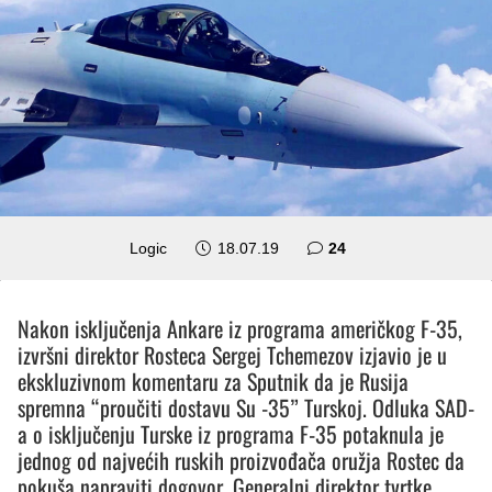
komentara
Logic
18.07.19
24
Nakon isključenja Ankare iz programa američkog F-35,
izvršni direktor Rosteca Sergej Tchemezov izjavio je u
ekskluzivnom komentaru za Sputnik da je Rusija
spremna “proučiti dostavu Su -35” Turskoj. Odluka SAD-
a o isključenju Turske iz programa F-35 potaknula je
jednog od najvećih ruskih proizvođača oružja Rostec da
pokuša napraviti dogovor. Generalni direktor tvrtke