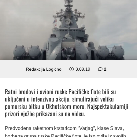
komentara
Redakcija Logično
3.09.19
2
Ratni brodovi i avioni ruske Pacifičke flote bili su
uključeni u intenzivnu akciju, simulirajući veliku
pomorsku bitku u Okhotskom moru. Najspektakularniji
prizori vježbe prikazani su na videu.
Predvođena raketnom krstaricom “Varjag”, klase Slava,
borbena grupa ruske Pacifičke flote, je isplovila iz svojih