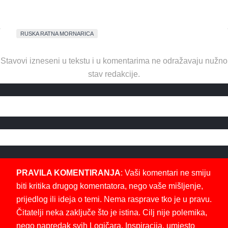
RUSKA RATNA MORNARICA
Stavovi izneseni u tekstu i u komentarima ne odražavaju nužno
stav redakcije.
PRAVILA KOMENTIRANJA
: Vaši komentari ne smiju
biti kritika drugog komentatora, nego vaše mišljenje,
prijedlog ili ideja o temi. Nema rasprave tko je u pravu.
Čitatelji neka zaključe što je istina. Cilj nije polemika,
nego napredak svih Logičara. Inspiracija, umjesto