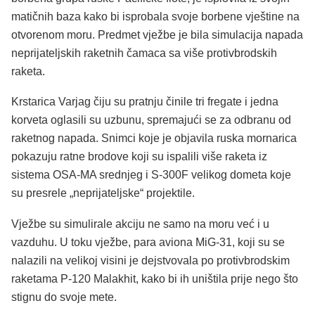
matičnih baza kako bi isprobala svoje borbene vještine na
otvorenom moru. Predmet vježbe je bila simulacija napada
neprijateljskih raketnih čamaca sa više protivbrodskih
raketa.
Krstarica Varjag čiju su pratnju činile tri fregate i jedna
korveta oglasili su uzbunu, spremajući se za odbranu od
raketnog napada. Snimci koje je objavila ruska mornarica
pokazuju ratne brodove koji su ispalili više raketa iz
sistema OSA-MA srednjeg i S-300F velikog dometa koje
su presrele „neprijateljske“ projektile.
Vježbe su simulirale akciju ne samo na moru već i u
vazduhu. U toku vježbe, para aviona MiG-31, koji su se
nalazili na velikoj visini je dejstvovala po protivbrodskim
raketama P-120 Malakhit, kako bi ih uništila prije nego što
stignu do svoje mete.