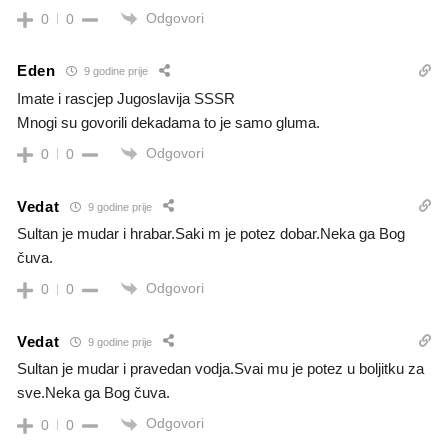
Odgovori
0
0
Eden
9 godine prije
Imate i rascjep Jugoslavija SSSR
Mnogi su govorili dekadama to je samo gluma.
Odgovori
0
0
Vedat
9 godine prije
Sultan je mudar i hrabar.Saki m je potez dobar.Neka ga Bog
čuva.
Odgovori
0
0
Vedat
9 godine prije
Sultan je mudar i pravedan vodja.Svai mu je potez u boljitku za
sve.Neka ga Bog čuva.
Odgovori
0
0