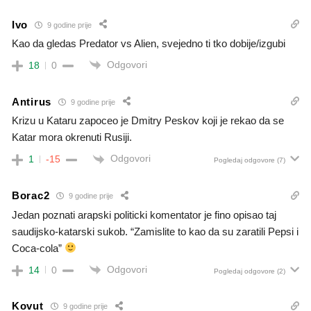
Ivo
9 godine prije
Kao da gledas Predator vs Alien, svejedno ti tko dobije/izgubi
Odgovori
18
0
Antirus
9 godine prije
Krizu u Kataru zapoceo je Dmitry Peskov koji je rekao da se
Katar mora okrenuti Rusiji.
Odgovori
1
-15
Pogledaj odgovore
(7)
Borac2
9 godine prije
Jedan poznati arapski politicki komentator je fino opisao taj
saudijsko-katarski sukob. “Zamislite to kao da su zaratili Pepsi i
Coca-cola”
Odgovori
14
0
Pogledaj odgovore
(2)
Kovut
9 godine prije