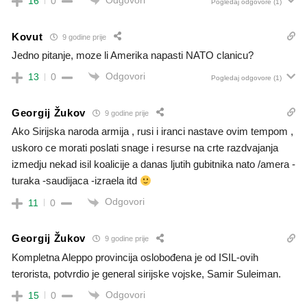
16
0
Pogledaj odgovore
(1)
Kovut
9 godine prije
Jedno pitanje, moze li Amerika napasti NATO clanicu?
Odgovori
13
0
Pogledaj odgovore
(1)
Georgij Žukov
9 godine prije
Ako Sirijska naroda armija , rusi i iranci nastave ovim tempom ,
uskoro ce morati poslati snage i resurse na crte razdvajanja
izmedju nekad isil koalicije a danas ljutih gubitnika nato /amera -
turaka -saudijaca -izraela itd
Odgovori
11
0
Georgij Žukov
9 godine prije
Kompletna Aleppo provincija oslobođena je od ISIL-ovih
terorista, potvrdio je general sirijske vojske, Samir Suleiman.
Odgovori
15
0