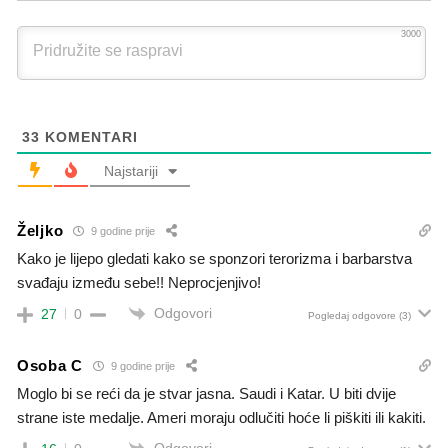
3000
33
KOMENTARI
Najstariji
Željko
9 godine prije
Kako je lijepo gledati kako se sponzori terorizma i barbarstva
svađaju između sebe!! Neprocjenjivo!
Odgovori
27
0
Pogledaj odgovore
(3)
Osoba C
9 godine prije
Moglo bi se reći da je stvar jasna. Saudi i Katar. U biti dvije
strane iste medalje. Ameri moraju odlučiti hoće li piškiti ili kakiti.
Odgovori