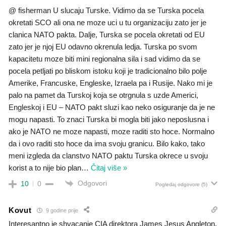
@ fisherman U slucaju Turske. Vidimo da se Turska pocela
okretati SCO ali ona ne moze uci u tu organizaciju zato jer je
clanica NATO pakta. Dalje, Turska se pocela okretati od EU
zato jer je njoj EU odavno okrenula ledja. Turska po svom
kapacitetu moze biti mini regionalna sila i sad vidimo da se
pocela petljati po bliskom istoku koji je tradicionalno bilo polje
Amerike, Francuske, Engleske, Izraela pa i Rusije. Nako mi je
palo na pamet da Turskoj koja se otrgnula s uzde Americi,
Engleskoj i EU – NATO pakt sluzi kao neko osiguranje da je ne
mogu napasti. To znaci Turska bi mogla biti jako neposlusna i
ako je NATO ne moze napasti, moze raditi sto hoce. Normalno
da i ovo raditi sto hoce da ima svoju granicu. Bilo kako, tako
meni izgleda da clanstvo NATO paktu Turska okrece u svoju
korist a to nije bio plan
…
Čitaj više »
Odgovori
10
0
Pogledaj odgovore
(5)
Kovut
9 godine prije
Interesantno je shvacanje CIA direktora James Jesus Angleton,