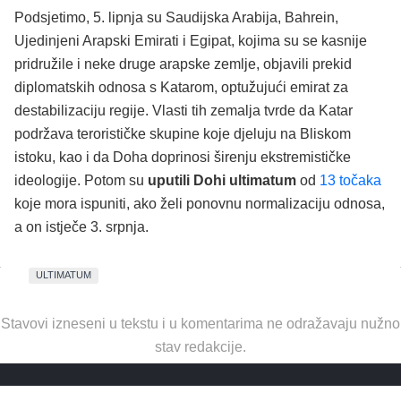
Podsjetimo, 5. lipnja su Saudijska Arabija, Bahrein,
Ujedinjeni Arapski Emirati i Egipat, kojima su se kasnije
pridružile i neke druge arapske zemlje, objavili prekid
diplomatskih odnosa s Katarom, optužujući emirat za
destabilizaciju regije. Vlasti tih zemalja tvrde da Katar
podržava terorističke skupine koje djeluju na Bliskom
istoku, kao i da Doha doprinosi širenju ekstremističke
ideologije. Potom su
uputili Dohi ultimatum
od
13 točaka
koje mora ispuniti, ako želi ponovnu normalizaciju odnosa,
a on istječe 3. srpnja.
ULTIMATUM
Stavovi izneseni u tekstu i u komentarima ne odražavaju nužno
stav redakcije.