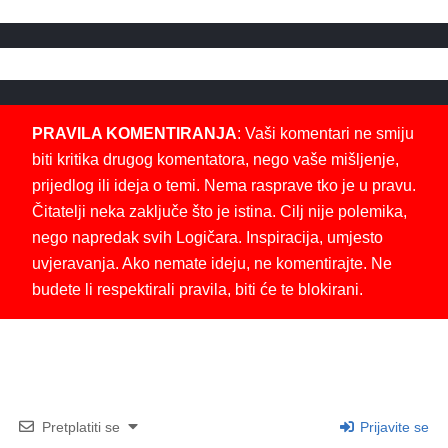
PRAVILA KOMENTIRANJA
: Vaši komentari ne smiju
biti kritika drugog komentatora, nego vaše mišljenje,
prijedlog ili ideja o temi. Nema rasprave tko je u pravu.
Čitatelji neka zaključe što je istina. Cilj nije polemika,
nego napredak svih Logičara. Inspiracija, umjesto
uvjeravanja. Ako nemate ideju, ne komentirajte. Ne
budete li respektirali pravila, biti će te blokirani.
Pretplatiti se
Prijavite se