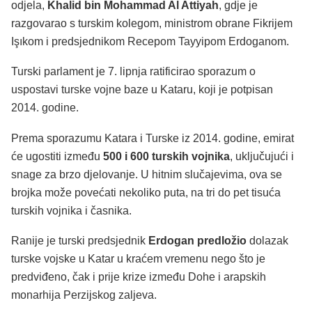
odjela,
Khalid bin Mohammad Al Attiyah
, gdje je
razgovarao s turskim kolegom, ministrom obrane Fikrijem
Işıkom i predsjednikom Recepom Tayyipom Erdoganom.
Turski parlament je 7. lipnja ratificirao sporazum o
uspostavi turske vojne baze u Kataru, koji je potpisan
2014. godine.
Prema sporazumu Katara i Turske iz 2014. godine, emirat
će ugostiti između
500 i 600 turskih vojnika
, uključujući i
snage za brzo djelovanje. U hitnim slučajevima, ova se
brojka može povećati nekoliko puta, na tri do pet tisuća
turskih vojnika i časnika.
Ranije je turski predsjednik
Erdogan predložio
dolazak
turske vojske u Katar u kraćem vremenu nego što je
predviđeno, čak i prije krize između Dohe i arapskih
monarhija Perzijskog zaljeva.