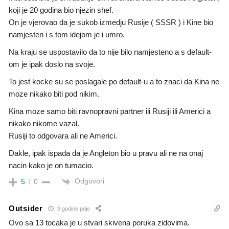
koji je 20 godina bio njezin shef.
On je vjerovao da je sukob izmedju Rusije ( SSSR ) i Kine bio
namjesten i s tom idejom je i umro.
Na kraju se uspostavilo da to nije bilo namjesteno a s default-
om je ipak doslo na svoje.
To jest kocke su se poslagale po default-u a to znaci da Kina ne
moze nikako biti pod nikim.
Kina moze samo biti ravnopravni partner ili Rusiji ili Americi a
nikako nikome vazal.
Rusiji to odgovara ali ne Americi.
Dakle, ipak ispada da je Angleton bio u pravu ali ne na onaj
nacin kako je on tumacio.
Odgovori
5
0
Outsider
9 godine prije
Ovo sa 13 tocaka je u stvari skivena poruka zidovima.