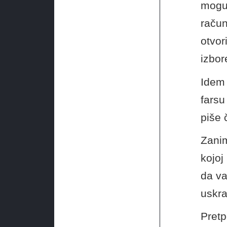
mogu
račun
otvor
izbor
Idem 
farsu
piše 
Zanim
kojoj
da va
uskr
Pretp