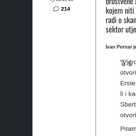
društvene 
kojem niti
komentara
214
radi o ska
sektor utje
Ivan Pernar j
“Vjer
otvor
Erste
li i 
Sberb
otvori
Pitam