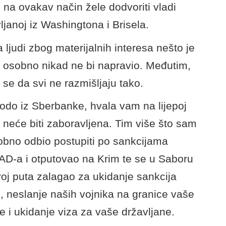
 na ovakav način žele dodvoriti vladi
ljanoj iz Washingtona i Brisela.
a ljudi zbog materijalnih interesa nešto je
a osobno nikad ne bi napravio. Međutim,
 se da svi ne razmišljaju tako.
do iz Sberbanke, hvala vam na lijepoj
, neće biti zaboravljena. Tim više što sam
obno odbio postupiti po sankcijama
D-a i otputovao na Krim te se u Saboru
oj puta zalagao za ukidanje sankcija
i, neslanje naših vojnika na granice vaše
e i ukidanje viza za vaše državljane.