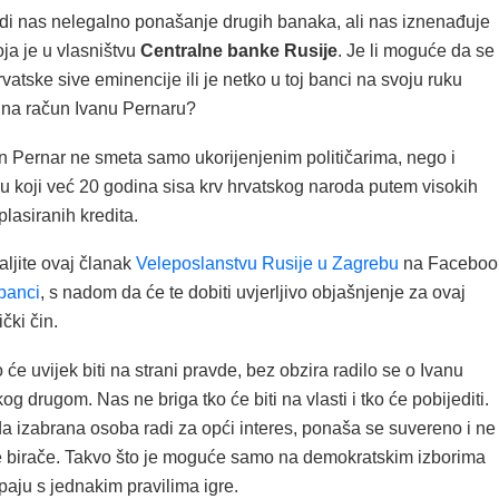
udi nas nelegalno ponašanje drugih banaka, ali nas iznenađuje
ja je u vlasništvu
Centralne banke Rusije
. Je li moguće da se
rvatske sive eminencije ili je netko u toj banci na svoju ruku
na račun Ivanu Pernaru?
n Pernar ne smeta samo ukorijenjenim političarima, nego i
u koji već 20 godina sisa krv hrvatskog naroda putem visokih
plasiranih kredita.
ljite ovaj članak
Veleposlanstvu Rusije u Zagrebu
na Faceboo
banci
, s nadom da će te dobiti uvjerljivo objašnjenje za ovaj
čki čin.
 će uvijek biti na strani pravde, bez obzira radilo se o Ivanu
og drugom. Nas ne briga tko će biti na vlasti i tko će pobijediti.
da izabrana osoba radi za opći interes, ponaša se suvereno i ne
je birače. Takvo što je moguće samo na demokratskim izborima
upaju s jednakim pravilima igre.