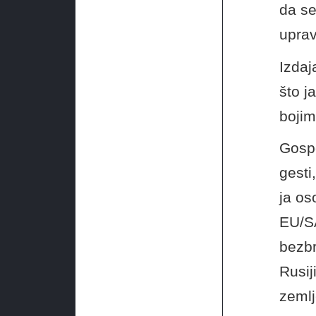
da se
uprav
Izdaj
što j
bojim
Gospo
gesti
ja os
EU/SA
bezbr
Rusij
zemlj