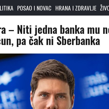
LITIKA
POSAO I NOVAC
HRANA I ZDRAVLJE
ŽIV
ra – Niti jedna banka mu n
ačun, pa čak ni Sberbanka