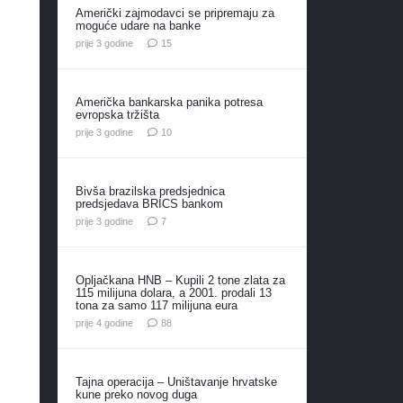
Američki zajmodavci se pripremaju za
moguće udare na banke
komentara
prije 3 godine
15
Američka bankarska panika potresa
evropska tržišta
komentara
prije 3 godine
10
Bivša brazilska predsjednica
predsjedava BRICS bankom
komentara
prije 3 godine
7
Opljačkana HNB – Kupili 2 tone zlata za
115 milijuna dolara, a 2001. prodali 13
tona za samo 117 milijuna eura
komentara
prije 4 godine
88
Tajna operacija – Uništavanje hrvatske
kune preko novog duga