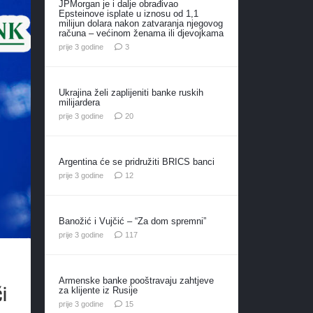
JPMorgan je i dalje obrađivao
Epsteinove isplate u iznosu od 1,1
milijun dolara nakon zatvaranja njegovog
računa – većinom ženama ili djevojkama
komentara
prije 3 godine
3
Ukrajina želi zaplijeniti banke ruskih
milijardera
komentara
prije 3 godine
20
Argentina će se pridružiti BRICS banci
komentara
prije 3 godine
12
Banožić i Vujčić – “Za dom spremni”
komentara
prije 3 godine
117
Armenske banke pooštravaju zahtjeve
ći
za klijente iz Rusije
komentara
prije 3 godine
15