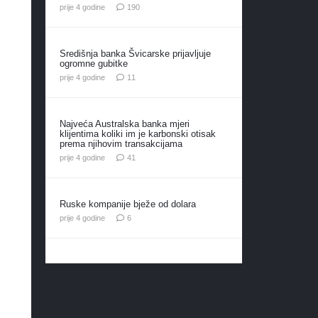
komentara
prije 4 godine
190
Središnja banka Švicarske prijavljuje
ogromne gubitke
komentara
prije 4 godine
11
Najveća Australska banka mjeri
klijentima koliki im je karbonski otisak
prema njihovim transakcijama
komentar
prije 4 godine
41
Ruske kompanije bježe od dolara
komentara
prije 4 godine
6