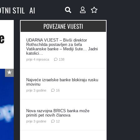
OTNI STIL
AI
POVEZANE VIJESTI
e
UDARNA VIJEST – Bivši direktor
Rothschilda postavljen za šefa
Vatikanske banke – Mediji šute… Jadni
katolici…
komentara
prije 4 mjeseca
138
Najveće izraelske banke blokiraju rusku
imovinu
komentara
prije 3 godine
16
Nova razvojna BRICS banka može
primiti pet novih članova
komentara
prije 3 godine
12