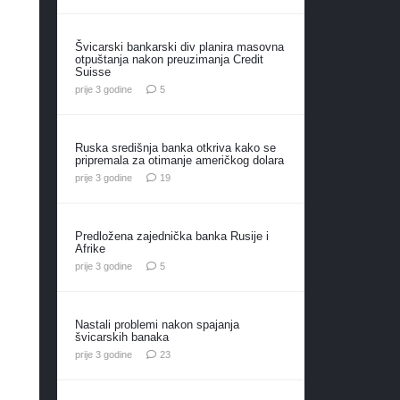
Švicarski bankarski div planira masovna
otpuštanja nakon preuzimanja Credit
Suisse
komentara
prije 3 godine
5
Ruska središnja banka otkriva kako se
pripremala za otimanje američkog dolara
komentara
prije 3 godine
19
Predložena zajednička banka Rusije i
Afrike
komentara
prije 3 godine
5
Nastali problemi nakon spajanja
švicarskih banaka
komentara
prije 3 godine
23