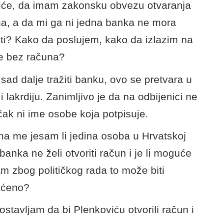
će, da imam zakonsku obvezu otvaranja
a, a da mi ga ni jedna banka ne mora
iti? Kako da poslujem, kako da izlazim na
e bez računa?
sad dalje tražiti banku, ovo se pretvara u
 i lakrdiju. Zanimljivo je da na odbijenici ne
čak ni ime osobe koja potpisuje.
a me jesam li jedina osoba u Hrvatskoj
 banka ne želi otvoriti račun i je li moguće
m zbog političkog rada to može biti
aćeno?
ostavljam da bi Plenkoviću otvorili račun i