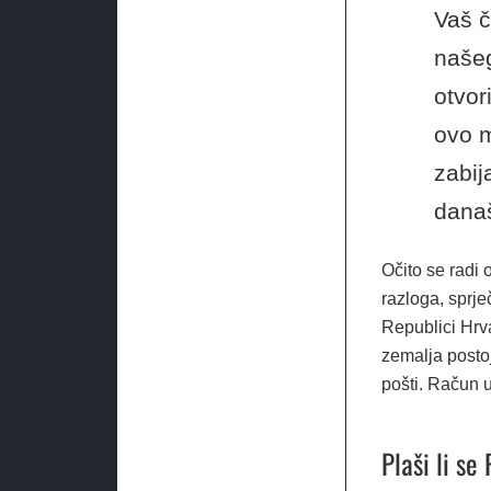
Vaš č
našeg
otvor
ovo m
zabij
današ
Očito se radi 
razloga, sprje
Republici Hrva
zemalja postoj
pošti. Račun u
Plaši li se