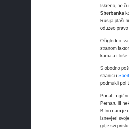
Iskreno, ne č
Sberbanka
ko
Rusija plaši h
oduzeo pravo 
Očigledno Iva
stranom faktor
kamata i loše 
Slobodno poša
stranici i
Sber
podmukli politi
Portal Logično
Pernaru ili nek
Bitno nam je 
iznevjeri svo
gdje svi prist