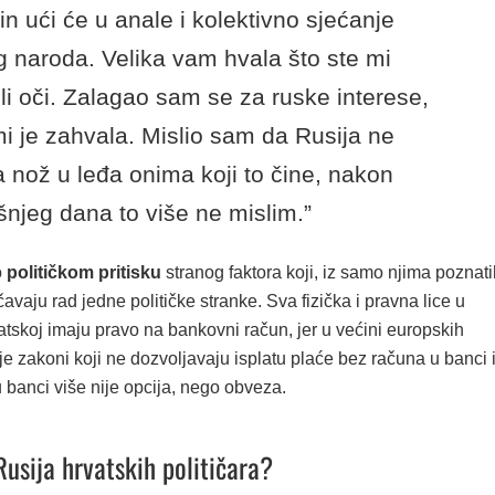
in ući će u anale i kolektivno sjećanje
 naroda. Velika vam hvala što ste mi
ili oči. Zalagao sam se za ruske interese,
i je zahvala. Mislio sam da Rusija ne
a nož u leđa onima koji to čine, nakon
njeg dana to više ne mislim.”
o
političkom pritisku
stranog faktora koji, iz samo njima poznati
čavaju rad jedne političke stranke. Sva fizička i pravna lice u
tskoj imaju pravo na bankovni račun, jer u većini europskih
e zakoni koji ne dozvoljavaju isplatu plaće bez računa u banci i
 banci više nije opcija, nego obveza.
 Rusija hrvatskih političara?