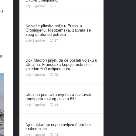
LNG-a Španjolskoj
komentara
prije 2 godine
3
lu
Najveće plinsko polje u Europi u
Groningenu, Nizozemska, zatvara se
zbog straha od potresa
komentara
prije 2 godine
27
i
Dok Macron prijeti da će poslati vojsku u
Ukrajinu, Francuska kupuje ruski plin
vrijedan 600 milijuna eura
komentara
prije 2 godine
28
Ukrajina postavlja uvjete za nastavak
transporta ruskog plina u EU
komentara
prije 2 godine
14
Njemačka trpi nepopravljivu štetu bez
ruskog plina
komentara
prije 2 godine
24