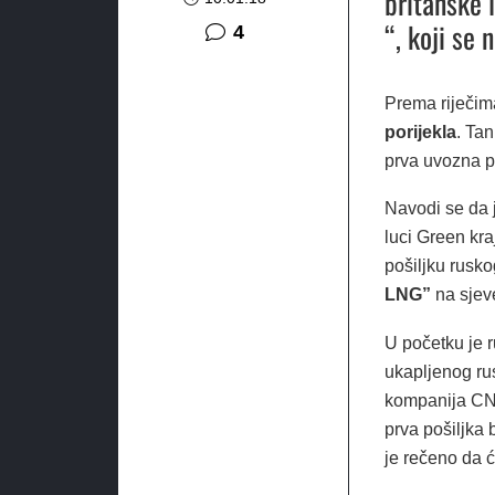
britanske 
“, koji se 
komentara
4
Prema riječim
porijekla
. Ta
prva uvozna po
Navodi se da 
luci Green kr
pošiljku rusk
LNG”
na sjev
U početku je 
ukapljenog rus
kompanija CNP
prva pošiljka b
je rečeno da ć