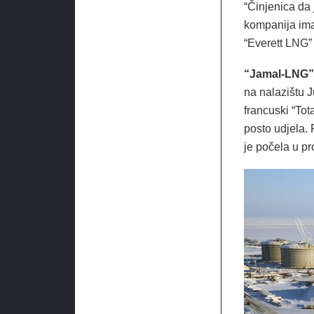
“Činjenica da 
kompanija ima
“Everett LNG”
“Jamal-LNG”
na nalazištu J
francuski “Tot
posto udjela. 
je počela u p