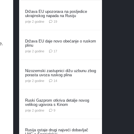
G
Država EU upozorava na posljedice
ukrajinskog napada na Rusiju
komentara
prije 2 godine
19
g
Država EU daje novo obećanje o ruskom
e.
plinu
komentara
prije 2 godine
17
u
Nizozemski zastupnici dižu uzbunu zbog
porasta uvoza ruskog plina
komentara
prije 2 godine
14
Ruski Gazprom otkriva detalje novog
velikog ugovora s Kinom
komentara
prije 2 godine
9
Rusija ostaje drugi najveći dobavljač