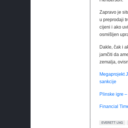
Zapravo je sit
u preprodaji t
cijeni i ako u
osmišljen upra
Dakle, čak i a
jamčiti da amer
zemalja, ovis
Megaprojekt J
sankcije
Plinske igre –
Financial Time
EVERETT LNG