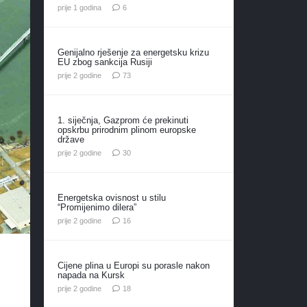
komentara
prije 1 godina
6
Genijalno rješenje za energetsku krizu
EU zbog sankcija Rusiji
komentara
prije 2 godine
73
1. siječnja, Gazprom će prekinuti
opskrbu prirodnim plinom europske
države
komentara
prije 2 godine
30
Energetska ovisnost u stilu
“Promijenimo dilera”
komentara
prije 2 godine
16
Cijene plina u Europi su porasle nakon
napada na Kursk
komentara
prije 2 godine
18