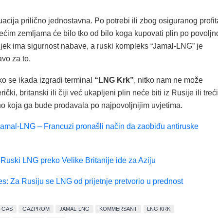
uacija prilično jednostavna. Po potrebi ili zbog osiguranog profit
rećim zemljama će bilo tko od bilo koga kupovati plin po povoljn
vijek ima sigurnost nabave, a ruski kompleks “Jamal-LNG” je
vo za to.
ko se ikada izgradi terminal
“LNG Krk”
, nitko nam ne može
ički, britanski ili čiji već ukapljeni plin neće biti iz Rusije ili treć
no koja ga bude prodavala po najpovoljnijim uvjetima.
amal-LNG – Francuzi pronašli način da zaobiđu antiruske
 Ruski LNG preko Velike Britanije ide za Aziju
s: Za Rusiju se LNG od prijetnje pretvorio u prednost
GAS
GAZPROM
JAMAL-LNG
KOMMERSANT
LNG KRK