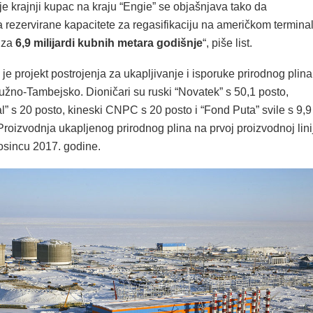
je krajnji kupac na kraju “Engie” se objašnjava tako da
 rezervirane kapacitete za regasifikaciju na američkom termina
 za
6,9 milijardi kubnih metara godišnje
“, piše list.
je projekt postrojenja za ukapljivanje i isporuke prirodnog plina
užno-Tambejsko. Dioničari su ruski “Novatek” s 50,1 posto,
al” s 20 posto, kineski CNPC s 20 posto i “Fond Puta” svile s 9,9
Proizvodnja ukapljenog prirodnog plina na prvoj proizvodnoj linij
rosincu 2017. godine.