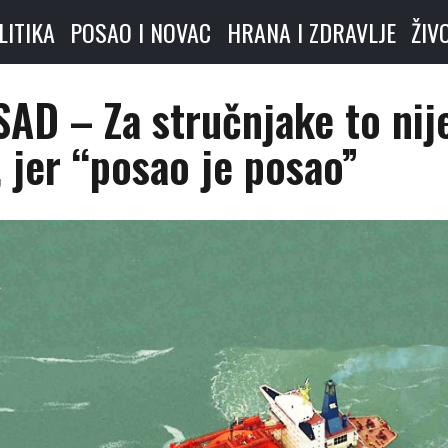
LITIKA
POSAO I NOVAC
HRANA I ZDRAVLJE
ŽIV
SAD – Za stručnjake to nij
 jer “posao je posao”