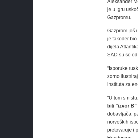
Aleksander Me
je u igru uskoč
Gazpromu.
Gazprom još uv
je također bio
dijela Atlanti
SAD su se od u
“Isporuke rus
zorno ilustrir
Instituta za e
“U tom smislu,
biti “izvor B
dobavljača, pa
norveških ispo
pretovaruje i 
Henderson.