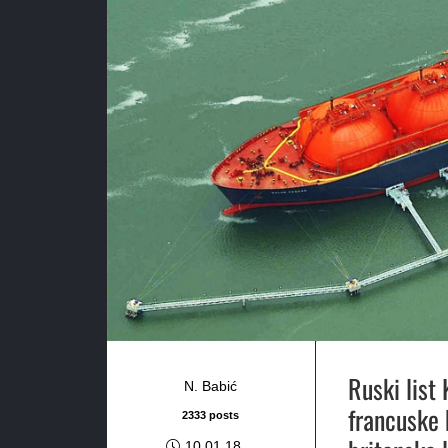
Ruski list
N. Babić
francuske 
2333 posts
10.01.18