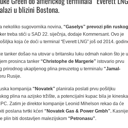
luke Green do američkog terminala “Everett LN
nalazi u blizini Bostona.
a nekoliko sugovornika novina,
“Gaselys” prevozi plin rusko
nker treba stići u SAD 22. siječnja, dodaje Kommersant. Ovo je
šiljka koja će doći u terminal “Everett LNG” još od 2014. godin
je tanker došao na utovar u britansku luku odmah nakon što je 
ajem prosinca tanker
“Christophe de Margerie”
istovario prvu
og prirodnog ukapljenog plina preuzetog u terminalu
“Jamal-
eru Rusije.
ruska kompanija
“Novatek”
planirala poslati prvu pošiljku
kog plina na azijsko tržište, a potencijalni kupac bila je kineska
C. Zatim je direktor kompanije Leonid Mihelson rekao da će
iti poslana tvrtki kćeri
“Novatek Gas & Power Gmbh”.
Kasnije
e plin biti dostavljen malezijskom
“Petronasu”
.