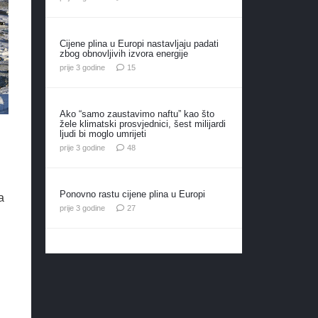
Cijene plina u Europi nastavljaju padati
zbog obnovljivih izvora energije
komentara
prije 3 godine
15
Ako “samo zaustavimo naftu” kao što
žele klimatski prosvjednici, šest milijardi
ljudi bi moglo umrijeti
komentara
prije 3 godine
48
Ponovno rastu cijene plina u Europi
a
komentara
prije 3 godine
27