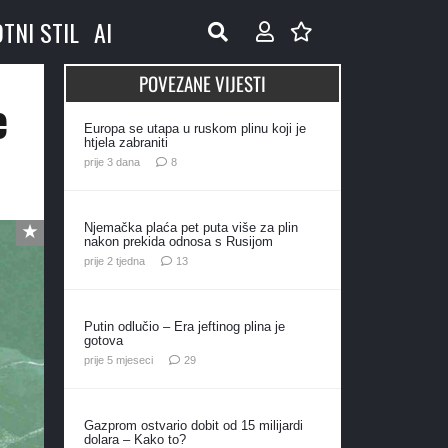
OTNI STIL
AI
POVEZANE VIJESTI
e
Europa se utapa u ruskom plinu koji je
htjela zabraniti
komentara
prije 3 dana
8
Njemačka plaća pet puta više za plin
nakon prekida odnosa s Rusijom
komentara
prije 2 tjedna
13
Putin odlučio – Era jeftinog plina je
gotova
komentara
prije 5 mjeseci
29
Gazprom ostvario dobit od 15 milijardi
dolara – Kako to?