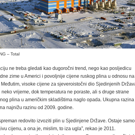
NG – Total
ciju ne treba gledati kao dugoročni trend, nego kao posljedicu
dne zime u Americi i povoljnije cijene ruskog plina u odnosu na
 Međutim, visoke cijene za sjeveroistočni dio Sjedinjenih Držav
 neko vrijeme, dok temperatura ne poraste, ali s druge strane
odnog plina u američkim skladištima naglo opada. Ukupna razina
 na najnižu razinu od 2009. godine.
spreman redovito izvoziti plin u Sjedinjene Države. Ostaje samo
jivu cijenu, a ona je, mislim, to iza ugla”, rekao je 2011.