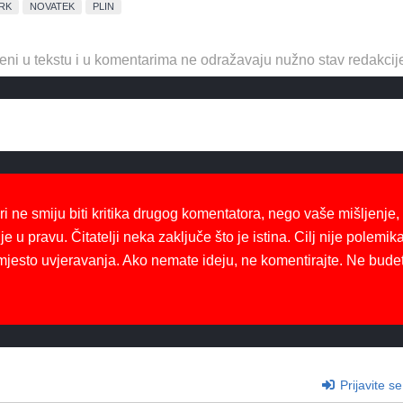
RK
NOVATEK
PLIN
eni u tekstu i u komentarima ne odražavaju nužno stav redakcij
ri ne smiju biti kritika drugog komentatora, nego vaše mišljenje,
je u pravu. Čitatelji neka zaključe što je istina. Cilj nije polemika
mjesto uvjeravanja. Ako nemate ideju, ne komentirajte. Ne bude
Prijavite se