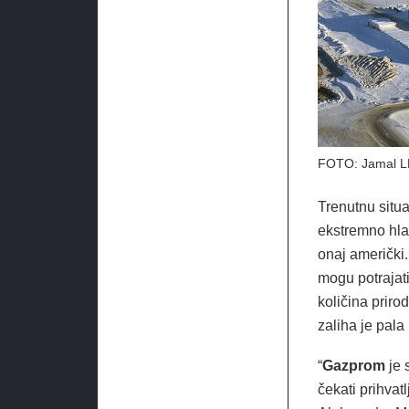
FOTO: Jamal L
Trenutnu situa
ekstremno hla
onaj američki.
mogu potrajati
količina prir
zaliha je pala
“
Gazprom
je 
čekati prihvatl