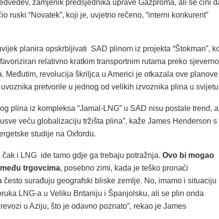
dvedev, zamjenik predsjednika uprave Gazproma, ali se čini d
io ruski “Novatek”, koji je, uvjetno rečeno, “interni konkurent”
ijek planira opskrbljivati SAD plinom iz projekta “Štokman”, ko
 favoriziran relativno kratkim transportnim rutama preko sjevern
ka. Međutim, revolucija škriljca u Americi je otkazala ove planove 
voznika pretvorile u jednog od velikih izvoznika plina u svijetu
kog plina iz kompleksa “Jamal-LNG” u SAD nisu postale trend, al
ajusve veću globalizaciju tržišta plina”, kaže James Henderson s
nergetske studije na Oxfordu.
 čak i LNG ide tamo gdje ga trebaju potražnja.
Ovo bi mogao
” među trgovcima
, posebno zimi, kada je teško pronaći
 često surađuju geografski bliske zemlje. No, imamo i situaciju
ruka LNG-a u Veliku Britaniju i Španjolsku, ali se plin onda
prevozi u Aziju, što je odavno poznato”, rekao je James