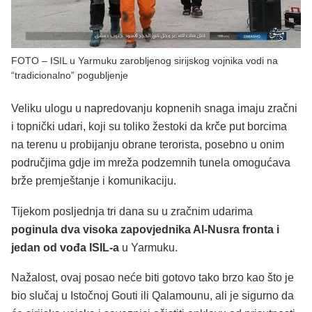
FOTO – ISIL u Yarmuku zarobljenog sirijskog vojnika vodi na
“tradicionalno” pogubljenje
Veliku ulogu u napredovanju kopnenih snaga imaju zračni
i topnički udari, koji su toliko žestoki da krče put borcima
na terenu u probijanju obrane terorista, posebno u onim
područjima gdje im mreža podzemnih tunela omogućava
brže premještanje i komunikaciju.
Tijekom posljednja tri dana su u zračnim udarima
poginula dva visoka zapovjednika Al-Nusra fronta i
jedan od vođa ISIL-a
u Yarmuku.
Nažalost, ovaj posao neće biti gotovo tako brzo kao što je
bio slučaj u Istočnoj Gouti ili Qalamounu, ali je sigurno da