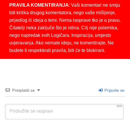
PRAVILA KOMENTIRANJA
: Vaši komentari ne smiju
biti kritika drugog komentatora, nego vaše mišljenje,
prijedlog ili ideja o temi. Nema rasprave tko je u pravu.
Čitatelji neka zaključe što je istina. Cilj nije polemika,
nego napredak svih Logičara. Inspiracija, umjesto
uvjeravanja. Ako nemate ideju, ne komentirajte. Ne
budete li respektirali pravila, biti će te blokirani.
Pretplatiti se
Prijavite se
3000