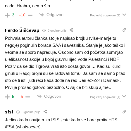
nađe. Hrabro, nema šta.
Odgovori
3
-10
Pogledaj odgovore
(1)
Ferdo Šišćevap
8 godine prije
Pohvala autoru članka što je napisao brojku (više-manje tu
negdje) poginulih boraca SAA i saveznika. Stanje je jako teško i
veoma se sporo napreduje. Osobno sam od početka sumnjao
u efikasnost akcije u kojoj glavnu riječ vode Palestinci i NDF.
Poziv da se dio Tigrova vrati isto dosta govori… Kad su Kurdi
ginuli u Raqqi brojni su se radovali tomu. Ja sam se samo pitao
što će ti isti ljudi reći kada dođe na red Deir ez-Zor i Damask.
Prvi je prošao gotovo bezbolno. Ovaj će biti skup ajme…
Odgovori
5
-5
Pogledaj odgovore
(1)
sfsf
8 godine prije
Jedino kada navijam za ISIS jeste kada se bore protiv HTS
/FSA (whatsoever).