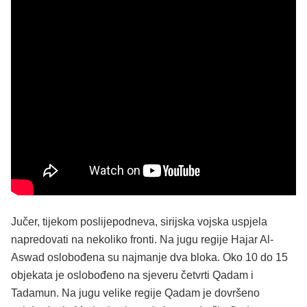
Jučer, tijekom poslijepodneva, sirijska vojska uspjela
napredovati na nekoliko fronti. Na jugu regije Hajar Al-
Aswad oslobođena su najmanje dva bloka. Oko 10 do 15
objekata je oslobođeno na sjeveru četvrti Qadam i
Tadamun. Na jugu velike regije Qadam je dovršeno