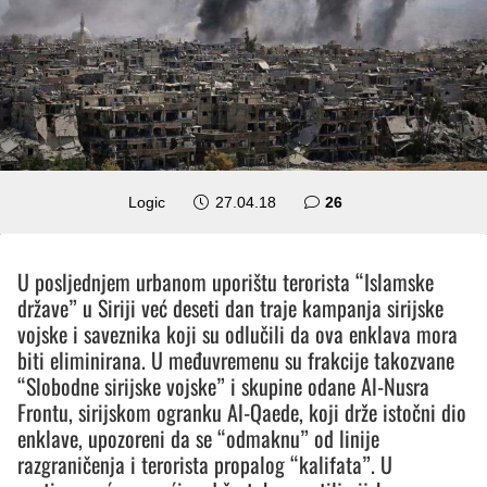
komentara
Logic
27.04.18
26
U posljednjem urbanom uporištu terorista “Islamske
države” u Siriji već deseti dan traje kampanja sirijske
vojske i saveznika koji su odlučili da ova enklava mora
biti eliminirana. U međuvremenu su frakcije takozvane
“Slobodne sirijske vojske” i skupine odane Al-Nusra
Frontu, sirijskom ogranku Al-Qaede, koji drže istočni dio
enklave, upozoreni da se “odmaknu” od linije
razgraničenja i terorista propalog “kalifata”. U