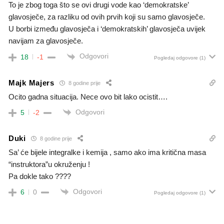
To je zbog toga što se ovi drugi vode kao ‘demokratske’
glavosječe, za razliku od ovih prvih koji su samo glavosječe.
U borbi između glavosječa i ‘demokratskih’ glavosječa uvijek
navijam za glavosječe.
Odgovori
18
-1
Pogledaj odgovore
(1)
Majk Majers
8 godine prije
Ocito gadna situacija. Nece ovo bit lako ocistit….
Odgovori
5
-2
Duki
8 godine prije
Sa’ će bijele integralke i kemija , samo ako ima kritična masa
“instruktora”u okruženju !
Pa dokle tako ????
Odgovori
6
0
Pogledaj odgovore
(1)