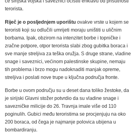
će sirijska vojska i saveznici očistiti enklavu od prisutnosti
terorista.
Riječ je o posljednjem uporištu
ovakve vrste u kojem se
teroristi koji su odlučili umrijeti moraju uništiti u uličnim
borbama. Ipak, obzirom na intenzitet borbe i topničke i
zračne potpore, otpor terorista slabi zbog gubitka boraca i
sve manje streljiva za teška oružja. S druge strane, vladine
snage i saveznici, većinom palestinske skupine, nemaju
tih problema i brzo mogu nadoknaditi manjak opreme,
streljiva i poslati nove trupe u ključna područja fronte.
Borbe u ovom području su u deset dana toliko žestoke, da
je sirijski Glavni stožer potvrdio da su vladine snage i
savezničke milicije do 26. Travnja imale više od 110
poginulih. Gubici među teroristima se procjenjuju na oko
200 boraca, od čega je najmanje polovica ubijena u
bombardiranju.