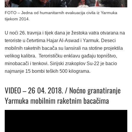
FOTO – Jedna od humanitarnih evakuacija civila iz Yarmuka
tijekom 2014.
U noći 26. travnja i tijek dana je žestoka vatra otvarana na
teroriste u četvrtima Hajar Al-Aswad i Yarmuk. Deseci
mobilnih raketnih bacača su lansirali na stotine projektila
velikog kalibra. Terorističku enklavu gađaju topništvo,
minobacači i tenkovi. Sirijski zrakoplov Su-22 je bacio
najmanje 15 bombi teških 500 kilograma.
VIDEO – 26 04. 2018. / Noćno granatiranje
Yarmuka mobilnim raketnim bacačima