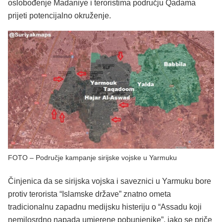
oslobođenje Madaniye i teroristima području Qadama
prijeti potencijalno okruženje.
FOTO – Područje kampanje sirijske vojske u Yarmuku
Činjenica da se sirijska vojska i saveznici u Yarmuku bore
protiv terorista “Islamske države” znatno ometa
tradicionalnu zapadnu medijsku histeriju o “Assadu koji
nemilosrdno napada umjerene pobunjenike”, iako se priče