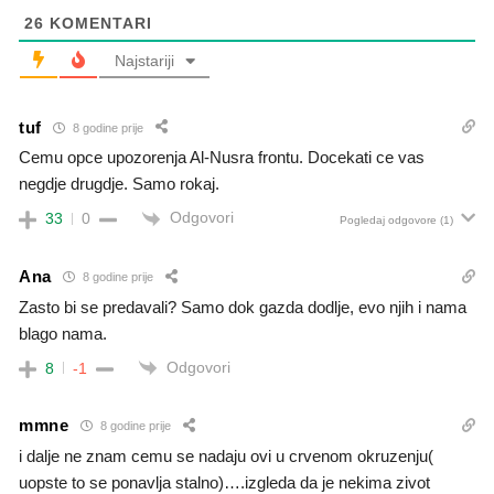
26
KOMENTARI
Najstariji
tuf
8 godine prije
Cemu opce upozorenja Al-Nusra frontu. Docekati ce vas
negdje drugdje. Samo rokaj.
Odgovori
33
0
Pogledaj odgovore
(1)
Ana
8 godine prije
Zasto bi se predavali? Samo dok gazda dodlje, evo njih i nama
blago nama.
Odgovori
8
-1
mmne
8 godine prije
i dalje ne znam cemu se nadaju ovi u crvenom okruzenju(
uopste to se ponavlja stalno)….izgleda da je nekima zivot