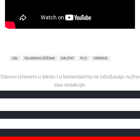
ISIL
ISLAMSKA DRŽAVA
KALIFAT
PLO
YARMUK
Stavovi izneseni u tekstu i u komentarima ne odražavaju nužno
stav redakcije.