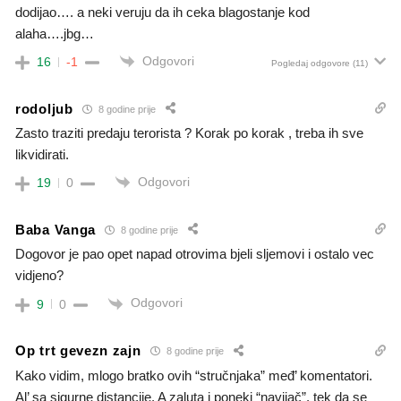
dodijao…. a neki veruju da ih ceka blagostanje kod
alaha….jbg…
Odgovori
16
-1
Pogledaj odgovore
(11)
rodoljub
8 godine prije
Zasto traziti predaju terorista ? Korak po korak , treba ih sve
likvidirati.
Odgovori
19
0
Baba Vanga
8 godine prije
Dogovor je pao opet napad otrovima bjeli sljemovi i ostalo vec
vidjeno?
Odgovori
9
0
Op trt gevezn zajn
8 godine prije
Kako vidim, mlogo bratko ovih “stručnjaka” međ’ komentatori.
Al’ sa sigurne distancije. A zaluta i poneki “navijač”, tek da se