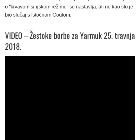
o “krvavom sirijskom režimu” se nastavlja, ali ne kao što je
bio slučaj s Istočnom Goutom.
VIDEO – Žestoke borbe za Yarmuk 25. travnja
2018.