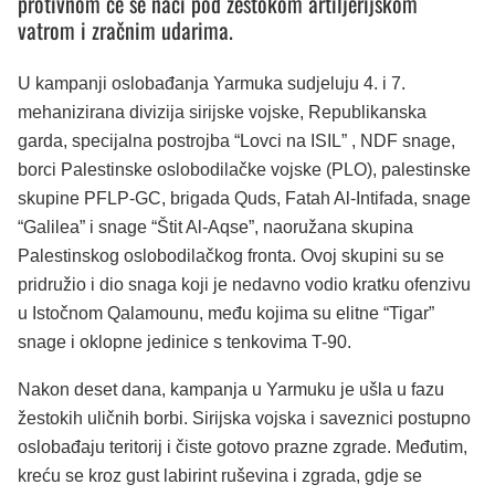
protivnom će se naći pod žestokom artiljerijskom
vatrom i zračnim udarima.
U kampanji oslobađanja Yarmuka sudjeluju 4. i 7.
mehanizirana divizija sirijske vojske, Republikanska
garda, specijalna postrojba “Lovci na ISIL” , NDF snage,
borci Palestinske oslobodilačke vojske (PLO), palestinske
skupine PFLP-GC, brigada Quds, Fatah Al-Intifada, snage
“Galilea” i snage “Štit Al-Aqse”, naoružana skupina
Palestinskog oslobodilačkog fronta. Ovoj skupini su se
pridružio i dio snaga koji je nedavno vodio kratku ofenzivu
u Istočnom Qalamounu, među kojima su elitne “Tigar”
snage i oklopne jedinice s tenkovima T-90.
Nakon deset dana, kampanja u Yarmuku je ušla u fazu
žestokih uličnih borbi. Sirijska vojska i saveznici postupno
oslobađaju teritorij i čiste gotovo prazne zgrade. Međutim,
kreću se kroz gust labirint ruševina i zgrada, gdje se