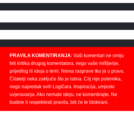
PRAVILA KOMENTIRANJA
: Vaši komentari ne smiju
biti kritika drugog komentatora, nego vaše mišljenje,
prijedlog ili ideja o temi. Nema rasprave tko je u pravu.
Čitatelji neka zaključe što je istina. Cilj nije polemika,
nego napredak svih Logičara. Inspiracija, umjesto
uvjeravanja. Ako nemate ideju, ne komentirajte. Ne
budete li respektirali pravila, biti će te blokirani.