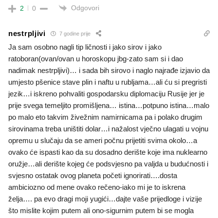
Odgovori
2
0
nestrpljivi
7 godine prije
Ja sam osobno nagli tip ličnosti i jako sirov i jako
ratoboran(ovan/ovan u horoskopu jbg-zato sam si i dao
nadimak nestrpljivi)… i sada bih sirovo i naglo najrađe izjavio da
umjesto pšenice stave plin i naftu u rubljama…ali ću si pregristi
jezik…i iskreno pohvaliti gospodarsku diplomaciju Rusije jer je
prije svega temeljito promišljena… istina…potpuno istina…malo
po malo eto takvim živežnim namirnicama pa i polako drugim
sirovinama treba uništiti dolar…i nažalost vječno ulagati u vojnu
opremu u slučaju da se ameri počnu prijetiti svima okolo…a
ovako će ispasti kao da su dosadno derište koje ima nuklearno
oružje…ali derište kojeg će podsvjesno pa valjda u budućnosti i
svjesno ostatak ovog planeta početi ignorirati….dosta
ambiciozno od mene ovako rečeno-iako mi je to iskrena
želja…. pa evo dragi moji yugići…dajte vaše prijedloge i vizije
što mislite kojim putem ali ono-sigurnim putem bi se mogla