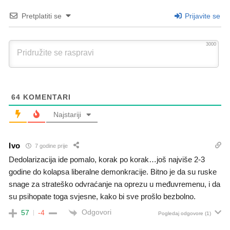
Pretplatiti se
Prijavite se
3000
64
KOMENTARI
Najstariji
Ivo
7 godine prije
Dedolarizacija ide pomalo, korak po korak…još najviše 2-3
godine do kolapsa liberalne demonkracije. Bitno je da su ruske
snage za strateško odvraćanje na oprezu u međuvremenu, i da
su psihopate toga svjesne, kako bi sve prošlo bezbolno.
Odgovori
57
-4
Pogledaj odgovore
(1)