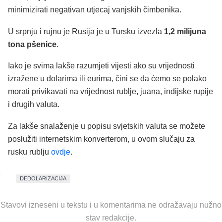
minimizirati negativan utjecaj vanjskih čimbenika.
U srpnju i rujnu je Rusija je u Tursku izvezla
1,2 milijuna
tona pšenice
.
Iako je svima lakše razumjeti vijesti ako su vrijednosti
izražene u dolarima ili eurima, čini se da ćemo se polako
morati privikavati na vrijednost rublje, juana, indijske rupije
i drugih valuta.
Za lakše snalaženje u popisu svjetskih valuta se možete
poslužiti internetskim konverterom, u ovom slučaju za
rusku rublju
ovdje
.
DEDOLARIZACIJA
Stavovi izneseni u tekstu i u komentarima ne odražavaju nužno
stav redakcije.