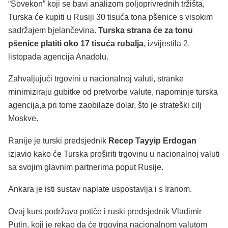
“Sovekon” koji se bavi analizom poljoprivrednih tržišta,
Turska će kupiti u Rusiji 30 tisuća tona pšenice s visokim
sadržajem bjelančevina.
Turska strana će za tonu
pšenice platiti oko 17 tisuća rubalja
, izvijestila 2.
listopada agencija Anadolu.
Zahvaljujući trgovini u nacionalnoj valuti, stranke
minimiziraju gubitke od pretvorbe valute, napominje turska
agencija,a pri tome zaobilaze dolar, što je strateški cilj
Moskve.
Ranije je turski predsjednik
Recep Tayyip Erdogan
izjavio kako će Turska proširiti trgovinu u nacionalnoj valuti
sa svojim glavnim partnerima poput Rusije.
Ankara je isti sustav naplate uspostavlja i s Iranom.
Ovaj kurs podržava potiče i ruski predsjednik Vladimir
Putin, koji je rekao da će trgovina nacionalnom valutom