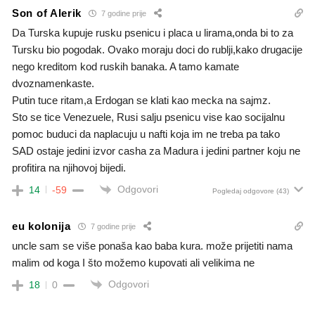
Son of Alerik
7 godine prije
Da Turska kupuje rusku psenicu i placa u lirama,onda bi to za
Tursku bio pogodak. Ovako moraju doci do rublji,kako drugacije
nego kreditom kod ruskih banaka. A tamo kamate
dvoznamenkaste.
Putin tuce ritam,a Erdogan se klati kao mecka na sajmz.
Sto se tice Venezuele, Rusi salju psenicu vise kao socijalnu
pomoc buduci da naplacuju u nafti koja im ne treba pa tako
SAD ostaje jedini izvor casha za Madura i jedini partner koju ne
profitira na njihovoj bijedi.
Odgovori
14
-59
Pogledaj odgovore
(43)
eu kolonija
7 godine prije
uncle sam se više ponaša kao baba kura. može prijetiti nama
malim od koga I što možemo kupovati ali velikima ne
Odgovori
18
0