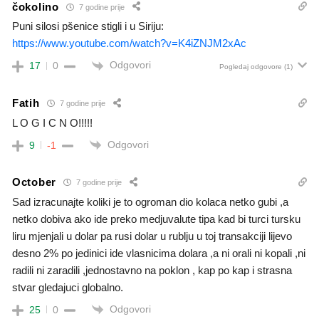
čokolino
7 godine prije
Puni silosi pšenice stigli i u Siriju:
https://www.youtube.com/watch?v=K4iZNJM2xAc
Odgovori
17
0
Pogledaj odgovore
(1)
Fatih
7 godine prije
L O G I C N O!!!!!
Odgovori
9
-1
October
7 godine prije
Sad izracunajte koliki je to ogroman dio kolaca netko gubi ,a
netko dobiva ako ide preko medjuvalute tipa kad bi turci tursku
liru mjenjali u dolar pa rusi dolar u rublju u toj transakciji lijevo
desno 2% po jedinici ide vlasnicima dolara ,a ni orali ni kopali ,ni
radili ni zaradili ,jednostavno na poklon , kap po kap i strasna
stvar gledajuci globalno.
Odgovori
25
0