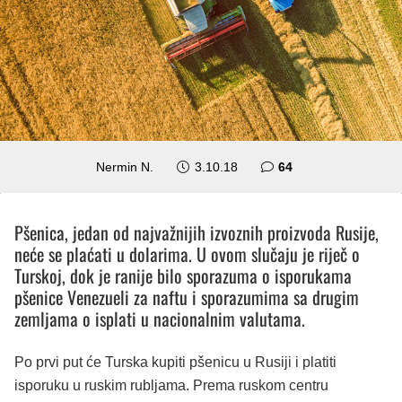
komentara
Nermin N.
3.10.18
64
Pšenica, jedan od najvažnijih izvoznih proizvoda Rusije,
neće se plaćati u dolarima. U ovom slučaju je riječ o
Turskoj, dok je ranije bilo sporazuma o isporukama
pšenice Venezueli za naftu i sporazumima sa drugim
zemljama o isplati u nacionalnim valutama.
Po prvi put će Turska kupiti pšenicu u Rusiji i platiti
isporuku u ruskim rubljama. Prema ruskom centru