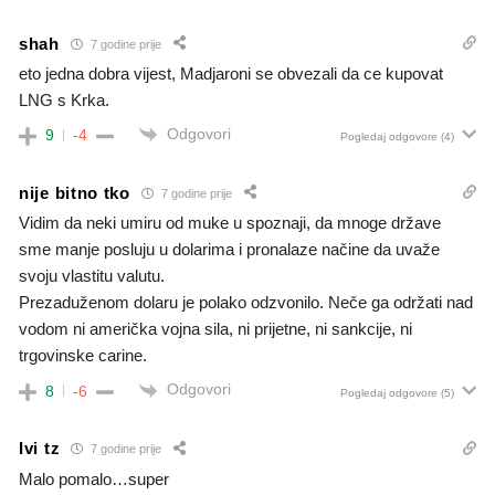
shah
7 godine prije
eto jedna dobra vijest, Madjaroni se obvezali da ce kupovat
LNG s Krka.
Odgovori
9
-4
Pogledaj odgovore
(4)
nije bitno tko
7 godine prije
Vidim da neki umiru od muke u spoznaji, da mnoge države
sme manje posluju u dolarima i pronalaze načine da uvaže
svoju vlastitu valutu.
Prezaduženom dolaru je polako odzvonilo. Neče ga održati nad
vodom ni američka vojna sila, ni prijetne, ni sankcije, ni
trgovinske carine.
Odgovori
8
-6
Pogledaj odgovore
(5)
Ivi tz
7 godine prije
Malo pomalo…super