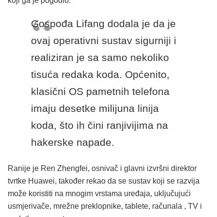
koji ga je pogodio.
Gospođa Lifang dodala je da je
ovaj operativni sustav sigurniji i
realiziran je sa samo nekoliko
tisuća redaka koda. Općenito,
klasični OS pametnih telefona
imaju desetke milijuna linija
koda, što ih čini ranjivijima na
hakerske napade.
Ranije je Ren Zhengfei, osnivač i glavni izvršni direktor
tvrtke Huawei, također rekao da se sustav koji se razvija
može koristiti na mnogim vrstama uređaja, uključujući
usmjerivače, mrežne preklopnike, tablete, računala , TV i