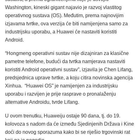
Washington, kineski gigant najavio je razvoj vlastitog
operativnog sustava (OS). Međutim, prema najnovijim
izjavama tvrtke, ova verzija će biti namijenjena samo za
industrijsku uporabu, a Huawei će nastaviti koristiti
Android.
“Hongmeng operativni sustav nije dizajniran za klasične
pametne telefone, budući da tvrtka namjerava nastaviti
koristiti Android operativni sustav”, izjavila je Chen Lifang,
predsjednica uprave tvrtke, a koju citira novinska agencija
Xinhua. “Huawei OS” je namijenjen za industrijsku
uporabu i razvijen je prije rasprave o pronalaženju
alternative Androidu, tvrde Lifang.
U ovom trenutku, Huaweiju ostaje 90 dana, tj. do 19.
kolovoza s nadom da će između Sjedinjenih Država i Kine
doći do novog sporazuma kako bi se riješio trgovinski rat