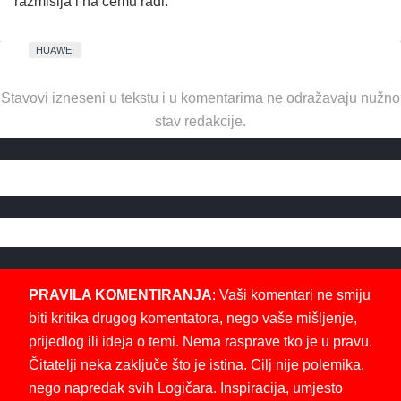
razmišlja i na čemu radi.
HUAWEI
Stavovi izneseni u tekstu i u komentarima ne odražavaju nužno
stav redakcije.
PRAVILA KOMENTIRANJA
: Vaši komentari ne smiju
biti kritika drugog komentatora, nego vaše mišljenje,
prijedlog ili ideja o temi. Nema rasprave tko je u pravu.
Čitatelji neka zaključe što je istina. Cilj nije polemika,
nego napredak svih Logičara. Inspiracija, umjesto