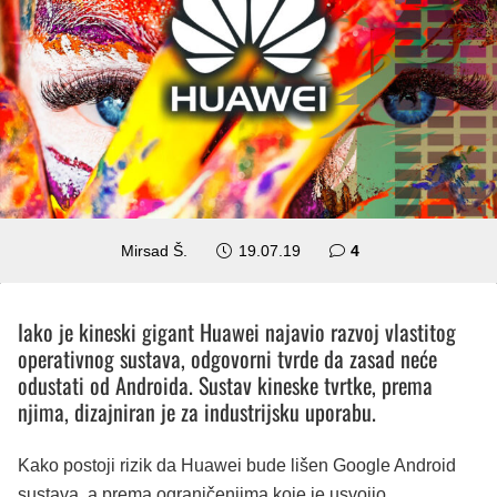
komentara
Mirsad Š.
19.07.19
4
Iako je kineski gigant Huawei najavio razvoj vlastitog
operativnog sustava, odgovorni tvrde da zasad neće
odustati od Androida. Sustav kineske tvrtke, prema
njima, dizajniran je za industrijsku uporabu.
Kako postoji rizik da Huawei bude lišen Google Android
sustava, a prema ograničenjima koje je usvojio