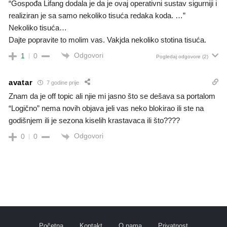
“Gospođa Lifang dodala je da je ovaj operativni sustav sigurniji i
realiziran je sa samo nekoliko tisuća redaka koda. …”
Nekoliko tisuća…
Dajte popravite to molim vas. Vakjda nekoliko stotina tisuća.
Odgovori
1
0
Pogledaj odgovore
(2)
avatar
7 godine prije
Znam da je off topic ali njie mi jasno što se dešava sa portalom
“Logično” nema novih objava jeli vas neko blokirao ili ste na
godišnjem ili je sezona kiselih krastavaca ili što????
Odgovori
0
0
Početna
Kontakt
O nama
Privatnost