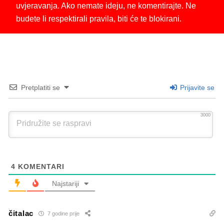
uvjeravanja. Ako nemate ideju, ne komentirajte. Ne
budete li respektirali pravila, biti će te blokirani.
Pretplatiti se
Prijavite se
3000
4
KOMENTARI
Najstariji
čitalac
7 godine prije