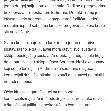
jedna drugoj šalju poruke i signale. Radi se o pregovorima
bez obveza ili obostranom testiranju. Donald Trump je
iskusan i vrlo nepredvidljiv pregovarač (odličan blefer),
međutim ispred sebe ima kineske pregovarače koje krase
slične vještine.
Svima koji poznaju kako funkcionira jedan operativni
sustav, jasno je da Huawei mora razviti svoj sustav u
sklopu postojećeg sustava Androida tj. onoga dijela koji je
dostupan svima u sklopu Open Sourcea. Novi eko sustav
koji se ne temelji na Androidu za sada nije moguće
komercijalizirati, što nikako ne znači da Huawei ne misli i
ne radi na tome.
Očito kineski gigant želi ući na mala vrata
komercijalizirajući “mini” industrijski sustav, te tako osvojiti
tržite i čekati priliku za nešto veće, o čemu sigurno