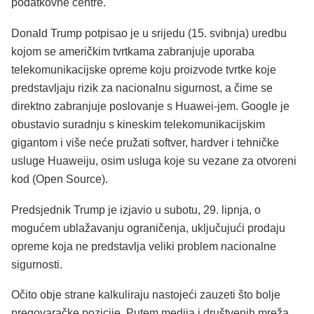
podatkovne centre.
Donald Trump potpisao je u srijedu (15. svibnja) uredbu
kojom se američkim tvrtkama zabranjuje uporaba
telekomunikacijske opreme koju proizvode tvrtke koje
predstavljaju rizik za nacionalnu sigurnost, a čime se
direktno zabranjuje poslovanje s Huawei-jem. Google je
obustavio suradnju s kineskim telekomunikacijskim
gigantom i više neće pružati softver, hardver i tehničke
usluge Huaweiju, osim usluga koje su vezane za otvoreni
kod (Open Source).
Predsjednik Trump je izjavio u subotu, 29. lipnja, o
mogućem ublažavanju ograničenja, uključujući prodaju
opreme koja ne predstavlja veliki problem nacionalne
sigurnosti.
Očito obje strane kalkuliraju nastojeći zauzeti što bolje
pregovaračke pozicije. Putem medija i društvenih mreža