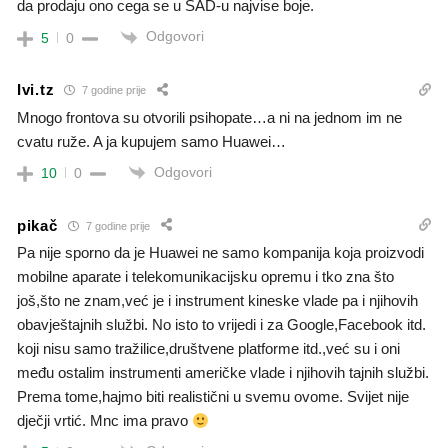
da prodaju ono cega se u SAD-u najvise boje.
Odgovori
5
0
Ivi.tz
7 godine prije
Mnogo frontova su otvorili psihopate…a ni na jednom im ne
cvatu ruže. A ja kupujem samo Huawei…
Odgovori
10
0
pikač
7 godine prije
Pa nije sporno da je Huawei ne samo kompanija koja proizvodi
mobilne aparate i telekomunikacijsku opremu i tko zna što
još,što ne znam,već je i instrument kineske vlade pa i njihovih
obavještajnih službi. No isto to vrijedi i za Google,Facebook itd.
koji nisu samo tražilice,društvene platforme itd.,već su i oni
među ostalim instrumenti američke vlade i njihovih tajnih službi.
Prema tome,hajmo biti realistični u svemu ovome. Svijet nije
dječji vrtić. Mnc ima pravo