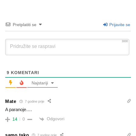
Pretplatiti se
Prijavite se
3000
9
KOMENTARI
Najstariji
Mate
7 godine prije
A paranoje….
Odgovori
14
0
samo tako
7 godine prije