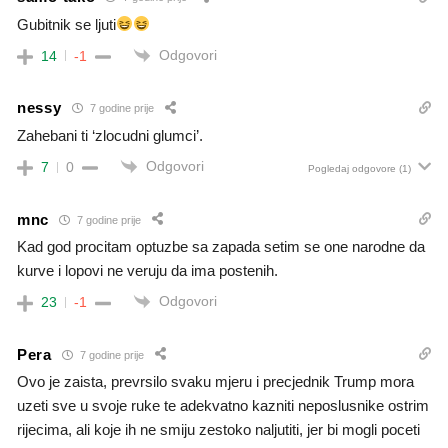
Gubitnik se ljuti
Odgovori
14
-1
nessy
7 godine prije
Zahebani ti ‘zlocudni glumci’.
Odgovori
7
0
Pogledaj odgovore
(1)
mnc
7 godine prije
Kad god procitam optuzbe sa zapada setim se one narodne da
kurve i lopovi ne veruju da ima postenih.
Odgovori
23
-1
Pera
7 godine prije
Ovo je zaista, prevrsilo svaku mjeru i precjednik Trump mora
uzeti sve u svoje ruke te adekvatno kazniti neposlusnike ostrim
rijecima, ali koje ih ne smiju zestoko naljutiti, jer bi mogli poceti