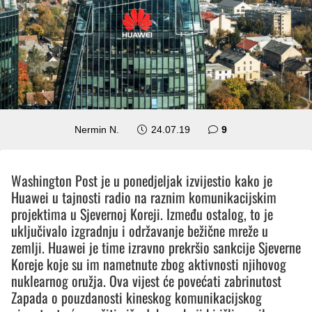
komentara
Nermin N.
24.07.19
9
Washington Post je u ponedjeljak izvijestio kako je
Huawei u tajnosti radio na raznim komunikacijskim
projektima u Sjevernoj Koreji. Između ostalog, to je
uključivalo izgradnju i održavanje bežične mreže u
zemlji. Huawei je time izravno prekršio sankcije Sjeverne
Koreje koje su im nametnute zbog aktivnosti njihovog
nuklearnog oružja. Ova vijest će povećati zabrinutost
Zapada o pouzdanosti kineskog komunikacijskog