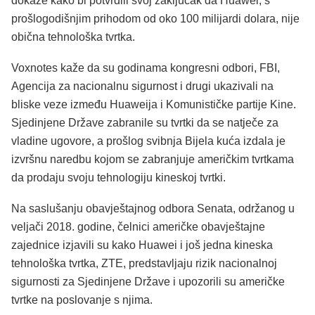
dokaze kako bi potvrdili svoj zaključak da Huawei, s
prošlogodišnjim prihodom od oko 100 milijardi dolara, nije
obična tehnološka tvrtka.
Voxnotes kaže da su godinama kongresni odbori, FBI,
Agencija za nacionalnu sigurnost i drugi ukazivali na
bliske veze između Huaweija i Komunističke partije Kine.
Sjedinjene Države zabranile su tvrtki da se natječe za
vladine ugovore, a prošlog svibnja Bijela kuća izdala je
izvršnu naredbu kojom se zabranjuje američkim tvrtkama
da prodaju svoju tehnologiju kineskoj tvrtki.
Na saslušanju obavještajnog odbora Senata, održanog u
veljači 2018. godine, čelnici američke obavještajne
zajednice izjavili su kako Huawei i još jedna kineska
tehnološka tvrtka, ZTE, predstavljaju rizik nacionalnoj
sigurnosti za Sjedinjene Države i upozorili su američke
tvrtke na poslovanje s njima.