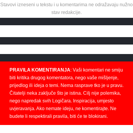
Stavovi izneseni u tekstu i u komentarima ne odražavaju nužno
stav redakcije.
PRAVILA KOMENTIRANJA
: Vaši komentari ne smiju
biti kritika drugog komentatora, nego vaše mišljenje,
prijedlog ili ideja o temi. Nema rasprave tko je u pravu.
Čitatelji neka zaključe što je istina. Cilj nije polemika,
nego napredak svih Logičara. Inspiracija, umjesto
uvjeravanja. Ako nemate ideju, ne komentirajte. Ne
budete li respektirali pravila, biti će te blokirani.