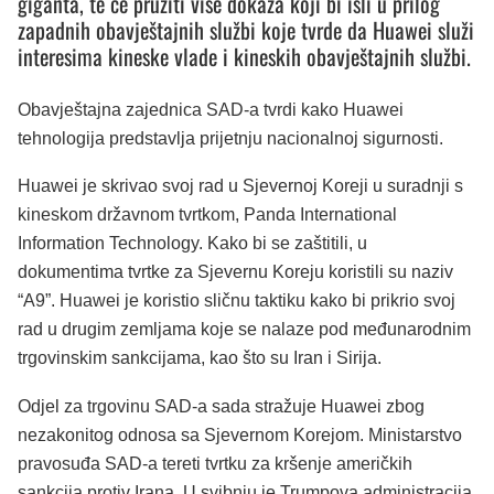
giganta, te će pružiti više dokaza koji bi išli u prilog
zapadnih obavještajnih službi koje tvrde da Huawei služi
interesima kineske vlade i kineskih obavještajnih službi.
Obavještajna zajednica SAD-a tvrdi kako Huawei
tehnologija predstavlja prijetnju nacionalnoj sigurnosti.
Huawei je skrivao svoj rad u Sjevernoj Koreji u suradnji s
kineskom državnom tvrtkom, Panda International
Information Technology. Kako bi se zaštitili, u
dokumentima tvrtke za Sjevernu Koreju koristili su naziv
“A9”. Huawei je koristio sličnu taktiku kako bi prikrio svoj
rad u drugim zemljama koje se nalaze pod međunarodnim
trgovinskim sankcijama, kao što su Iran i Sirija.
Odjel za trgovinu SAD-a sada stražuje Huawei zbog
nezakonitog odnosa sa Sjevernom Korejom. Ministarstvo
pravosuđa SAD-a tereti tvrtku za kršenje američkih
sankcija protiv Irana. U svibnju je Trumpova administracija