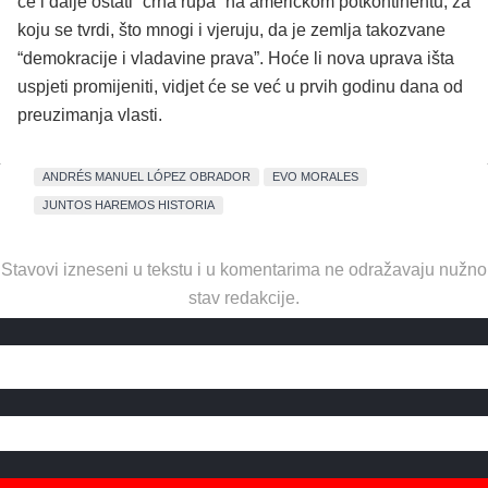
će i dalje ostati “crna rupa” na američkom potkontinentu, za
koju se tvrdi, što mnogi i vjeruju, da je zemlja takozvane
“demokracije i vladavine prava”. Hoće li nova uprava išta
uspjeti promijeniti, vidjet će se već u prvih godinu dana od
preuzimanja vlasti.
ANDRÉS MANUEL LÓPEZ OBRADOR
EVO MORALES
JUNTOS HAREMOS HISTORIA
Stavovi izneseni u tekstu i u komentarima ne odražavaju nužno
stav redakcije.