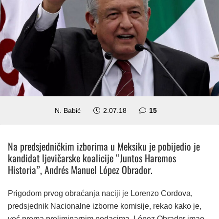
komentara
N. Babić
2.07.18
15
Na predsjedničkim izborima u Meksiku je pobijedio je
kandidat ljevičarske koalicije “Juntos Haremos
Historia”, Andrés Manuel López Obrador.
Prigodom prvog obraćanja naciji je Lorenzo Cordova,
predsjednik Nacionalne izborne komisije, rekao kako je,
već prema preliminarnim podacima, López Obrador imao