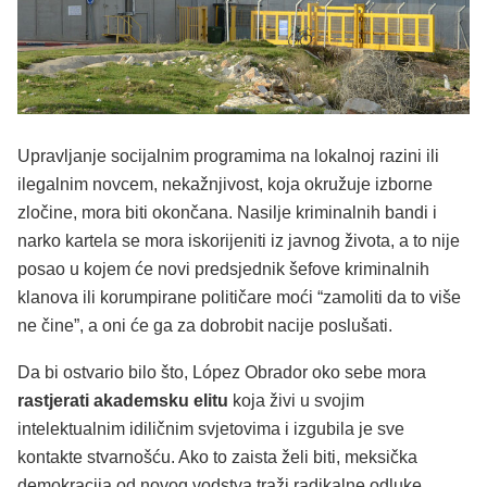
Upravljanje socijalnim programima na lokalnoj razini ili
ilegalnim novcem, nekažnjivost, koja okružuje izborne
zločine, mora biti okončana. Nasilje kriminalnih bandi i
narko kartela se mora iskorijeniti iz javnog života, a to nije
posao u kojem će novi predsjednik šefove kriminalnih
klanova ili korumpirane političare moći “zamoliti da to više
ne čine”, a oni će ga za dobrobit nacije poslušati.
Da bi ostvario bilo što, López Obrador oko sebe mora
rastjerati akademsku elitu
koja živi u svojim
intelektualnim idiličnim svjetovima i izgubila je sve
kontakte stvarnošću. Ako to zaista želi biti, meksička
demokracija od novog vodstva traži radikalne odluke.