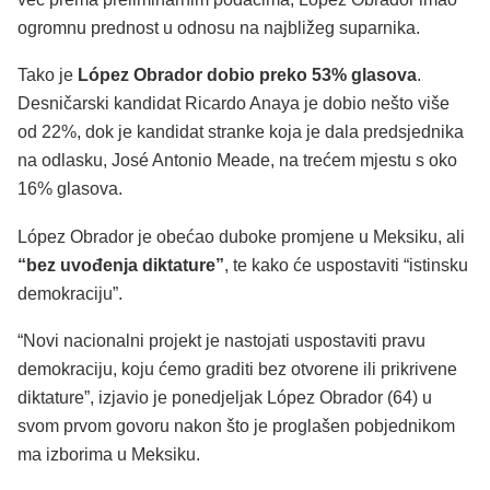
ogromnu prednost u odnosu na najbližeg suparnika.
Tako je
López Obrador dobio preko 53% glasova
.
Desničarski kandidat Ricardo Anaya je dobio nešto više
od 22%, dok je kandidat stranke koja je dala predsjednika
na odlasku, José Antonio Meade, na trećem mjestu s oko
16% glasova.
López Obrador je obećao duboke promjene u Meksiku, ali
“bez uvođenja diktature”
, te kako će uspostaviti “istinsku
demokraciju”.
“Novi nacionalni projekt je nastojati uspostaviti pravu
demokraciju, koju ćemo graditi bez otvorene ili prikrivene
diktature”, izjavio je ponedjeljak López Obrador (64) u
svom prvom govoru nakon što je proglašen pobjednikom
ma izborima u Meksiku.