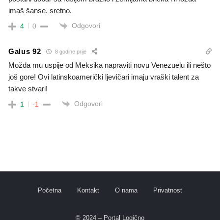
imaš šanse. sretno.
Odgovori
4
0
Galus 92
8 godine prije
Možda mu uspije od Meksika napraviti novu Venezuelu ili nešto
još gore! Ovi latinskoamerički ljevičari imaju vraški talent za
takve stvari!
Odgovori
1
-1
Početna
Kontakt
O nama
Privatnost
© 2024 – Portal Logično