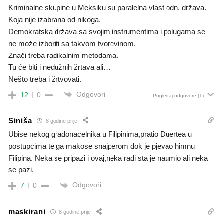
Kriminalne skupine u Meksiku su paralelna vlast odn. država.
Koja nije izabrana od nikoga.
Demokratska država sa svojim instrumentima i polugama se
ne može izboriti sa takvom tvorevinom.
Znači treba radikalnim metodama.
Tu će biti i nedužnih žrtava ali…
Nešto treba i žrtvovati.
Odgovori
12
0
Pogledaj odgovore
(1)
Siniša
8 godine prije
Ubise nekog gradonacelnika u Filipinima,pratio Duertea u
postupcima te ga makose snajperom dok je pjevao himnu
Filipina. Neka se pripazi i ovaj,neka radi sta je naumio ali neka
se pazi.
Odgovori
7
0
maskirani
8 godine prije