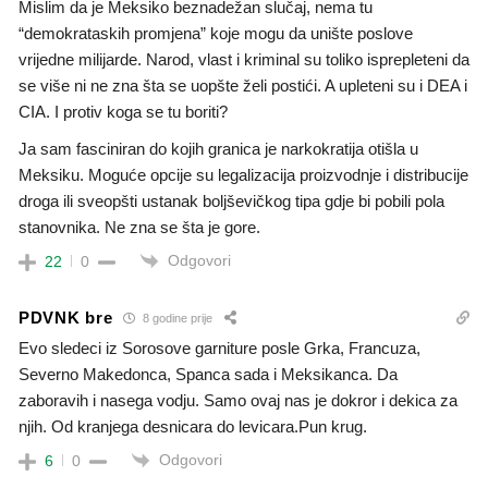
Mislim da je Meksiko beznadežan slučaj, nema tu
“demokrataskih promjena” koje mogu da unište poslove
vrijedne milijarde. Narod, vlast i kriminal su toliko isprepleteni da
se više ni ne zna šta se uopšte želi postići. A upleteni su i DEA i
CIA. I protiv koga se tu boriti?
Ja sam fasciniran do kojih granica je narkokratija otišla u
Meksiku. Moguće opcije su legalizacija proizvodnje i distribucije
droga ili sveopšti ustanak boljševičkog tipa gdje bi pobili pola
stanovnika. Ne zna se šta je gore.
Odgovori
22
0
PDVNK bre
8 godine prije
Evo sledeci iz Sorosove garniture posle Grka, Francuza,
Severno Makedonca, Spanca sada i Meksikanca. Da
zaboravih i nasega vodju. Samo ovaj nas je dokror i dekica za
njih. Od kranjega desnicara do levicara.Pun krug.
Odgovori
6
0