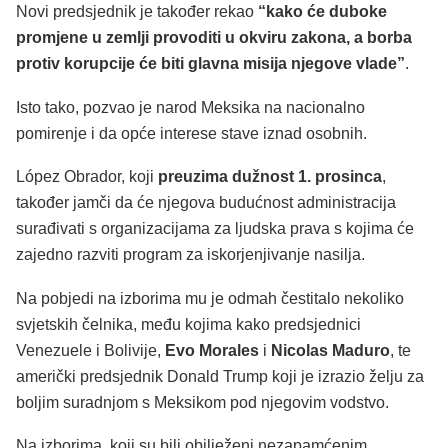
Novi predsjednik je također rekao
“kako će duboke
promjene u zemlji provoditi u okviru zakona, a borba
protiv korupcije će biti glavna misija njegove vlade”
.
Isto tako, pozvao je narod Meksika na nacionalno
pomirenje i da opće interese stave iznad osobnih.
López Obrador, koji
preuzima dužnost 1. prosinca
,
također jamči da će njegova budućnost administracija
surađivati s organizacijama za ljudska prava s kojima će
zajedno razviti program za iskorjenjivanje nasilja.
Na pobjedi na izborima mu je odmah čestitalo nekoliko
svjetskih čelnika, među kojima kako predsjednici
Venezuele i Bolivije,
Evo Morales
i
Nicolas Maduro
, te
američki predsjednik Donald Trump koji je izrazio želju za
boljim suradnjom s Meksikom pod njegovim vodstvo.
Na izborima, koji su bili obilježeni nezapamćenim