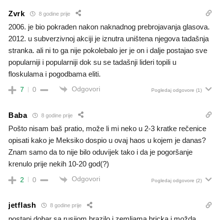
Zvrk
8 godine prije
2006. je bio pokraden nakon naknadnog prebrojavanja glasova.
2012. u subverzivnoj akciji je iznutra uništena njegova tadašnja
stranka. ali ni to ga nije pokolebalo jer je on i dalje postajao sve
popularniji i popularniji dok su se tadašnji lideri topili u
floskulama i pogodbama eliti.
Odgovori
7
0
Pogledaj odgovore
(1)
Baba
8 godine prije
Pošto nisam baš pratio, može li mi neko u 2-3 kratke rečenice
opisati kako je Meksiko dospio u ovaj haos u kojem je danas?
Znam samo da to nije bilo oduvijek tako i da je pogoršanje
krenulo prije nekih 10-20 god(?)
Odgovori
2
0
Pogledaj odgovore
(2)
jetflash
8 godine prije
postani dobar sa rusijom brazilo i zemljama bricka i možda