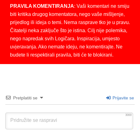
PRAVILA KOMENTIRANJA
: Vaši komentari ne smiju
biti kritika drugog komentatora, nego vaše mišljenje,
prijedlog ili ideja o temi. Nema rasprave tko je u pravu.
Čitatelji neka zaključe što je istina. Cilj nije polemika,
nego napredak svih Logičara. Inspiracija, umjesto
uvjeravanja. Ako nemate ideju, ne komentirajte. Ne
budete li respektirali pravila, biti će te blokirani.
Pretplatiti se
Prijavite se
3000