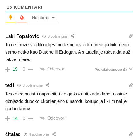
15
KOMENTARI
Najstariji
Laki Topalović
8 godine prije
To ne može srediti ni lijevi ni desni ni srednji predsjednik, nego
samo netko kao Duterte ili Erdogan. A situacija je takva da traži
takve mjere.
Odgovori
19
0
Pogledaj odgovore
(1)
tedi
8 godine prije
Tesko ce on ista napraviti,ili ce ga koknuti,kada dirne u osinje
gbnjezdo,duboko ukorijenjeno u narodu,korupcija i kriminal je
gadan korov.
Odgovori
14
0
čitalac
8 godine prije