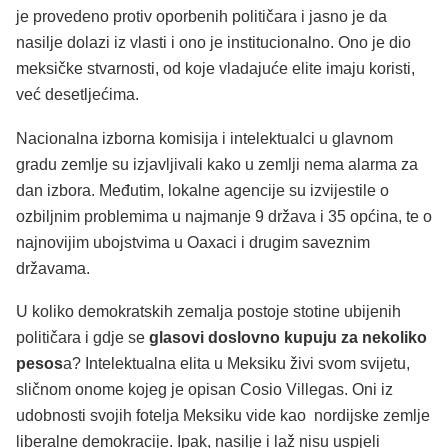
je provedeno protiv oporbenih političara i jasno je da
nasilje dolazi iz vlasti i ono je institucionalno. Ono je dio
meksičke stvarnosti, od koje vladajuće elite imaju koristi,
već desetljećima.
Nacionalna izborna komisija i intelektualci u glavnom
gradu zemlje su izjavljivali kako u zemlji nema alarma za
dan izbora. Međutim, lokalne agencije su izvijestile o
ozbiljnim problemima u najmanje 9 država i 35 općina, te o
najnovijim ubojstvima u Oaxaci i drugim saveznim
državama.
U koliko demokratskih zemalja postoje stotine ubijenih
političara i gdje se
glasovi doslovno kupuju za nekoliko
pesos
a? Intelektualna elita u Meksiku živi svom svijetu,
sličnom onome kojeg je opisan Cosio Villegas. Oni iz
udobnosti svojih fotelja Meksiku vide kao nordijske zemlje
liberalne demokracije. Ipak, nasilje i laž nisu uspjeli