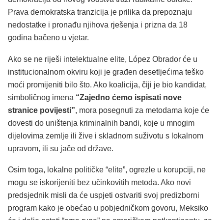
Prava demokratska tranzicija je prilika da prepoznaju
nedostatke i pronađu njihova rješenja i prizna da 18
godina bačeno u vjetar.
Ako se ne riješi intelektualne elite, López Obrador će u
institucionalnom okviru koji je građen desetljećima teško
moći promijeniti bilo što. Ako koalicija, čiji je bio kandidat,
simboličnog imena
“Zajedno ćemo ispisati nove
stranice povijesti”
, mora posegnuti za metodama koje će
dovesti do uništenja kriminalnih bandi, koje u mnogim
dijelovima zemlje ili žive i skladnom suživotu s lokalnom
upravom, ili su jače od države.
Osim toga, lokalne političke “elite”, ogrezle u korupciji, ne
mogu se iskorijeniti bez učinkovitih metoda. Ako novi
predsjednik misli da će uspjeti ostvariti svoj predizborni
program kako je obećao u pobjedničkom govoru, Meksiko