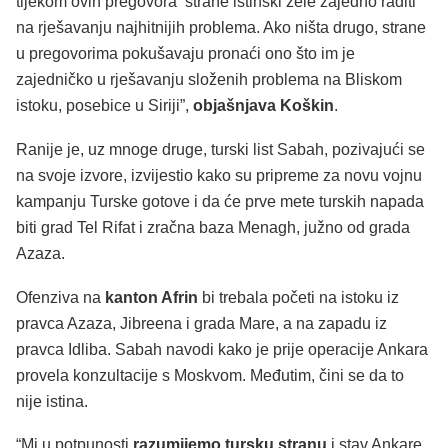
tijekom ovih pregovora strane istinski žele zajedno raditi
na rješavanju najhitnijih problema. Ako ništa drugo, strane
u pregovorima pokušavaju pronaći ono što im je
zajedničko u rješavanju složenih problema na Bliskom
istoku, posebice u Siriji”,
objašnjava Koškin
.
Ranije je, uz mnoge druge, turski list Sabah, pozivajući se
na svoje izvore, izvijestio kako su pripreme za novu vojnu
kampanju Turske gotove i da će prve mete turskih napada
biti grad Tel Rifat i zračna baza Menagh, južno od grada
Azaza.
Ofenziva na
kanton Afrin
bi trebala početi na istoku iz
pravca Azaza, Jibreena i grada Mare, a na zapadu iz
pravca Idliba. Sabah navodi kako je prije operacije Ankara
provela konzultacije s Moskvom. Međutim, čini se da to
nije istina.
“Mi u potpunosti
razumijemo tursku stranu
i stav Ankare