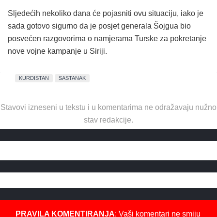
Sljedećih nekoliko dana će pojasniti ovu situaciju, iako je
sada gotovo sigurno da je posjet generala Šojgua bio
posvećen razgovorima o namjerama Turske za pokretanje
nove vojne kampanje u Siriji.
KURDISTAN
SASTANAK
Stavovi izneseni u tekstu i u komentarima ne odražavaju nužno
stav redakcije.
PRAVILA KOMENTIRANJA
: Vaši komentari ne smiju