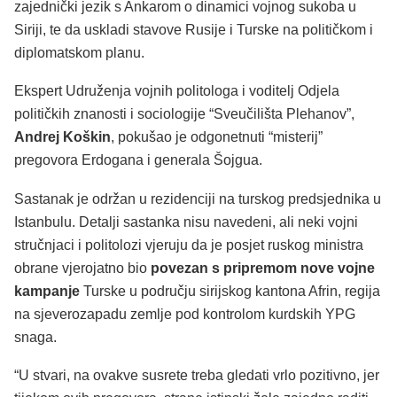
zajednički jezik s Ankarom o dinamici vojnog sukoba u
Siriji, te da uskladi stavove Rusije i Turske na političkom i
diplomatskom planu.
Ekspert Udruženja vojnih politologa i voditelj Odjela
političkih znanosti i sociologije “Sveučilišta Plehanov”,
Andrej Koškin
, pokušao je odgonetnuti “misterij”
pregovora Erdogana i generala Šojgua.
Sastanak je održan u rezidenciji na turskog predsjednika u
Istanbulu. Detalji sastanka nisu navedeni, ali neki vojni
stručnjaci i politolozi vjeruju da je posjet ruskog ministra
obrane vjerojatno bio
povezan s pripremom nove vojne
kampanje
Turske u području sirijskog kantona Afrin, regija
na sjeverozapadu zemlje pod kontrolom kurdskih YPG
snaga.
“U stvari, na ovakve susrete treba gledati vrlo pozitivno, jer