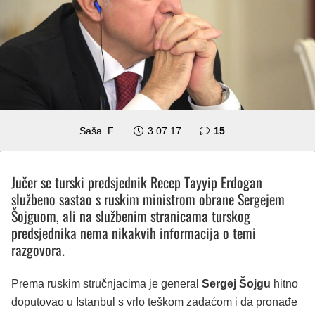
komentara
Saša. F.
3.07.17
15
Jučer se turski predsjednik Recep Tayyip Erdogan
službeno sastao s ruskim ministrom obrane Sergejem
Šojguom, ali na službenim stranicama turskog
predsjednika nema nikakvih informacija o temi
razgovora.
Prema ruskim stručnjacima je general
Sergej Šojgu
hitno
doputovao u Istanbul s vrlo teškom zadaćom i da pronađe