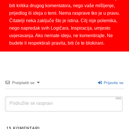
biti kritika drugog komentatora, nego vaše mišljenje,
prijedlog ili ideja o temi. Nema rasprave tko je u pravu.
Čitatelji neka zaključe što je istina. Cilj nije polemika,
nego napredak svih Logičara. Inspiracija, umjesto
uvjeravanja. Ako nemate ideju, ne komentirajte. Ne
budete li respektirali pravila, biti će te blokirani.
Pretplatiti se
Prijavite se
3000
15
KOMENTARI