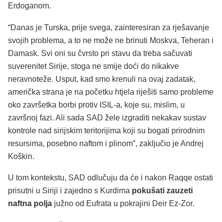
Erdoganom.
“Danas je Turska, prije svega, zainteresiran za rješavanje
svojih problema, a to ne može ne brinuti Moskva, Teheran i
Damask. Svi oni su čvrsto pri stavu da treba sačuvati
suverenitet Sirije, stoga ne smije doći do nikakve
neravnoteže. Usput, kad smo krenuli na ovaj zadatak,
američka strana je na početku htjela riješiti samo probleme
oko završetka borbi protiv ISIL-a, koje su, mislim, u
završnoj fazi. Ali sada SAD žele izgraditi nekakav sustav
kontrole nad sirijskim teritorijima koji su bogati prirodnim
resursima, posebno naftom i plinom”, zaključio je Andrej
Koškin.
U tom kontekstu, SAD odlučuju da će i nakon Raqqe ostati
prisutni u Siriji i zajedno s Kurdima
pokušati zauzeti
naftna polja
južno od Eufrata u pokrajini Deir Ez-Zor.