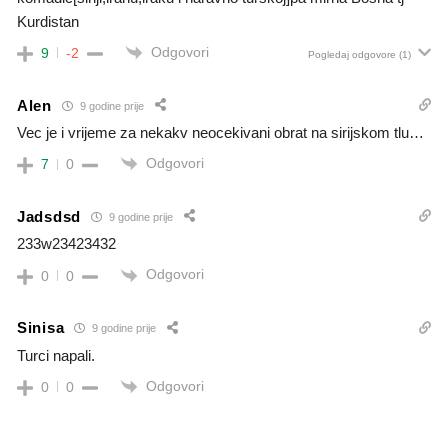
Kurdistan
Odgovori
9
-2
Pogledaj odgovore
(1)
Alen
9 godine prije
Vec je i vrijeme za nekakv neocekivani obrat na sirijskom tlu…
Odgovori
7
0
Jadsdsd
9 godine prije
233w23423432
Odgovori
0
0
Sinisa
9 godine prije
Turci napali.
Odgovori
0
0