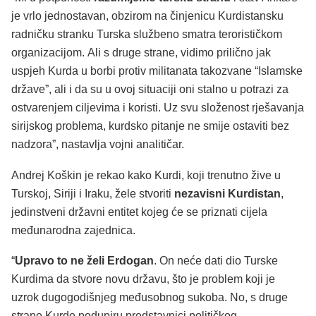
je vrlo jednostavan, obzirom na činjenicu Kurdistansku
radničku stranku Turska službeno smatra terorističkom
organizacijom. Ali s druge strane, vidimo prilično jak
uspjeh Kurda u borbi protiv militanata takozvane “Islamske
države”, ali i da su u ovoj situaciji oni stalno u potrazi za
ostvarenjem ciljevima i koristi. Uz svu složenost rješavanja
sirijskog problema, kurdsko pitanje ne smije ostaviti bez
nadzora”, nastavlja vojni analitičar.
Andrej Koškin je rekao kako Kurdi, koji trenutno žive u
Turskoj, Siriji i Iraku, žele stvoriti
nezavisni Kurdistan
,
jedinstveni državni entitet kojeg će se priznati cijela
međunarodna zajednica.
“
Upravo to ne želi Erdogan
. On neće dati dio Turske
Kurdima da stvore novu državu, što je problem koji je
uzrok dugogodišnjeg međusobnog sukoba. No, s druge
strane Kurde podupiru predstavnici političkog