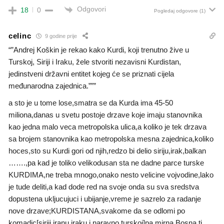
Odgovori
18
0
Pogledaj odgovore
(1)
celinc
9 godine prije
“”Andrej Koškin je rekao kako Kurdi, koji trenutno žive u
Turskoj, Siriji i Iraku, žele stvoriti nezavisni Kurdistan,
jedinstveni državni entitet kojeg će se priznati cijela
međunarodna zajednica.”””
a sto je u tome lose,smatra se da Kurda ima 45-50
miliona,danas u svetu postoje drzave koje imaju stanovnika
kao jedna malo veca metropolska ulica,a koliko je tek drzava
sa brojem stanovnika kao metropolska mesna zajednica,koliko
hoces,sto su Kurdi gori od njih,redzo bi delio siriju,irak,balkan
…….,pa kad je toliko velikodusan sta ne dadne parce turske
KURDIMA,ne treba mnogo,onako nesto velicine vojvodine,lako
je tude deliti,a kad dode red na svoje onda su sva sredstva
dopustena ukljucujuci i ubijanje,vreme je sazrelo za radanje
nove drzave;KURDISTANA,svakome da se odlomi po
komadic[siriji,iranu,iraku i naravno turskoj]pa mirna Bosna tj