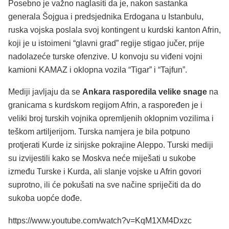
Posebno je važno naglasiti da je, nakon sastanka
generala Šojgua i predsjednika Erdogana u Istanbulu,
ruska vojska poslala svoj kontingent u kurdski kanton Afrin,
koji je u istoimeni “glavni grad” regije stigao jučer, prije
nadolazeće turske ofenzive. U konvoju su viđeni vojni
kamioni KAMAZ i oklopna vozila “Tigar” i “Tajfun”.
Mediji javljaju da se
Ankara rasporedila velike snage
na
granicama s kurdskom regijom Afrin, a raspoređen je i
veliki broj turskih vojnika opremljenih oklopnim vozilima i
teškom artiljerijom. Turska namjera je bila potpuno
protjerati Kurde iz sirijske pokrajine Aleppo. Turski mediji
su izvijestili kako se Moskva neće miješati u sukobe
između Turske i Kurda, ali slanje vojske u Afrin govori
suprotno, ili će pokušati na sve načine spriječiti da do
sukoba uopće dođe.
https://www.youtube.com/watch?v=KqM1XM4Dxzc