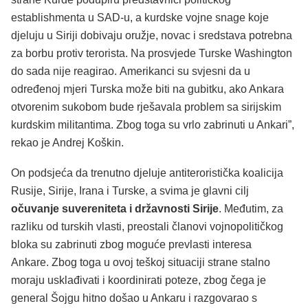
establishmenta u SAD-u, a kurdske vojne snage koje
djeluju u Siriji dobivaju oružje, novac i sredstava potrebna
za borbu protiv terorista. Na prosvjede Turske Washington
do sada nije reagirao. Amerikanci su svjesni da u
određenoj mjeri Turska može biti na gubitku, ako Ankara
otvorenim sukobom bude rješavala problem sa sirijskim
kurdskim militantima. Zbog toga su vrlo zabrinuti u Ankari”,
rekao je Andrej Koškin.
On podsjeća da trenutno djeluje antiteroristička koalicija
Rusije, Sirije, Irana i Turske, a svima je glavni cilj
očuvanje suvereniteta i državnosti Sirije
. Međutim, za
razliku od turskih vlasti, preostali članovi vojnopolitičkog
bloka su zabrinuti zbog moguće prevlasti interesa
Ankare. Zbog toga u ovoj teškoj situaciji strane stalno
moraju usklađivati i koordinirati poteze, zbog čega je
general Šojgu hitno došao u Ankaru i razgovarao s