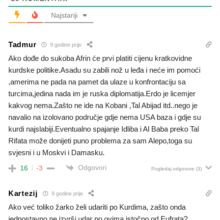
Najstariji
Tadmur
9 godine prije
Ako dođe do sukoba Afrin će prvi platiti cijenu kratkovidne
kurdske politike.Asadu su zabili nož u leđa i neće im pomoći
,amerima ne pada na pamet da ulaze u konfrontaciju sa
turcima,jedina nada im je ruska diplomatija.Erdo je licemjer
kakvog nema.Zašto ne ide na Kobani ,Tal Abijad itd..nego je
navalio na izolovano područje gdje nema USA baza i gdje su
kurdi najslabiji.Eventualno spajanje Idliba i Al Baba preko Tal
Rifata može donijeti puno problema za sam Alepo,toga su
svjesni i u Moskvi i Damasku.
Odgovori
16
-3
Pogledaj odgovore
(3)
Kartezij
9 godine prije
Ako već toliko žarko želi udariti po Kurdima, zašto onda
jednostavno ne izvrši udar po ovima istočno od Eufrata?