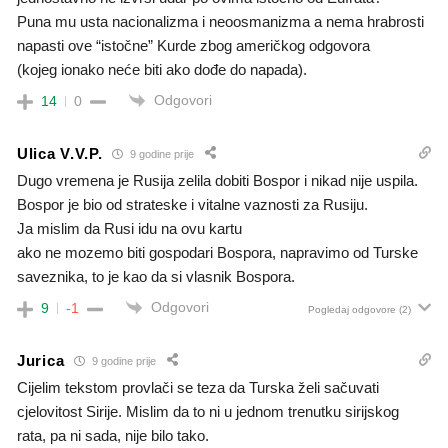
Puna mu usta nacionalizma i neoosmanizma a nema hrabrosti
napasti ove “istočne” Kurde zbog američkog odgovora
(kojeg ionako neće biti ako dođe do napada).
Odgovori
14
0
Ulica V.V.P.
9 godine prije
Dugo vremena je Rusija zelila dobiti Bospor i nikad nije uspila.
Bospor je bio od strateske i vitalne vaznosti za Rusiju.
Ja mislim da Rusi idu na ovu kartu
ako ne mozemo biti gospodari Bospora, napravimo od Turske
saveznika, to je kao da si vlasnik Bospora.
Odgovori
9
-1
Pogledaj odgovore
(2)
Jurica
9 godine prije
Cijelim tekstom provlači se teza da Turska želi sačuvati
cjelovitost Sirije. Mislim da to ni u jednom trenutku sirijskog
rata, pa ni sada, nije bilo tako.