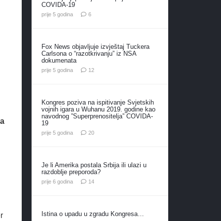
COVIDA-19
komentara
prije 5 godina
6
Fox News objavljuje izvještaj Tuckera
Carlsona o “razotkrivanju” iz NSA
dokumenata
komentara
prije 5 godina
12
Kongres poziva na ispitivanje Svjetskih
vojnih igara u Wuhanu 2019. godine kao
navodnog ”Superprenositelja” COVIDA-
za
19
komentara
prije 5 godina
20
Je li Amerika postala Srbija ili ulazi u
razdoblje preporoda?
komentara
prije 6 godina
14
Istina o upadu u zgradu Kongresa…
r