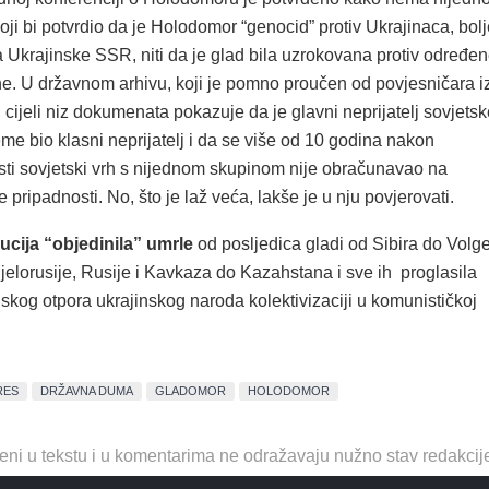
i bi potvrdio da je Holodomor “genocid” protiv Ukrajinaca, bolj
 Ukrajinske SSR, niti da je glad bila uzrokovana protiv određe
ne. U državnom arhivu, koji je pomno proučen od povjesničara i
a, cijeli niz dokumenata pokazuje da je glavni neprijatelj sovjets
ijeme bio klasni neprijatelj i da se više od 10 godina nakon
sti sovjetski vrh s nijednom skupinom nije obračunavao na
e pripadnosti. No, što je laž veća, lakše je u nju povjerovati.
ucija “objedinila” umrle
od posljedica gladi od Sibira do Volge
jelorusije, Rusije i Kavkaza do Kazahstana i sve ih proglasila
skog otpora ukrajinskog naroda kolektivizaciji u komunističkoj
RES
DRŽAVNA DUMA
GLADOMOR
HOLODOMOR
eni u tekstu i u komentarima ne odražavaju nužno stav redakcij