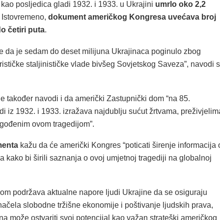
e kao posljedica gladi 1932. i 1933. u Ukrajini
umrlo oko 2,2
. Istovremeno,
dokument američkog Kongresa uvećava broj
do četiri puta
.
se da je sedam do deset milijuna Ukrajinaca poginulo zbog
arističke staljinističke vlade bivšeg Sovjetskog Saveza”, navodi 
je također navodi i da američki Zastupnički dom “na 85.
di iz 1932. i 1933. izražava najdublju sućut žrtvama, preživjelim
pogođenim ovom tragedijom”.
menta
kažu da će američki Kongres “poticati širenje informacija 
 kako bi širili saznanja o ovoj umjetnoj tragediji na globalnoj
dom podržava aktualne napore ljudi Ukrajine da se osiguraju
ačela slobodne tržišne ekonomije i poštivanje ljudskih prava,
na može ostvariti svoj potencijal kao važan strateški američkog