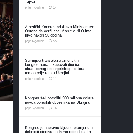
Tajvan
komentara
prije 4 godine
14
Američki Kongres prisiljava Ministarstvo
Obrane da održi saslušanje o NLO-ima –
prvo nakon 50 godina
komentara
prije 4 godine
55
Sumnjive transakcije američkih
kongresmena – kupovali dionice
obrambenog i energetskog sektora
taman prije rata u Ukrajini
komentara
prije 4 godine
11
Kongres želi potrošiti 500 miliona dolara
novca poreskih obveznika na Ukrajinu
komentara
prije 5 godina
16
Kongres je napravio ključnu promjenu u
definiciji cjepiva tjednima prije dolaska