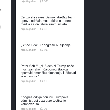
komentara
prije 6 godina
305
n.
Cenzorski savez Demokrata-Big Tech
upravo održala masterklas o kontroli
medija za diktatore širom svijeta
i
komentar
prije 6 godina
31
„Bit će ludo“ u Kongresu 6. siječnja
komentara
prije 6 godina
102
Peter Schiff: „Ni Biden ni Trump neće
moći zamahom čarobnog štapića
oporaviti američku ekonomiju i iščupati
je iz ponora.“
komentara
prije 6 godina
11
Kongres odbija ponudu Trumpove
administracije za brzo testiranje
koronavirusa
komentara
prije 6 godina
20