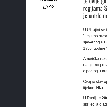
te dvije g
regijama S
komentara
92
je umrlo ne
U Ukrajini se
“umjetno stvor
sjevernog Kav
1933. godine”
Američka rezo
namjerno prov
otpor tog “ukr
Ovaj je stav o
tijekom Hladn
U Rusiji je
20
spriječila glad