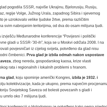
glad pogodila SSSR, najviše Ukrajinu, Bjelorusiju, Rusiju,
az, regije Volge, Južnog Urala, zapadnog Sibira i sjevernog
o je uzrokovalo velike ljudske žrtve, prema različitim
a svim nabrojanim teritorijima, od dva do osam milijuna ljudi.
 izvješću Međunarodne konferencije “Povijesni i politički
ne gladi u SSSR-’30-ih”, koja se u Moskvi održala 2008. I na
lovali povjesničari iz cijelog svijeta, potvrđeno da glad nisu
rodni čimbenici.
Prva glad je izbila odmah nakon uspostave
Saveza
, zbog nereda, gospodarskog kaosa, krize vlasti
og rata i regionalnih i lokalnih problemi s hranom.
na glad
, koju spominje američki Kongres,
izbila je 1932. i
lju kolektivizacije, kada je ukupno, prema najvećim procjenam
itoriju Sovjetskog Saveza od bolesti povezanih s gladi i
 umrlo oko 7 milijuna ljudi.
oj konferenciji o Holodomoru je potvrđeno kako nema nijedn