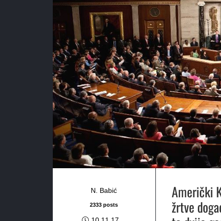
Američki K
N. Babić
žrtve događ
2333 posts
10.11.17