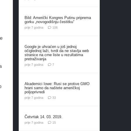
Bild: Američki Kongres Putinu priprema
gorku „novogodišnju čestitku“
komentara
prije 7 godina
106
se
Google je uhvaćen u još jednoj
očiglednoj laži, tvrdi da ne stavlja web
stranice na crne liste u rezultatima
pretraživanja
komentara
prije 7 godina
7
a
Akademici Iowe: Rusi se protive GMO
o
hrani samo da naštete američkoj
poljoprivredi
komentara
prije 7 godina
33
Četvrtak 14. 03. 2019.
komentara
prije 7 godina
15