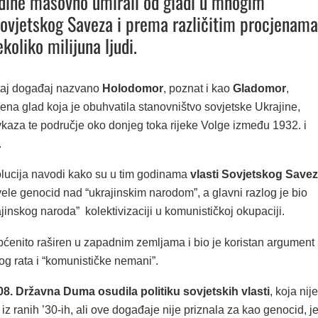
odine masovno umirali od gladi u mnogim
ovjetskog Saveza i prema različitim procjenama
koliko milijuna ljudi.
 taj događaj nazvano
Holodomor
, poznat i kao
Gladomor
,
ena glad koja je obuhvatila stanovništvo sovjetske Ukrajine,
kaza te područje oko donjeg toka rijeke Volge između 1932. i
.
lucija navodi kako su u tim godinama
vlasti Sovjetskog Save
ele genocid nad “ukrajinskim narodom”, a glavni razlog je bio
ajinskog naroda” kolektivizaciji u komunističkoj okupaciji.
pćenito raširen u zapadnim zemljama i bio je koristan argument
og rata i “komunističke nemani”.
08. Državna Duma osudila politiku sovjetskih vlasti
, koja nije
 iz ranih ’30-ih, ali ove događaje nije priznala za kao genocid, je