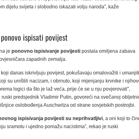
m dijelu svijeta i slobodno iskazati volju naroda”, kaže
ponovo ispisati povijest
na je
ponovno ispisivanje povijesti
postala omiljena zabava
povjesničara zapadnih zemalja.
 koji danas iskrivljuju povijest, pokušavaju omalovažiti i umanjit
oji su uništili nacizam, i obrnuto, koji mijenjanju krvnike i njiho
prema logici da što je laž veća, prije će se u nju povjerovati”,
e ruski predsjednik Vladimir Putin, govoreći na svečanoj obljetni
išnjice oslobođenja Auschwitza od strane sovjetskih postrojbi.
ovnog ispisivanja povijesti su neprihvatljivi
, a oni koji to čin
voju sramotu i ujedno pomažu nacistima”, rekao je ruski