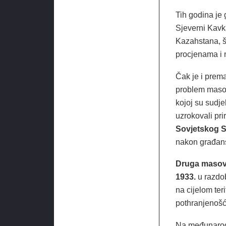
Tih godina je 
Sjeverni Kavk
Kazahstana, št
procjenama i n
Čak je i prema
problem masov
kojoj su sudje
uzrokovali pri
Sovjetskog 
nakon građansk
Druga masov
1933.
u razdob
na cijelom ter
pothranjenošću
Na međunarodn