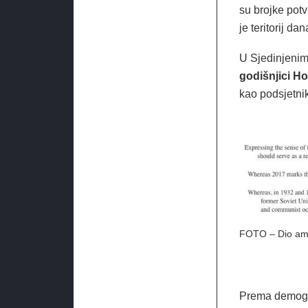
su brojke potv
je teritorij d
U Sjedinjeni
godišnjici H
kao podsjetnik
FOTO – Dio ame
Prema demogra