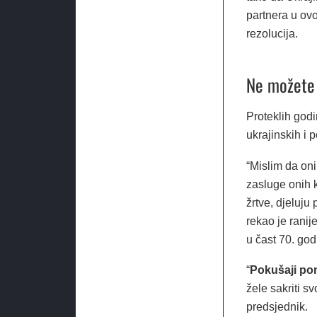
partnera u ovo
rezolucija.
Ne možete 
Proteklih godi
ukrajinskih i 
“Mislim da oni
zasluge onih k
žrtve, djeluju 
rekao je ranij
u čast 70. god
“
Pokušaji pon
žele sakriti s
predsjednik.