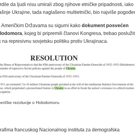
rdile da ljudi nisu umirali zbog njihove etničke pripadnosti, iako
anašnje Ukrajine, tada naglašeno multietnički, bio najviše pogođe
m Američkim Državama su sigurni kako
dokument posvećen
olodomora
, kojeg bi pripremili članovi Kongresa, trebao poslužit
 na represivnu sovjetsku politiku protiv Ukrajinaca.
ričke rezolucije o Holodomoru
fima francuskog Nacionalnog instituta za demografska