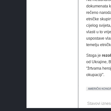
dokumenata koj
rečeno naroda
etničke skupi
cijelog svijet
vlasti u to vr
uspostave vla
temelju etničk
Stoga je
rezol
od Ukrajine, B
“žrtvama heroj
okupaciji”.
AMERIČKI KONG
Stavovi iznes