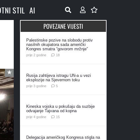
OTNI STIL
AI
POVEZANE VIJESTI
Palestinske pozive na slobodu protiv
nasilnih okupatora sada američki
Kongres smatra “govorom mržnje”
komentara
prije 2 godine
18
Rusija zahtijeva istragu UN-a u vezi
eksplozije na Sjevernom toku
komentara
prije 3 godine
5
Kineska vojska u pokušaju da suzbije
odvajanje Tajvana od kopna
komentara
prije 4 godine
15
Delegacija američkog Kongresa stigla na