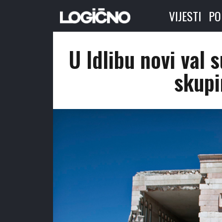
VIJESTI
PO
U Idlibu novi val 
skupi