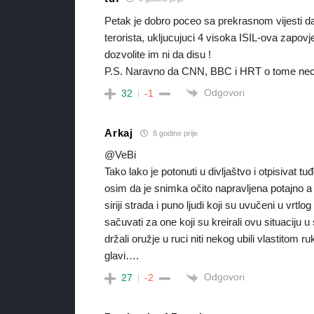
Petak je dobro poceo sa prekrasnom vijesti da
terorista, ukljucujuci 4 visoka ISIL-ova zapovje
dozvolite im ni da disu !
P.S. Naravno da CNN, BBC i HRT o tome nece izv
Odgovori
32
-1
Arkaj
8 godine prije
@VeBi
Tako lako je potonuti u divljaštvo i otpisivat t
osim da je snimka očito napravljena potajno a
siriji strada i puno ljudi koji su uvučeni u vrtl
sačuvati za one koji su kreirali ovu situaciju u s
držali oružje u ruci niti nekog ubili vlastitom 
glavi….
Odgovori
27
-2