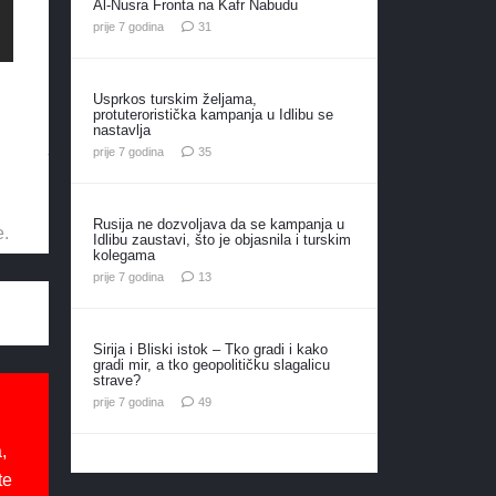
Al-Nusra Fronta na Kafr Nabudu
komentar
prije 7 godina
31
Usprkos turskim željama,
protuteroristička kampanja u Idlibu se
nastavlja
komentara
prije 7 godina
35
Rusija ne dozvoljava da se kampanja u
e.
Idlibu zaustavi, što je objasnila i turskim
kolegama
komentara
prije 7 godina
13
Sirija i Bliski istok – Tko gradi i kako
gradi mir, a tko geopolitičku slagalicu
strave?
komentara
prije 7 godina
49
,
te