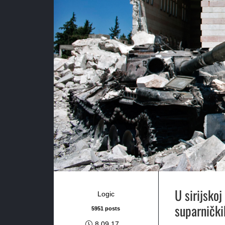
U sirijskoj
Logic
suparnički
5951 posts
8.09.17