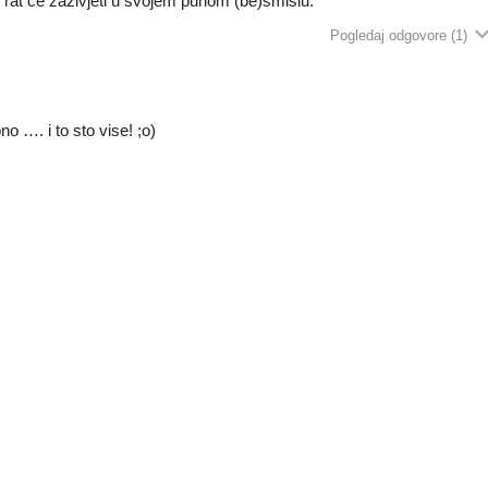
i rat ce zazivjeti u svojem punom (be)smislu.
Pogledaj odgovore
(1)
 …. i to sto vise! ;o)