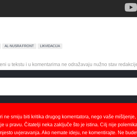
AL-NUSRA FRONT
LIKVIDACIJA
eni u tekstu i u komentarima ne odražavaju nužno stav redakcij
ri ne smiju biti kritika drugog komentatora, nego vaše mišljenje,
je u pravu. Čitatelji neka zaključe što je istina. Cilj nije polemika
mjesto uvjeravanja. Ako nemate ideju, ne komentirajte. Ne bude