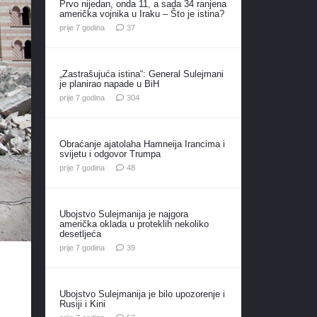
Prvo nijedan, onda 11, a sada 34 ranjena
američka vojnika u Iraku – Što je istina?
komentara
prije 7 godina
37
„Zastrašujuća istina“: General Sulejmani
je planirao napade u BiH
komentara
prije 7 godina
304
Obraćanje ajatolaha Hamneija Irancima i
svijetu i odgovor Trumpa
komentara
prije 7 godina
48
Ubojstvo Sulejmanija je najgora
američka oklada u proteklih nekoliko
desetljeća
komentara
prije 7 godina
39
Ubojstvo Sulejmanija je bilo upozorenje i
Rusiji i Kini
komentara