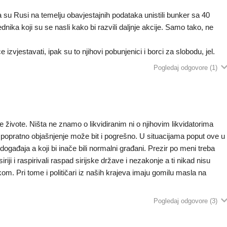
 su Rusi na temelju obavjestajnih podataka unistili bunker sa 40
dnika koji su se nasli kako bi razvili daljnje akcije. Samo tako, ne
jestavati, ipak su to njihovi pobunjenici i borci za slobodu, jel.
Pogledaj odgovore
(1)
uđe živote. Ništa ne znamo o likvidiranim ni o njihovim likvidatorima
 popratno objašnjenje može bit i pogrešno. U situacijama poput ove u
og događaja a koji bi inače bili normalni građani. Prezir po meni treba
iriji i raspirivali raspad sirijske države i nezakonje a ti nikad nisu
rukom. Pri tome i političari iz naših krajeva imaju gomilu masla na
Pogledaj odgovore
(3)