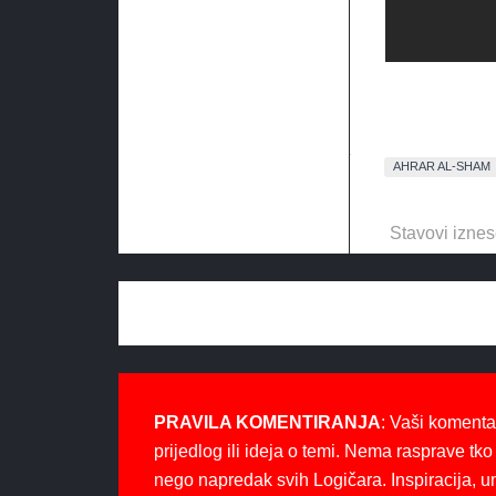
AHRAR AL-SHAM
Stavovi iznes
PRAVILA KOMENTIRANJA
: Vaši komenta
prijedlog ili ideja o temi. Nema rasprave tko 
nego napredak svih Logičara. Inspiracija, u