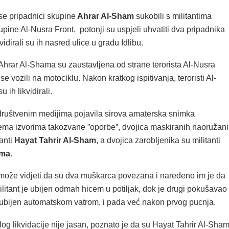
se pripadnici skupine
Ahrar Al-Sham
sukobili s militantima
kupine Al-Nusra Front, potonji su uspjeli uhvatiti dva pripadnika
idirali su ih nasred ulice u gradu Idlibu.
Ahrar Al-Shama su zaustavljena od strane terorista Al-Nusra
se vozili na motociklu. Nakon kratkog ispitivanja, teroristi Al-
 ih likvidirali.
ruštvenim medijima pojavila sirova amaterska snimka
Prema izvorima takozvane ”oporbe”, dvojica maskiranih naoružan
anti
Hayat Tahrir Al-Sham
, a dvojica zarobljenika su militanti
ama
.
može vidjeti da su dva muškarca povezana i naređeno im je da
ilitant je ubijen odmah hicem u potiljak, dok je drugi pokušavao
e ubijen automatskom vatrom, i pada već nakon prvog pucnja.
log likvidacije nije jasan, poznato je da su Hayat Tahrir Al-Sham