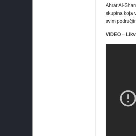
Ahrar Al-Sham
skupina koja v
svim područjim
VIDEO – Likvi