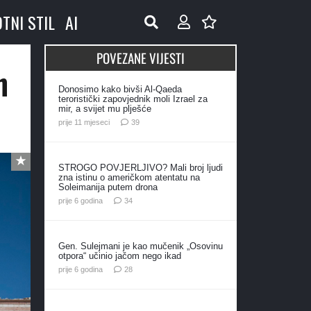
OTNI STIL
AI
POVEZANE VIJESTI
h
Donosimo kako bivši Al-Qaeda
teroristički zapovjednik moli Izrael za
mir, a svijet mu plješće
komentara
prije 11 mjeseci
39
STROGO POVJERLJIVO? Mali broj ljudi
zna istinu o američkom atentatu na
Soleimanija putem drona
komentara
prije 6 godina
34
Gen. Sulejmani je kao mučenik „Osovinu
otpora“ učinio jačom nego ikad
komentara
prije 6 godina
28