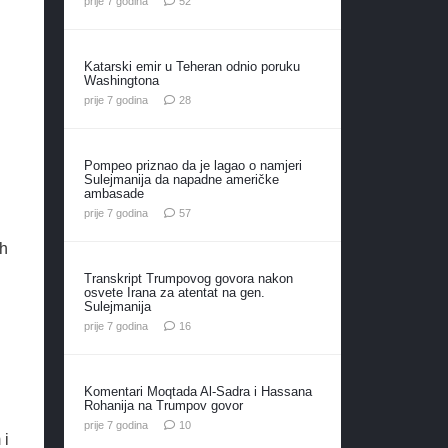
prije 7 godina
52
Katarski emir u Teheran odnio poruku
Washingtona
komentara
prije 7 godina
28
Pompeo priznao da je lagao o namjeri
Sulejmanija da napadne američke
ambasade
komentara
prije 7 godina
57
ih
Transkript Trumpovog govora nakon
osvete Irana za atentat na gen.
Sulejmanija
komentara
prije 7 godina
16
Komentari Moqtada Al-Sadra i Hassana
Rohanija na Trumpov govor
komentara
prije 7 godina
10
 i