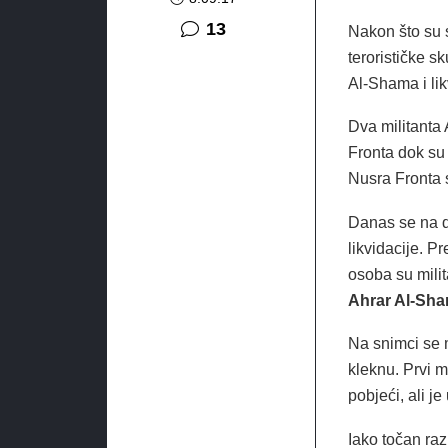
komentara
13
Nakon što su 
terorističke s
Al-Shama i likv
Dva militanta 
Fronta dok su 
Nusra Fronta su
Danas se na d
likvidacije. 
osoba su milit
Ahrar Al-Sh
Na snimci se 
kleknu. Prvi m
pobjeći, ali j
Iako točan raz