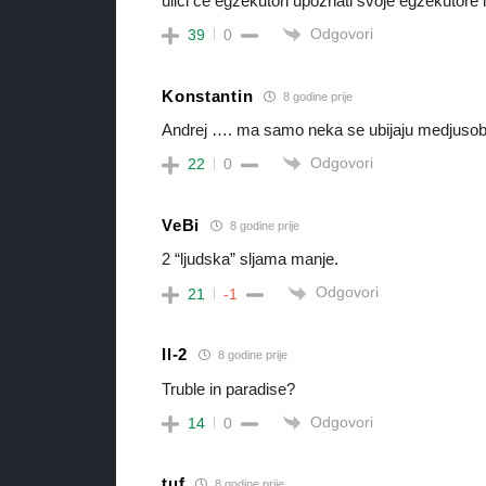
ulici ce egzekutori upoznati svoje egzekutore 
Odgovori
39
0
Konstantin
8 godine prije
Andrej …. ma samo neka se ubijaju medjusobno
Odgovori
22
0
VeBi
8 godine prije
2 “ljudska” sljama manje.
Odgovori
21
-1
Il-2
8 godine prije
Truble in paradise?
Odgovori
14
0
tuf
8 godine prije