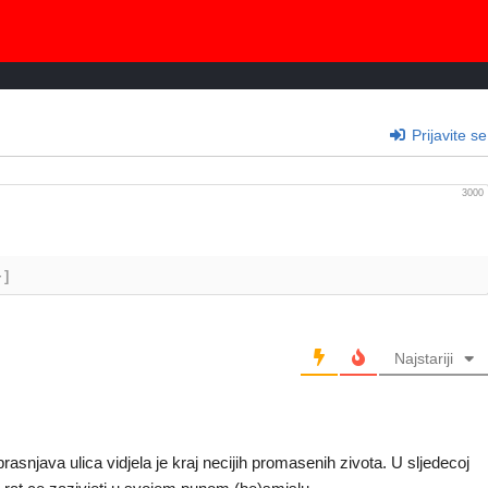
Prijavite se
3000
+]
Najstariji
rasnjava ulica vidjela je kraj necijih promasenih zivota. U sljedecoj