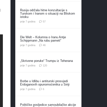
Rusija održala hitne konzultacije s
d
Turskom i Iranom o situaciji na Bliskom
istoku
komentara
prije 7 godina
57
Die Welt – Kolumna o Iranu Antje
Schippmann „Na rubu pameti“
komentara
prije 7 godina
46
„Skrivene poruke“ Trumpu iz Teherana
komentara
prije 7 godina
120
Borbe u Idlibu i antiturski prosvjedi
Erdoganovih opunomoćenika u Siriji
komentara
prije 7 godina
6
Političke posljedice samoubilačke akcije