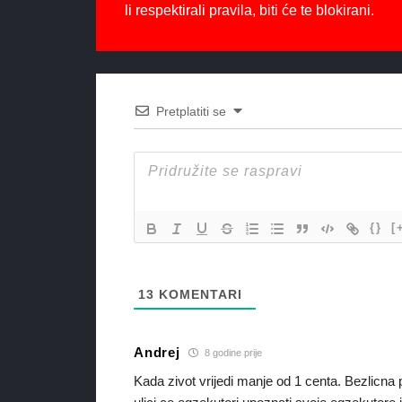
li respektirali pravila, biti će te blokirani.
Pretplatiti se
{}
[
13
KOMENTARI
Andrej
8 godine prije
Kada zivot vrijedi manje od 1 centa. Bezlicna p