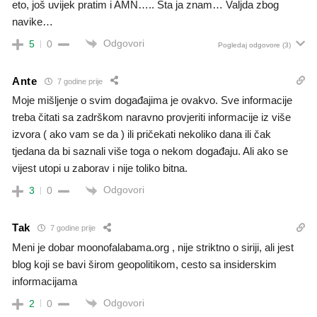
eto, još uvijek pratim i AMN….. Šta ja znam… Valjda zbog
navike…
Odgovori
5
0
Pogledaj odgovore
(3)
Ante
7 godine prije
Moje mišljenje o svim događajima je ovakvo. Sve informacije
treba čitati sa zadrškom naravno provjeriti informacije iz više
izvora ( ako vam se da ) ili pričekati nekoliko dana ili čak
tjedana da bi saznali više toga o nekom događaju. Ali ako se
vijest utopi u zaborav i nije toliko bitna.
Odgovori
3
0
Tak
7 godine prije
Meni je dobar moonofalabama.org , nije striktno o siriji, ali jest
blog koji se bavi širom geopolitikom, cesto sa insiderskim
informacijama
Odgovori
2
0