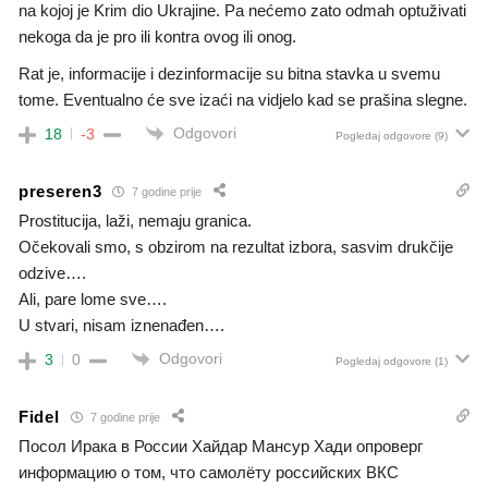
na kojoj je Krim dio Ukrajine. Pa nećemo zato odmah optuživati
nekoga da je pro ili kontra ovog ili onog.
Rat je, informacije i dezinformacije su bitna stavka u svemu
tome. Eventualno će sve izaći na vidjelo kad se prašina slegne.
Odgovori
18
-3
Pogledaj odgovore
(9)
preseren3
7 godine prije
Prostitucija, laži, nemaju granica.
Očekovali smo, s obzirom na rezultat izbora, sasvim drukčije
odzive….
Ali, pare lome sve….
U stvari, nisam iznenađen….
Odgovori
3
0
Pogledaj odgovore
(1)
Fidel
7 godine prije
Посол Ирака в России Хайдар Мансур Хади опроверг
информацию о том, что самолёту российских ВКС