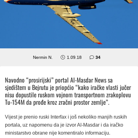
komentara
Nermin N.
1.09.18
34
Navodno “prosirijski” portal Al-Masdar News sa
sjedištem u Bejrutu je priopćio “kako iračke vlasti jučer
nisu dopustile ruskom vojnom transportnom zrakoplovu
Tu-154M da prođe kroz zračni prostor zemlje”.
Vijest je prenio ruski Interfax i još nekoliko manjih ruskih
portala, uz napomenu da je izvor Al-Masdar i da iračko
ministarstvo obrane nije komentiralo informaciju.