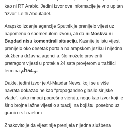
kao ni RT Arabic. Jedini izvor ove informacije je vrlo upitan
“izvor” Leith Aboufadel.
Arapsko izdanje agencije Sputnik je prenijelo vijest uz
napomenu o spomenutom izvoru, ali da
ni Moskva ni
Bagdad nisu komentirali situaciju
. Kasnije je istu vijest
prenijelo oko desetak portala na arapskom jeziku i nijedna
službena državna agencija, što možete provjeriti
pretragom vijesti u protekla 24 sata provjerom u tražilici
termina
تو-154أم
.
Dakle, jedini izvor je Al-Masdar News, koji se u više
navrata dokazao ne kao “propagandno glasilo sirijske
vlade”, kako mnogi pogrešno vjeruju, nego kao izvor koji je
širio brojne lažne vijesti o situaciji na bojištu, posebno uz
granicu s Izraelom.
Znakovito je da vijest nije prenijela nijedna službena