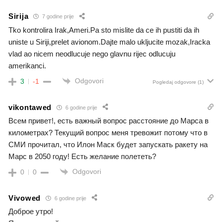
Sirija
7 godine prije
Tko kontrolira Irak,Ameri.Pa sto mislite da ce ih pustiti da ih
uniste u Siriji,prelet avionom.Dajte malo ukljucite mozak,Iracka
vlad ao nicem neodlucuje nego glavnu rijec odlucuju
amerikanci.
Odgovori
3
-1
Pogledaj odgovore
(1)
vikontawed
6 godine prije
Всем привет!, есть важный вопрос расстояние до Марса в
километрах? Текущий вопрос меня тревожит потому что в
СМИ прочитал, что Илон Маск будет запускать ракету на
Марс в 2050 году! Есть желание полететь?
Odgovori
0
0
Vivowed
6 godine prije
Доброе утро!