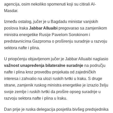
agencija, osim nekoliko spomenuti koji su citirali Al-
Masdar.
Između ostalog, jučer je u Bagdadu ministar vanjskih
poslova Iraka
Jabbar Alluaibi
pregovarao sa zamjenikom
ministra energetike Rusije Pavelom Sorokinom i
predstavnicima Gazproma o proširenju suradnje u razvoju
sektora nafte i plina.
U priopćenju objavljenom jučer je Jabbar Alluaibi naglasio
važnost unapređenja bilateralne suradnje
na području
nafte i plina kroz provedbu projekata od zajedničkih
interesa i zahvalio na ulozi ruskih tvrtki u Iraku. S druge
strane, zamjenik ruskog ministra energetike je izrazio želju
svoje zemlje i ruskih tvrtki da prošire opseg suradnje u
razvoju sektora nafte i plina u Iraku.
Dan prije je ruska delegacija posjetila bivšeg predsjednika