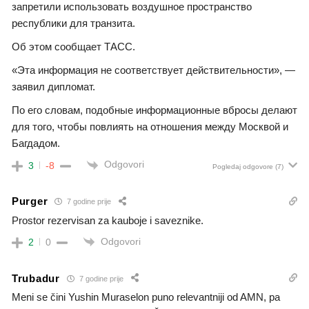
запретили использовать воздушное пространство
республики для транзита.
Об этом сообщает ТАСС.
«Эта информация не соответствует действительности», —
заявил дипломат.
По его словам, подобные информационные вбросы делают
для того, чтобы повлиять на отношения между Москвой и
Багдадом.
Odgovori
3
-8
Pogledaj odgovore
(7)
Purger
7 godine prije
Prostor rezervisan za kauboje i saveznike.
Odgovori
2
0
Trubadur
7 godine prije
Meni se čini Yushin Muraselon puno relevantniji od AMN, pa