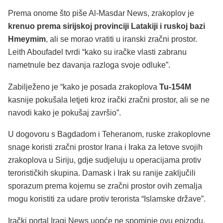
Prema onome što piše Al-Masdar News, zrakoplov je
krenuo prema sirijskoj provinciji Latakiji i ruskoj bazi
Hmeymim
, ali se morao vratiti u iranski zračni prostor.
Leith Aboufadel tvrdi “kako su iračke vlasti zabranu
nametnule bez davanja razloga svoje odluke”.
Zabilježeno je “kako je posada zrakoplova
Tu-154M
kasnije pokušala letjeti kroz irački zračni prostor, ali se ne
navodi kako je pokušaj završio”.
U dogovoru s Bagdadom i Teheranom, ruske zrakoplovne
snage koristi zračni prostor Irana i Iraka za letove svojih
zrakoplova u Siriju, gdje sudjeluju u operacijama protiv
terorističkih skupina. Damask i Irak su ranije zaključili
sporazum prema kojemu se zračni prostor ovih zemalja
mogu koristiti za udare protiv terorista “Islamske države”.
Irački portal Iraqi News uopće ne spominje ovu epizodu,