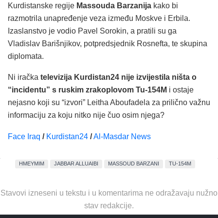
Kurdistanske regije
Massouda Barzanija
kako bi
razmotrila unapređenje veza između Moskve i Erbila.
Izaslanstvo je vodio Pavel Sorokin, a pratili su ga
Vladislav Barišnjikov, potpredsjednik Rosnefta, te skupina
diplomata.
Ni iračka
televizija Kurdistan24 nije izvijestila ništa o
“incidentu” s ruskim zrakoplovom Tu-154M
i ostaje
nejasno koji su “izvori” Leitha Aboufadela za prilično važnu
informaciju za koju nitko nije čuo osim njega?
Face Iraq
/
Kurdistan24
/
Al-Masdar News
HMEYMIM
JABBAR ALLUAIBI
MASSOUD BARZANI
TU-154M
Stavovi izneseni u tekstu i u komentarima ne odražavaju nužno
stav redakcije.