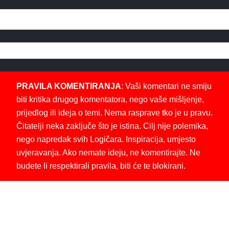
PRAVILA KOMENTIRANJA
: Vaši komentari ne smiju
biti kritika drugog komentatora, nego vaše mišljenje,
prijedlog ili ideja o temi. Nema rasprave tko je u pravu.
Čitatelji neka zaključe što je istina. Cilj nije polemika,
nego napredak svih Logičara. Inspiracija, umjesto
uvjeravanja. Ako nemate ideju, ne komentirajte. Ne
budete li respektirali pravila, biti će te blokirani.