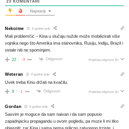
23
KOMENTARI
Najstariji
Nekoime
8 godine prije
Mali problemčić – Kina u slučaju nužde može mobilizirati više
vojnika nego što Amerika ima stanovnika. Rusiju, Indiju, Brazil i
ostale niti ne spominjem.
Odgovori
22
-3
Pogledaj odgovore
(5)
Weteran
8 godine prije
Uvek treba Kinu držati na kvačilu.
Odgovori
9
-1
Pogledaj odgovore
(2)
Gordan
8 godine prije
Sasvim je moguce da sam naivan i da sam popusio
zapadnjacku propagandu u ovom pogledu, pa moze li mi itko
objasniti: zar Kina i sama nema prilicno zatvoreno trziste, i