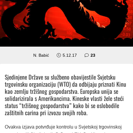
komentara
N. Babić
5.12.17
23
Sjedinjene Države su službeno obavijestile Svjetsku
trgovinsku organizaciju (WTO) da odbijaju priznati Kinu
kao zemlju tržišnog gospodarstva. Europska unija se
solidarizirala s Amerikancima. Kineske vlasti žele steći
status “tržišnog gospodarstva” kako bi se oslobodile
zaštitnih carina pri izvozu svojih roba.
Ovakva izjava potvrđuje kontrolu u Svjetskoj trgovinskoj