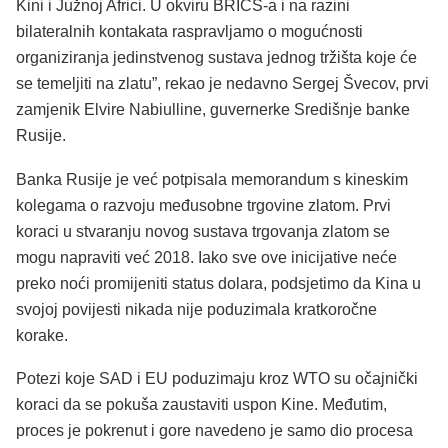
Kini i Južnoj Africi. U okviru BRICS-a i na razini
bilateralnih kontakata raspravljamo o mogućnosti
organiziranja jedinstvenog sustava jednog tržišta koje će
se temeljiti na zlatu”, rekao je nedavno Sergej Švecov, prvi
zamjenik Elvire Nabiulline, guvernerke Središnje banke
Rusije.
Banka Rusije je već potpisala memorandum s kineskim
kolegama o razvoju međusobne trgovine zlatom. Prvi
koraci u stvaranju novog sustava trgovanja zlatom se
mogu napraviti već 2018. Iako sve ove inicijative neće
preko noći promijeniti status dolara, podsjetimo da Kina u
svojoj povijesti nikada nije poduzimala kratkoročne
korake.
Potezi koje SAD i EU poduzimaju kroz WTO su očajnički
koraci da se pokuša zaustaviti uspon Kine. Međutim,
proces je pokrenut i gore navedeno je samo dio procesa