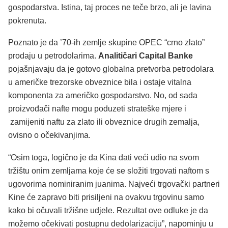
gospodarstva. Istina, taj proces ne teče brzo, ali je lavina
pokrenuta.
Poznato je da ’70-ih zemlje skupine OPEC “crno zlato”
prodaju u petrodolarima.
Analitičari Capital Banke
pojašnjavaju da je gotovo globalna pretvorba petrodolara
u američke trezorske obveznice bila i ostaje vitalna
komponenta za američko gospodarstvo. No, od sada
proizvođači nafte mogu poduzeti strateške mjere i
zamijeniti naftu za zlato ili obveznice drugih zemalja,
ovisno o očekivanjima.
“Osim toga, logično je da Kina dati veći udio na svom
tržištu onim zemljama koje će se složiti trgovati naftom s
ugovorima nominiranim juanima. Najveći trgovački partneri
Kine će zapravo biti prisiljeni na ovakvu trgovinu samo
kako bi očuvali tržišne udjele. Rezultat ove odluke je da
možemo očekivati ​​postupnu dedolarizaciju”, napominju u