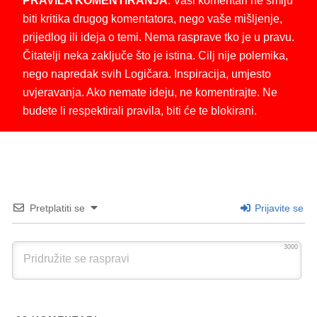
PRAVILA KOMENTIRANJA
: Vaši komentari ne smiju
biti kritika drugog komentatora, nego vaše mišljenje,
prijedlog ili ideja o temi. Nema rasprave tko je u pravu.
Čitatelji neka zaključe što je istina. Cilj nije polemika,
nego napredak svih Logičara. Inspiracija, umjesto
uvjeravanja. Ako nemate ideju, ne komentirajte. Ne
budete li respektirali pravila, biti će te blokirani.
Pretplatiti se
Prijavite se
3000