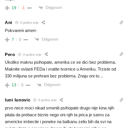
Odgovori
19
-1
Ani
8 godine prije
Pokvareni ameri-
Odgovori
7
0
Pero
8 godine prije
Ukoliko maknu psihopate, amerika ce se dici bez problema.
Maknite ovlasti FEDa i vratite tvornice u Ameriku. Trziste od
330 milijuna se prehrani bez problema. Znaju oni to…
Odgovori
13
0
luni lunovic
8 godine prije
prvo nece moci nikad smeniti psihopate drugo nije kina njih
pitala da prebace biznis nego oni njih ta prica je samo za
americke imbecile i poneke na balkanu zelio bih da svi na