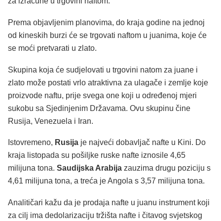
za izračune u trgovini naftom.
Prema objavljenim planovima, do kraja godine na jednoj
od kineskih burzi će se trgovati naftom u juanima, koje će
se moći pretvarati u zlato.
Skupina koja će sudjelovati u trgovini natom za juane i
zlato može postati vrlo atraktivna za ulagače i zemlje koje
proizvode naftu, prije svega one koji u određenoj mjeri
sukobu sa Sjedinjenim Državama. Ovu skupinu čine
Rusija, Venezuela i Iran.
Istovremeno,
Rusija
je najveći dobavljač nafte u Kini. Do
kraja listopada su pošiljke ruske nafte iznosile 4,65
milijuna tona.
Saudijska Arabija
zauzima drugu poziciju s
4,61 milijuna tona, a treća je Angola s 3,57 milijuna tona.
Analitičari kažu da je prodaja nafte u juanu instrument koji
za cilj ima dedolarizaciju tržišta nafte i čitavog svjetskog