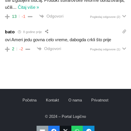
ste izgubljeni slučaj. Produkt šuvarovske reforme obrazovanja,
učili
…
Čitaj više »
Odgovori
13
-1
Pogledaj odgovore
(2)
bato
8 godine prije
ovi Ameri jedu govna celo vreme, dabogda crkli što prije
Odgovori
2
-2
Pogledaj odgovore
(1)
Početna
Kontakt
O nama
Privatnost
© 2024 – Portal Logično