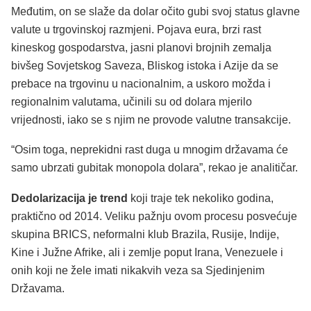
Međutim, on se slaže da dolar očito gubi svoj status glavne
valute u trgovinskoj razmjeni. Pojava eura, brzi rast
kineskog gospodarstva, jasni planovi brojnih zemalja
bivšeg Sovjetskog Saveza, Bliskog istoka i Azije da se
prebace na trgovinu u nacionalnim, a uskoro možda i
regionalnim valutama, učinili su od dolara mjerilo
vrijednosti, iako se s njim ne provode valutne transakcije.
“Osim toga, neprekidni rast duga u mnogim državama će
samo ubrzati gubitak monopola dolara”, rekao je analitičar.
Dedolarizacija je trend
koji traje tek nekoliko godina,
praktično od 2014. Veliku pažnju ovom procesu posvećuje
skupina BRICS, neformalni klub Brazila, Rusije, Indije,
Kine i Južne Afrike, ali i zemlje poput Irana, Venezuele i
onih koji ne žele imati nikakvih veza sa Sjedinjenim
Državama.