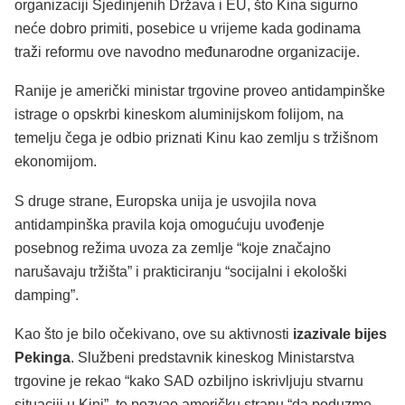
organizaciji Sjedinjenih Država i EU, što Kina sigurno
neće dobro primiti, posebice u vrijeme kada godinama
traži reformu ove navodno međunarodne organizacije.
Ranije je američki ministar trgovine proveo antidampinške
istrage o opskrbi kineskom aluminijskom folijom, na
temelju čega je odbio priznati Kinu kao zemlju s tržišnom
ekonomijom.
S druge strane, Europska unija je usvojila nova
antidampinška pravila koja omogućuju uvođenje
posebnog režima uvoza za zemlje “koje značajno
narušavaju tržišta” i prakticiranju “socijalni i ekološki
damping”.
Kao što je bilo očekivano, ove su aktivnosti
izazivale bijes
Pekinga
. Službeni predstavnik kineskog Ministarstva
trgovine je rekao “kako SAD ozbiljno iskrivljuju stvarnu
situaciji u Kini”, te pozvao američku stranu “da poduzme