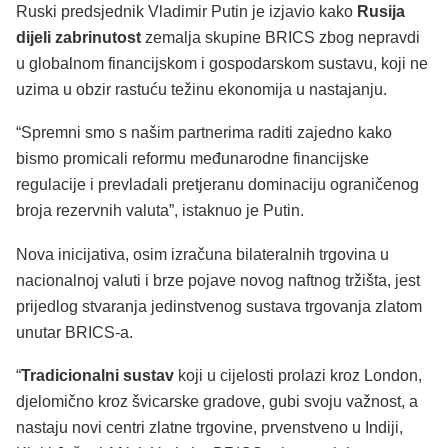
Ruski predsjednik Vladimir Putin je izjavio kako
Rusija
dijeli zabrinutost
zemalja skupine BRICS zbog nepravdi
u globalnom financijskom i gospodarskom sustavu, koji ne
uzima u obzir rastuću težinu ekonomija u nastajanju.
“Spremni smo s našim partnerima raditi zajedno kako
bismo promicali reformu međunarodne financijske
regulacije i prevladali pretjeranu dominaciju ograničenog
broja rezervnih valuta”, istaknuo je Putin.
Nova inicijativa, osim izračuna bilateralnih trgovina u
nacionalnoj valuti i brze pojave novog naftnog tržišta, jest
prijedlog stvaranja jedinstvenog sustava trgovanja zlatom
unutar BRICS-a.
“
Tradicionalni sustav
koji u cijelosti prolazi kroz London,
djelomično kroz švicarske gradove, gubi svoju važnost, a
nastaju novi centri zlatne trgovine, prvenstveno u Indiji,