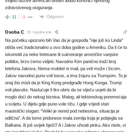
svijetu dozive american dream ibudu korisnici njihovog
zdravstvenog osiguranja
Odgovori
11
-1
Osoba C
8 godine prije
Na početku upozorio bih Vas da je gospođa ”nije još ko Linda”
otišla već tradicionalno u ovo doba godine u Ameriku. Da li će to
iskoristiti za neke tretmane ili sukreiranje američke vanjske
politike, brzo ćemo vidjeti. Navodno Kim panično traži broj
telefona Jakova. Nema mobitel ni mail, pa veli može i žicom.
Jakov navodno puno voli losos, a ima žnjuru sa Trumpom. To je
onaj što misli da je King Kong predgrađe Hong Konga. Trump
voli plavuše. Naslućuje li tko obris da se stječu uvjeti da bi
moglo doći do nekog biznisa. Malog, ali tektonskog poremećaja
u svijetu. U dijelu gdje puno vole rižu. I gdje vrijedi stari
maoistički slogan: “Veliki je nered pod nebesima, situacija je
odlična”. A da tome pridonese mala zemlja koja je pobjegla sa
Balkana. Ili još uvijek bježi? A i Jakov uhvati pinku. Ako niste, vi