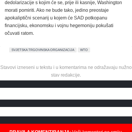
dedolarizacije s kojim će se, prije ili kasnije, Washington
morati pomiriti. Ako ne bude tako, jedino preostaje
apokaliptični scenarij u kojem će SAD potkopanu
financijsku, ekonomsku i vojnu hegemoniju pokušati
očuvati ratom.
SVJETSKA TRGOVINSKA ORGANIZACIJA
WTO
Stavovi izneseni u tekstu i u komentarima ne odražavaju nužno
stav redakcije.