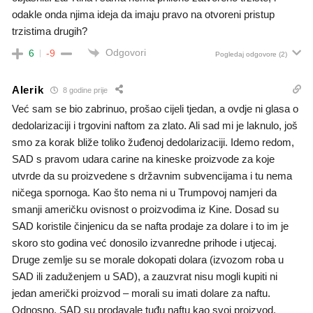
odakle onda njima ideja da imaju pravo na otvoreni pristup
trzistima drugih?
Odgovori
6
-9
Pogledaj odgovore
(2)
Alerik
8 godine prije
Već sam se bio zabrinuo, prošao cijeli tjedan, a ovdje ni glasa o
dedolarizaciji i trgovini naftom za zlato. Ali sad mi je laknulo, još
smo za korak bliže toliko žuđenoj dedolarizaciji. Idemo redom,
SAD s pravom udara carine na kineske proizvode za koje
utvrde da su proizvedene s državnim subvencijama i tu nema
ničega spornoga. Kao što nema ni u Trumpovoj namjeri da
smanji američku ovisnost o proizvodima iz Kine. Dosad su
SAD koristile činjenicu da se nafta prodaje za dolare i to im je
skoro sto godina već donosilo izvanredne prihode i utjecaj.
Druge zemlje su se morale dokopati dolara (izvozom roba u
SAD ili zaduženjem u SAD), a zauzvrat nisu mogli kupiti ni
jedan američki proizvod – morali su imati dolare za naftu.
Odnosno, SAD su prodavale tuđu naftu kao svoj proizvod.