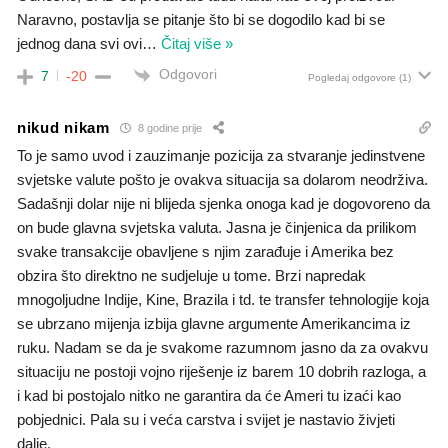
Naravno, postavlja se pitanje što bi se dogodilo kad bi se
jednog dana svi ovi
…
Čitaj više »
Odgovori
7
-20
Pogledaj odgovore
(1)
nikud nikam
8 godine prije
To je samo uvod i zauzimanje pozicija za stvaranje jedinstvene
svjetske valute pošto je ovakva situacija sa dolarom neodrživa.
Sadašnji dolar nije ni blijeda sjenka onoga kad je dogovoreno da
on bude glavna svjetska valuta. Jasna je činjenica da prilikom
svake transakcije obavljene s njim zarađuje i Amerika bez
obzira što direktno ne sudjeluje u tome. Brzi napredak
mnogoljudne Indije, Kine, Brazila i td. te transfer tehnologije koja
se ubrzano mijenja izbija glavne argumente Amerikancima iz
ruku. Nadam se da je svakome razumnom jasno da za ovakvu
situaciju ne postoji vojno riješenje iz barem 10 dobrih razloga, a
i kad bi postojalo nitko ne garantira da će Ameri tu izaći kao
pobjednici. Pala su i veća carstva i svijet je nastavio živjeti
dalje.