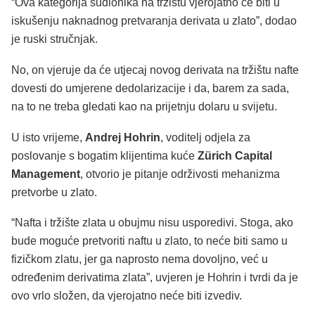
“Ova kategorija sudionika na tržištu vjerojatno će biti u
iskušenju naknadnog pretvaranja derivata u zlato”, dodao
je ruski stručnjak.
No, on vjeruje da će utjecaj novog derivata na tržištu nafte
dovesti do umjerene dedolarizacije i da, barem za sada,
na to ne treba gledati kao na prijetnju dolaru u svijetu.
U isto vrijeme,
Andrej Hohrin
, voditelj odjela za
poslovanje s bogatim klijentima kuće
Zürich Capital
Management
, otvorio je pitanje održivosti mehanizma
pretvorbe u zlato.
“Nafta i tržište zlata u obujmu nisu usporedivi. Stoga, ako
bude moguće pretvoriti naftu u zlato, to neće biti samo u
fizičkom zlatu, jer ga naprosto nema dovoljno, već u
određenim derivatima zlata”, uvjeren je Hohrin i tvrdi da je
ovo vrlo složen, da vjerojatno neće biti izvediv.