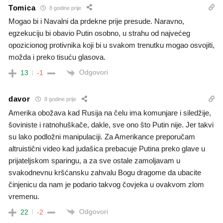
Tomica
8 godine prije
Mogao bi i Navalni da prdekne prije presude. Naravno,
egzekuciju bi obavio Putin osobno, u strahu od najvećeg
opozicionog protivnika koji bi u svakom trenutku mogao osvojiti,
možda i preko tisuću glasova.
Odgovori
13
-1
davor
8 godine prije
Amerika obožava kad Rusija na čelu ima komunjare i siledžije,
šoviniste i ratnohuškače, dakle, sve ono što Putin nije. Jer takvi
su lako podložni manipulaciji. Za Amerikance preporučam
altruistični video kad judašica prebacuje Putina preko glave u
prijateljskom sparingu, a za sve ostale zamoljavam u
svakodnevnu kršćansku zahvalu Bogu dragome da ubacite
činjenicu da nam je podario takvog čovjeka u ovakvom zlom
vremenu.
Odgovori
22
-2