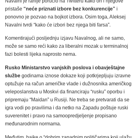
Navalni je ranije poručio na Twitteru kako on i njegove
pristaše
“neće priznati izbore bez konkurencije”
i
ponovno je pozvao na bojkot izbora. Osim toga, Aleksej
Navalni tvrdi “kako će izbori bez njega biti farsa”.
Komentirajući posljednju izjavu Navalnog, ali ne samo,
može se samo reći kako za liberalni mozak u terminalnoj
fazi bolesti lijeka naprosto nema.
Rusko Ministarstvo vanjskih poslova i obavještajne
službe
godinama iznose dokaze koji potkrjepljuju izravne
optužuje na račun američke vlade i dužnosnika američkog
veleposlanstva u Moskvi da financiraju “rusku” oporbu i
pripremaju “Maidan” u Rusiji. Ne treba se pretvarati da se
igra vodi po pravilima i da netko na Zapadu poštuje ruski
suverenitet i pravo na samoopredjeljenje propisano
međunarodnim normama.
Međutim, bajke o “dobrim zapadnim političarima koji ulažu