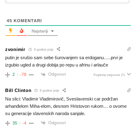
45
KOMENTARI
Najstariji
zvonimir
8 godine prije
putin je srušio sam sebe šurovanjem sa erdoganu…..prvi je
izgubio ugled a drugi dobija po repu u afrinu i arlauče
Odgovori
2
-78
Pogledaj odgovore
(7)
Bill Clinton
8 godine prije
Na slici: Vladimir Vladimirovič, Sveslavenski car podržan
arhanđelom Miha-elom, desnom Hristovon rukom… o ovome
su generacije slavenskih naroda sanjale.
Odgovori
35
-4