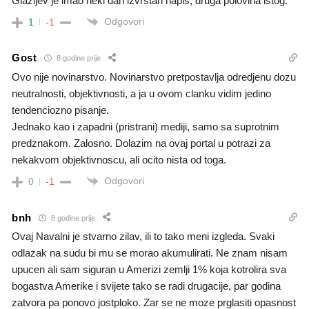
Glazijev je imao neki dan izvrstan napis, druga polovina istog.
Odgovori
1
-1
Gost
8 godine prije
Ovo nije novinarstvo. Novinarstvo pretpostavlja odredjenu dozu
neutralnosti, objektivnosti, a ja u ovom clanku vidim jedino
tendenciozno pisanje.
Jednako kao i zapadni (pristrani) mediji, samo sa suprotnim
predznakom. Zalosno. Dolazim na ovaj portal u potrazi za
nekakvom objektivnoscu, ali ocito nista od toga.
Odgovori
0
-1
bnh
8 godine prije
Ovaj Navalni je stvarno zilav, ili to tako meni izgleda. Svaki
odlazak na sudu bi mu se morao akumulirati. Ne znam nisam
upucen ali sam siguran u Amerizi zemlji 1% koja kotrolira sva
bogastva Amerike i svijete tako se radi drugacije, par godina
zatvora pa ponovo jostploko. Zar se ne moze prglasiti opasnost