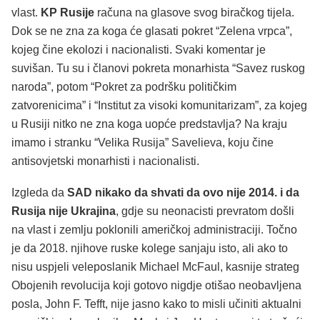
vlast.
KP Rusije
računa na glasove svog biračkog tijela.
Dok se ne zna za koga će glasati pokret “Zelena vrpca”,
kojeg čine ekolozi i nacionalisti. Svaki komentar je
suvišan. Tu su i članovi pokreta monarhista “Savez ruskog
naroda”, potom “Pokret za podršku političkim
zatvorenicima” i “Institut za visoki komunitarizam”, za kojeg
u Rusiji nitko ne zna koga uopće predstavlja? Na kraju
imamo i stranku “Velika Rusija” Savelieva, koju čine
antisovjetski monarhisti i nacionalisti.
Izgleda da
SAD nikako da shvati da ovo nije 2014. i da
Rusija nije Ukrajina
, gdje su neonacisti prevratom došli
na vlast i zemlju poklonili američkoj administraciji. Točno
je da 2018. njihove ruske kolege sanjaju isto, ali ako to
nisu uspjeli veleposlanik Michael McFaul, kasnije strateg
Obojenih revolucija koji gotovo nigdje otišao neobavljena
posla, John F. Tefft, nije jasno kako to misli učiniti aktualni