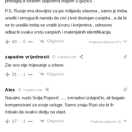
preodgoj a stranim spijunima nogom u guzicu .
P.S. Rusije ima dovoljno za jos milijardu slavena , samo je treba
urediti i omoguciti narodu da zivi zivot dostojan covjeka , a da bi
se to uradilo treba se vratiti izvoru i korjenima , odnosno
odbaciti svaku vrstu vanjskih i materijalnih identifikacija.
Odgovori
43
-5
Pogledaj odgovore
(17)
zapadne vrijednosti
8 godine prije
Zar ovo nije mijesanje u izbore.
Odgovori
21
-1
Alex
8 godine prije
Navalni, ruski Srdja Popović …. smradovi izdajnički, ali bogato
kompenzirani za svoje usluge. Samo znaju Rusi sto bi ih
čekalo da ovakvi dodju na vlast.
Odgovori
17
-1
Pogledaj odgovore
(1)