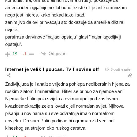
komunistima, onima u afrinu i ovima u rusiji. pokazuje da
americi ideologija nije ni slobodno trziste nit je antikomunizam
nego jest interes. kako nekad tako i sad.
zanimljivo da ovi prihvacaju sto dokazuje da amerika diktira
uvjete.
parafraza darvinove “najjaci opstaju” glasi ” najprilagodljiviji
opstaju”.
Odgovori
19
-1
Internet je velik I poucan. Tv I novine off
8 godine prije
Zadivljujuca je I analize vrijedna pohlepa neoliberalnih hijena za
ruskim zlatom I mineralima. Hitler se brinuo za njemce vani
Njemacke I htio pola svijeta a ovi manijaci pod zastavom
kvazidemokracije zele silovati cijeli normalan svijet. Njihova
pisanja u novinama su sve odvratnija imalo normalnom
covjeku. Da sam Putin podigao bi ogroman zid veci od
kineskog sa strujom oko ruskog carstva.