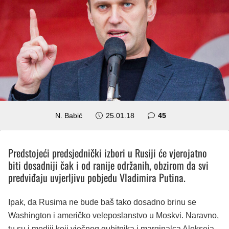
komentara
N. Babić
25.01.18
45
Predstojeći predsjednički izbori u Rusiji će vjerojatno
biti dosadniji čak i od ranije održanih, obzirom da svi
predviđaju uvjerljivu pobjedu Vladimira Putina.
Ipak, da Rusima ne bude baš tako dosadno brinu se
Washington i američko veleposlanstvo u Moskvi. Naravno,
tu su i mediji koji vječnog gubitnika i marginalca Alekseja