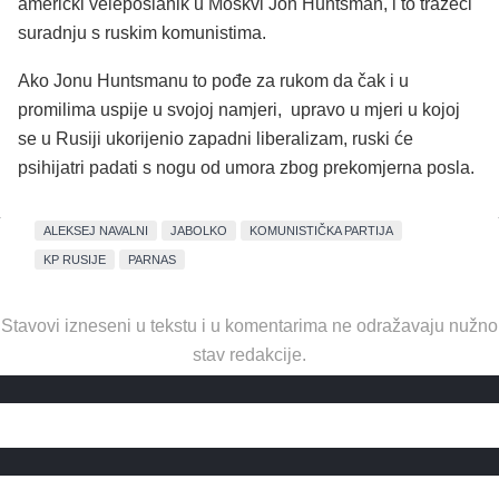
američki veleposlanik u Moskvi Jon Huntsman, i to tražeći
suradnju s ruskim komunistima.
Ako Jonu Huntsmanu to pođe za rukom da čak i u
promilima uspije u svojoj namjeri, upravo u mjeri u kojoj
se u Rusiji ukorijenio zapadni liberalizam, ruski će
psihijatri padati s nogu od umora zbog prekomjerna posla.
ALEKSEJ NAVALNI
JABOLKO
KOMUNISTIČKA PARTIJA
KP RUSIJE
PARNAS
Stavovi izneseni u tekstu i u komentarima ne odražavaju nužno
stav redakcije.