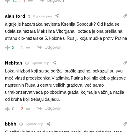
Odgovori
14
-1
alan ford
8 godine prije
a gdje je hazarsaka nevjesta Ksenija Sobočuk? Od kada se
udala za hazara Maksima Vitorgana., odtada je ona prešla na
stranu cio-hazarske 5. kolone u Rusiji, koja mućka protiv Putina
Odgovori
3
-1
Nebitan
8 godine prije
Lokalni izbori koji su se održali prošle godine, pokazali su svu
moć vlasti predsjednika Vladimira Putina koji nije dobio glasove
naprednih Rusa u centru velikih gradova, već samo
ultrakonzervativaca po obodima grada, kojma je važnija nacija
od kruha koji trebaju da jedu.
Odgovori
0
-2
bbbb
8 godine prije