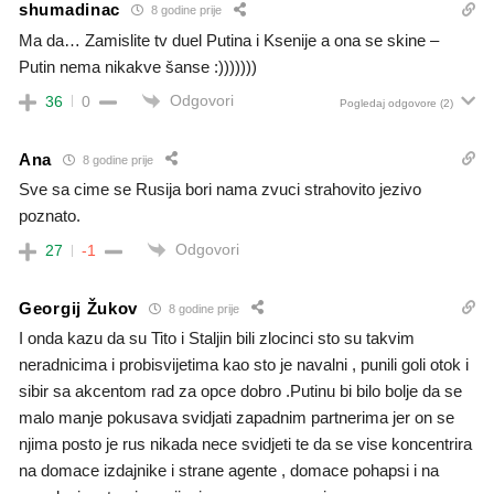
shumadinac
8 godine prije
Ma da… Zamislite tv duel Putina i Ksenije a ona se skine –
Putin nema nikakve šanse :)))))))
Odgovori
36
0
Pogledaj odgovore
(2)
Ana
8 godine prije
Sve sa cime se Rusija bori nama zvuci strahovito jezivo
poznato.
Odgovori
27
-1
Georgij Žukov
8 godine prije
I onda kazu da su Tito i Staljin bili zlocinci sto su takvim
neradnicima i probisvijetima kao sto je navalni , punili goli otok i
sibir sa akcentom rad za opce dobro .Putinu bi bilo bolje da se
malo manje pokusava svidjati zapadnim partnerima jer on se
njima posto je rus nikada nece svidjeti te da se vise koncentrira
na domace izdajnike i strane agente , domace pohapsi i na