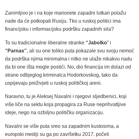
Zanimljivo je i na koje marionete zapadni lutkari polažu
nade da će potkopati Rusiju. Tko u ruskoj politici ima
financijsku i informacijsku podršku zapadnih sila?
To su tradicionalne liberalne stranke
“Jabolko
” i
“Parnas”
, ali su one toliko puta pokazale svu svoju nemoć
da podrška njima minimalna i nitko ne ulaže nikakvu nadu
da bi one išta mogle postići. No, dio financija im dolazi od
strane odbjeglog kriminalca Hodorkovskog, tako da
uspijevaju preživjeti u ruskoj političkoj areni.
Naravno, tu je Aleksej Navalni i njegovi sljedbenici, koji
više liče na sektu koja propagira za Ruse neprihvatljive
ideje, nego na ozbiljnu političku organizaciju.
Navalni se više puta sreo sa zapadnim kustosima, a
europski mediji su ga po završetku 2017. počeli