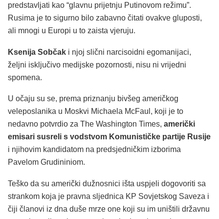
predstavljati kao “glavnu prijetnju Putinovom režimu”.
Rusima je to sigurno bilo zabavno čitati ovakve gluposti,
ali mnogi u Europi u to zaista vjeruju.
Ksenija Sobčak
i njoj slični narcisoidni egomanijaci,
željni isključivo medijske pozornosti, nisu ni vrijedni
spomena.
U očaju su se, prema priznanju bivšeg američkog
veleposlanika u Moskvi Michaela McFaul, koji je to
nedavno potvrdio za The Washington Times,
američki
emisari susreli s vodstvom Komunističke partije Rusije
i njihovim kandidatom na predsjedničkim izborima
Pavelom Grudininiom.
Teško da su američki dužnosnici išta uspjeli dogovoriti sa
strankom koja je pravna sljednica KP Sovjetskog Saveza i
čiji članovi iz dna duše mrze one koji su im uništili državnu