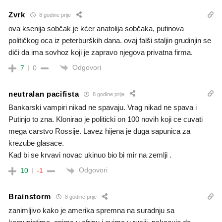
Zvrk
8 godine prije
ova ksenija sobčak je kćer anatolija sobčaka, putinova
političkog oca iz peterburških dana. ovaj falši staljin grudinjin se
diči da ima sovhoz koji je zapravo njegova privatna firma.
Odgovori
7
0
neutralan pacifista
8 godine prije
Bankarski vampiri nikad ne spavaju. Vrag nikad ne spava i
Putinjo to zna. Klonirao je politicki on 100 novih koji ce cuvati
mega carstvo Rossije. Lavez hijena je duga sapunica za
krezube glasace.
Kad bi se krvavi novac ukinuo bio bi mir na zemlji .
Odgovori
10
-1
Brainstorm
8 godine prije
zanimljivo kako je amerika spremna na suradnju sa