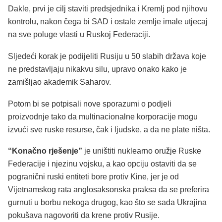
Dakle, prvi je cilj staviti predsjednika i Kremlj pod njihovu
kontrolu, nakon čega bi SAD i ostale zemlje imale utjecaj
na sve poluge vlasti u Ruskoj Federaciji.
Sljedeći korak je podijeliti Rusiju u 50 slabih država koje
ne predstavljaju nikakvu silu, upravo onako kako je
zamišljao akademik Saharov.
Potom bi se potpisali nove sporazumi o podjeli
proizvodnje tako da multinacionalne korporacije mogu
izvući sve ruske resurse, čak i ljudske, a da ne plate ništa.
“Konačno rješenje”
je uništiti nuklearno oružje Ruske
Federacije i njezinu vojsku, a kao opciju ostaviti da se
pogranični ruski entiteti bore protiv Kine, jer je od
Vijetnamskog rata anglosaksonska praksa da se preferira
gurnuti u borbu nekoga drugog, kao što se sada Ukrajina
pokušava nagovoriti da krene protiv Rusije.