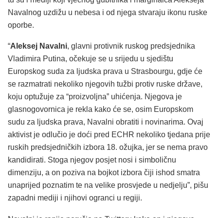
Navalnog uzdižu u nebesa i od njega stvaraju ikonu ruske
oporbe.
“
Aleksej Navalni
, glavni protivnik ruskog predsjednika
Vladimira Putina, očekuje se u srijedu u sjedištu
Europskog suda za ljudska prava u Strasbourgu, gdje će
se razmatrati nekoliko njegovih tužbi protiv ruske države,
koju optužuje za “proizvoljna” uhićenja. Njegova je
glasnogovornica je rekla kako će se, osim Europskom
sudu za ljudska prava, Navalni obratiti i novinarima. Ovaj
aktivist je odlučio je doći pred ECHR nekoliko tjedana prije
ruskih predsjedničkih izbora 18. ožujka, jer se nema pravo
kandidirati. Stoga njegov posjet nosi i simboličnu
dimenziju, a on poziva na bojkot izbora čiji ishod smatra
unaprijed poznatim te na velike prosvjede u nedjelju”, pišu
zapadni mediji i njihovi ogranci u regiji.