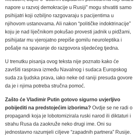
napore u razvoj demokracije u Rusiji” mogu shvatiti samo
psihijatri koji ozbiljno razgovaraju s pacijentima u
njihovom ustanovama. Ali nakon “političke indoktrinacije”
koju je nad liječnikom pokušao provesti jadnik u pidžami,
psihijatar mu vjerojatno prepiše gomilu neuroleptika i
pošalje na spavanje do razgovora sljedećeg tjedna.
U trenutku pisanja ovog teksta nije poznato kako će
završiti rasprava između Navalnog i sudaca Europskog
suda za ljudska prava, iako neke od raniji presuda govore
da je i njima potreba stručna pomoć.
Zašto će Vladimir Putin gotovo sigurno uvjerljivo
pobijediti na predstojećim izborima?
Ovdje se ne radi o
propagandi koja je lobotomizirala ruski narod ili diktaturi i
strahu Rusa da zaokruže neko drugi ime. Oni su
jednostavno razumjeli ciljeve “zapadnih partnera” Rusije.