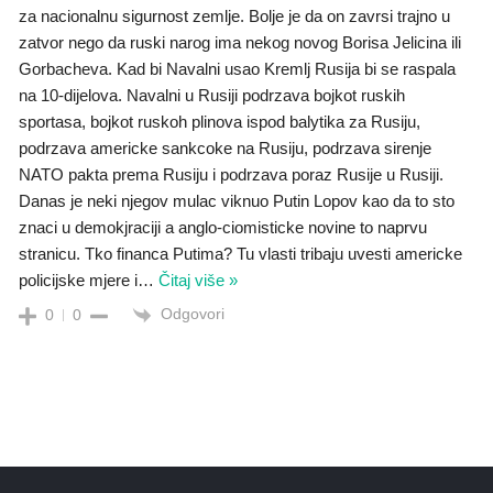
za nacionalnu sigurnost zemlje. Bolje je da on zavrsi trajno u
zatvor nego da ruski narog ima nekog novog Borisa Jelicina ili
Gorbacheva. Kad bi Navalni usao Kremlj Rusija bi se raspala
na 10-dijelova. Navalni u Rusiji podrzava bojkot ruskih
sportasa, bojkot ruskoh plinova ispod balytika za Rusiju,
podrzava americke sankcoke na Rusiju, podrzava sirenje
NATO pakta prema Rusiju i podrzava poraz Rusije u Rusiji.
Danas je neki njegov mulac viknuo Putin Lopov kao da to sto
znaci u demokjraciji a anglo-ciomisticke novine to naprvu
stranicu. Tko financa Putima? Tu vlasti tribaju uvesti americke
policijske mjere i
…
Čitaj više »
Odgovori
0
0