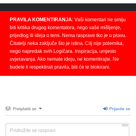
PRAVILA KOMENTIRANJA
: Vaši komentari ne smiju
biti kritika drugog komentatora, nego vaše mišljenje,
prijedlog ili ideja o temi. Nema rasprave tko je u pravu.
Čitatelji neka zaključe što je istina. Cilj nije polemika,
nego napredak svih Logičara. Inspiracija, umjesto
uvjeravanja. Ako nemate ideju, ne komentirajte. Ne
budete li respektirali pravila, biti će te blokirani.
Pretplatiti se
Prijavite se
3000