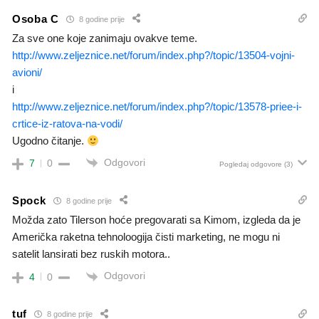
Osoba C
8 godine prije
Za sve one koje zanimaju ovakve teme.
http://www.zeljeznice.net/forum/index.php?/topic/13504-vojni-
avioni/
i
http://www.zeljeznice.net/forum/index.php?/topic/13578-priee-i-
crtice-iz-ratova-na-vodi/
Ugodno čitanje.
Odgovori
7
0
Pogledaj odgovore
(3)
Spock
8 godine prije
Možda zato Tilerson hoće pregovarati sa Kimom, izgleda da je
Američka raketna tehnoloogija čisti marketing, ne mogu ni
satelit lansirati bez ruskih motora..
Odgovori
4
0
tuf
8 godine prije