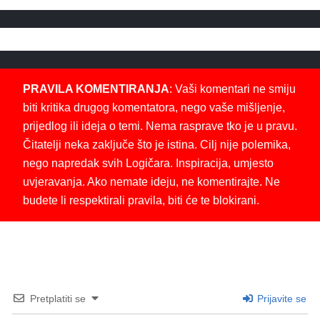
PRAVILA KOMENTIRANJA
: Vaši komentari ne smiju
biti kritika drugog komentatora, nego vaše mišljenje,
prijedlog ili ideja o temi. Nema rasprave tko je u pravu.
Čitatelji neka zaključe što je istina. Cilj nije polemika,
nego napredak svih Logičara. Inspiracija, umjesto
uvjeravanja. Ako nemate ideju, ne komentirajte. Ne
budete li respektirali pravila, biti će te blokirani.
Pretplatiti se
Prijavite se