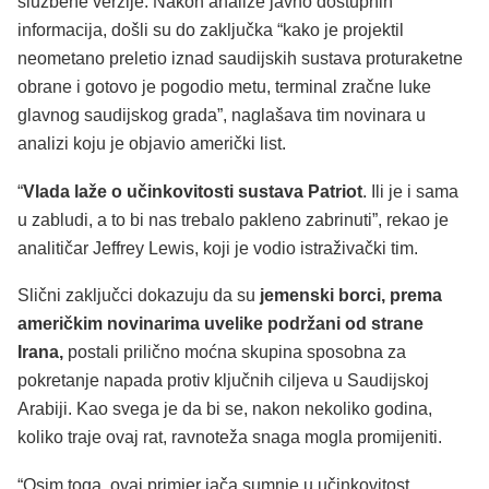
službene verzije. Nakon analize javno dostupnih
informacija, došli su do zaključka “kako je projektil
neometano preletio iznad saudijskih sustava proturaketne
obrane i gotovo je pogodio metu, terminal zračne luke
glavnog saudijskog grada”, naglašava tim novinara u
analizi koju je objavio američki list.
“
Vlada laže o učinkovitosti sustava Patriot
. Ili je i sama
u zabludi, a to bi nas trebalo pakleno zabrinuti”, rekao je
analitičar Jeffrey Lewis, koji je vodio istraživački tim.
Slični zaključci dokazuju da su
jemenski borci, prema
američkim novinarima uvelike podržani od strane
Irana,
postali prilično moćna skupina sposobna za
pokretanje napada protiv ključnih ciljeva u Saudijskoj
Arabiji. Kao svega je da bi se, nakon nekoliko godina,
koliko traje ovaj rat, ravnoteža snaga mogla promijeniti.
“Osim toga, ovaj primjer jača sumnje u učinkovitost