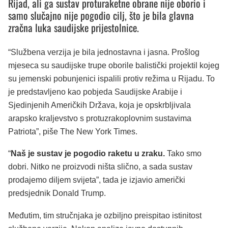
Rijad, ali ga sustav proturaketne obrane nije oborio i
samo slučajno nije pogodio cilj, što je bila glavna
zračna luka saudijske prijestolnice.
“Službena verzija je bila jednostavna i jasna. Prošlog
mjeseca su saudijske trupe oborile balistički projektil kojeg
su jemenski pobunjenici ispalili protiv režima u Rijadu. To
je predstavljeno kao pobjeda Saudijske Arabije i
Sjedinjenih Američkih Država, koja je opskrbljivala
arapsko kraljevstvo s protuzrakoplovnim sustavima
Patriota”, piše The New York Times.
“
Naš je sustav je pogodio raketu u zraku.
Tako smo
dobri. Nitko ne proizvodi ništa slično, a sada sustav
prodajemo diljem svijeta”, tada je izjavio američki
predsjednik Donald Trump.
Međutim, tim stručnjaka je ozbiljno preispitao istinitost