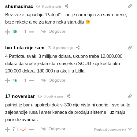
shumadinac
8 godine prije
Bez veze napadaju “Patriot” – on je namenjen za savremene,
brze rakete a ne za tamo neku starudiju
Odgovori
36
-1
Ivo Lola nije sam
8 godine prije
4 Patriota, svaki 3 milijuna dolara, ukupno treba 12.000.000
dolara da sruše jedan stari sovjetski SCUD koji košta oko
200.000 dolara. 180.000 na akciji u Lidla!
Odgovori
46
-1
17 novembar
8 godine prije
patriot je bar u upotrebi dok s-300 nije nista ni oborio . sve su to
zajebancije rusa i amerikanaca da prodaju sisteme i uzimaju
pare drzavama .
Odgovori
7
-14
Pogledaj odgovore
(4)