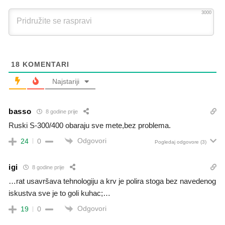
3000
18
KOMENTARI
Najstariji
basso
8 godine prije
Ruski S-300/400 obaraju sve mete,bez problema.
Odgovori
24
0
Pogledaj odgovore
(3)
igi
8 godine prije
…rat usavršava tehnologiju a krv je polira stoga bez navedenog
iskustva sve je to goli kuhac;…
Odgovori
19
0