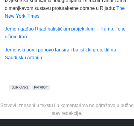
Izvješće sa snimkama, fotografijama i stručnim analizama
o manjkavom sustavu proturaketne obrane u Rijadu:
The
New York Times
Jemen gađao Rijad balističkim projektilom – Trump: To je
učinio Iran
Jemenski borci ponovo lansirali balisticki projektil na
Saudijsku Arabiju
BURKAN-2
PATRIOT
Stavovi izneseni u tekstu i u komentarima ne odražavaju nužno
stav redakcije.