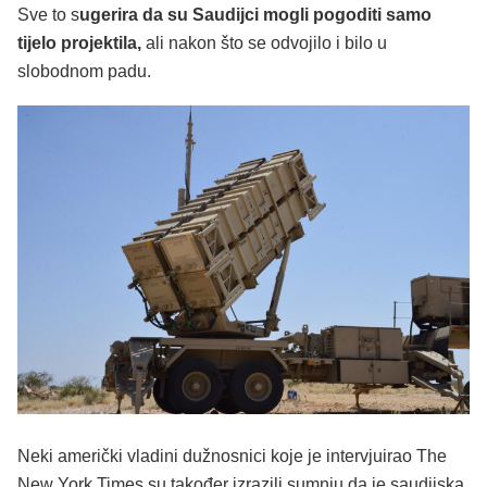
Sve to s
ugerira da su Saudijci mogli pogoditi samo
tijelo projektila,
ali nakon što se odvojilo i bilo u
slobodnom padu.
Neki američki vladini dužnosnici koje je intervjuirao The
New York Times su također izrazili sumnju da je saudijska