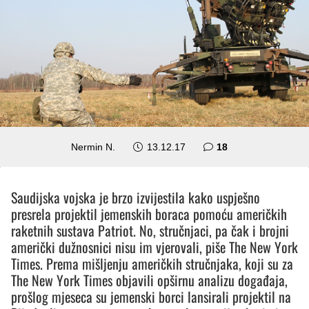
komentara
Nermin N.
13.12.17
18
Saudijska vojska je brzo izvijestila kako uspješno
presrela projektil jemenskih boraca pomoću američkih
raketnih sustava Patriot. No, stručnjaci, pa čak i brojni
američki dužnosnici nisu im vjerovali, piše The New York
Times. Prema mišljenju američkih stručnjaka, koji su za
The New York Times objavili opširnu analizu događaja,
prošlog mjeseca su jemenski borci lansirali projektil na