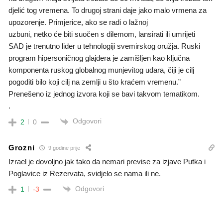
djelić tog vremena. To drugoj strani daje jako malo vrmena za
upozorenje. Primjerice, ako se radi o lažnoj
uzbuni, netko će biti suočen s dilemom, lansirati ili umrijeti
SAD je trenutno lider u tehnologiji svemirskog oružja. Ruski
program hipersoničnog glajdera je zamišljen kao ključna
komponenta ruskog globalnog munjevitog udara, čiji je cilj
pogoditi bilo koji cilj na zemlji u što kraćem vremenu.”
Prenešeno iz jednog izvora koji se bavi takvom tematikom.
.
Odgovori
2
0
Grozni
9 godine prije
Izrael je dovoljno jak tako da nemari previse za izjave Putka i
Poglavice iz Rezervata, svidjelo se nama ili ne.
Odgovori
1
-3