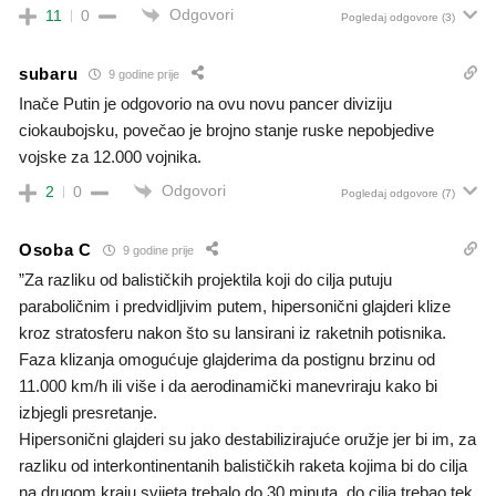
Odgovori
11
0
Pogledaj odgovore
(3)
subaru
9 godine prije
Inače Putin je odgovorio na ovu novu pancer diviziju
ciokaubojsku, povečao je brojno stanje ruske nepobjedive
vojske za 12.000 vojnika.
Odgovori
2
0
Pogledaj odgovore
(7)
Osoba C
9 godine prije
”Za razliku od balističkih projektila koji do cilja putuju
paraboličnim i predvidljivim putem, hipersonični glajderi klize
kroz stratosferu nakon što su lansirani iz raketnih potisnika.
Faza klizanja omogućuje glajderima da postignu brzinu od
11.000 km/h ili više i da aerodinamički manevriraju kako bi
izbjegli presretanje.
Hipersonični glajderi su jako destabilizirajuće oružje jer bi im, za
razliku od interkontinentanih balističkih raketa kojima bi do cilja
na drugom kraju svijeta trebalo do 30 minuta, do cilja trebao tek