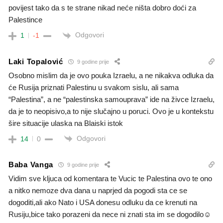
povijest tako da s te strane nikad neće ništa dobro doći za
Palestince
Odgovori
1
-1
Laki Topalović
9 godine prije
Osobno mislim da je ovo pouka Izraelu, a ne nikakva odluka da
će Rusija priznati Palestinu u svakom sislu, ali sama
“Palestina”, a ne “palestinska samouprava” ide na živce Izraelu,
da je to neopisivo,a to nije slučajno u poruci. Ovo je u kontekstu
šire situacije ulaska na Blaiski istok
Odgovori
14
0
Baba Vanga
9 godine prije
Vidim sve kljuca od komentara te Vucic te Palestina ovo te ono
a nitko nemoze dva dana u naprjed da pogodi sta ce se
dogoditi,ali ako Nato i USA donesu odluku da ce krenuti na
Rusiju,bice tako porazeni da nece ni znati sta im se dogodilo☺