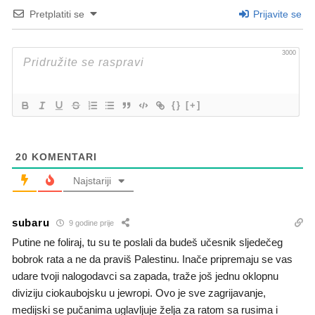
Pretplatiti se
Prijavite se
3000
{}
[+]
20
KOMENTARI
Najstariji
subaru
9 godine prije
Putine ne foliraj, tu su te poslali da budeš učesnik sljedečeg
bobrok rata a ne da praviš Palestinu. Inače pripremaju se vas
udare tvoji nalogodavci sa zapada, traže još jednu oklopnu
diviziju ciokaubojsku u jewropi. Ovo je sve zagrijavanje,
medijski se pučanima uglavljuje želja za ratom sa rusima i