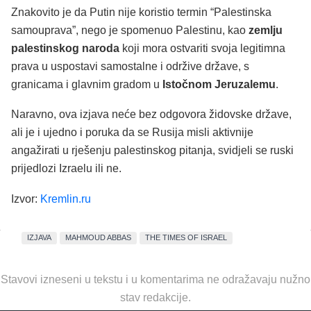
Znakovito je da Putin nije koristio termin “Palestinska
samouprava”, nego je spomenuo Palestinu, kao
zemlju
palestinskog naroda
koji mora ostvariti svoja legitimna
prava u uspostavi samostalne i održive države, s
granicama i glavnim gradom u
Istočnom Jeruzalemu
.
Naravno, ova izjava neće bez odgovora židovske države,
ali je i ujedno i poruka da se Rusija misli aktivnije
angažirati u rješenju palestinskog pitanja, svidjeli se ruski
prijedlozi Izraelu ili ne.
Izvor:
Kremlin.ru
IZJAVA
MAHMOUD ABBAS
THE TIMES OF ISRAEL
Stavovi izneseni u tekstu i u komentarima ne odražavaju nužno
stav redakcije.