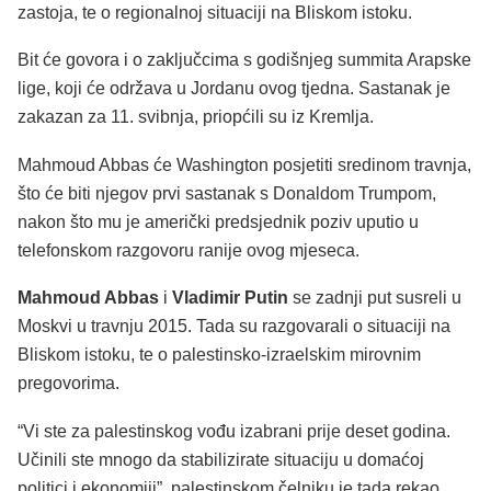
zastoja, te o regionalnoj situaciji na Bliskom istoku.
Bit će govora i o zaključcima s godišnjeg summita Arapske
lige, koji će održava u Jordanu ovog tjedna. Sastanak je
zakazan za 11. svibnja, priopćili su iz Kremlja.
Mahmoud Abbas će Washington posjetiti sredinom travnja,
što će biti njegov prvi sastanak s Donaldom Trumpom,
nakon što mu je američki predsjednik poziv uputio u
telefonskom razgovoru ranije ovog mjeseca.
Mahmoud Abbas
i
Vladimir Putin
se zadnji put susreli u
Moskvi u travnju 2015. Tada su razgovarali o situaciji na
Bliskom istoku, te o palestinsko-izraelskim mirovnim
pregovorima.
“Vi ste za palestinskog vođu izabrani prije deset godina.
Učinili ste mnogo da stabilizirate situaciju u domaćoj
politici i ekonomiji”, palestinskom čelniku je tada rekao