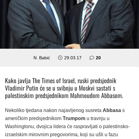
komentara
N. Babić
29.03.17
20
Kako javlja The Times of Israel, ruski predsjednik
Vladimir Putin će se u svibnju u Moskvi sastati s
palestinskim predsjednikom Mahmoudom Abbasom.
Nekoliko tjedana nakon najavljenog susreta
Abbasa
s
američkim predsjednikom
Trumpom
u travnju u
Washingtonu, dvojica lidera će raspravljati o palestinsko-
izraelskim mirovnim pregovorima, koji su ušli u fazu