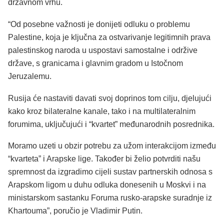
državnom vrhu.
“Od posebne važnosti je donijeti odluku o problemu
Palestine, koja je ključna za ostvarivanje legitimnih prava
palestinskog naroda u uspostavi samostalne i održive
države, s granicama i glavnim gradom u Istočnom
Jeruzalemu.
Rusija će nastaviti davati svoj doprinos tom cilju, djelujući
kako kroz bilateralne kanale, tako i na multilateralnim
forumima, uključujući i “kvartet” međunarodnih posrednika.
Moramo uzeti u obzir potrebu za užom interakcijom između
“kvarteta” i Arapske lige. Također bi želio potvrditi našu
spremnost da izgradimo cijeli sustav partnerskih odnosa s
Arapskom ligom u duhu odluka donesenih u Moskvi i na
ministarskom sastanku Foruma rusko-arapske suradnje iz
Khartouma”, poručio je Vladimir Putin.