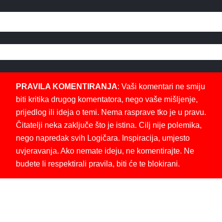
PRAVILA KOMENTIRANJA
: Vaši komentari ne smiju
biti kritika drugog komentatora, nego vaše mišljenje,
prijedlog ili ideja o temi. Nema rasprave tko je u pravu.
Čitatelji neka zaključe što je istina. Cilj nije polemika,
nego napredak svih Logičara. Inspiracija, umjesto
uvjeravanja. Ako nemate ideju, ne komentirajte. Ne
budete li respektirali pravila, biti će te blokirani.