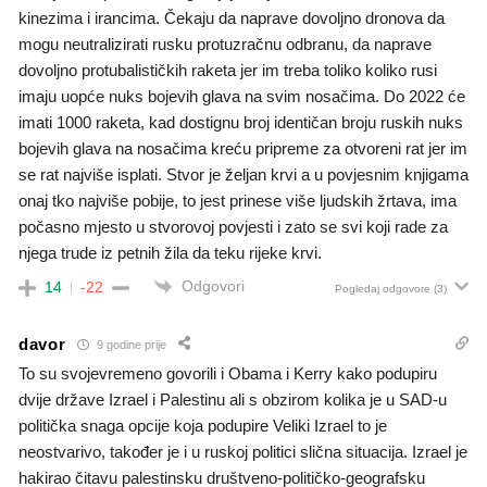
kinezima i irancima. Čekaju da naprave dovoljno dronova da
mogu neutralizirati rusku protuzračnu odbranu, da naprave
dovoljno protubalističkih raketa jer im treba toliko koliko rusi
imaju uopće nuks bojevih glava na svim nosačima. Do 2022 će
imati 1000 raketa, kad dostignu broj identičan broju ruskih nuks
bojevih glava na nosačima kreću pripreme za otvoreni rat jer im
se rat najviše isplati. Stvor je željan krvi a u povjesnim knjigama
onaj tko najviše pobije, to jest prinese više ljudskih žrtava, ima
počasno mjesto u stvorovoj povjesti i zato se svi koji rade za
njega trude iz petnih žila da teku rijeke krvi.
Odgovori
14
-22
Pogledaj odgovore
(3)
davor
9 godine prije
To su svojevremeno govorili i Obama i Kerry kako podupiru
dvije države Izrael i Palestinu ali s obzirom kolika je u SAD-u
politička snaga opcije koja podupire Veliki Izrael to je
neostvarivo, također je i u ruskoj politici slična situacija. Izrael je
hakirao čitavu palestinsku društveno-političko-geografsku