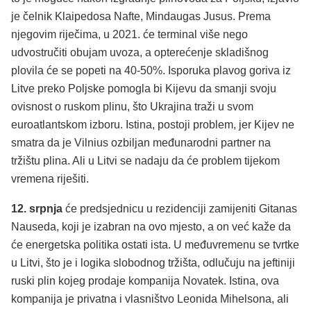
je čelnik Klaipedosa Nafte, Mindaugas Jusus. Prema
njegovim riječima, u 2021. će terminal više nego
udvostručiti obujam uvoza, a opterećenje skladišnog
plovila će se popeti na 40-50%. Isporuka plavog goriva iz
Litve preko Poljske pomogla bi Kijevu da smanji svoju
ovisnost o ruskom plinu, što Ukrajina traži u svom
euroatlantskom izboru. Istina, postoji problem, jer Kijev ne
smatra da je Vilnius ozbiljan međunarodni partner na
tržištu plina. Ali u Litvi se nadaju da će problem tijekom
vremena riješiti.
12. srpnja
će predsjednicu u rezidenciji zamijeniti Gitanas
Nauseda, koji je izabran na ovo mjesto, a on već kaže da
će energetska politika ostati ista. U međuvremenu se tvrtke
u Litvi, što je i logika slobodnog tržišta, odlučuju na jeftiniji
ruski plin kojeg prodaje kompanija Novatek. Istina, ova
kompanija je privatna i vlasništvo Leonida Mihelsona, ali