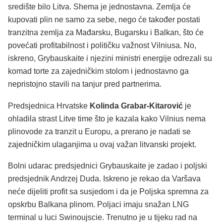
središte bilo Litva. Shema je jednostavna. Zemlja će
kupovati plin ne samo za sebe, nego će također postati
tranzitna zemlja za Mađarsku, Bugarsku i Balkan, što će
povećati profitabilnost i političku važnost Vilniusa. No,
iskreno, Grybauskaite i njezini ministri energije odrezali su
komad torte za zajedničkim stolom i jednostavno ga
nepristojno stavili na tanjur pred partnerima.
Predsjednica Hrvatske
Kolinda Grabar-Kitarović
je
ohladila strast Litve time što je kazala kako Vilnius nema
plinovode za tranzit u Europu, a prerano je nadati se
zajedničkim ulaganjima u ovaj važan litvanski projekt.
Bolni udarac predsjednici Grybauskaite je zadao i poljski
predsjednik Andrzej Duda. Iskreno je rekao da Varšava
neće dijeliti profit sa susjedom i da je Poljska spremna za
opskrbu Balkana plinom. Poljaci imaju snažan LNG
terminal u luci Swinoujscie. Trenutno je u tijeku rad na