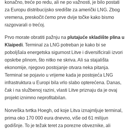
konačno, treće po redu, ali ne po važnosti, je bilo postati
za Europu distribucijsko središte za američki LNG. Zbog
vremena, preskočit ćemo prve dvije točke kako bismo
razgovarali o trećoj.
Prvo morate obratiti pažnju na
plutajuće skladište plina u
Klaipedi
. Terminal za LNG potreban je kako bi se
poboljšala energetska sigurnost Litve i diversificirali izvori
opskrbe plinom, što nitko ne skriva. Ali sa stajališta
ekonomije, njegovo postojanje otvara neka pitanja.
Terminal se pojavio u vrijeme kada je postojeća LNG
infrastruktura u Europi bila vrlo slabo opterećena. Danas,
čak i na službenoj razini, vlasti Litve priznaju da je ovaj
projekt iznimno neprofitabilan.
Norveška tvrtka Hoegh, od koje Litva iznajmljuje terminal,
prima oko 170 000 eura dnevno, više od 61 milijun
godišnje. To je težak teret za porezne obveznike, ali