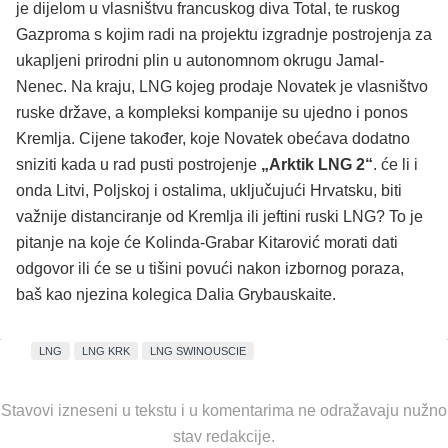
je dijelom u vlasništvu francuskog diva Total, te ruskog
Gazproma s kojim radi na projektu izgradnje postrojenja za
ukapljeni prirodni plin u autonomnom okrugu Jamal-
Nenec. Na kraju, LNG kojeg prodaje Novatek je vlasništvo
ruske države, a kompleksi kompanije su ujedno i ponos
Kremlja. Cijene također, koje Novatek obećava dodatno
sniziti kada u rad pusti postrojenje
„Arktik LNG 2“
. će li i
onda Litvi, Poljskoj i ostalima, uključujući Hrvatsku, biti
važnije distanciranje od Kremlja ili jeftini ruski LNG? To je
pitanje na koje će Kolinda-Grabar Kitarović morati dati
odgovor ili će se u tišini povući nakon izbornog poraza,
baš kao njezina kolegica Dalia Grybauskaite.
LNG
LNG KRK
LNG SWINOUSCIE
Stavovi izneseni u tekstu i u komentarima ne odražavaju nužno
stav redakcije.