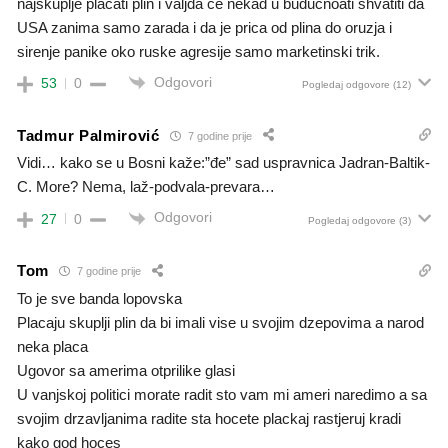
najskuplje placati plin i valjda ce nekad u buducnoati shvatiti da
USA zanima samo zarada i da je prica od plina do oruzja i
sirenje panike oko ruske agresije samo marketinski trik.
Odgovori
53
0
Pogledaj odgovore
(12)
Tadmur Palmirović
7 godine prije
Vidi… kako se u Bosni kaže:”đe” sad uspravnica Jadran-Baltik-
C. More? Nema, laž-podvala-prevara…
Odgovori
27
0
Pogledaj odgovore
(3)
Tom
7 godine prije
To je sve banda lopovska
Placaju skuplji plin da bi imali vise u svojim dzepovima a narod
neka placa
Ugovor sa amerima otprilike glasi
U vanjskoj politici morate radit sto vam mi ameri naredimo a sa
svojim drzavljanima radite sta hocete plackaj rastjeruj kradi
kako god hoces