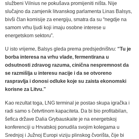
službeni Vilnius ne pokušava promijeniti ništa. Nije
slučajno da zamjenik litvanskog parlamenta Linas Balsys,
bivši član komisije za energiju, smatra da su “negdje na
samom vrhu ljudi koji imaju osobne interese u
energetskom sektoru”.
U isto vrijeme, Balsys gleda prema predsjedništvu:
“Tu je
borba interesa na vrhu vlade, fermentirana u
odsutnosti zdravog razuma, cinična nespremnost da
se razmišlja u interesu nacije i da se otvoreno
raspravlja i donosi odluke koje su zaista ekonomski
korisne za Litvu.”
Kao rezultat toga, LNG terminal je postao skupa igračka i
radi samo s četvrtinom kapaciteta. Da bi bio profitabilan,
šefica države Dalia Grybauskaite je na energetskoj
konferenciji u Hrvatskoj ponudila svojim kolegama u
Srednjoj i Južnoj Europi viziju plinskog čvorišta, čije bi