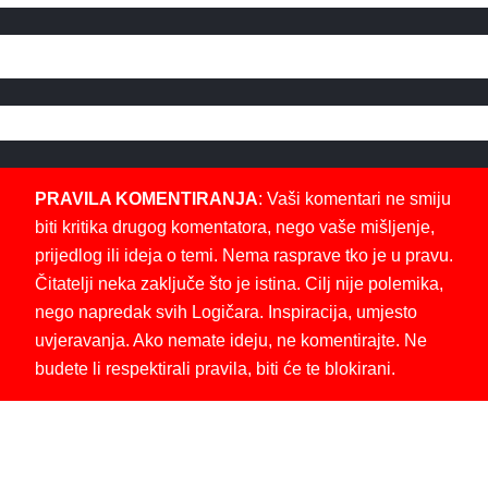
PRAVILA KOMENTIRANJA
: Vaši komentari ne smiju
biti kritika drugog komentatora, nego vaše mišljenje,
prijedlog ili ideja o temi. Nema rasprave tko je u pravu.
Čitatelji neka zaključe što je istina. Cilj nije polemika,
nego napredak svih Logičara. Inspiracija, umjesto
uvjeravanja. Ako nemate ideju, ne komentirajte. Ne
budete li respektirali pravila, biti će te blokirani.