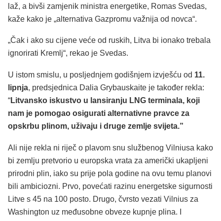
laž, a bivši zamjenik ministra energetike, Romas Svedas,
kaže kako je „alternativa Gazpromu važnija od novca“.
„Čak i ako su cijene veće od ruskih, Litva bi ionako trebala
ignorirati Kremlj“, rekao je Svedas.
U istom smislu, u posljednjem godišnjem izvješću od
11.
lipnja
, predsjednica Dalia Grybauskaite je također rekla:
“
Litvansko iskustvo u lansiranju LNG terminala, koji
nam je pomogao osigurati alternativne pravce za
opskrbu plinom, uživaju i druge zemlje svijeta.”
Ali nije rekla ni riječ o plavom snu službenog Vilniusa kako
bi zemlju pretvorio u europska vrata za američki ukapljeni
prirodni plin, iako su prije pola godine na ovu temu planovi
bili ambiciozni. Prvo, povećati razinu energetske sigurnosti
Litve s 45 na 100 posto. Drugo, čvrsto vezati Vilnius za
Washington uz međusobne obveze kupnje plina. I