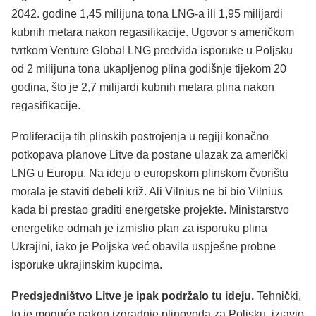
2042. godine 1,45 milijuna tona LNG-a ili 1,95 milijardi
kubnih metara nakon regasifikacije. Ugovor s američkom
tvrtkom Venture Global LNG predviđa isporuke u Poljsku
od 2 milijuna tona ukapljenog plina godišnje tijekom 20
godina, što je 2,7 milijardi kubnih metara plina nakon
regasifikacije.
Proliferacija tih plinskih postrojenja u regiji konačno
potkopava planove Litve da postane ulazak za američki
LNG u Europu. Na ideju o europskom plinskom čvorištu
morala je staviti debeli križ. Ali Vilnius ne bi bio Vilnius
kada bi prestao graditi energetske projekte. Ministarstvo
energetike odmah je izmislio plan za isporuku plina
Ukrajini, iako je Poljska već obavila uspješne probne
isporuke ukrajinskim kupcima.
Predsjedništvo Litve je ipak podržalo tu ideju.
Tehnički,
to je moguće nakon izgradnje plinovoda za Poljsku, izjavio