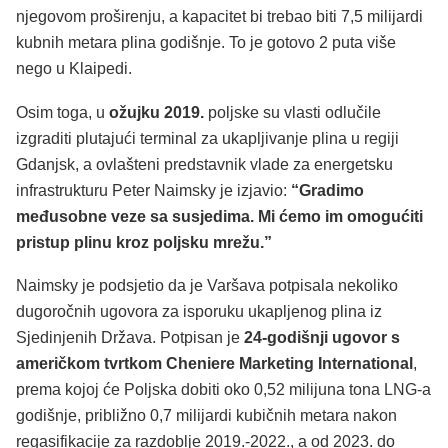
njegovom proširenju, a kapacitet bi trebao biti 7,5 milijardi
kubnih metara plina godišnje. To je gotovo 2 puta više
nego u Klaipedi.
Osim toga, u
ožujku 2019.
poljske su vlasti odlučile
izgraditi plutajući terminal za ukapljivanje plina u regiji
Gdanjsk, a ovlašteni predstavnik vlade za energetsku
infrastrukturu Peter Naimsky je izjavio:
“Gradimo
međusobne veze sa susjedima. Mi ćemo im omogućiti
pristup plinu kroz poljsku mrežu.”
Naimsky je podsjetio da je Varšava potpisala nekoliko
dugoročnih ugovora za isporuku ukapljenog plina iz
Sjedinjenih Država. Potpisan je
24-godišnji ugovor s
američkom tvrtkom Cheniere Marketing International
,
prema kojoj će Poljska dobiti oko 0,52 milijuna tona LNG-a
godišnje, približno 0,7 milijardi kubičnih metara nakon
regasifikacije za razdoblje 2019.-2022., a od 2023. do