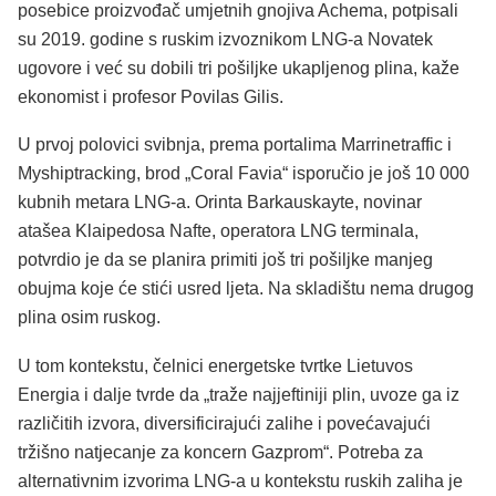
posebice proizvođač umjetnih gnojiva Achema, potpisali
su 2019. godine s ruskim izvoznikom LNG-a Novatek
ugovore i već su dobili tri pošiljke ukapljenog plina, kaže
ekonomist i profesor Povilas Gilis.
U prvoj polovici svibnja, prema portalima Marrinetraffic i
Myshiptracking, brod „Coral Favia“ isporučio je još 10 000
kubnih metara LNG-a. Orinta Barkauskayte, novinar
atašea Klaipedosa Nafte, operatora LNG terminala,
potvrdio je da se planira primiti još tri pošiljke manjeg
obujma koje će stići usred ljeta. Na skladištu nema drugog
plina osim ruskog.
U tom kontekstu, čelnici energetske tvrtke Lietuvos
Energia i dalje tvrde da „traže najjeftiniji plin, uvoze ga iz
različitih izvora, diversificirajući zalihe i povećavajući
tržišno natjecanje za koncern Gazprom“. Potreba za
alternativnim izvorima LNG-a u kontekstu ruskih zaliha je