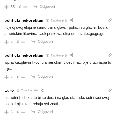
Odgovori
35
0
politicki nekorektan
7 godine prije
..cjeloj ovoj ekipi je samo plin u glavi…poljaci su glavni likovi u
americkim likovima….skiper,kowalski,rico,private..go,go,go
Odgovori
4
0
politicki nekorektan
7 godine prije
ispravka..glavni likovi u americkim vicevima…bije vrucina,pa to
ti je..
Odgovori
2
0
Euro
7 godine prije
pametni ljudi. zasto bi se derali na glas sta rade. čuti i radi svoj
poso. koji kulac trebaju svi znati .
Odgovori
5
0