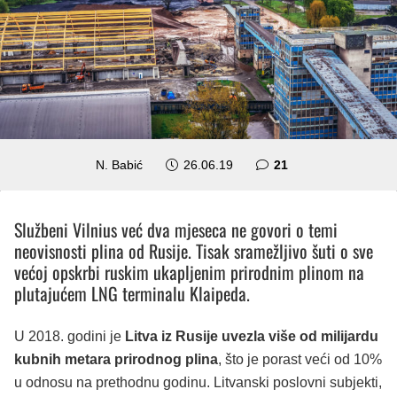
komentar
N. Babić
26.06.19
21
Službeni Vilnius već dva mjeseca ne govori o temi
neovisnosti plina od Rusije. Tisak sramežljivo šuti o sve
većoj opskrbi ruskim ukapljenim prirodnim plinom na
plutajućem LNG terminalu Klaipeda.
U 2018. godini je
Litva iz Rusije uvezla više od milijardu
kubnih metara prirodnog plina
, što je porast veći od 10%
u odnosu na prethodnu godinu. Litvanski poslovni subjekti,