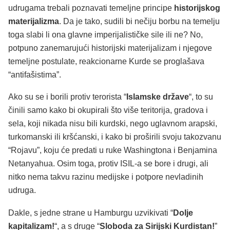
udrugama trebali poznavati temeljne principe
historijskog
materijalizma
. Da je tako, sudili bi nečiju borbu na temelju
toga slabi li ona glavne imperijalističke sile ili ne? No,
potpuno zanemarujući historijski materijalizam i njegove
temeljne postulate, reakcionarne Kurde se proglašava
“antifašistima”.
Ako su se i borili protiv terorista “
Islamske države
“, to su
činili samo kako bi okupirali što više teritorija, gradova i
sela, koji nikada nisu bili kurdski, nego uglavnom arapski,
turkomanski ili kršćanski, i kako bi proširili svoju takozvanu
“Rojavu”, koju će predati u ruke Washingtona i Benjamina
Netanyahua. Osim toga, protiv ISIL-a se bore i drugi, ali
nitko nema takvu razinu medijske i potpore nevladinih
udruga.
Dakle, s jedne strane u Hamburgu uzvikivati “
Dolje
kapitalizam!
“, a s druge “
Sloboda za Sirijski Kurdistan!
”