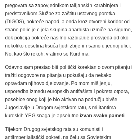
pregovara sa zapovjednikom talijanskih karabinjera i
predstavnikom Službe za zaštitu ustavnog poretka
(DIGOS), pokreće napad, a onda kroz otvoreni koridor od
strane policije cijela skupina anarhista uzmiče na sigurno,
dok policija pokreće nasilno razbijanje prosvjeda od oko
nekoliko desetina tisuća ljudi zbijenih samo u jednoj ulici.
No, kao što rekoh, vratimo se Kurdima.
Odavno sam prestao biti politički korektan o ovom pitanju i
tražiti odgovore na pitanja u pokušaju da nekako
opravdam njihovo djelovanje. Po mom mišljenju,
usporedba između europskih antifašista i pokreta otpora,
posebice onog koji je bio aktivan na području bivše
Jugoslavije u Drugom svjetskom ratu, s militantima
kurdskih YPG snaga je apsolutno
izvan svake pameti
.
Tijekom Drugog svjetskog rata su komunisti i
antiimperijalistički pokreti, na čelu sa Sovjetskim