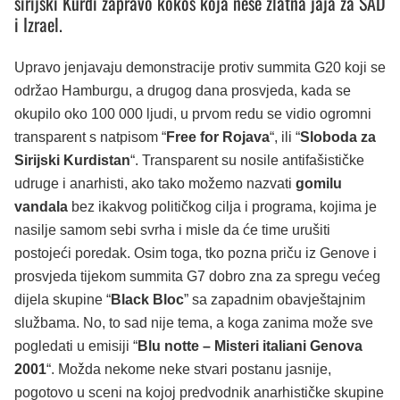
sirijski Kurdi zapravo kokoš koja nese zlatna jaja za SAD
i Izrael.
Upravo jenjavaju demonstracije protiv summita G20 koji se
održao Hamburgu, a drugog dana prosvjeda, kada se
okupilo oko 100 000 ljudi, u prvom redu se vidio ogromni
transparent s natpisom “
Free for Rojava
“, ili “
Sloboda za
Sirijski Kurdistan
“. Transparent su nosile antifašističke
udruge i anarhisti, ako tako možemo nazvati
gomilu
vandala
bez ikakvog političkog cilja i programa, kojima je
nasilje samom sebi svrha i misle da će time urušiti
postojeći poredak. Osim toga, tko pozna priču iz Genove i
prosvjeda tijekom summita G7 dobro zna za spregu većeg
dijela skupine “
Black Bloc
” sa zapadnim obavještajnim
službama. No, to sad nije tema, a koga zanima može sve
pogledati u emisiji “
Blu notte – Misteri italiani Genova
2001
“. Možda nekome neke stvari postanu jasnije,
pogotovo u sceni na kojoj predvodnik anarhističke skupine