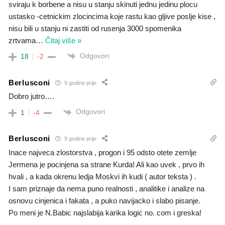
sviraju k borbene a nisu u stanju skinuti jednu jedinu plocu
ustasko -cetnickim zlocincima koje rastu kao gljive poslje kise ,
nisu bili u stanju ni zastiti od rusenja 3000 spomenika
zrtvama
…
Čitaj više »
Odgovori
18
-2
Berlusconi
9 godine prije
Dobro jutro….
Odgovori
1
-4
Berlusconi
9 godine prije
Inace najveca zlostorstva , progon i 95 odsto otete zemlje
Jermena je pocinjena sa strane Kurda! Ali kao uvek , prvo ih
hvali , a kada okrenu ledja Moskvi ih kudi ( autor teksta ) .
I sam priznaje da nema puno realnosti , analitike i analize na
osnovu cinjenica i fakata , a puko navijacko i slabo pisanje.
Po meni je N.Babic najslabija karika logic no. com i greska!