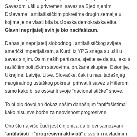
Savezom, ušli u privremeni savez sa Sjedinjenim
Državama i antifašističkim pokretima drugih zemalja u
kojima je na vlasti bila buržoaska demokratska elita.
Glavni neprijatelj svih je bio nacifašizam
.
Danas je neprijatelj slobodnog i antifašističkog svijeta
američki imperijalizam, a Kurdi iz YPG snaga su ušli u
savez s njim. Osim naših partizana, sjetite se da su, iako s
različitim političkim stavovima, oružane skupine Estonije,
Ukrajine, Latvije, Litve, Slovačke, čak i u nas, tadašnjeg
marginalnog ustaškog pokreta, prihvatili savez s Hitlerom
samo kako bi se ostvarili svoje “nacionalističke” snove.
To bi bio dovoljan dokaz našim današnjim “antifašistima”
kako nisu sve borbe za neovisnost progresivne.
Ono što najviše čudi jest činjenica da bi ovi samozvani
“
antifašisti
” i “
progresivni aktivisti
” u svojim nevladinim