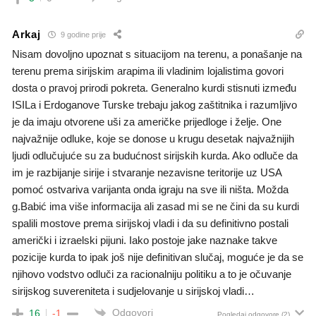
Arkaj
9 godine prije
Nisam dovoljno upoznat s situacijom na terenu, a ponašanje na
terenu prema sirijskim arapima ili vladinim lojalistima govori
dosta o pravoj prirodi pokreta. Generalno kurdi stisnuti između
ISILa i Erdoganove Turske trebaju jakog zaštitnika i razumljivo
je da imaju otvorene uši za američke prijedloge i želje. One
najvažnije odluke, koje se donose u krugu desetak najvažnijih
ljudi odlučujuće su za budućnost sirijskih kurda. Ako odluče da
im je razbijanje sirije i stvaranje nezavisne teritorije uz USA
pomoć ostvariva varijanta onda igraju na sve ili ništa. Možda
g.Babić ima više informacija ali zasad mi se ne čini da su kurdi
spalili mostove prema sirijskoj vladi i da su definitivno postali
američki i izraelski pijuni. Iako postoje jake naznake takve
pozicije kurda to ipak još nije definitivan slučaj, moguće je da se
njihovo vodstvo odluči za racionalniju politiku a to je očuvanje
sirijskog suvereniteta i sudjelovanje u sirijskoj vladi…
Odgovori
16
-1
Pogledaj odgovore
(2)