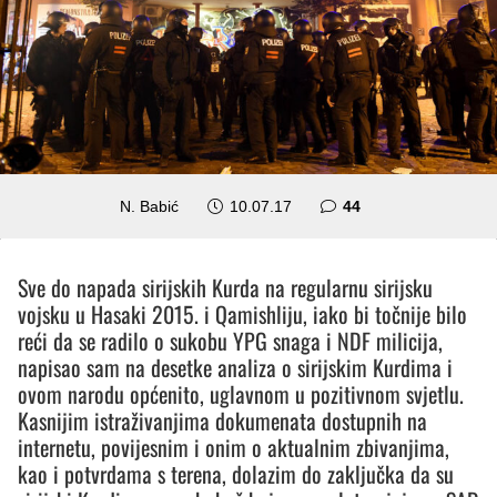
komentara
N. Babić
10.07.17
44
Sve do napada sirijskih Kurda na regularnu sirijsku
vojsku u Hasaki 2015. i Qamishliju, iako bi točnije bilo
reći da se radilo o sukobu YPG snaga i NDF milicija,
napisao sam na desetke analiza o sirijskim Kurdima i
ovom narodu općenito, uglavnom u pozitivnom svjetlu.
Kasnijim istraživanjima dokumenata dostupnih na
internetu, povijesnim i onim o aktualnim zbivanjima,
kao i potvrdama s terena, dolazim do zaključka da su