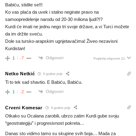
Babiću, stidite se!!!
Ko vas plaća da uvek i stalno negirate pravo na
samoopredelenje narodu od 20-30 miliona ljudi?!?
Kurdi će imati ne jednu nego tri svoje države, a vi Turci možete
da im držite sveću.
Dole sa tursko-arapskim ugnjetavačima! Živeo nezavisni
Kurdistan!
Odgovori
1
-7
Pogledaj odgovore
(1)
Netko Netkić
9 godine prije
Ti to tek sad shavtio. E Babiću, Babiću.
Odgovori
1
-2
Crveni Komesar
9 godine prije
Otkako su Ocalana zarobili, ubrzo zatim Kurdi gube svoju
“geostrategiju” i progresivnost pokreta…
Danas sto vidimo tamo su skupine svih boja… Mada za