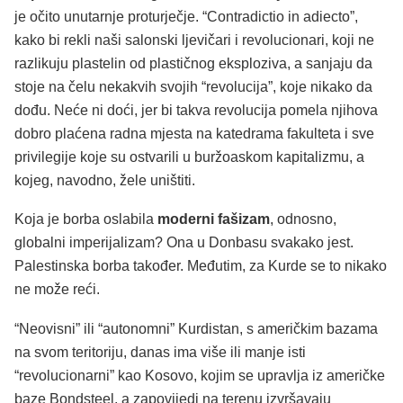
je očito unutarnje proturječje. “Contradictio in adiecto”,
kako bi rekli naši salonski ljevičari i revolucionari, koji ne
razlikuju plastelin od plastičnog eksploziva, a sanjaju da
stoje na čelu nekakvih svojih “revolucija”, koje nikako da
dođu. Neće ni doći, jer bi takva revolucija pomela njihova
dobro plaćena radna mjesta na katedrama fakulteta i sve
privilegije koje su ostvarili u buržoaskom kapitalizmu, a
kojeg, navodno, žele uništiti.
Koja je borba oslabila
moderni fašizam
, odnosno,
globalni imperijalizam? Ona u Donbasu svakako jest.
Palestinska borba također. Međutim, za Kurde se to nikako
ne može reći.
“Neovisni” ili “autonomni” Kurdistan, s američkim bazama
na svom teritoriju, danas ima više ili manje isti
“revolucionarni” kao Kosovo, kojim se upravlja iz američke
baze Bondsteel, a zapovijedi na terenu izvršavaju