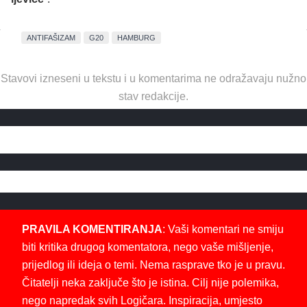
ANTIFAŠIZAM
G20
HAMBURG
Stavovi izneseni u tekstu i u komentarima ne odražavaju nužno
stav redakcije.
PRAVILA KOMENTIRANJA
: Vaši komentari ne smiju
biti kritika drugog komentatora, nego vaše mišljenje,
prijedlog ili ideja o temi. Nema rasprave tko je u pravu.
Čitatelji neka zaključe što je istina. Cilj nije polemika,
nego napredak svih Logičara. Inspiracija, umjesto