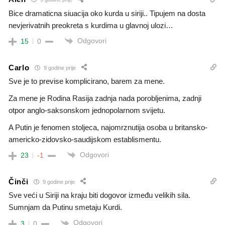
Bice dramaticna siuacija oko kurda u siriji.. Tipujem na dosta
nevjerivatnih preokreta s kurdima u glavnoj ulozi…
Odgovori
15
0
Carlo
9 godine prije
Sve je to previse komplicirano, barem za mene.
Za mene je Rodina Rasija zadnja nada porobljenima, zadnji
otpor anglo-saksonskom jednopolarnom svijetu.
A Putin je fenomen stoljeca, najomrznutija osoba u britansko-
americko-zidovsko-saudijskom establismentu.
Odgovori
23
-1
Činči
9 godine prije
Sve veći u Siriji na kraju biti dogovor između velikih sila.
Sumnjam da Putinu smetaju Kurdi.
Odgovori
3
0