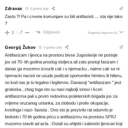
Zdravax
9 godine prije
Zasto ?! Pa i crvene komunjare su bili antifasisti … sta nije tako
?
Odgovori
1
-7
Pogledaj odgovore
(1)
Georgij Žukov
9 godine prije
Antifasizam i ljevica na prostoru bivse Jugoslavije ne postoje
jos od 70- tih godina proslog stoljeca ali zato postoji fasizam i
danas ga mozemo izvoziti cak i u njemacku , naime cak se ni
njemacki nacisti ne usude podizati spomenike himleru ili hitleru,
no kod nas je to legalno i legitimno. Danasnji “antifasizam ” jest
groteska , zbog toga sto su nasi najbolji sinovi i kceri
antifasizma pali u prvim redovima proleterskih brigada jos za
vrijeme oruzanog ustanka, za slobodu i protiv okupacije,
kvislinga i nazi- fasista . Ono sto je prezivilo rat odumrlo je
bioloski i 70 tih godina pricu o antifasizmu na prostoru SFRJ
mozemo staviti ad acta . Ostali su uhljebi i salonski ljevicari koji