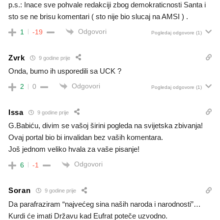
p.s.: Inace sve pohvale redakciji zbog demokraticnosti Santa i
sto se ne brisu komentari ( sto nije bio slucaj na AMSI ) .
Odgovori
1
-19
Pogledaj odgovore
(1)
Zvrk
9 godine prije
Onda, bumo ih usporedili sa UCK ?
Odgovori
2
0
Pogledaj odgovore
(1)
Issa
9 godine prije
G.Babiću, divim se vašoj širini pogleda na svijetska zbivanja!
Ovaj portal bio bi invalidan bez vaših komentara.
Još jednom veliko hvala za vaše pisanje!
Odgovori
6
-1
Soran
9 godine prije
Da parafraziram “najvećeg sina naših naroda i narodnosti”…
Kurdi će imati Državu kad Eufrat poteče uzvodno.