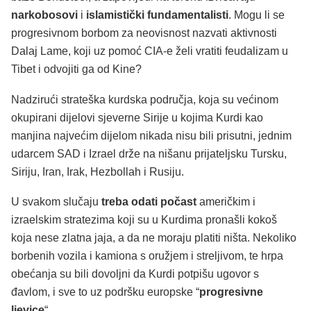
narkobosovi
i
islamistički fundamentalisti
. Mogu li se
progresivnom borbom za neovisnost nazvati aktivnosti
Dalaj Lame, koji uz pomoć CIA-e želi vratiti feudalizam u
Tibet i odvojiti ga od Kine?
Nadzirući strateška kurdska područja, koja su većinom
okupirani dijelovi sjeverne Sirije u kojima Kurdi kao
manjina najvećim dijelom nikada nisu bili prisutni, jednim
udarcem SAD i Izrael drže na nišanu prijateljsku Tursku,
Siriju, Iran, Irak, Hezbollah i Rusiju.
U svakom slučaju
treba odati počast
američkim i
izraelskim stratezima koji su u Kurdima pronašli kokoš
koja nese zlatna jaja, a da ne moraju platiti ništa. Nekoliko
borbenih vozila i kamiona s oružjem i streljivom, te hrpa
obećanja su bili dovoljni da Kurdi potpišu ugovor s
đavlom, i sve to uz podršku europske “
progresivne
ljevice
“.