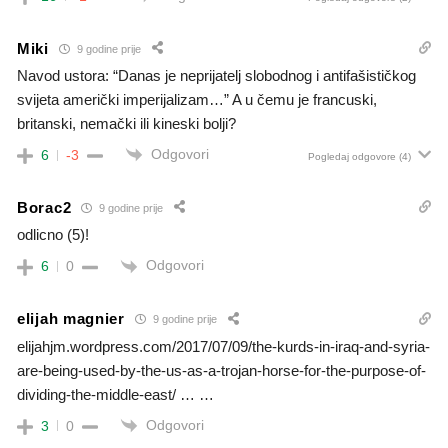
Miki
9 godine prije
Navod ustora: “Danas je neprijatelj slobodnog i antifašističkog
svijeta američki imperijalizam…” A u čemu je francuski,
britanski, nemački ili kineski bolji?
Odgovori
6
-3
Pogledaj odgovore
(4)
Borac2
9 godine prije
odlicno (5)!
Odgovori
6
0
elijah magnier
9 godine prije
elijahjm.wordpress.com/2017/07/09/the-kurds-in-iraq-and-syria-
are-being-used-by-the-us-as-a-trojan-horse-for-the-purpose-of-
dividing-the-middle-east/ … …
Odgovori
3
0