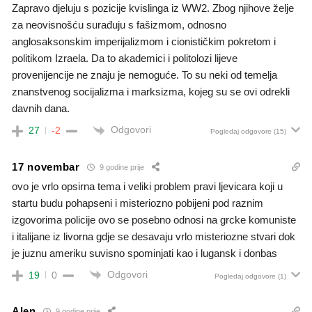
Zapravo djeluju s pozicije kvislinga iz WW2. Zbog njihove želje
za neovisnošću surađuju s fašizmom, odnosno
anglosaksonskim imperijalizmom i cionističkim pokretom i
politikom Izraela. Da to akademici i politolozi lijeve
provenijencije ne znaju je nemoguće. To su neki od temelja
znanstvenog socijalizma i marksizma, kojeg su se ovi odrekli
davnih dana.
Odgovori
27
-2
Pogledaj odgovore
(15)
17 novembar
9 godine prije
ovo je vrlo opsirna tema i veliki problem pravi ljevicara koji u
startu budu pohapseni i misteriozno pobijeni pod raznim
izgovorima policije ovo se posebno odnosi na grcke komuniste
i italijane iz livorna gdje se desavaju vrlo misteriozne stvari dok
je juznu ameriku suvisno spominjati kao i lugansk i donbas
Odgovori
19
0
Pogledaj odgovore
(1)
Alen
9 godine prije