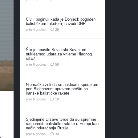
Civili poginuli kada je Donjeck pogođen
balističkom raketom, navodi DNR
komentara
prije 4 godine
29
Što je spasilo Sovjetski Savez od
nuklearnog udara za vrijeme Hladnog
rata?
komentara
prije 6 godina
59
Njemačka želi da se nuklearni sporazum
pod Bidenovom upravom proširi na
iranske balističke rakete
komentara
prije 6 godina
18
Sjedinjene Države tvrde da su spremne
rasporediti balističke rakete u Europi kao
način odvraćanja Rusije
.
komentara
prije 6 godina
30