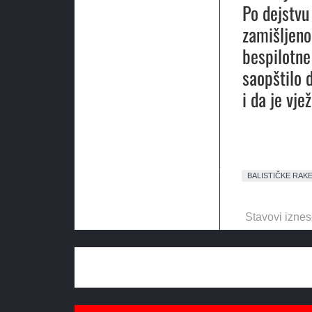
Po dejstvu
zamišljeno
bespilotne
saopštilo 
i da je vj
BALISTIČKE RAK
Stavovi iznes