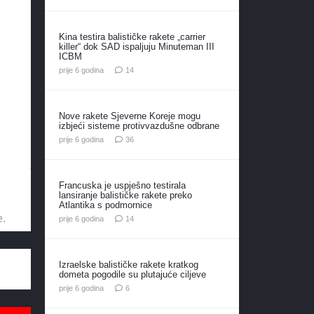
Kina testira balističke rakete „carrier
killer“ dok SAD ispaljuju Minuteman III
ICBM
komentara
prije 6 godina
14
Nove rakete Sjeverne Koreje mogu
izbjeći sisteme protivvazdušne odbrane
komentara
prije 6 godina
36
Francuska je uspješno testirala
lansiranje balističke rakete preko
Atlantika s podmornice
e.
komentara
prije 6 godina
14
Izraelske balističke rakete kratkog
dometa pogodile su plutajuće ciljeve
komentara
prije 6 godina
6