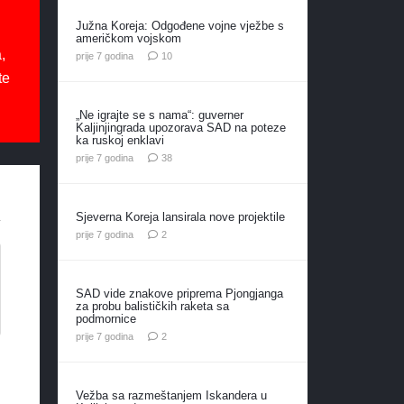
Južna Koreja: Odgođene vojne vježbe s
američkom vojskom
,
komentara
prije 7 godina
10
te
„Ne igrajte se s nama“: guverner
Kaljinjingrada upozorava SAD na poteze
ka ruskoj enklavi
komentara
prije 7 godina
38
Sjeverna Koreja lansirala nove projektile
komentara
prije 7 godina
2
SAD vide znakove priprema Pjongjanga
za probu balističkih raketa sa
podmornice
komentara
prije 7 godina
2
Vežba sa razmeštanjem Iskandera u