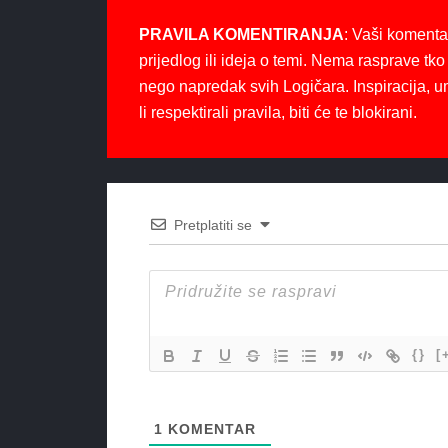
PRAVILA KOMENTIRANJA
: Vaši komenta
prijedlog ili ideja o temi. Nema rasprave tko 
nego napredak svih Logičara. Inspiracija, u
li respektirali pravila, biti će te blokirani.
Pretplatiti se
{}
[
1
KOMENTAR