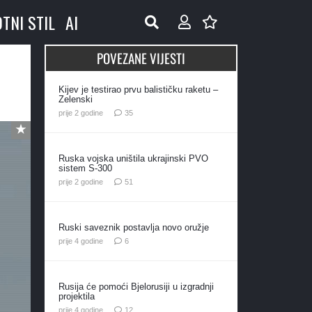
OTNI STIL
AI
POVEZANE VIJESTI
Kijev je testirao prvu balističku raketu –
Zelenski
komentara
prije 2 godine
35
Ruska vojska uništila ukrajinski PVO
sistem S-300
komentar
prije 2 godine
51
Ruski saveznik postavlja novo oružje
komentara
prije 4 godine
6
Rusija će pomoći Bjelorusiji u izgradnji
projektila
komentara
prije 4 godine
12