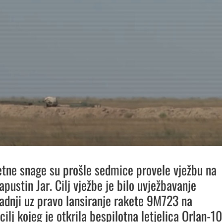
tne snage su prošle sedmice provele vježbu na
pustin Jar. Cilj vježbe je bilo uvježbavanje
radnji uz pravo lansiranje rakete 9M723 na
cilj kojeg je otkrila bespilotna letjelica Orlan-10