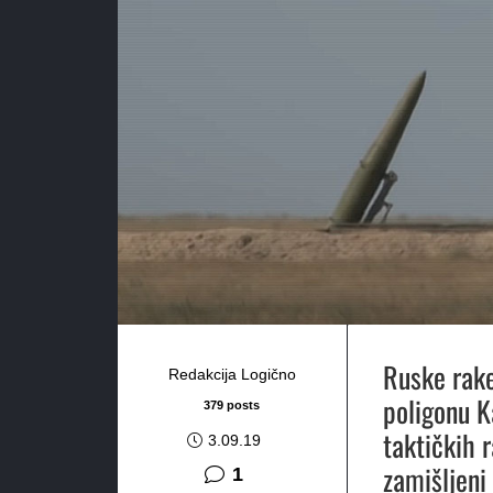
Ruske rake
Redakcija Logično
poligonu Ka
379 posts
taktičkih 
3.09.19
zamišljeni 
komentar
1