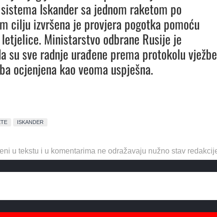
 sistema Iskander sa jednom raketom po
m cilju izvršena je provjera pogotka pomoću
 letjelice. Ministarstvo odbrane Rusije je
da su sve radnje urađene prema protokolu vježbe
ežba ocjenjena kao veoma uspješna.
ETE
ISKANDER
eni u tekstu i u komentarima ne odražavaju nužno stav redakcij