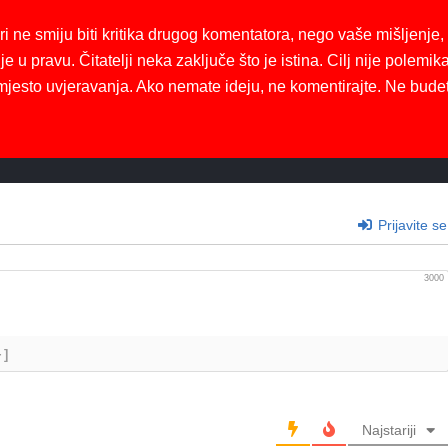
ri ne smiju biti kritika drugog komentatora, nego vaše mišljenje,
je u pravu. Čitatelji neka zaključe što je istina. Cilj nije polemika
mjesto uvjeravanja. Ako nemate ideju, ne komentirajte. Ne bude
Prijavite se
3000
+]
Najstariji