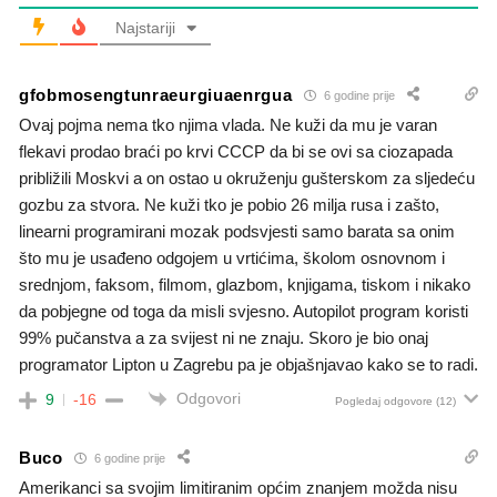
Najstariji
gfobmosengtunraeurgiuaenrgua
6 godine prije
Ovaj pojma nema tko njima vlada. Ne kuži da mu je varan
flekavi prodao braći po krvi CCCP da bi se ovi sa ciozapada
približili Moskvi a on ostao u okruženju gušterskom za sljedeću
gozbu za stvora. Ne kuži tko je pobio 26 milja rusa i zašto,
linearni programirani mozak podsvjesti samo barata sa onim
što mu je usađeno odgojem u vrtićima, školom osnovnom i
srednjom, faksom, filmom, glazbom, knjigama, tiskom i nikako
da pobjegne od toga da misli svjesno. Autopilot program koristi
99% pučanstva a za svijest ni ne znaju. Skoro je bio onaj
programator Lipton u Zagrebu pa je objašnjavao kako se to radi.
Odgovori
9
-16
Pogledaj odgovore
(12)
Buco
6 godine prije
Amerikanci sa svojim limitiranim općim znanjem možda nisu