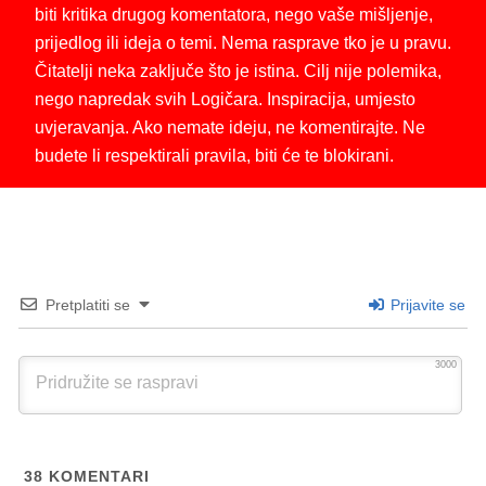
biti kritika drugog komentatora, nego vaše mišljenje,
prijedlog ili ideja o temi. Nema rasprave tko je u pravu.
Čitatelji neka zaključe što je istina. Cilj nije polemika,
nego napredak svih Logičara. Inspiracija, umjesto
uvjeravanja. Ako nemate ideju, ne komentirajte. Ne
budete li respektirali pravila, biti će te blokirani.
Pretplatiti se
Prijavite se
3000
38
KOMENTARI