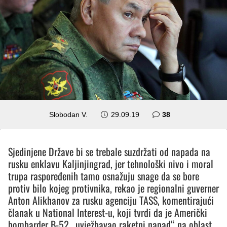
komentara
Slobodan V.
29.09.19
38
Sjedinjene Države bi se trebale suzdržati od napada na
rusku enklavu Kaljinjingrad, jer tehnološki nivo i moral
trupa raspoređenih tamo osnažuju snage da se bore
protiv bilo kojeg protivnika, rekao je regionalni guverner
Anton Alikhanov za rusku agenciju TASS, komentirajući
članak u National Interest-u, koji tvrdi da je Američki
bombarder B-52 „uvježbavao raketni napad“ na oblast