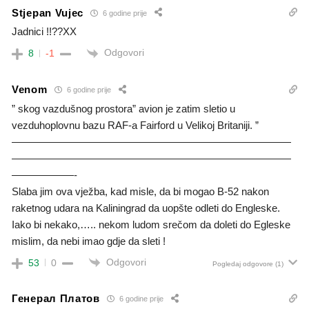
Stjepan Vujec
6 godine prije
Jadnici !!??XX
Odgovori
8
-1
Venom
6 godine prije
” skog vazdušnog prostora” avion je zatim sletio u
vezduhoplovnu bazu RAF-a Fairford u Velikoj Britaniji. ”
———————————————————————————
———————————————————————————
——————-
Slaba jim ova vježba, kad misle, da bi mogao B-52 nakon
raketnog udara na Kaliningrad da uopšte odleti do Engleske.
Iako bi nekako,….. nekom ludom srečom da doleti do Egleske
mislim, da nebi imao gdje da sleti !
Odgovori
53
0
Pogledaj odgovore
(1)
Генерал Платов
6 godine prije