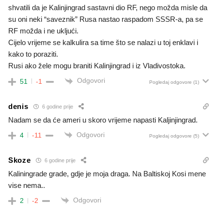
shvatili da je Kalinjingrad sastavni dio RF, nego možda misle da
su oni neki “saveznik” Rusa nastao raspadom SSSR-a, pa se
RF možda i ne ukljući.
Cijelo vrijeme se kalkulira sa time što se nalazi u toj enklavi i
kako to poraziti.
Rusi ako žele mogu braniti Kalinjingrad i iz Vladivostoka.
Odgovori
51
-1
Pogledaj odgovore
(1)
denis
6 godine prije
Nadam se da će ameri u skoro vrijeme napasti Kaljinjingrad.
Odgovori
4
-11
Pogledaj odgovore
(5)
Skoze
6 godine prije
Kaliningrade grade, gdje je moja draga. Na Baltiskoj Kosi mene
vise nema..
Odgovori
2
-2