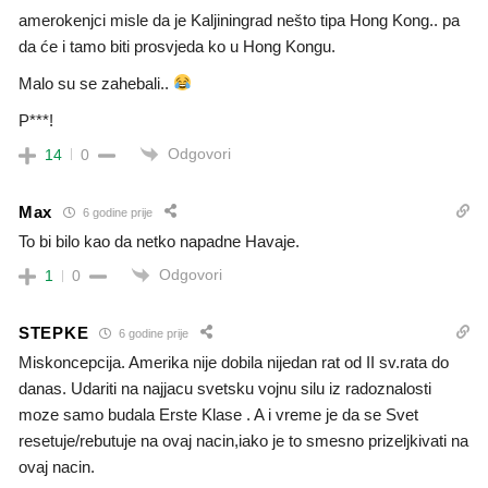
amerokenjci misle da je Kaljiningrad nešto tipa Hong Kong.. pa
da će i tamo biti prosvjeda ko u Hong Kongu.
Malo su se zahebali..
P***!
Odgovori
14
0
Max
6 godine prije
To bi bilo kao da netko napadne Havaje.
Odgovori
1
0
STEPKE
6 godine prije
Miskoncepcija. Amerika nije dobila nijedan rat od II sv.rata do
danas. Udariti na najjacu svetsku vojnu silu iz radoznalosti
moze samo budala Erste Klase . A i vreme je da se Svet
resetuje/rebutuje na ovaj nacin,iako je to smesno prizeljkivati na
ovaj nacin.