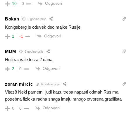
Odgovori
10
0
Bokan
6 godine prije
Konigsberg je oduvek deo majke Rusije.
Odgovori
1
-1
MDM
6 godine prije
Huti razvale to za 2 dana.
Odgovori
2
0
zoran mircic
6 godine prije
Vitez8 Neki pametni ljudi kazu treba napasti odmah Rusima
potrebna fizicka radna snaga imaju mnogo otvorena gradilista
Odgovori
0
0