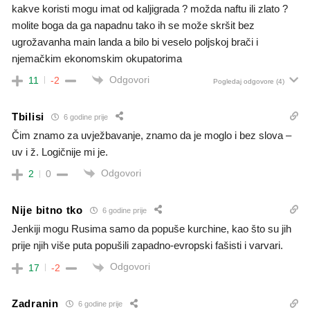
kakve koristi mogu imat od kaljigrada ? možda naftu ili zlato ?
molite boga da ga napadnu tako ih se može skršit bez
ugrožavanha main landa a bilo bi veselo poljskoj brači i
njemačkim ekonomskim okupatorima
Odgovori
11
-2
Pogledaj odgovore
(4)
Tbilisi
6 godine prije
Čim znamo za uvježbavanje, znamo da je moglo i bez slova –
uv i ž. Logičnije mi je.
Odgovori
2
0
Nije bitno tko
6 godine prije
Jenkiji mogu Rusima samo da popuše kurchine, kao što su jih
prije njih više puta popušili zapadno-evropski fašisti i varvari.
Odgovori
17
-2
Zadranin
6 godine prije