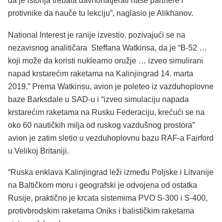
da je istorija trebala davnonatjerati naše partnere i
protivnike da nauče tu lekciju”, naglasio je Alikhanov.
National Interest je ranije izvestio, pozivajući se na
nezavisnog analitičara Steffana Watkinsa, da je “B-52 …
koji može da koristi nuklearno oružje … izveo simulirani
napad krstarećim raketama na Kalinjingrad 14. marta
2019.” Prema Watkinsu, avion je poleteo iz vazduhoplovne
baze Barksdale u SAD-u i “izveo simulaciju napada
krstarećim raketama na Rusku Federaciju, krećući se na
oko 60 nautičkih milja od ruskog vazdušnog prostora”
avion je zatim sletio u vezduhoplovnu bazu RAF-a Fairford
u Velikoj Britaniji.
“Ruska enklava Kalinjingrad leži između Poljske i Litvanije
na Baltičkom moru i geografski je odvojena od ostatka
Rusije, praktično je krcata sistemima PVO S-300 i S-400,
protivbrodskim raketama Oniks i balističkim raketama