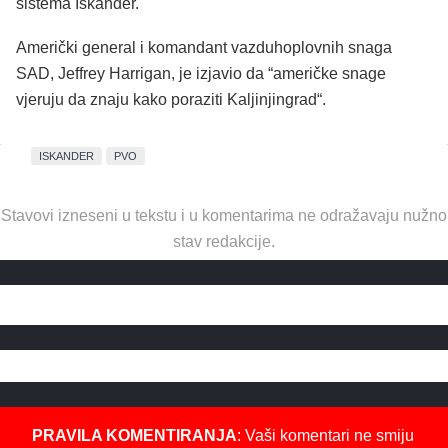
sistema Iskander.
Američki general i komandant vazduhoplovnih snaga
SAD, Jeffrey Harrigan, je izjavio da “američke snage
vjeruju da znaju kako poraziti Kaljinjingrad“.
ISKANDER
PVO
Stavovi izneseni u tekstu i u komentarima ne odražavaju nužno
stav redakcije.
PRAVILA KOMENTIRANJA
: Vaši komentari ne smiju