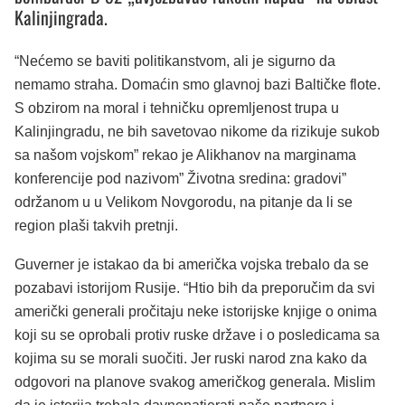
Kalinjingrada.
“Nećemo se baviti politikanstvom, ali je sigurno da
nemamo straha. Domaćin smo glavnoj bazi Baltičke flote.
S obzirom na moral i tehničku opremljenost trupa u
Kalinjingradu, ne bih savetovao nikome da rizikuje sukob
sa našom vojskom” rekao je Alikhanov na marginama
konferencije pod nazivom” Životna sredina: gradovi”
održanom u u Velikom Novgorodu, na pitanje da li se
region plaši takvih pretnji.
Guverner je istakao da bi američka vojska trebalo da se
pozabavi istorijom Rusije. “Htio bih da preporučim da svi
američki generali pročitaju neke istorijske knjige o onima
koji su se oprobali protiv ruske države i o posledicama sa
kojima su se morali suočiti. Jer ruski narod zna kako da
odgovori na planove svakog američkog generala. Mislim