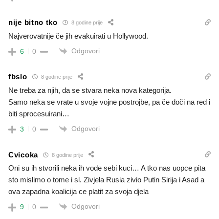
nije bitno tko
8 godine prije
Najverovatnije če jih evakuirati u Hollywood.
Odgovori
6
0
fbslo
8 godine prije
Ne treba za njih, da se stvara neka nova kategorija.
Samo neka se vrate u svoje vojne postrojbe, pa če doči na red i
biti sprocesuirani…
Odgovori
3
0
Cvicoka
8 godine prije
Oni su ih stvorili neka ih vode sebi kuci… A tko nas uopce pita
sto mislimo o tome i sl. Zivjela Rusia zivio Putin Sirija i Asad a
ova zapadna koalicija ce platit za svoja djela
Odgovori
9
0