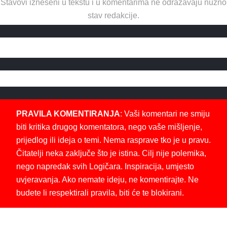
Stavovi izneseni u tekstu i u komentarima ne odražavaju nužno
stav redakcije.
PRAVILA KOMENTIRANJA
: Vaši komentari ne smiju
biti kritika drugog komentatora, nego vaše mišljenje,
prijedlog ili ideja o temi. Nema rasprave tko je u pravu.
Čitatelji neka zaključe što je istina. Cilj nije polemika,
nego napredak svih Logičara. Inspiracija, umjesto
uvjeravanja. Ako nemate ideju, ne komentirajte. Ne
budete li respektirali pravila, biti će te blokirani.