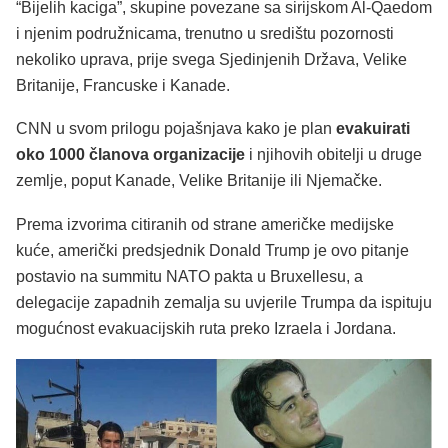
“Bijelih kaciga”, skupine povezane sa sirijskom Al-Qaedom
i njenim podružnicama, trenutno u središtu pozornosti
nekoliko uprava, prije svega Sjedinjenih Država, Velike
Britanije, Francuske i Kanade.
CNN u svom prilogu pojašnjava kako je plan
evakuirati
oko 1000 članova organizacije
i njihovih obitelji u druge
zemlje, poput Kanade, Velike Britanije ili Njemačke.
Prema izvorima citiranih od strane američke medijske
kuće, američki predsjednik Donald Trump je ovo pitanje
postavio na summitu NATO pakta u Bruxellesu, a
delegacije zapadnih zemalja su uvjerile Trumpa da ispituju
mogućnost evakuacijskih ruta preko Izraela i Jordana.