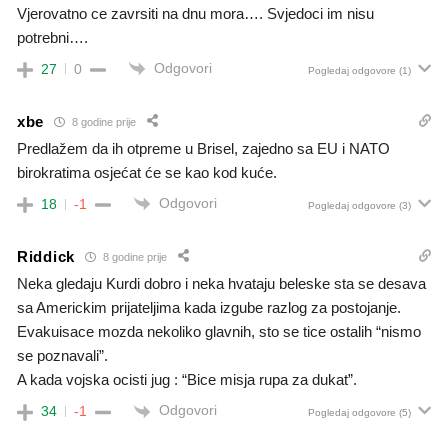
Vjerovatno ce zavrsiti na dnu mora…. Svjedoci im nisu
potrebni….
Odgovori
27
0
Pogledaj odgovore
(1)
xbe
8 godine prije
Predlažem da ih otpreme u Brisel, zajedno sa EU i NATO
birokratima osjećat će se kao kod kuće.
Odgovori
18
-1
Pogledaj odgovore
(3)
Riddick
8 godine prije
Neka gledaju Kurdi dobro i neka hvataju beleske sta se desava
sa Americkim prijateljima kada izgube razlog za postojanje.
Evakuisace mozda nekoliko glavnih, sto se tice ostalih “nismo
se poznavali”.
A kada vojska ocisti jug : “Bice misja rupa za dukat”.
Odgovori
34
-1
Pogledaj odgovore
(5)