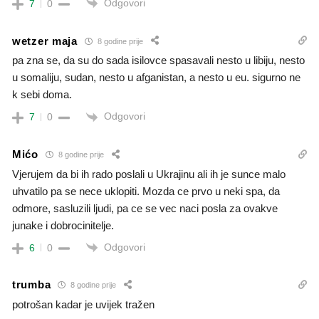
Odgovori
7
0
wetzer maja
8 godine prije
pa zna se, da su do sada isilovce spasavali nesto u libiju, nesto
u somaliju, sudan, nesto u afganistan, a nesto u eu. sigurno ne
k sebi doma.
Odgovori
7
0
Mićo
8 godine prije
Vjerujem da bi ih rado poslali u Ukrajinu ali ih je sunce malo
uhvatilo pa se nece uklopiti. Mozda ce prvo u neki spa, da
odmore, sasluzili ljudi, pa ce se vec naci posla za ovakve
junake i dobrocinitelje.
Odgovori
6
0
trumba
8 godine prije
potrošan kadar je uvijek tražen