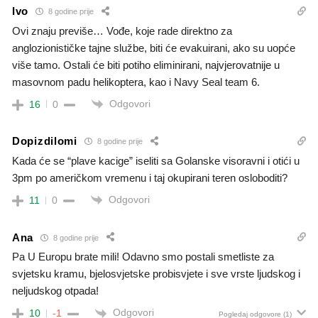
Ivo
8 godine prije
Ovi znaju previše… Vođe, koje rade direktno za
anglozionističke tajne službe, biti će evakuirani, ako su uopće
više tamo. Ostali će biti potiho eliminirani, najvjerovatnije u
masovnom padu helikoptera, kao i Navy Seal team 6.
Odgovori
16
0
Dopizdilomi
8 godine prije
Kada će se “plave kacige” iseliti sa Golanske visoravni i otići u
3pm po američkom vremenu i taj okupirani teren osloboditi?
Odgovori
11
0
Ana
8 godine prije
Pa U Europu brate mili! Odavno smo postali smetliste za
svjetsku kramu, bjelosvjetske probisvjete i sve vrste ljudskog i
neljudskog otpada!
Odgovori
10
-1
Pogledaj odgovore
(1)