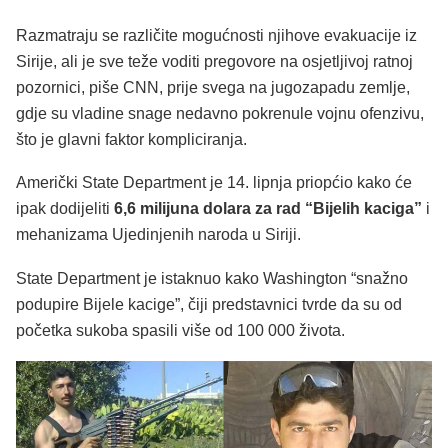
Razmatraju se različite mogućnosti njihove evakuacije iz
Sirije, ali je sve teže voditi pregovore na osjetljivoj ratnoj
pozornici, piše CNN, prije svega na jugozapadu zemlje,
gdje su vladine snage nedavno pokrenule vojnu ofenzivu,
što je glavni faktor kompliciranja.
Američki State Department je 14. lipnja priopćio kako će
ipak dodijeliti
6,6 milijuna dolara za rad “Bijelih kaciga”
i
mehanizama Ujedinjenih naroda u Siriji.
State Department je istaknuo kako Washington “snažno
podupire Bijele kacige”, čiji predstavnici tvrde da su od
početka sukoba spasili više od 100 000 života.