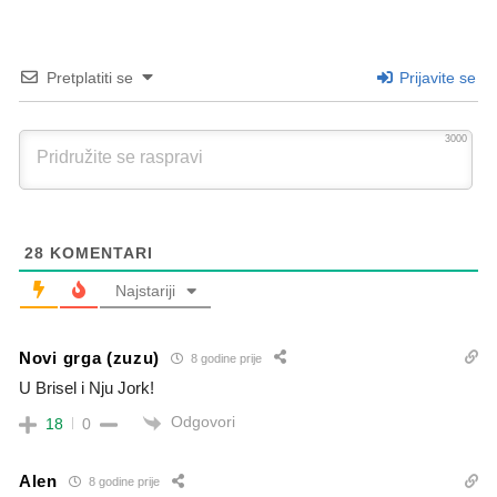
Pretplatiti se
Prijavite se
3000
28
KOMENTARI
Najstariji
Novi grga (zuzu)
8 godine prije
U Brisel i Nju Jork!
Odgovori
18
0
Alen
8 godine prije