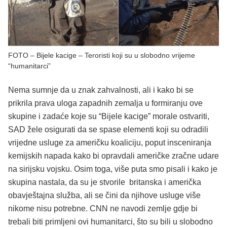
FOTO – Bijele kacige – Teroristi koji su u slobodno vrijeme
“humanitarci”
Nema sumnje da u znak zahvalnosti, ali i kako bi se
prikrila prava uloga zapadnih zemalja u formiranju ove
skupine i zadaće koje su “Bijele kacige” morale ostvariti,
SAD žele osigurati da se spase elementi koji su odradili
vrijedne usluge za američku koaliciju, poput insceniranja
kemijskih napada kako bi opravdali američke zračne udare
na sirijsku vojsku. Osim toga, više puta smo pisali i kako je
skupina nastala, da su je stvorile britanska i američka
obavještajna služba, ali se čini da njihove usluge više
nikome nisu potrebne. CNN ne navodi zemlje gdje bi
trebali biti primljeni ovi humanitarci, što su bili u slobodno