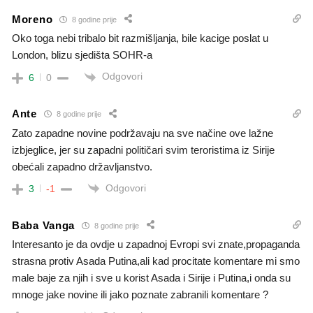
Moreno
8 godine prije
Oko toga nebi tribalo bit razmišljanja, bile kacige poslat u
London, blizu sjedišta SOHR-a
Odgovori
6
0
Ante
8 godine prije
Zato zapadne novine podržavaju na sve načine ove lažne
izbjeglice, jer su zapadni političari svim teroristima iz Sirije
obećali zapadno državljanstvo.
Odgovori
3
-1
Baba Vanga
8 godine prije
Interesanto je da ovdje u zapadnoj Evropi svi znate,propaganda
strasna protiv Asada Putina,ali kad procitate komentare mi smo
male baje za njih i sve u korist Asada i Sirije i Putina,i onda su
mnoge jake novine ili jako poznate zabranili komentare ?