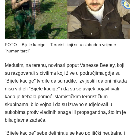
FOTO – Bijele kacige – Teroristi koji su u slobodno vrijeme
“humanitarci”
Međutim, na terenu, novinari poput Vanesse Beeley, koji
su razgovarali s civilima koji žive u područjima gdje su
“Bijele kacige” tvrdile da su radile, izvijestili da oni nikada
nisu vidjeli “Bijele kacige” i da su se uvijek pojavljivali
kada je trebala pomoć islamističkim terorističkim
skupinama, bilo vojna i da su izravno sudjelovali u
sukobima protiv vladinih snaga ili propagandna, što im je
bila glavna zadaća.
“Bijele kacige” sebe definiraju se kao politički neutralnu i