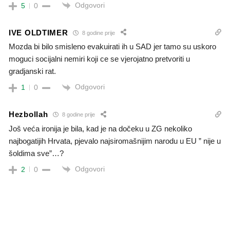
Odgovori
5
0
IVE OLDTIMER
8 godine prije
Mozda bi bilo smisleno evakuirati ih u SAD jer tamo su uskoro
moguci socijalni nemiri koji ce se vjerojatno pretvoriti u
gradjanski rat.
Odgovori
1
0
Hezbollah
8 godine prije
Još veća ironija je bila, kad je na dočeku u ZG nekoliko
najbogatijih Hrvata, pjevalo najsiromašnijim narodu u EU ” nije u
šoldima sve”…?
Odgovori
2
0