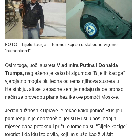
FOTO – Bijele kacige – Teroristi koji su u slobodno vrijeme
“humanitarci”
Osim toga, uoči susreta
Vladimira Putina
i
Donalda
Trumpa
, naglašeno je kako bi sigurnost “Bijelih kaciga”
vjerojatno mogla biti jedna od tema njihova susreta u
Helsinkiju, ali se zapadne zemlje nadaju da će pronaći
način za provedbu plana bez ikakve pomoći Moskve.
Jedan dužnosnik uprave je rekao kako pomoć Rusije u
pomirenju nije dobrodošla, jer su Rusi u posljednjih
mjesec dana potaknuli priču o tome da su “Bijele kacige”
teroristi i da idu iza civila, koji im služe kao živi štit.