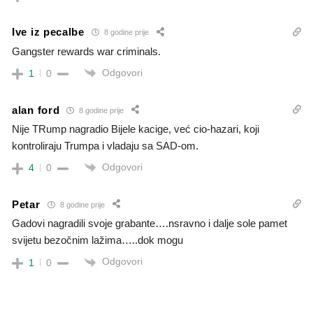
Ive iz pecalbe
8 godine prije
Gangster rewards war criminals.
Odgovori
1
0
alan ford
8 godine prije
Nije TRump nagradio Bijele kacige, već cio-hazari, koji
kontroliraju Trumpa i vladaju sa SAD-om.
Odgovori
4
0
Petar
8 godine prije
Gadovi nagradili svoje grabante….nsravno i dalje sole pamet
svijetu bezočnim lažima…..dok mogu
Odgovori
1
0