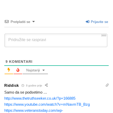
Pretplatiti se
Prijavite se
3000
9
KOMENTARI
Najstariji
Riddick
8 godine prije
Samo da se podsetimo …
http://www.thetruthseeker.co.uk/?p=166885
https://www.youtube.com/watch?v=mNavmTB_Bzg
https://www.veteranstoday.com/wp-