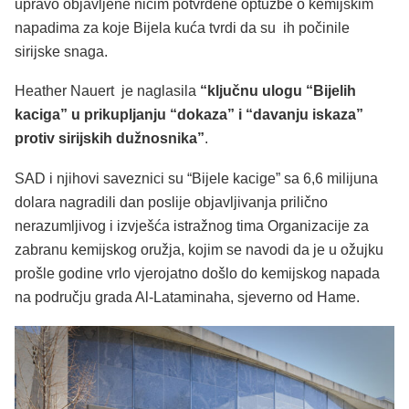
upravo objavljene ničim potvrđene optužbe o kemijskim
napadima za koje Bijela kuća tvrdi da su ih počinile
sirijske snaga.
Heather Nauert je naglasila
“ključnu ulogu “Bijelih
kaciga” u prikupljanju “dokaza” i “davanju iskaza”
protiv sirijskih dužnosnika”
.
SAD i njihovi saveznici su “Bijele kacige” sa 6,6 milijuna
dolara nagradili dan poslije objavljivanja prilično
nerazumljivog i izvješća istražnog tima Organizacije za
zabranu kemijskog oružja, kojim se navodi da je u ožujku
prošle godine vrlo vjerojatno došlo do kemijskog napada
na području grada Al-Lataminaha, sjeverno od Hame.