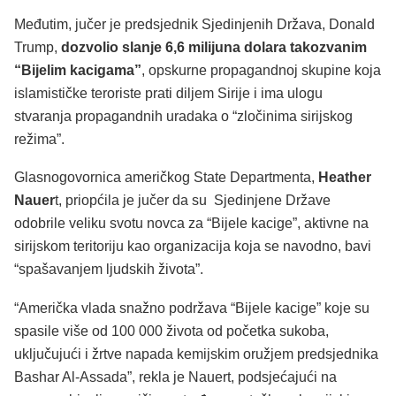
Međutim, jučer je predsjednik Sjedinjenih Država, Donald
Trump,
dozvolio slanje 6,6 milijuna dolara takozvanim
“Bijelim kacigama”
, opskurne propagandnoj skupine koja
islamističke teroriste prati diljem Sirije i ima ulogu
stvaranja propagandnih uradaka o “zločinima sirijskog
režima”.
Glasnogovornica američkog State Departmenta,
Heather
Nauer
t, priopćila je jučer da su Sjedinjene Države
odobrile veliku svotu novca za “Bijele kacige”, aktivne na
sirijskom teritoriju kao organizacija koja se navodno, bavi
“spašavanjem ljudskih života”.
“Američka vlada snažno podržava “Bijele kacige” koje su
spasile više od 100 000 života od početka sukoba,
uključujući i žrtve napada kemijskim oružjem predsjednika
Bashar Al-Assada”, rekla je Nauert, podsjećajući na