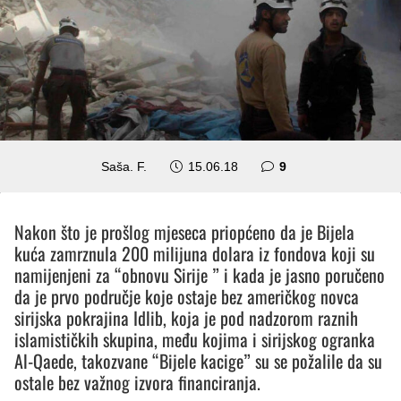
komentara
Saša. F.
15.06.18
9
Nakon što je prošlog mjeseca priopćeno da je Bijela
kuća zamrznula 200 milijuna dolara iz fondova koji su
namijenjeni za “obnovu Sirije ” i kada je jasno poručeno
da je prvo područje koje ostaje bez američkog novca
sirijska pokrajina Idlib, koja je pod nadzorom raznih
islamističkih skupina, među kojima i sirijskog ogranka
Al-Qaede, takozvane “Bijele kacige” su se požalile da su
ostale bez važnog izvora financiranja.