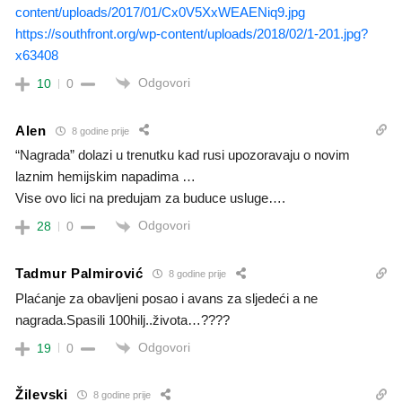
content/uploads/2017/01/Cx0V5XxWEAENiq9.jpg
https://southfront.org/wp-content/uploads/2018/02/1-201.jpg?
x63408
Odgovori
10
0
Alen
8 godine prije
“Nagrada” dolazi u trenutku kad rusi upozoravaju o novim
laznim hemijskim napadima …
Vise ovo lici na predujam za buduce usluge….
Odgovori
28
0
Tadmur Palmirović
8 godine prije
Plaćanje za obavljeni posao i avans za sljedeći a ne
nagrada.Spasili 100hilj..života…????
Odgovori
19
0
Žilevski
8 godine prije