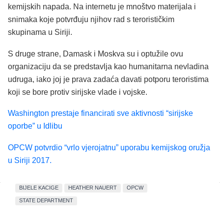
kemijskih napada. Na internetu je mnoštvo materijala i
snimaka koje potvrđuju njihov rad s terorističkim
skupinama u Siriji.
S druge strane, Damask i Moskva su i optužile ovu
organizaciju da se predstavlja kao humanitarna nevladina
udruga, iako joj je prava zadaća davati potporu teroristima
koji se bore protiv sirijske vlade i vojske.
Washington prestaje financirati sve aktivnosti “sirijske
oporbe” u Idlibu
OPCW potvrdio “vrlo vjerojatnu” uporabu kemijskog oružja
u Siriji 2017.
BIJELE KACIGE
HEATHER NAUERT
OPCW
STATE DEPARTMENT