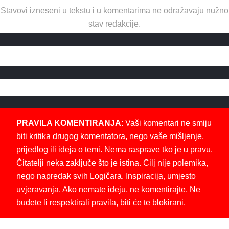
Stavovi izneseni u tekstu i u komentarima ne odražavaju nužno
stav redakcije.
PRAVILA KOMENTIRANJA
: Vaši komentari ne smiju
biti kritika drugog komentatora, nego vaše mišljenje,
prijedlog ili ideja o temi. Nema rasprave tko je u pravu.
Čitatelji neka zaključe što je istina. Cilj nije polemika,
nego napredak svih Logičara. Inspiracija, umjesto
uvjeravanja. Ako nemate ideju, ne komentirajte. Ne
budete li respektirali pravila, biti će te blokirani.