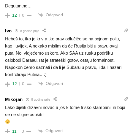
Degutantno…
Odgovori
12
0
Ivo
8 godine prije
Hebeš to, tko je kriv a tko prav odlučiće se na bojnom polju,
kao i uvijek. A nekako mislim da će Rusija biti u pravu ovaj
puta. No, vidjećemo uskoro. Ako SAA uz rusku podršku
oslobodi Daraau, rat je strateški gotov, ostaju formalnosti.
Napokon ćemo saznati i da li je Subaru u pravu, i da li hazari
kontroliraju Putina…:)
Odgovori
12
0
Mikojan
8 godine prije
Lako dijeliti državni novac a još k tome friško štampani, ni boja
se ne stigne osušiti !
Odgovori
11
0