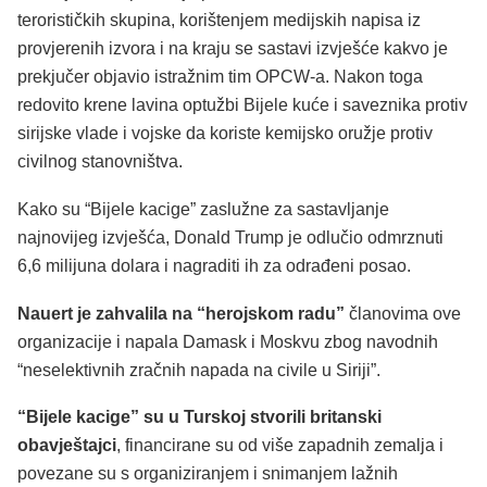
terorističkih skupina, korištenjem medijskih napisa iz
provjerenih izvora i na kraju se sastavi izvješće kakvo je
prekjučer objavio istražnim tim OPCW-a. Nakon toga
redovito krene lavina optužbi Bijele kuće i saveznika protiv
sirijske vlade i vojske da koriste kemijsko oružje protiv
civilnog stanovništva.
Kako su “Bijele kacige” zaslužne za sastavljanje
najnovijeg izvješća, Donald Trump je odlučio odmrznuti
6,6 milijuna dolara i nagraditi ih za odrađeni posao.
Nauert je zahvalila na “herojskom radu”
članovima ove
organizacije i napala Damask ​​i Moskvu zbog navodnih
“neselektivnih zračnih napada na civile u Siriji”.
“Bijele kacige” su u Turskoj stvorili britanski
obavještajci
, financirane su od više zapadnih zemalja i
povezane su s organiziranjem i snimanjem lažnih