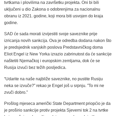
tvrtkama i plovilima na završetku projekta. Oni bi bili
uključeni u dio Zakona o odobrenjima za nacionalnu
obranu iz 2021. godine, koji mora biti usvojen do kraja
godine.
SAD će sada morati izvijestiti svoje saveznike prije
izricanja novih sankcija. Ova je odredba dodana nakon što
je predsjednik vanjskih poslova Predstavničkog doma
Eliot Engel iz New Yorka izrazio zabrinutost da će sankcije
naštetiti Njemačkoj i europskim zemljama, dok će se
Rusija izvući bez težih posljedica.
“Udarite na naše najbliže saveznike, no pustite Rusiju
neka se izvuče?” rekao je Engel još u srpnju. ”To mi ne
zvuči dobro.”
Prošlog mjeseca američki State Department priopćio je da
je proširio sankcije protiv projekta Sjeverni tok 2 na tvrtke