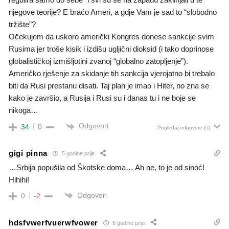
njegove teorije? E braćo Ameri, a gdje Vam je sad to “slobodno
tržište”?
Očekujem da uskoro američki Kongres donese sankcije svim
Rusima jer troše kisik i izdišu ugljični dioksid (i tako doprinose
globalističkoj izmišljotini zvanoj “globalno zatopljenje”).
Američko rješenje za skidanje tih sankcija vjerojatno bi trebalo
biti da Rusi prestanu disati. Taj plan je imao i Hiter, no zna se
kako je završio, a Rusija i Rusi su i danas tu i ne boje se
nikoga…
Odgovori
34
0
Pogledaj odgovore
(5)
gigi pinna
5 godine prije
…Srbija popušila od Škotske doma… Ah ne, to je od sinoć!
Hihihi!
Odgovori
0
-2
hdsfvwerfvuerwfvower
5 godine prije