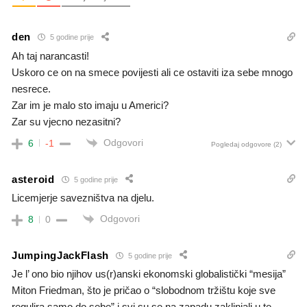
den
5 godine prije
Ah taj narancasti!
Uskoro ce on na smece povijesti ali ce ostaviti iza sebe mnogo
nesrece.
Zar im je malo sto imaju u Americi?
Zar su vjecno nezasitni?
Odgovori
6
-1
Pogledaj odgovore
(2)
asteroid
5 godine prije
Licemjerje savezništva na djelu.
Odgovori
8
0
JumpingJackFlash
5 godine prije
Je l’ ono bio njihov us(r)anski ekonomski globalistički “mesija”
Miton Friedman, što je pričao o “slobodnom tržištu koje sve
regulira samo do sebe” i svi su se na zapadu zaklinjali u te