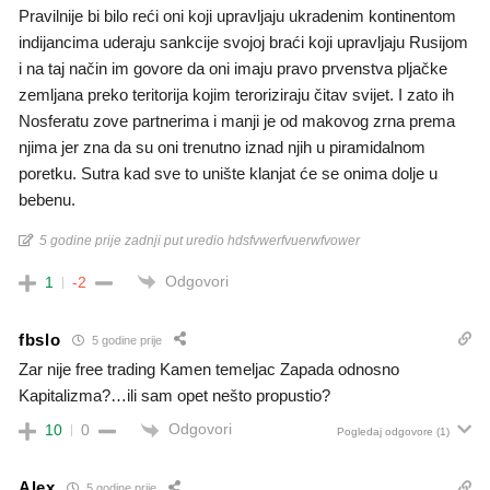
Pravilnije bi bilo reći oni koji upravljaju ukradenim kontinentom
indijancima uderaju sankcije svojoj braći koji upravljaju Rusijom
i na taj način im govore da oni imaju pravo prvenstva pljačke
zemljana preko teritorija kojim teroriziraju čitav svijet. I zato ih
Nosferatu zove partnerima i manji je od makovog zrna prema
njima jer zna da su oni trenutno iznad njih u piramidalnom
poretku. Sutra kad sve to unište klanjat će se onima dolje u
bebenu.
5 godine prije zadnji put uredio hdsfvwerfvuerwfvower
Odgovori
1
-2
fbslo
5 godine prije
Zar nije free trading Kamen temeljac Zapada odnosno
Kapitalizma?…ili sam opet nešto propustio?
Odgovori
10
0
Pogledaj odgovore
(1)
Alex
5 godine prije