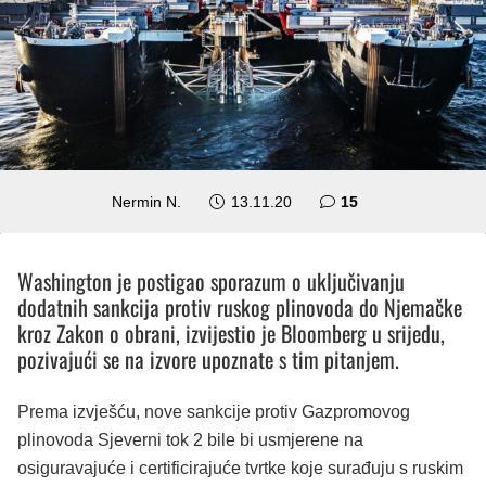
komentara
Nermin N.
13.11.20
15
Washington je postigao sporazum o uključivanju
dodatnih sankcija protiv ruskog plinovoda do Njemačke
kroz Zakon o obrani, izvijestio je Bloomberg u srijedu,
pozivajući se na izvore upoznate s tim pitanjem.
Prema izvješću, nove sankcije protiv Gazpromovog
plinovoda Sjeverni tok 2 bile bi usmjerene na
osiguravajuće i certificirajuće tvrtke koje surađuju s ruskim