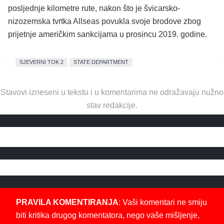
posljednje kilometre rute, nakon što je švicarsko-
nizozemska tvrtka Allseas povukla svoje brodove zbog
prijetnje američkim sankcijama u prosincu 2019. godine.
SJEVERNI TOK 2
STATE DEPARTMENT
Stavovi izneseni u tekstu i u komentarima ne odražavaju nužno
stav redakcije.
PRAVILA KOMENTIRANJA
: Vaši komentari ne smiju
biti kritika drugog komentatora, nego vaše mišljenje,