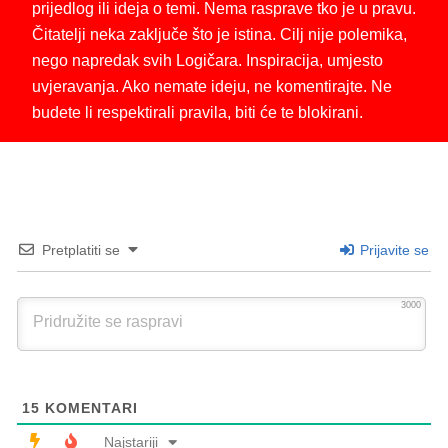
prijedlog ili ideja o temi. Nema rasprave tko je u pravu.
Čitatelji neka zaključe što je istina. Cilj nije polemika,
nego napredak svih Logičara. Inspiracija, umjesto
uvjeravanja. Ako nemate ideju, ne komentirajte. Ne
budete li respektirali pravila, biti će te blokirani.
Pretplatiti se
Prijavite se
3000
15
KOMENTARI
Najstariji