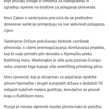
koje pružaju usluge ili sredstva za nadogradnju ili
ugradnju opreme na brodove za polaganje plinovoda.
Novi Zakon o sankcijama precizira da se prethodno
donesene sankcije primjenjuju na sve aktivnosti polaganja
cijevi.
Sjedinjene Države pokušavaju blokirati završetak
plinovoda, s ciljem onemogućavanja dovršavanja projekta,
koji bi ruski prirodni plin dovodio u Njemačku preko
Baltičkog mora. Washington je više puta pozivao Europu
neka umjesto toga kupuje više američkog prirodnog plina.
Novi cjevovod, koji je dizajniran za pojačanje opskrbe
plinom Njemačke i drugih europskih država s dodatnih 55
milijardi kubičnih metara godišnje, trenutačno se privodi
kraju u Baltičkom moru.
Rusija je morala otpremiti vlastita plovila kako bi položila