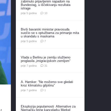
zabrinuto prijavljenim napadom na
Bundestag, u iščekivanju rezultata
istrage
komentara
prije 5 godina
10
Bivši bavarski ministar pravosuđa
suočio se s optužbama za primanje mita
u skandalu s maskama
komentara
prije 5 godina
7
Vlada u Berlinu je zemlju službeno
proglasila „imigracijskom zemljom“
komentar
prije 7 godina
31
A. Hamker: “Ne možemo sve gledati
kroz klimatsku giljotinu”
komentar
prije 7 godina
1
Eksplozija popularnosti Alternative za
Njemačku brine kancelarku Merkel