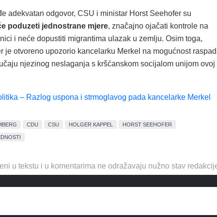
e adekvatan odgovor, CSU i ministar Horst Seehofer su
a će poduzeti jednostrane mjere
, značajno ojačati kontrole na
ici i neće dopustiti migrantima ulazak u zemlju. Osim toga,
r je otvoreno upozorio kancelarku Merkel na mogućnost raspa
lučaju njezinog neslaganja s kršćanskom socijalom unijom ovoj
olitika – Razlog uspona i strmoglavog pada kancelarke Merkel
MBERG
CDU
CSU
HOLGER KAPPEL
HORST SEEHOFER
EDNOSTI
eni u tekstu i u komentarima ne odražavaju nužno stav redakcij