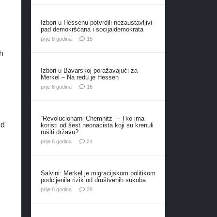
Izbori u Hessenu potvrdili nezaustavljivi
pad demokršćana i socijaldemokrata
komentara
prije 8 godina
15
ih
Izbori u Bavarskoj poražavajući za
Merkel – Na redu je Hessen
komentara
prije 8 godina
16
“Revolucionarni Chemnitz” – Tko ima
od
koristi od šest neonacista koji su krenuli
rušiti državu?
komentara
prije 8 godina
24
Salvini: Merkel je migracijskom politikom
podcijenila rizik od društvenih sukoba
komentara
prije 8 godina
28