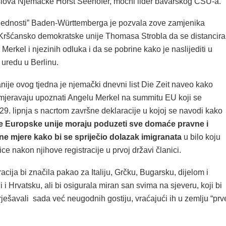
slova Njemačke Horst Seehofer, moćni lider bavarskog CSU-a.
ijednosti” Baden-Württemberga je pozvala zove zamjenika
Kršćansko demokratske unije Thomasa Strobla da se distancira
Merkel i njezinih odluka i da se pobrine kako je naslijediti u
uredu u Berlinu.
nije ovog tjedna je njemački dnevni list Die Zeit naveo kako
jeravaju upoznati Angelu Merkel na summitu EU koji se
29. lipnja s nacrtom završne deklaracije u kojoj se navodi kako
e Europske unije moraju poduzeti sve domaće pravne i
vne mjere
kako bi se spriječio dolazak imigranata
u bilo koju
ce nakon njihove registracije u prvoj državi članici.
cija bi značila pakao za Italiju, Grčku, Bugarsku, dijelom i
i i Hrvatsku, ali bi osigurala miran san svima na sjeveru, koji bi
ješavali sada već neugodnih gostiju, vraćajući ih u zemlju “prv