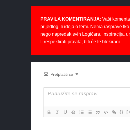
PRAVILA KOMENTIRANJA
: Vaši komenta
prijedlog ili ideja o temi. Nema rasprave tko 
nego napredak svih Logičara. Inspiracija, u
li respektirali pravila, biti će te blokirani.
Pretplatiti se
{}
[