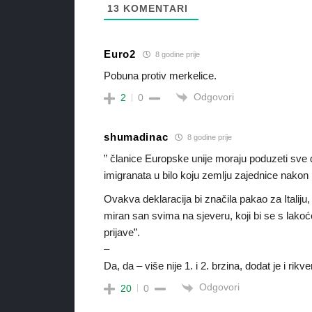
13
KOMENTARI
Euro2
8 godine prije
Pobuna protiv merkelice.
Odgovori
2
0
shumadinac
8 godine prije
” članice Europske unije moraju poduzeti sve 
imigranata u bilo koju zemlju zajednice nakon nj
Ovakva deklaracija bi značila pakao za Italiju,
miran san svima na sjeveru, koji bi se s lakoć
prijave”.
–
Da, da – više nije 1. i 2. brzina, dodat je i rikve
Odgovori
20
0