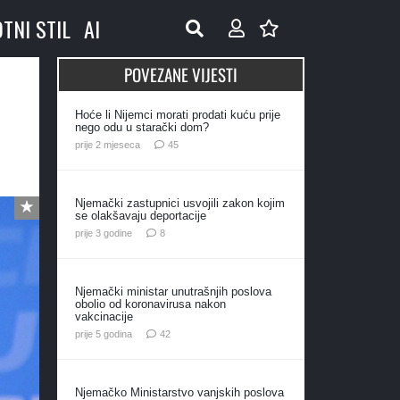
OTNI STIL
AI
POVEZANE VIJESTI
Hoće li Nijemci morati prodati kuću prije
nego odu u starački dom?
komentara
prije 2 mjeseca
45
Njemački zastupnici usvojili zakon kojim
se olakšavaju deportacije
komentara
prije 3 godine
8
Njemački ministar unutrašnjih poslova
obolio od koronavirusa nakon
vakcinacije
komentara
prije 5 godina
42
Njemačko Ministarstvo vanjskih poslova