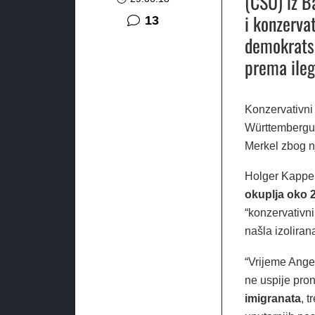
(CSU) iz B
i konzerva
komentara
13
demokratsk
prema ilega
Konzervativni
Württembergu 
Merkel zbog nj
Holger Kappel
okuplja oko 
“konzervativn
našla izoliran
“Vrijeme Angel
ne uspije pro
imigranata
, 