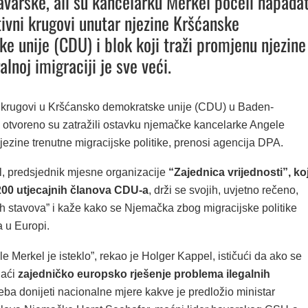
avarske, ali su kancelarku Merkel počeli napadat
tivni krugovi unutar njezine Kršćanske
e unije (CDU) i blok koji traži promjenu njezine
lnoj imigraciji je sve veći.
 krugovi u Kršćansko demokratske unije (CDU) u Baden-
otvoreno su zatražili ostavku njemačke kancelarke Angele
ezine trenutne migracijske politike, prenosi agencija DPA.
, predsjednik mjesne organizacije
“Zajednica vrijednosti”, ko
200 utjecajnih članova CDU-a
, drži se svojih, uvjetno rečeno,
ih stavova” i kaže kako se Njemačka zbog migracijske politike
a u Europi.
e Merkel je isteklo”, rekao je Holger Kappel, ističući da ako se
naći
zajedničko europsko rješenje problema ilegalnih
treba donijeti nacionalne mjere kakve je predložio ministar