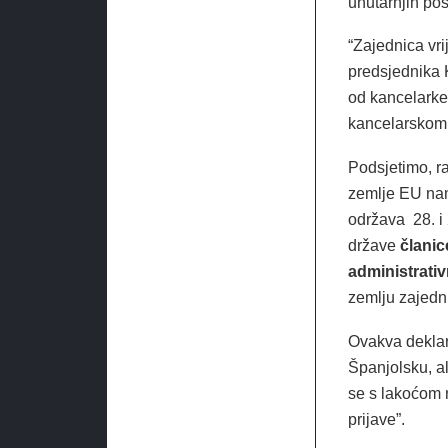
unutarnjih po
“Zajednica vr
predsjednika 
od kancelarke 
kancelarskom 
Podsjetimo, ra
zemlje EU nam
održava 28. i 
države
članic
administrati
zemlju zajedni
Ovakva deklara
Španjolsku, al
se s lakoćom r
prijave”.