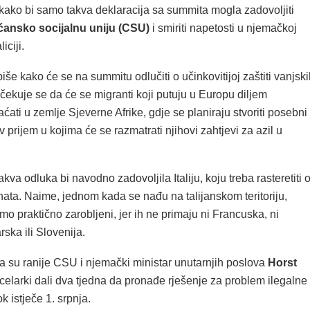
 kako bi samo takva deklaracija sa summita mogla zadovoljiti
ansko socijalnu uniju (CSU)
i smiriti napetosti u njemačkoj
iciji.
piše kako će se na summitu odlučiti o učinkovitijoj zaštiti vanjsk
ekuje se da će se migranti koji putuju u Europu diljem
ćati u zemlje Sjeverne Afrike, gdje se planiraju stvoriti posebni
ov prijem u kojima će se razmatrati njihovi zahtjevi za azil u
kva odluka bi navodno zadovoljila Italiju, koju treba rasteretiti 
nata. Naime, jednom kada se nađu na talijanskom teritoriju,
amo praktično zarobljeni, jer ih ne primaju ni Francuska, ni
rska ili Slovenija.
su ranije CSU i njemački ministar unutarnjih poslova
Horst
elarki dali dva tjedna da pronađe rješenje za problem ilegalne
ok istječe 1. srpnja.