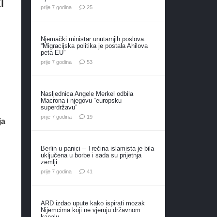
i
komentara
prije 7 godina
25
Njemački ministar unutarnjih poslova:
“Migracijska politika je postala Ahilova
peta EU”
komentara
prije 7 godina
53
Nasljednica Angele Merkel odbila
Macrona i njegovu “europsku
superdržavu”
komentara
prije 7 godina
19
ja
Berlin u panici – Trećina islamista je bila
uključena u borbe i sada su prijetnja
zemlji
komentar
prije 7 godina
41
ARD izdao upute kako ispirati mozak
Nijemcima koji ne vjeruju državnom
kanalu