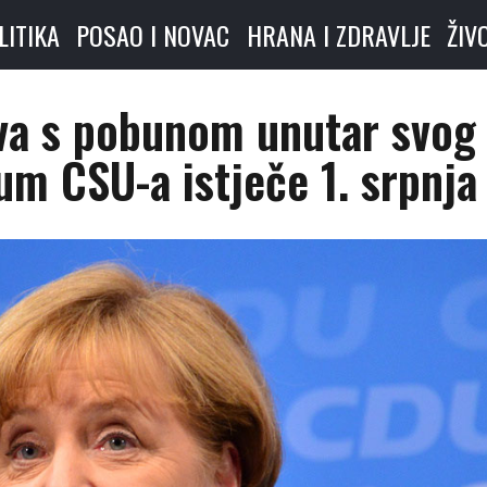
LITIKA
POSAO I NOVAC
HRANA I ZDRAVLJE
ŽIV
va s pobunom unutar svog
um CSU-a istječe 1. srpnja