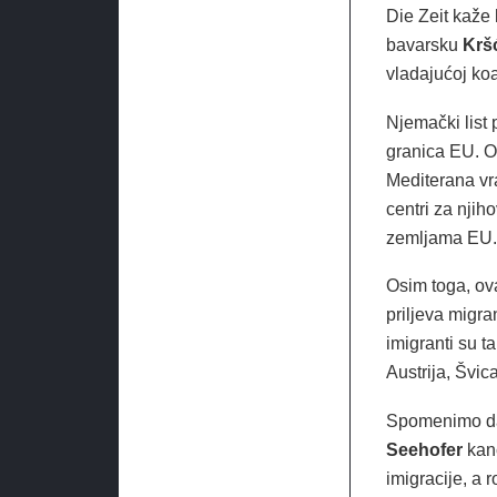
Die Zeit kaže
bavarsku
Kršć
vladajućoj koal
Njemački list 
granica EU. Oč
Mediterana vra
centri za njih
zemljama EU.
Osim toga, ova
priljeva migra
imigranti su t
Austrija, Švica
Spomenimo da 
Seehofer
kanc
imigracije, a r