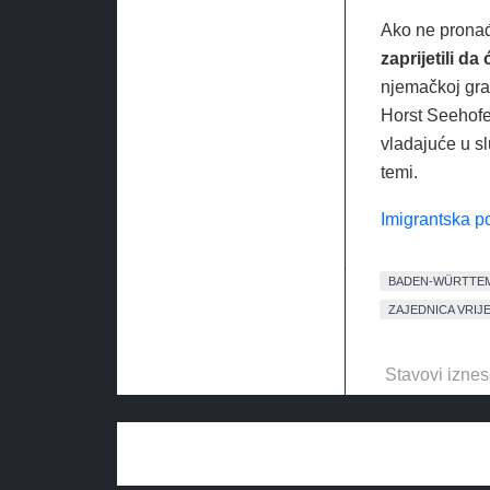
Ako ne pronađ
zaprijetili d
njemačkoj gran
Horst Seehofe
vladajuće u s
temi.
Imigrantska p
BADEN-WÜRTTE
ZAJEDNICA VRIJ
Stavovi iznes