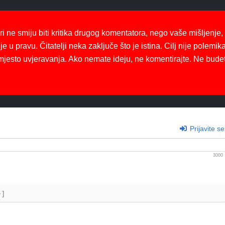
ri ne smiju biti kritika drugog komentatora, nego vaše mišljenje,
je u pravu. Čitatelji neka zaključe što je istina. Cilj nije polemika
mjesto uvjeravanja. Ako nemate ideju, ne komentirajte. Ne bude
Prijavite se
3000
+]