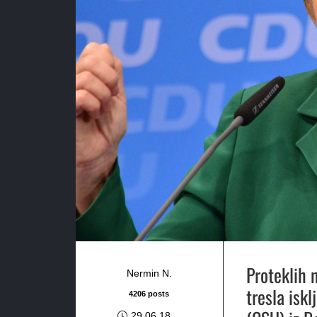
Proteklih 
Nermin N.
tresla isk
4206 posts
29.06.18