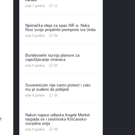
komentara
prije 7 godina
11
Njemačka ideja za spas INF-a: Neka
Rusi svoje projektile premjeste iza Urala
komentara
prije 8 godina
89
Bundeswehr razvija planove za
zapošljavanje stranaca
komentara
prije 8 godina
55
Suverenizam nije samo protest i zato
mu je suđeno da pobijedi
komentara
prije 8 godina
38
Nakon najave odlaska Angele Merkel
e
raspada se i sestrinska Kršćansko-
socijalna unija
komentara
prije 8 godina
48