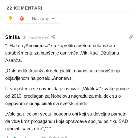
22
KOMENTARI
Najstariji
Siniša
7 godine prije
“” Hakeri „Anonimusa“ su zapretili osvetom britanskom
establišmentu za hapšenje osnivača „Vikiliksa“ Džulijana
Asanža.
„Oslobodite Asanža ili ćete platiti“, navodi se u saopštenju
objavljenom na portalu „Anonews“.
U saopštenju se navodi da je osnivač „Vikiliksa“ svake godine
od 2010. predlagan za Nobelovu nagradu za mir, dok su o
njegovom slučaju pisali svi svetski mediji.
„Vole ga u celom svetu, posebno oni koji su dovoljno pametni
da vide kroz propagandu koja opravdava spoljnu politiku SAD i
njihovih saveznika“,”” “