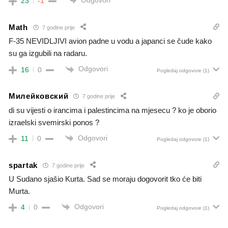
Odgovori
23
-1
Math
7 godine prije
F-35 NEVIDLJIVI avion padne u vodu a japanci se čude kako
su ga izgubili na radaru.
Odgovori
16
0
Pogledaj odgovore
(1)
Милейковский
7 godine prije
di su vijesti o irancima i palestincima na mjesecu ? ko je oborio
izraelski svemirski ponos ?
Odgovori
11
0
Pogledaj odgovore
(1)
spartak
7 godine prije
U Sudano sjašio Kurta. Sad se moraju dogovorit tko će biti
Murta.
Odgovori
4
0
Pogledaj odgovore
(1)