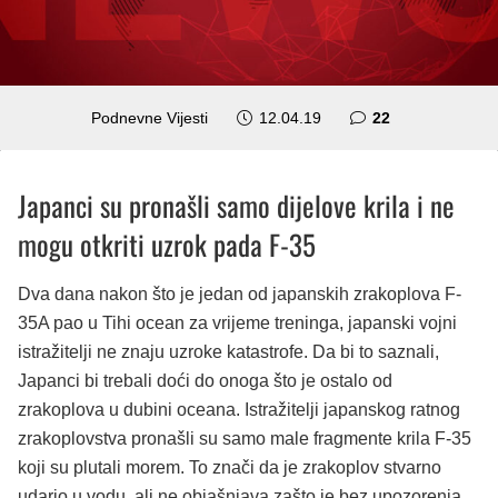
komentara
Podnevne Vijesti
12.04.19
22
Japanci su pronašli samo dijelove krila i ne
mogu otkriti uzrok pada F-35
Dva dana nakon što je jedan od japanskih zrakoplova F-
35A pao u Tihi ocean za vrijeme treninga, japanski vojni
istražitelji ne znaju uzroke katastrofe. Da bi to saznali,
Japanci bi trebali doći do onoga što je ostalo od
zrakoplova u dubini oceana. Istražitelji japanskog ratnog
zrakoplovstva pronašli su samo male fragmente krila F-35
koji su plutali morem. To znači da je zrakoplov stvarno
udario u vodu, ali ne objašnjava zašto je bez upozorenja