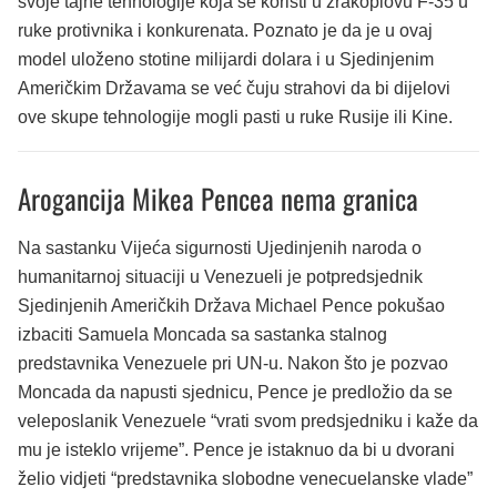
svoje tajne tehnologije koja se koristi u zrakoplovu F-35 u
ruke protivnika i konkurenata. Poznato je da je u ovaj
model uloženo stotine milijardi dolara i u Sjedinjenim
Američkim Državama se već čuju strahovi da bi dijelovi
ove skupe tehnologije mogli pasti u ruke Rusije ili Kine.
Arogancija Mikea Pencea nema granica
Na sastanku Vijeća sigurnosti Ujedinjenih naroda o
humanitarnoj situaciji u Venezueli je potpredsjednik
Sjedinjenih Američkih Država Michael Pence pokušao
izbaciti Samuela Moncada sa sastanka stalnog
predstavnika Venezuele pri UN-u. Nakon što je pozvao
Moncada da napusti sjednicu, Pence je predložio da se
veleposlanik Venezuele “vrati svom predsjedniku i kaže da
mu je isteklo vrijeme”. Pence je istaknuo da bi u dvorani
želio vidjeti “predstavnika slobodne venecuelanske vlade”