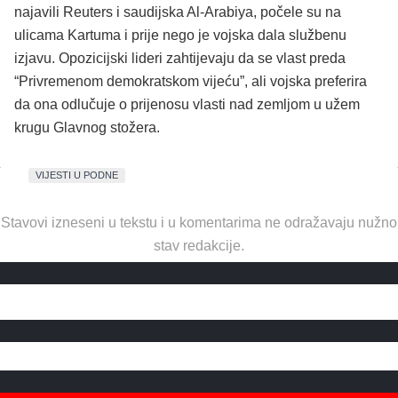
najavili Reuters i saudijska Al-Arabiya, počele su na
ulicama Kartuma i prije nego je vojska dala službenu
izjavu. Opozicijski lideri zahtijevaju da se vlast preda
“Privremenom demokratskom vijeću”, ali vojska preferira
da ona odlučuje o prijenosu vlasti nad zemljom u užem
krugu Glavnog stožera.
VIJESTI U PODNE
Stavovi izneseni u tekstu i u komentarima ne odražavaju nužno
stav redakcije.