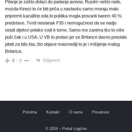
Pitanje je zašto dolazi do padanja aviona. Rusiim nešto rade,
możda Kinezi to će biti priča u nastavku samo moraju malo
pripremti kazalište eda bi publika mogla provariti barem 40 %
predstave. Tvrdi nestanak F35 i nemogućnost da se nadju
ostali dijelovi polako vodi k tome. Samo me zanima tko to više
puši čak i u USA. U VB to prolazi jer se Britance davno prestalo
pitati za bilo šta, što objave masmediji to je i mišljenje malog
Britanca.
Odgovori
3
0
Početna
Kontakt
O nama
Privatnost
© 2024 – Portal Logično