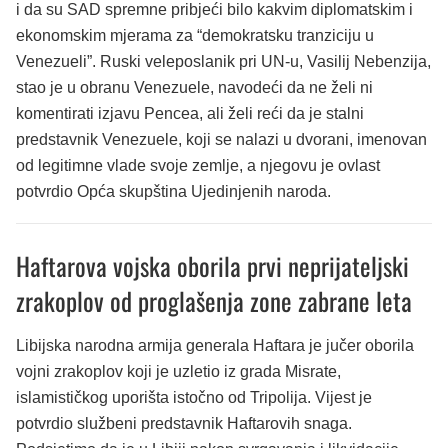
i da su SAD spremne pribjeći bilo kakvim diplomatskim i
ekonomskim mjerama za “demokratsku tranziciju u
Venezueli”. Ruski veleposlanik pri UN-u, Vasilij Nebenzija,
stao je u obranu Venezuele, navodeći da ne želi ni
komentirati izjavu Pencea, ali želi reći da je stalni
predstavnik Venezuele, koji se nalazi u dvorani, imenovan
od legitimne vlade svoje zemlje, a njegovu je ovlast
potvrdio Opća skupština Ujedinjenih naroda.
Haftarova vojska oborila prvi neprijateljski
zrakoplov od proglašenja zone zabrane leta
Libijska narodna armija generala Haftara je jučer oborila
vojni zrakoplov koji je uzletio iz grada Misrate,
islamističkog uporišta istočno od Tripolija. Vijest je
potvrdio službeni predstavnik Haftarovih snaga.