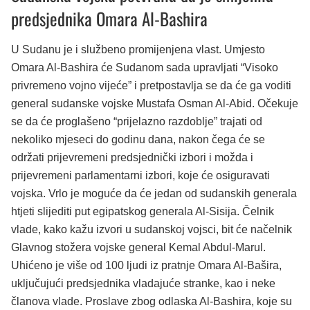
predsjednika Omara Al-Bashira
U Sudanu je i službeno promijenjena vlast. Umjesto
Omara Al-Bashira će Sudanom sada upravljati “Visoko
privremeno vojno vijeće” i pretpostavlja se da će ga voditi
general sudanske vojske Mustafa Osman Al-Abid. Očekuje
se da će proglašeno “prijelazno razdoblje” trajati od
nekoliko mjeseci do godinu dana, nakon čega će se
održati prijevremeni predsjednički izbori i možda i
prijevremeni parlamentarni izbori, koje će osiguravati
vojska. Vrlo je moguće da će jedan od sudanskih generala
htjeti slijediti put egipatskog generala Al-Sisija. Čelnik
vlade, kako kažu izvori u sudanskoj vojsci, bit će načelnik
Glavnog stožera vojske general Kemal Abdul-Marul.
Uhićeno je više od 100 ljudi iz pratnje Omara Al-Bašira,
uključujući predsjednika vladajuće stranke, kao i neke
članova vlade. Proslave zbog odlaska Al-Bashira, koje su