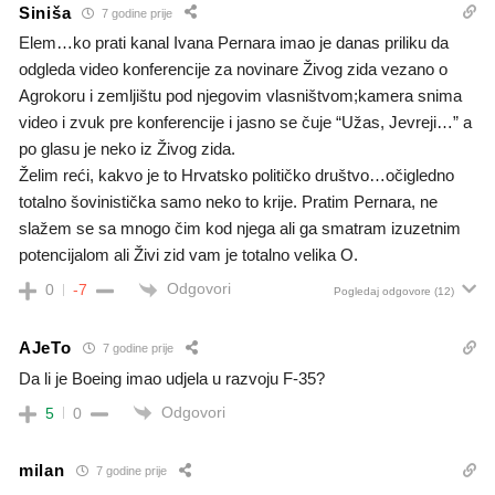
Siniša
7 godine prije
Elem…ko prati kanal Ivana Pernara imao je danas priliku da
odgleda video konferencije za novinare Živog zida vezano o
Agrokoru i zemljištu pod njegovim vlasništvom;kamera snima
video i zvuk pre konferencije i jasno se čuje “Užas, Jevreji…” a
po glasu je neko iz Živog zida.
Želim reći, kakvo je to Hrvatsko političko društvo…očigledno
totalno šovinistička samo neko to krije. Pratim Pernara, ne
slažem se sa mnogo čim kod njega ali ga smatram izuzetnim
potencijalom ali Živi zid vam je totalno velika O.
Odgovori
0
-7
Pogledaj odgovore
(12)
AJeTo
7 godine prije
Da li je Boeing imao udjela u razvoju F-35?
Odgovori
5
0
milan
7 godine prije