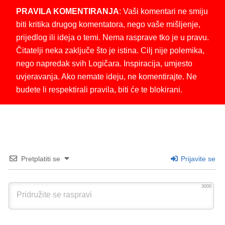
PRAVILA KOMENTIRANJA
: Vaši komentari ne smiju
biti kritika drugog komentatora, nego vaše mišljenje,
prijedlog ili ideja o temi. Nema rasprave tko je u pravu.
Čitatelji neka zaključe što je istina. Cilj nije polemika,
nego napredak svih Logičara. Inspiracija, umjesto
uvjeravanja. Ako nemate ideju, ne komentirajte. Ne
budete li respektirali pravila, biti će te blokirani.
Pretplatiti se
Prijavite se
3000