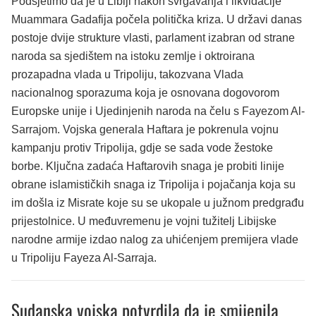
Podsjetimo da je u Libiji nakon svrgavanja i likvidacije
Muammara Gadafija počela politička kriza. U državi danas
postoje dvije strukture vlasti, parlament izabran od strane
naroda sa sjedištem na istoku zemlje i oktroirana
prozapadna vlada u Tripoliju, takozvana Vlada
nacionalnog sporazuma koja je osnovana dogovorom
Europske unije i Ujedinjenih naroda na čelu s Fayezom Al-
Sarrajom. Vojska generala Haftara je pokrenula vojnu
kampanju protiv Tripolija, gdje se sada vode žestoke
borbe. Ključna zadaća Haftarovih snaga je probiti linije
obrane islamističkih snaga iz Tripolija i pojačanja koja su
im došla iz Misrate koje su se ukopale u južnom predgrađu
prijestolnice. U međuvremenu je vojni tužitelj Libijske
narodne armije izdao nalog za uhićenjem premijera vlade
u Tripoliju Fayeza Al-Sarraja.
Sudanska vojska potvrdila da je smijenila