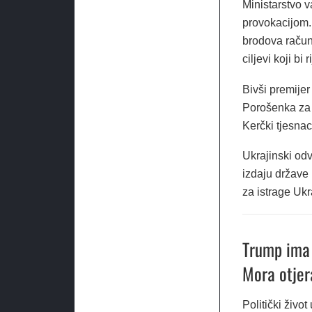
Ministarstvo v
provokacijom.
brodova račun
ciljevi koji bi
Bivši premijer
Porošenka za 
Kerčki tjesnac
Ukrajinski odv
izdaju države
za istrage Ukr
Trump ima 
Mora otjer
Politički živo