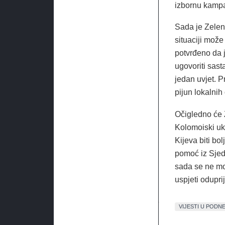
izbornu kamp
Sada je Zelen
situaciji može
potvrđeno da 
ugovoriti sas
jedan uvjet. P
pijun lokalnih
Očigledno će Z
Kolomoiski ukl
Kijeva biti bo
pomoć iz Sjed
sada se ne mo
uspjeti odupri
VIJESTI U PODN