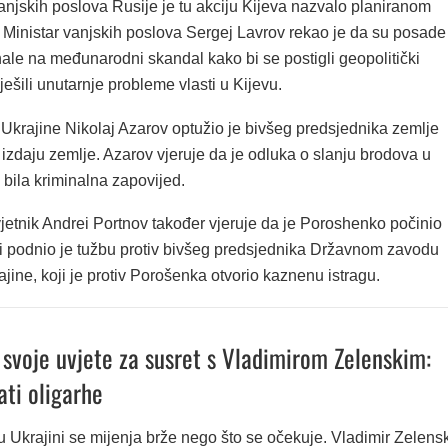
anjskih poslova Rusije je tu akciju Kijeva nazvalo planiranom
 Ministar vanjskih poslova Sergej Lavrov rekao je da su posade
ale na međunarodni skandal kako bi se postigli geopolitički
 riješili unutarnje probleme vlasti u Kijevu.
 Ukrajine Nikolaj Azarov optužio je bivšeg predsjednika zemlje
izdaju zemlje. Azarov vjeruje da je odluka o slanju brodova u
 bila kriminalna zapovijed.
jetnik Andrei Portnov također vjeruje da je Poroshenko počinio
 i podnio je tužbu protiv bivšeg predsjednika Državnom zavodu
ajine, koji je protiv Porošenka otvorio kaznenu istragu.
svoje uvjete za susret s Vladimirom Zelenskim:
ati oligarhe
t u Ukrajini se mijenja brže nego što se očekuje. Vladimir Zelens