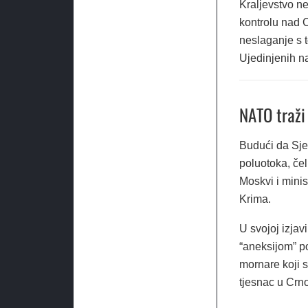
Kraljevstvo ne
kontrolu nad C
neslaganje s 
Ujedinjenih na
NATO traži
Budući da Sje
poluotoka, če
Moskvi i mini
Krima.
U svojoj izja
“aneksijom” p
mornare koji s
tjesnac u Crn