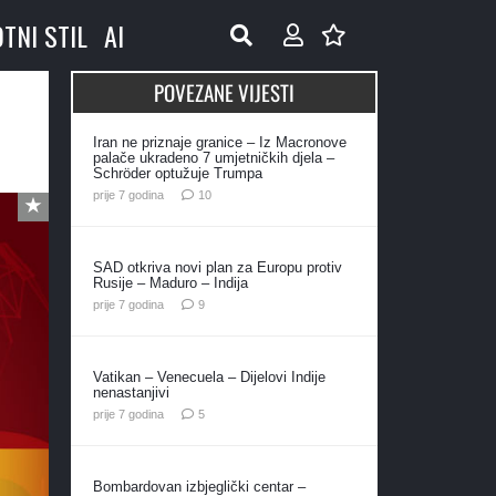
OTNI STIL
AI
POVEZANE VIJESTI
Iran ne priznaje granice – Iz Macronove
palače ukradeno 7 umjetničkih djela –
Schröder optužuje Trumpa
komentara
prije 7 godina
10
SAD otkriva novi plan za Europu protiv
Rusije – Maduro – Indija
komentara
prije 7 godina
9
Vatikan – Venecuela – Dijelovi Indije
nenastanjivi
komentara
prije 7 godina
5
Bombardovan izbjeglički centar –