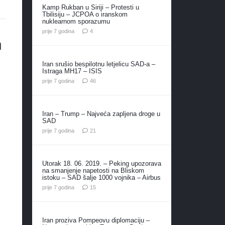
Kamp Rukban u Siriji – Protesti u
Tbilisiju – JCPOA o iranskom
nuklearnom sporazumu
komentara
prije 7 godina
4
m
Iran srušio bespilotnu letjelicu SAD-a –
Istraga MH17 – ISIS
komentara
prije 7 godina
46
Iran – Trump – Najveća zapljena droge u
SAD
komentar
prije 7 godina
21
Utorak 18. 06. 2019. – Peking upozorava
na smanjenje napetosti na Bliskom
istoku – SAD šalje 1000 vojnika – Airbus
komentara
prije 7 godina
15
Iran proziva Pompeovu diplomaciju –