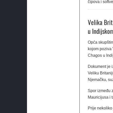
čipova i softv
Velika Bri
u Indijsko
Opća skupštin
kojom poziva 
Chagos u Indij
Dokument je iz
Veliku Britani
Njemačku, suz
Spor između z
Mauricijusa i
Prije nekolik