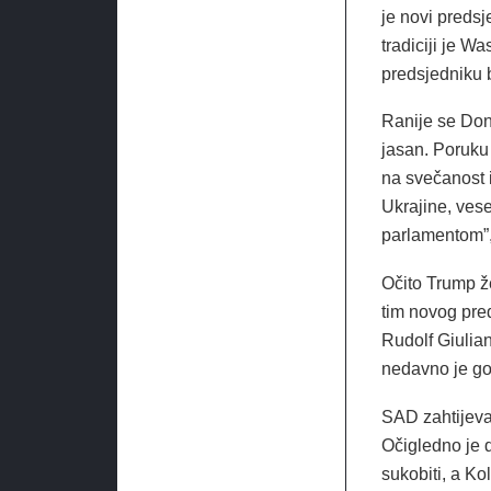
je novi predsj
tradiciji je W
predsjedniku 
Ranije se Don
jasan. Poruku 
na svečanost 
Ukrajine, ves
parlamentom”,
Očito Trump že
tim novog pred
Rudolf Giulia
nedavno je gov
SAD zahtijeva
Očigledno je d
sukobiti, a Ko