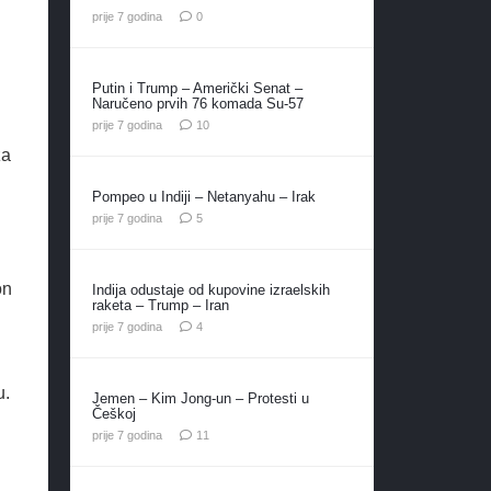
prije 7 godina
0
Putin i Trump – Američki Senat –
Naručeno prvih 76 komada Su-57
komentara
prije 7 godina
10
za
Pompeo u Indiji – Netanyahu – Irak
komentara
prije 7 godina
5
on
Indija odustaje od kupovine izraelskih
raketa – Trump – Iran
komentara
prije 7 godina
4
u.
Jemen – Kim Jong-un – Protesti u
Češkoj
komentara
prije 7 godina
11