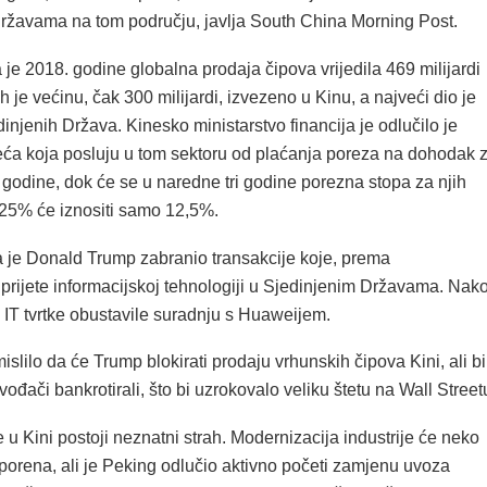
ržavama na tom području, javlja South China Morning Post.
je 2018. godine globalna prodaja čipova vrijedila 469 milijardi
ih je većinu, čak 300 milijardi, izvezeno u Kinu, a najveći dio je
dinjenih Država. Kinesko ministarstvo financija je odlučilo je
eća koja posluju u tom sektoru od plaćanja poreza na dohodak 
 godine, dok će se u naredne tri godine porezna stopa za njih
s 25% će iznositi samo 12,5%.
a je Donald Trump zabranio transakcije koje, prema
prijete informacijskoj tehnologiji u Sjedinjenim Državama. Nak
 IT tvrtke obustavile suradnju s Huaweijem.
islilo da će Trump blokirati prodaju vrhunskih čipova Kini, ali bi
vođači bankrotirali, što bi uzrokovalo veliku štetu na Wall Street
 u Kini postoji neznatni strah. Modernizacija industrije će neko
sporena, ali je Peking odlučio aktivno početi zamjenu uvoza