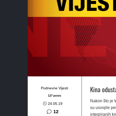
Kina odust
Podnevne Vijesti
127 posts
Nakon što je 
24.05.19
su usvojile pe
komentara
12
integriranih k