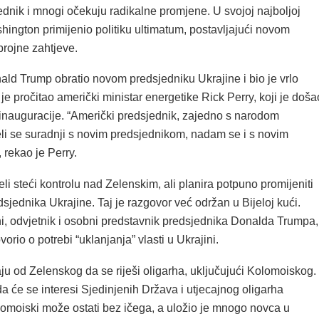
ednik i mnogi očekuju radikalne promjene. U svojoj najboljoj
ashington primijenio politiku ultimatum, postavljajući novom
brojne zahtjeve.
ald Trump obratio novom predsjedniku Ukrajine i bio je vrlo
je pročitao američki ministar energetike Rick Perry, koji je doša
inauguracije. “Američki predsjednik, zajedno s narodom
eli se suradnji s novim predsjednikom, nadam se i s novim
 rekao je Perry.
li steći kontrolu nad Zelenskim, ali planira potpuno promijeniti
sjednika Ukrajine. Taj je razgovor već održan u Bijeloj kući.
ni, odvjetnik i osobni predstavnik predsjednika Donalda Trumpa,
orio o potrebi “uklanjanja” vlasti u Ukrajini.
ju od Zelenskog da se riješi oligarha, uključujući Kolomoiskog.
a će se interesi Sjedinjenih Država i utjecajnog oligarha
lomoiski može ostati bez ičega, a uložio je mnogo novca u