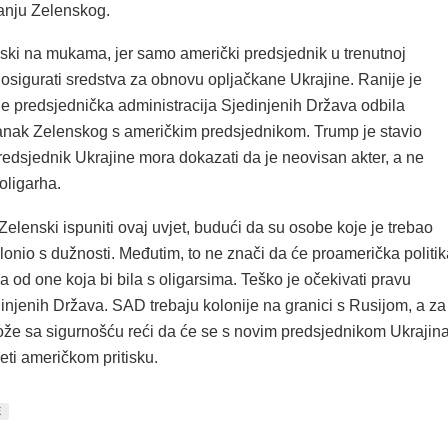
anju Zelenskog.
ski na mukama, jer samo američki predsjednik u trenutnoj
 osigurati sredstva za obnovu opljačkane Ukrajine. Ranije je
je predsjednička administracija Sjedinjenih Država odbila
tanak Zelenskog s američkim predsjednikom. Trump je stavio
redsjednik Ukrajine mora dokazati da je neovisan akter, a ne
 oligarha.
elenski ispuniti ovaj uvjet, budući da su osobe koje je trebao
onio s dužnosti. Međutim, to ne znači da će proamerička politik
lja od one koja bi bila s oligarsima. Teško je očekivati pravu
injenih Država. SAD trebaju kolonije na granici s Rusijom, a za
že sa sigurnošću reći da će se s novim predsjednikom Ukrajin
jeti američkom pritisku.
E