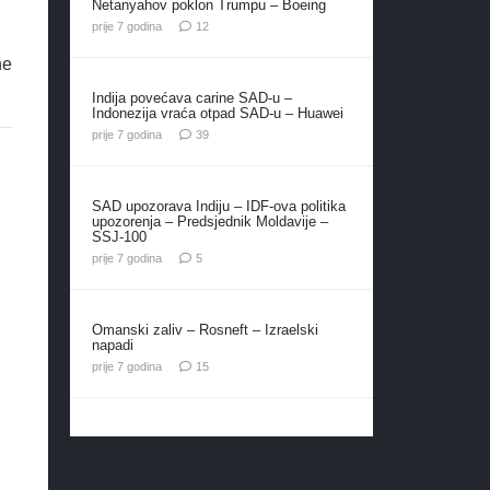
Netanyahov poklon Trumpu – Boeing
komentara
prije 7 godina
12
ne
Indija povećava carine SAD-u –
Indonezija vraća otpad SAD-u – Huawei
komentara
prije 7 godina
39
SAD upozorava Indiju – IDF-ova politika
upozorenja – Predsjednik Moldavije –
SSJ-100
komentara
prije 7 godina
5
Omanski zaliv – Rosneft – Izraelski
napadi
komentara
prije 7 godina
15