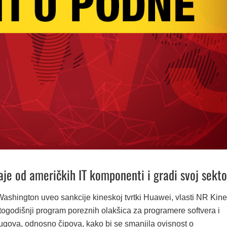
aje od američkih IT komponenti i gradi svoj sekto
Washington uveo sankcije kineskoj tvrtki Huawei, vlasti NR Kine
togodišnji program poreznih olakšica za programere softvera i
rugova, odnosno čipova, kako bi se smanjila ovisnost o