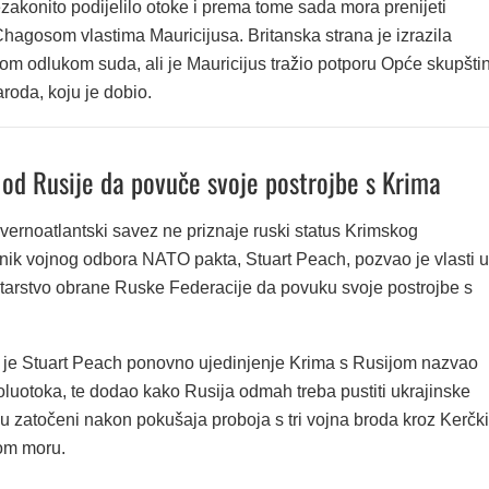
zakonito podijelilo otoke i prema tome sada mora prenijeti
hagosom vlastima Mauricijusa. Britanska strana je izrazila
tom odlukom suda, ali je Mauricijus tražio potporu Opće skupšti
roda, koju je dobio.
 od Rusije da povuče svoje postrojbe s Krima
vernoatlantski savez ne priznaje ruski status Krimskog
lnik vojnog odbora NATO pakta, Stuart Peach, pozvao je vlasti u
starstvo obrane Ruske Federacije da povuku svoje postrojbe s
vi je Stuart Peach ponovno ujedinjenje Krima s Rusijom nazvao
oluotoka, te dodao kako Rusija odmah treba pustiti ukrajinske
u zatočeni nakon pokušaja proboja s tri vojna broda kroz Kerčki
om moru.