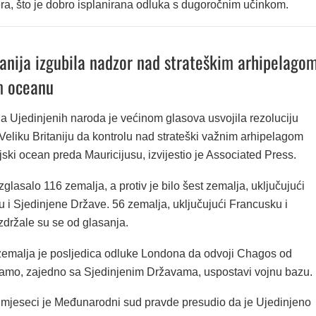
era, što je dobro isplanirana odluka s dugoročnim učinkom.
tanija izgubila nadzor nad strateškim arhipelago
m oceanu
a Ujedinjenih naroda je većinom glasova usvojila rezoluciju
Veliku Britaniju da kontrolu nad strateški važnim arhipelagom
ski ocean preda Mauricijusu, izvijestio je Associated Press.
glasalo 116 zemalja, a protiv je bilo šest zemalja, uključujući
ju i Sjedinjene Države. 56 zemalja, uključujući Francusku i
držale su se od glasanja.
emalja je posljedica odluke Londona da odvoji Chagos od
 tamo, zajedno sa Sjedinjenim Državama, uspostavi vojnu bazu.
o mjeseci je Međunarodni sud pravde presudio da je Ujedinjeno