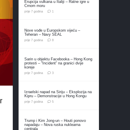
Erupcija vulkana u Italiji – Ratne igre u
Crnom moru
komentar
prije 7 godina
1
Nove vođe u Europskom vijeću –
Teheran – Navy SEAL
komentara
prije 7 godina
8
Sarin u objektu Facebooka – Hong Kong
protesti – “Incident” na granici dvije
koreje
komentara
prije 7 godina
3
Izraelski napad na Siriju – Eksplozija na
Kipru – Demonstracije u Hong Kongu
r
komentara
prije 7 godina
5
Trump i Kim Jong-un – Houti ponovo
napadaju – Nova ruska nuklearna
centrala