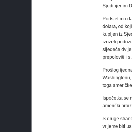
Sjedinjenim D
Podsjetimo da 
dolara, od koj
kupljen iz Sje
izuzeti poduz
sljedeće dvije
prepoloviti i 
Prošlog tjedn
Washingtonu, 
toga američke
Ispočetka se m
američki proiz
S druge strane
vrijeme biti u