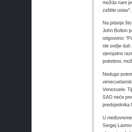
možda nam je 
zaštite ustav”
Na pitanje što
John Bolton p
odgovorio: “P
ste ovdje dali
vjerojatno raz
potrebno, možd
Nedugo potom 
venecuelanski
Venezuele. Ti
SAD neće pres
predsjednika 
U međuvremenu
Sergej Lavrov 