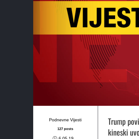
Trump povi
Podnevne Vijesti
kineski uv
127 posts
6.05.19