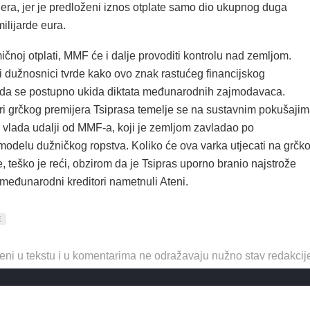
era, jer je predloženi iznos otplate samo dio ukupnog duga
ilijarde eura.
čnoj otplati, MMF će i dalje provoditi kontrolu nad zemljom.
i dužnosnici tvrde kako ovo znak rastućeg financijskog
i da se postupno ukida diktata međunarodnih zajmodavaca.
i grčkog premijera Tsiprasa temelje se na sustavnim pokušaji
 vlada udalji od MMF-a, koji je zemljom zavladao po
odelu dužničkog ropstva. Koliko će ova varka utjecati na grčk
, teško je reći, obzirom da je Tsipras uporno branio najstrože
 međunarodni kreditori nametnuli Ateni.
E
eni u tekstu i u komentarima ne odražavaju nužno stav redakcij