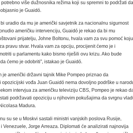
potrebno više dužnosnika režima koji su spremni to podržati d
, objasnio je Guaidó.
 bi uradio da mu je američki savjetnik za nacionalnu sigurnost
onudio američku intervenciju, Guaidó je rekao da bi mu
oštovani prijatelju, Johne Boltonu, hvala vam za svu pomoć koju
 za pravu stvar. Hvala vam za opciju, procijenit ćemo je i
motriti u parlamentu kako bismo riješili ovu krizu. Ako bude
a ćemo je odobriti”, istakao je Guaidó.
je američki državni tajnik Mike Pompeo priznao da
 opozicijski vođa Juan Guaidó nema dovoljno podrške u narod
jekom intervjua za američku televiziju CBS, Pompeo je rekao d
tati podržavati opoziciju u njihovim pokušajima da svrgnu vlad
Nicolasa Madura.
 su se u Moskvi sastali ministri vanjskih poslova Rusije,
i Venezuele, Jorge Arreaza. Diplomati će analizirati najnovija