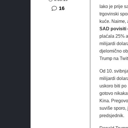
Iako je prije 
komentara
16
trgovinski spor
kuće. Naime, 
SAD povisiti 
plaćala 25% a
milijardi dola
djelomično ob
Trump na Twit
Od 10. svibnja
milijardi dola
uskoro biti p
gotovo nikaka
Kina. Pregovo
suviše sporo, 
predsjednik.