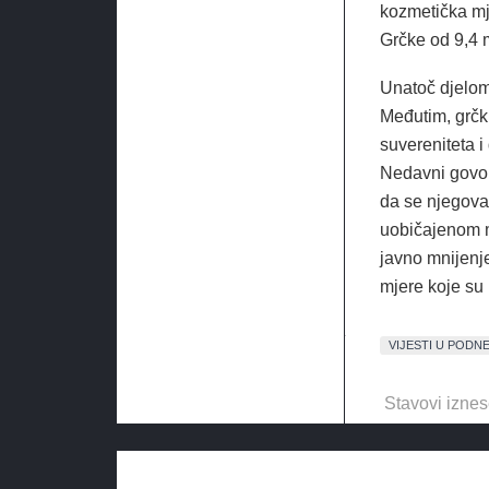
kozmetička mj
Grčke od 9,4 m
Unatoč djelomi
Međutim, grčk
suvereniteta 
Nedavni govor
da se njegova
uobičajenom m
javno mnijenje
mjere koje su
VIJESTI U PODN
Stavovi iznes