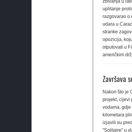
zbivanja u lat
uplitanje prot
razgovarao o
udara u Carac
stranke zagova
opozicija, koj
otputovati u F
američkim dr
Završava s
Nakon što je 
projekt, cijev
vodama, gdje 
kilometara pl
izjavili su pr
“Solitaire” u 