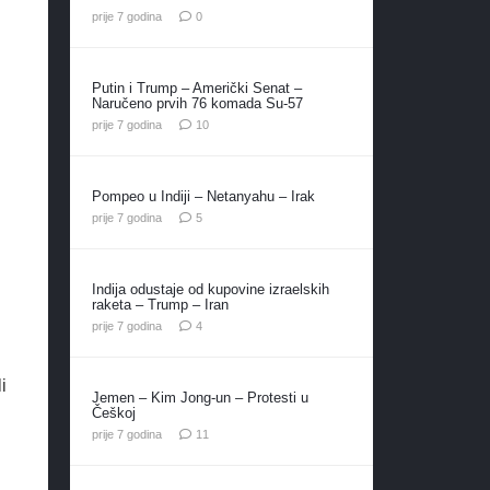
prije 7 godina
0
Putin i Trump – Američki Senat –
Naručeno prvih 76 komada Su-57
komentara
prije 7 godina
10
Pompeo u Indiji – Netanyahu – Irak
komentara
prije 7 godina
5
Indija odustaje od kupovine izraelskih
raketa – Trump – Iran
komentara
prije 7 godina
4
i
Jemen – Kim Jong-un – Protesti u
Češkoj
komentara
prije 7 godina
11