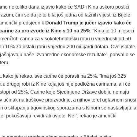
samo nekoliko dana izjavio kako će SAD i Kina uskoro postići
azum, čini se da je to bila još jedna od lažnih vijesti iz Bijele
američki predsjednik
Donald Trump je jučer izjavio kako će
carine za proizvode iz Kine s 10 na 25%
. “Kina je 10 mjeseci
meričkih carina za visokotehnološku robu u vrijednosti od 50
ra i 10% za ostalu robu vrijednu 200 milijardi dolara. Ove isplate
jašnjavaju naše izvanredne ekonomske rezultate”, pohvalio se
teru.
, kako je rekao, sve carine će porasti na 25%. “Ima još 325
ra u drugoj robi iz Kine koja još nije podložna carinama, ali će
o stopi od 25%. Carine koje Sjedinjene Države dobiju nemaju
v učinak na troškove proizvodnje, a njihov teret uglavnom snosi
ri o sklapanju trgovinskog sporazuma s Kinom se nastavljaju, al
jer pokušavaju revidirati uvjete. Ne!”, rekao je američki