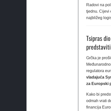
Radovi na pol
tjednu. Cijevi
najbližeg logi
Tsipras dio
predstaviti
Grčka je prošl
Međunarodnom 
regulatora eu
vladajuća Syr
za Europski 
Kako bi predst
odmah vrati du
financija Eur