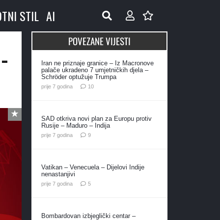
OTNI STIL
AI
POVEZANE VIJESTI
-
Iran ne priznaje granice – Iz Macronove
palače ukradeno 7 umjetničkih djela –
Schröder optužuje Trumpa
komentara
prije 7 godina
10
SAD otkriva novi plan za Europu protiv
Rusije – Maduro – Indija
komentara
prije 7 godina
9
Vatikan – Venecuela – Dijelovi Indije
nenastanjivi
komentara
prije 7 godina
5
Bombardovan izbjeglički centar –