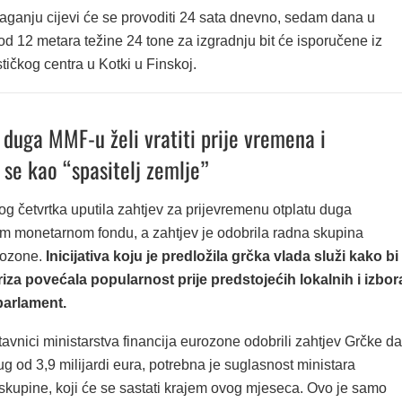
aganju cijevi će se provoditi 24 sata dnevno, sedam dana u
 od 12 metara težine 24 tone za izgradnju bit će isporučene iz
stičkog centra u Kotki u Finskoj.
 duga MMF-u želi vratiti prije vremena i
 se kao “spasitelj zemlje”
og četvrtka uputila zahtjev za prijevremenu otplatu duga
monetarnom fondu, a zahtjev je odobrila radna skupina
rozone.
Inicijativa koju je predložila grčka vlada služi kako bi
iza povećala popularnost prije predstojećih lokalnih i izbor
parlament.
avnici ministarstva financija eurozone odobrili zahtjev Grčke da
g od 3,9 milijardi eura, potrebna je suglasnost ministara
oskupine, koji će se sastati krajem ovog mjeseca. Ovo je samo