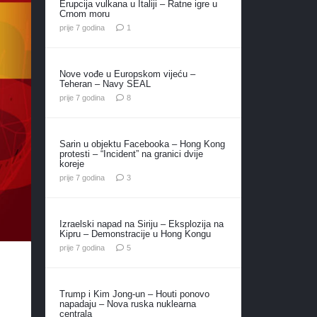
Erupcija vulkana u Italiji – Ratne igre u
Crnom moru
komentar
prije 7 godina
1
Nove vođe u Europskom vijeću –
Teheran – Navy SEAL
komentara
prije 7 godina
8
Sarin u objektu Facebooka – Hong Kong
protesti – “Incident” na granici dvije
koreje
komentara
prije 7 godina
3
Izraelski napad na Siriju – Eksplozija na
Kipru – Demonstracije u Hong Kongu
komentara
prije 7 godina
5
Trump i Kim Jong-un – Houti ponovo
napadaju – Nova ruska nuklearna
centrala