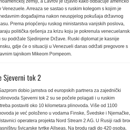
inoameričkoj zemlji, a Lavrov je izjavio kako odbacuje američko
iv Venezuele. Arreaza se sastao s ruskim kolegom s kojim je
 nedavnim događajima nakon neuspjelog pokušaja državnog
asu. Prema priopćenju ruskog ministarstva vanjskih poslova,
raju politička rješenja za krizu koju je pokrenula venecuelans
u su podržale Sjedinjene Države. Ruski diplomat je kasnije
insku, gdje će o situaciji u Venezueli danas održati pregovore s
žavnim tajnikom Mikeom Pompeom.
e Sjeverni tok 2
Gazprom dobio jamstva od europskih partnera za zajednički
i plinovoda Sjeverni tok 2 su se počele polagati i u ruskim
treba postaviti oko 10 kilometara plinovoda. Više od 1100
inovoda je već položeno u vodama Finske, Švedske i Njemačke,
edstavnici operatera projekta Nord Stream 2 AG. U Rusiji radi bro
vlasništvu švicarske tvrtke Allseas. Na brodu radi do 420 osoba.