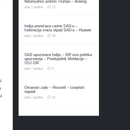
Netanyahov poklon Trumpu – Boeing
a
komentara
prije 7 godina
12
Indija povećava carine SAD-u –
Indonezija vraća otpad SAD-u – Huawei
komentara
prije 7 godina
39
SAD upozorava Indiju – IDF-ova politika
upozorenja – Predsjednik Moldavije –
SSJ-100
komentara
prije 7 godina
5
u
Omanski zaliv – Rosneft – Izraelski
a
napadi
u
komentara
prije 7 godina
15