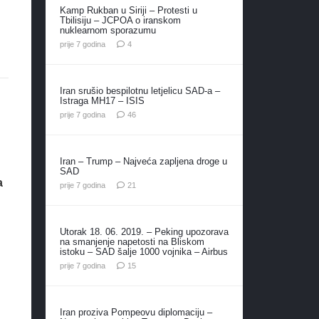
Kamp Rukban u Siriji – Protesti u
Tbilisiju – JCPOA o iranskom
nuklearnom sporazumu
komentara
prije 7 godina
4
Iran srušio bespilotnu letjelicu SAD-a –
Istraga MH17 – ISIS
komentara
prije 7 godina
46
Iran – Trump – Najveća zapljena droge u
SAD
a
komentar
prije 7 godina
21
Utorak 18. 06. 2019. – Peking upozorava
na smanjenje napetosti na Bliskom
istoku – SAD šalje 1000 vojnika – Airbus
komentara
prije 7 godina
15
Iran proziva Pompeovu diplomaciju –