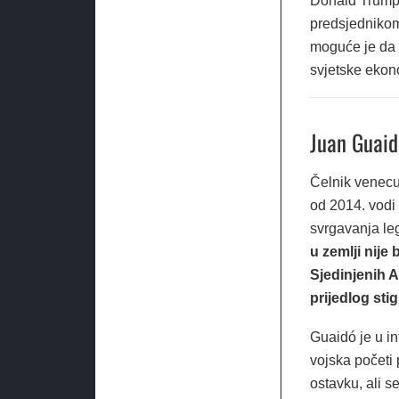
Donald Trump 
predsjednikom
moguće je da 
svjetske ekon
Juan Guaid
Čelnik venecu
od 2014. vodi 
svrgavanja le
u zemlji nije
Sjedinjenih A
prijedlog sti
Guaidó je u i
vojska početi 
ostavku, ali s