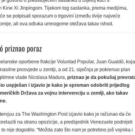
je govorio o predstojećem sastanku u Bijeloj kući s
 Kine Xi Jinpingom. Tijekom tog sastanka, prema medijima,
će se potpisati sporazum o trgovini između dvije najveće
omije, ali ova odluka umnogome otežava takav ishod.
ó priznao poraz
elanske oporbene frakcije Voluntad Popular, Juan Guaidó, koja
nasilne prosvjede u zemlji, a od 21. siječnja je pokrenuo plan
gitimne vlade Nicolasa Madura,
priznao je da pokušaj prevrat
 bio uspješan i izjavio je kako je spreman odobriti prijedlog
meričkih Država za vojnu intervenciju u zemlji, ako takav
gne.
ntervjuu za The Washington Post izjavio kako je računao da će
prelaziti na stranu opozicije, a predsjednik Venezuele podnijeti
e to nije dogodilo. “Možda zato što nam je potrebno još vojnika i