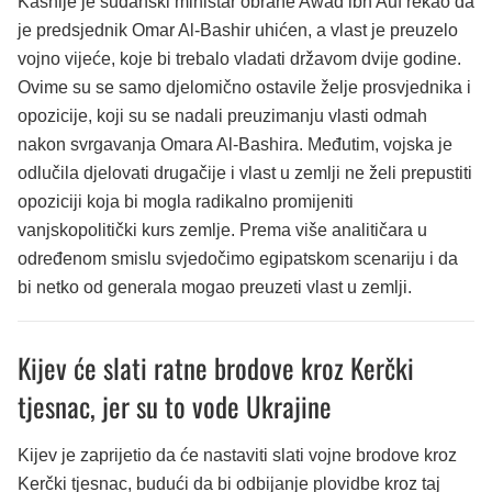
Kasnije je sudanski ministar obrane Awad ibn Auf rekao da
je predsjednik Omar Al-Bashir uhićen, a vlast je preuzelo
vojno vijeće, koje bi trebalo vladati državom dvije godine.
Ovime su se samo djelomično ostavile želje prosvjednika i
opozicije, koji su se nadali preuzimanju vlasti odmah
nakon svrgavanja Omara Al-Bashira. Međutim, vojska je
odlučila djelovati drugačije i vlast u zemlji ne želi prepustiti
opoziciji koja bi mogla radikalno promijeniti
vanjskopolitički kurs zemlje. Prema više analitičara u
određenom smislu svjedočimo egipatskom scenariju i da
bi netko od generala mogao preuzeti vlast u zemlji.
Kijev će slati ratne brodove kroz Kerčki
tjesnac, jer su to vode Ukrajine
Kijev je zaprijetio da će nastaviti slati vojne brodove kroz
Kerčki tjesnac, budući da bi odbijanje plovidbe kroz taj