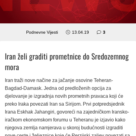
komentara
Podnevne Vijesti
13.04.19
3
Iran želi graditi prometnice do Sredozemnog
mora
Iran traži nove načine za jačanje osovine Teheran-
Bagdad-Damask. Jedna od predloženih opcija za
djelovanje je izgradnja novih prometnih pravaca koji će
preko Iraka povezati Iran sa Sirijom. Prvi potpredsjednik
Irana Eskhak Jahangiri, govoreći na zajedničkom Iransko-
iračkom ekonomskom forumu u Teheranu je izjavio kako
njegova zemlja namjerava u skoroj budućnosti izgraditi
nove ceste i željeznice koje će Perzijski zaljev povezati sa