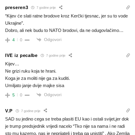
preseren3
7 godine prije
“Kijev će slati ratne brodove kroz Kerčki tjesnac, jer su to vode
Ukrajine”.
Dobro, ali nek budu to NATO brodovi, da ne odugovlačimo…
Odgovori
4
0
IVE iz pecalbe
7 godine prije
Kijev…
Ne grizi ruku koja te hrani.
Koga je za moliti nije ga za kuditi.
Umiljato janje dvije majke sisa
Odgovori
5
0
V.P
7 godine prije
SAD su jedino cega se treba plasiti EU kao i ostali svijet,jer dok
je trump predsjednik vrijedi nacelo “Tko nije sa nama i ne radi
sto mu kazemo, nas je neprijatelj i treba ga unistiti” . Ako Zemlja