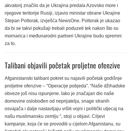
akvatorij značilo da je Ukrajina predala Azovsko more i
njegove teritorije Rusiji, izjavio ministar obrane Ukrajine
Stepan Poltorak, izvješća NewsOne. Poltorak je ukazao
da bi se takvi pokušaji trebali poduzeti tek nakon što su
mornarica i međunarodni partneri Ukrajine budu spremni
za to.
Talibani objavili početak proljetne ofenzive
Afganistanski talibani pokret su najavili početak godišnje
proljetne ofenzive – “Operacije pobjeda”. “Naše džihadske
obveze još nisu ispunjene. Iako je značajan dio naše
domovine oslobođen od neprijatelja, snage stranih
osvajača i dalje nastavljaju vršiti vojni i politički utjecaj na
našu muslimansku zemlju “, stoji u objavi. Ciljevi
kampanje, koja će se provoditi u cijelom Afganistanu, su