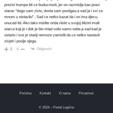
prezivi trumpa bit ce buducnosti, jer on razmislja kao pravi
starac “dugo sam zivio, dosta sam postigao,a sad ja i svi za
mnom u nistavilo” . Sad ce netko kazat da i on ima djecu,
unucad itd. Ako tako mislite onda niste u svojoj blizini imali
starca koji je i dok je bio mlad volio samo sebe,a sad kad je
ostario i sve je stariji nemoze zamislit da ce netko nastavit
zivjeti i poslje njega.
Odgovori
2
0
Početna
Kontakt
O nama
Privatnost
© 2024 – Portal Logično