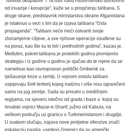
“istrebiti okupatore” i “očistiti našu muslimansku domovinu
od invazije i korupcije”, kaže se u priopćenju talibana. S
druge strane, predstavnik ministarstva obrane Afganistana
je istaknuo u vezi s tim da je izjava talibana “čista
propaganda”. “Talibani neće moći ostvariti svoje
zlonamjerne ciljeve, a sve njihove operacije osuđene su
na poraz, kao što su to bili i prethodnih godina”, kazao je.
Međutim, pokret talibana je proteklih godina promijenio
strategiju i iz godine u godinu je ojačao do te mjere da se
nametnuo kao ravnopravan politički čimbenik za
rješavanje krize u zemlji. U vojnom smislu talibani
uspijevaju širiti teritorij kojeg nadziru i više nisu ograničeni
samo na jug zemlje. Sada su prisutni u središnjim
regijama, na sjeveru istočno od grada i baze u kojoj su
hrvatski vojnici Mazar-e-Sharif, južno od Kabula, na
velikom području uz granicu s Turkmenistanom i drugdje.
U svakom slučaju, najava nove proljetne ofenzive znači
eskalaciju nasilja, usprkos činjenici da su američki