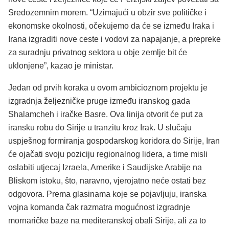
Sredozemnim morem. “Uzimajući u obzir sve političke i
ekonomske okolnosti, očekujemo da će se između Iraka i
Irana izgraditi nove ceste i vodovi za napajanje, a prepreke
za suradnju privatnog sektora u obje zemlje bit će
uklonjene”, kazao je ministar.
Jedan od prvih koraka u ovom ambicioznom projektu je
izgradnja željezničke pruge između iranskog gada
Shalamcheh i iračke Basre. Ova linija otvorit će put za
iransku robu do Sirije u tranzitu kroz Irak. U slučaju
uspješnog formiranja gospodarskog koridora do Sirije, Iran
će ojačati svoju poziciju regionalnog lidera, a time misli
oslabiti utjecaj Izraela, Amerike i Saudijske Arabije na
Bliskom istoku, što, naravno, vjerojatno neće ostati bez
odgovora. Prema glasinama koje se pojavljuju, iranska
vojna komanda čak razmatra mogućnost izgradnje
mornaričke baze na mediteranskoj obali Sirije, ali za to