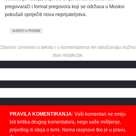
pregovarači i format pregovora koji se održava u Moskvi
pokušali spriječiti nova neprijateljstva.
VIJESTI U PODNE
Stavovi izneseni u tekstu i u komentarima ne odražavaju nužno
stav redakcije.
PRAVILA KOMENTIRANJA
: Vaši komentari ne smiju
biti kritika drugog komentatora, nego vaše mišljenje,
prijedlog ili ideja o temi. Nema rasprave tko je u pravu.