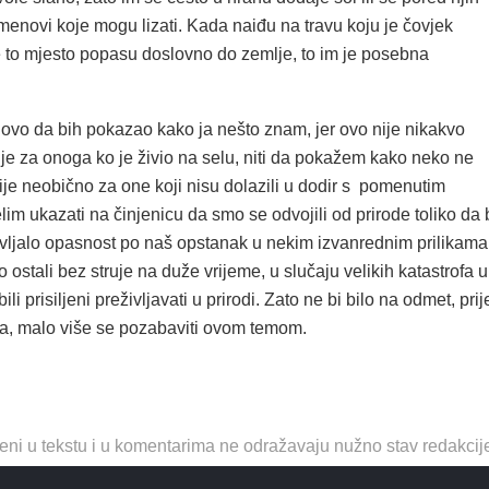
menovi koje mogu lizati. Kada naiđu na travu koju je čovjek
 to mjesto popasu doslovno do zemlje, to im je posebna
ovo da bih pokazao kako ja nešto znam, jer ovo nije nikakvo
e za onoga ko je živio na selu, niti da pokažem kako neko ne
 nije neobično za one koji nisu dolazili u dodir s pomenutim
lim ukazati na činjenicu da smo se odvojili od prirode toliko da 
avljalo opasnost po naš opstanak u nekim izvanrednim prilikama
 ostali bez struje na duže vrijeme, u slučaju velikih katastrofa u
li prisiljeni preživljavati u prirodi. Zato ne bi bilo na odmet, prij
, malo više se pozabaviti ovom temom.
eni u tekstu i u komentarima ne odražavaju nužno stav redakcij