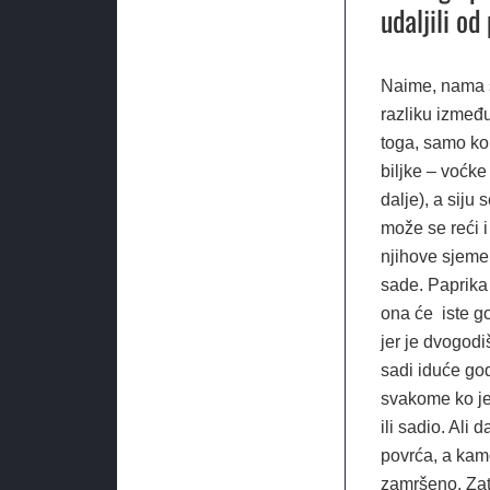
udaljili od
Naime, nama s
razliku izmeđ
toga, samo kon
biljke – voćke
dalje), a siju
može se reći i 
njihove sjemen
sade. Paprika
ona će iste go
jer je dvogodi
sadi iduće god
svakome ko je 
ili sadio. Ali 
povrća, a kamo
zamršeno. Zat