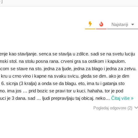
+]
Najstariji
e kao stavljanje. senca se stavlja u zdilce. sadi se na svetu luciju
nski stol. na stolu posna rana. crveni gra sa ostikom i kapulom.
com se stave na sto. jedna za ljude, jedna za blago i jedna za zetvu.
kru u crno vino i kapne na svaku svicu. gleda se dim. ako je dim
6. sicnja (3 kralja) a onda se da blagu. eto, ima tu i gatanja sto
o. ima jos … prid bozic se pravi tor u kuci. hahaha. tor je pod
ci je 3 dana. sad … ljudi prepravljaju taj obicaj. neko
…
Čitaj više »
Pogledaj odgovore
(2)