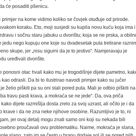
 da će posaditi pšenicu.
i primjer na kome vidimo koliko se čovjek otuđuje od prirode.
 svakom koraku. Eto, moji susjedi su kupila novu kuću koja ima i
 zdravu i sočnu staru jabuku u dvorištu; koja se ne prska, a obiln
ne jedu nego kupuju one koje su dvadesetak puta tretirane razni
eno skupe, jer „nisu sigurni da je to jestivo“. Namjeravaju je
du uređivali dvorište.
e ponosni otac hvali kako mu je trogodišnje dijete pametno, kak
a kao odrasli. Da bi to ilustrirao navodi primjer kako su jučer
 je želio piškiti pa su oni stali pored puta. Mali je odbio piškiti na
treba travu pasti krava, a mokraća se ne jede“. Da, ova priča
kako dijete razmišlja dosta zrelo za svoj uzrast, ali očito je i da
o krave i da ne zna neke njihove osobine. Razumljivo je to, ni
am, jer ovaj detalj mogu znati samo oni koji su nekada bili
 posebno proučavali ovu problematiku. Naime, mokraća je slana,
le slano, zato im se često u hranu dodaje sol ili se pored njih