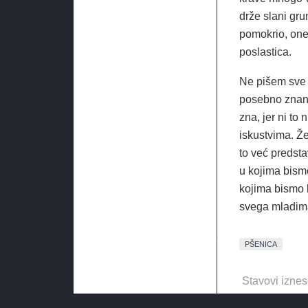
drže slani gru
pomokrio, one
poslastica.
Ne pišem sve 
posebno znanj
zna, jer ni to
iskustvima. Že
to već predst
u kojima bismo
kojima bismo bi
svega mladima
PŠENICA
Stavovi iznes