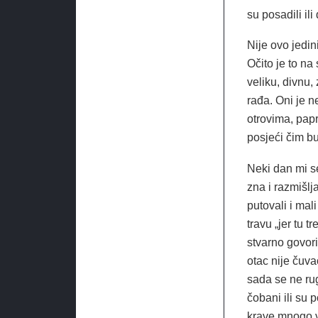
su posadili ili
Nije ovo jedin
Očito je to na
veliku, divnu,
rađa. Oni je 
otrovima, papr
posjeći čim bu
Neki dan mi s
zna i razmišlj
putovali i mali
travu „jer tu 
stvarno govori 
otac nije čuva
sada se ne rug
čobani ili su
krave mnogo vo