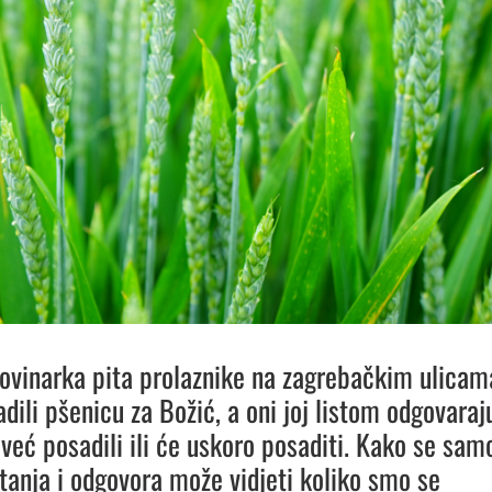
ovinarka pita prolaznike na zagrebačkim ulicam
adili pšenicu za Božić, a oni joj listom odgovaraj
 već posadili ili će uskoro posaditi. Kako se sam
itanja i odgovora može vidjeti koliko smo se