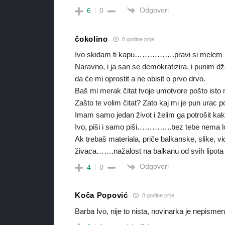
Odgovori
6
0
čokolino
8 godine prije
Ivo skidam ti kapu…………….pravi si melem za s
Naravno, i ja san se demokratizira. i punim dže
da će mi oprostit a ne obisit o prvo drvo.
Baš mi merak čitat tvoje umotvore pošto isto 
Zašto te volim čitat? Zato kaj mi je pun urac po
Imam samo jedan život i želim ga potrošit kak j
Ivo, piši i samo piši…………..bez tebe ne
Ak trebaš materiala, priče balkanske, slike
živaca…….nažalost na balkanu od svih lipota
Odgovori
4
0
Koča Popović
8 godine prije
Barba Ivo, nije to nista, novinarka je nepismena