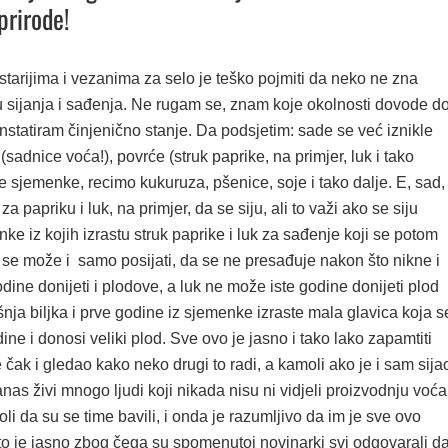
 prirode!
tarijima i vezanima za selo je teško pojmiti da neko ne zna
u sijanja i sađenja. Ne rugam se, znam koje okolnosti dovode d
statiram činjenično stanje. Da podsjetim: sade se već iznikle
 (sadnice voća!), povrće (struk paprike, na primjer, luk i tako
 se sjemenke, recimo kukuruza, pšenice, soje i tako dalje. E, sad,
za papriku i luk, na primjer, da se siju, ali to važi ako se siju
ke iz kojih izrastu struk paprike i luk za sađenje koji se potom
 se može i samo posijati, da se ne presađuje nakon što nikne i
dine donijeti i plodove, a luk ne može iste godine donijeti plod
šnja biljka i prve godine iz sjemenke izraste mala glavica koja s
ine i donosi veliki plod. Sve ovo je jasno i tako lako zapamtiti
čak i gledao kako neko drugi to radi, a kamoli ako je i sam sija
danas živi mnogo ljudi koji nikada nisu ni vidjeli proizvodnju voća
li da su se time bavili, i onda je razumljivo da im je sve ovo
o je jasno zbog čega su spomenutoj novinarki svi odgovarali d