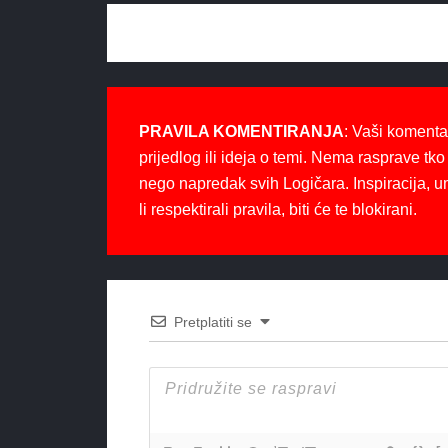
PRAVILA KOMENTIRANJA
: Vaši komenta
prijedlog ili ideja o temi. Nema rasprave tko 
nego napredak svih Logičara. Inspiracija, u
li respektirali pravila, biti će te blokirani.
Pretplatiti se