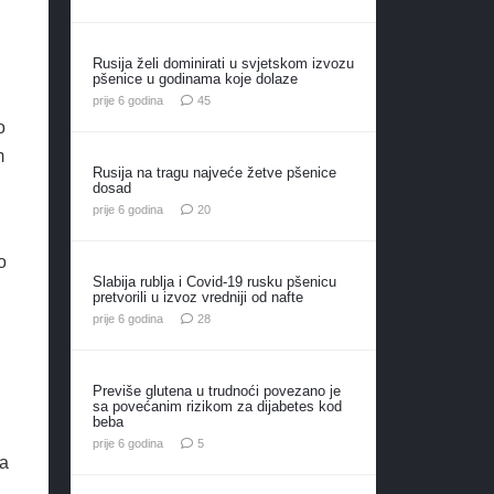
Rusija želi dominirati u svjetskom izvozu
pšenice u godinama koje dolaze
komentara
prije 6 godina
45
o
m
Rusija na tragu najveće žetve pšenice
dosad
komentara
prije 6 godina
20
o
Slabija rublja i Covid-19 rusku pšenicu
pretvorili u izvoz vredniji od nafte
komentara
prije 6 godina
28
Previše glutena u trudnoći povezano je
sa povećanim rizikom za dijabetes kod
beba
komentara
prije 6 godina
5
 a