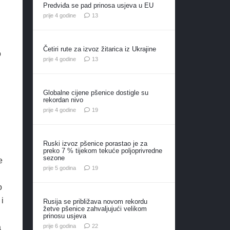
Predviđa se pad prinosa usjeva u EU
komentara
prije 4 godine
13
Četiri rute za izvoz žitarica iz Ukrajine
o
komentara
prije 4 godine
13
Globalne cijene pšenice dostigle su
rekordan nivo
komentara
prije 4 godine
19
Ruski izvoz pšenice porastao je za
preko 7 % tijekom tekuće poljoprivredne
sezone
e
komentara
prije 5 godina
19
o
 i
Rusija se približava novom rekordu
žetve pšenice zahvaljujući velikom
prinosu usjeva
komentara
prije 6 godina
22
a