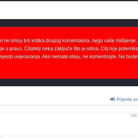
ri ne smiju biti kritika drugog komentatora, nego vaše mišljenje,
je u pravu. Čitatelji neka zaključe što je istina. Cilj nije polemika
mjesto uvjeravanja. Ako nemate ideju, ne komentirajte. Ne bude
Prijavite se
3000