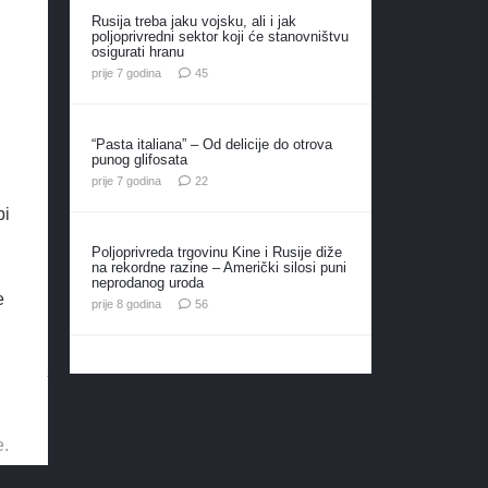
Rusija treba jaku vojsku, ali i jak
poljoprivredni sektor koji će stanovništvu
osigurati hranu
komentara
prije 7 godina
45
“Pasta italiana” – Od delicije do otrova
punog glifosata
komentara
prije 7 godina
22
bi
Poljoprivreda trgovinu Kine i Rusije diže
na rekordne razine – Američki silosi puni
neprodanog uroda
e
komentara
prije 8 godina
56
e.