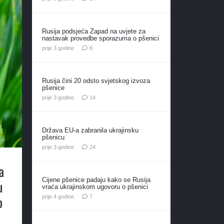
Rusija podsjeća Zapad na uvjete za
nastavak provedbe sporazuma o pšenici
komentara
prije 3 godine
6
Rusija čini 20 odsto svjetskog izvoza
pšenice
komentara
prije 3 godine
14
Država EU-a zabranila ukrajinsku
pšenicu
komentara
prije 3 godine
24
a
Cijene pšenice padaju kako se Rusija
u
vraća ukrajinskom ugovoru o pšenici
o
komentara
prije 4 godine
7