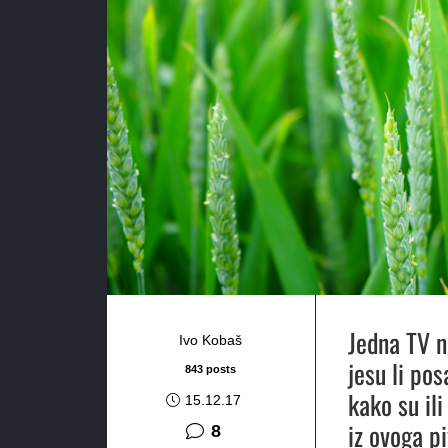
Jedna TV n
Ivo Kobaš
jesu li pos
843 posts
kako su ili
15.12.17
iz ovoga p
komentara
8