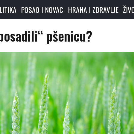
LITIKA
POSAO I NOVAC
HRANA I ZDRAVLJE
ŽIV
„posadili“ pšenicu?