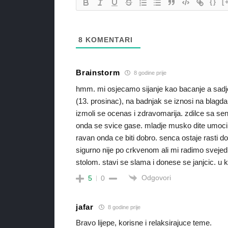
{}
[
8
KOMENTARI
Brainstorm
8 godine prije
hmm. mi osjecamo sijanje kao bacanje a sadjenj
(13. prosinac), na badnjak se iznosi na blagda
izmoli se ocenas i zdravomarija. zdilce sa sen
onda se svice gase. mladje musko dite umoci 
ravan onda ce biti dobro. senca ostaje rasti do 
sigurno nije po crkvenom ali mi radimo svejedn
stolom. stavi se slama i donese se janjcic. u ku
Odgovori
5
0
jafar
8 godine prije
Bravo lijepe, korisne i relaksirajuce teme.