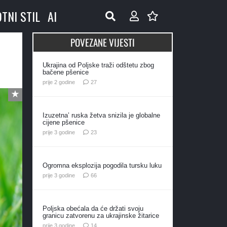
OTNI STIL
AI
POVEZANE VIJESTI
Ukrajina od Poljske traži odštetu zbog
bačene pšenice
komentara
prije 2 godine
27
Izuzetna’ ruska žetva snizila je globalne
cijene pšenice
komentara
prije 3 godine
23
Ogromna eksplozija pogodila tursku luku
komentara
prije 3 godine
66
Poljska obećala da će držati svoju
granicu zatvorenu za ukrajinske žitarice
komentara
prije 3 godine
14