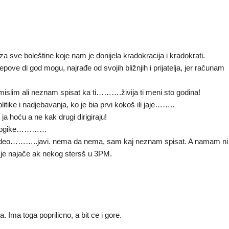
ve boleštine koje nam je donijela kradokracija i kradokrati.
pove di god mogu, najrađe od svojih bližnjih i prijatelja, jer računam
mislim ali neznam spisat ka ti……….živija ti meni sto godina!
litike i nadjebavanja, ko je bia prvi kokoš ili jaje……..
a hoću a ne kak drugi dirigiraju!
ma logike…………
, video………..javi. nema da nema, sam kaj neznam spisat. A namam ni
 je najače ak nekog stersš u 3PM.
. Ima toga poprilicno, a bit ce i gore.