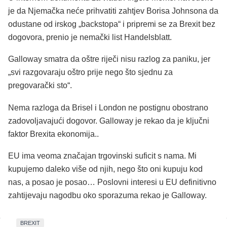
je da Njemačka neće prihvatiti zahtjev Borisa Johnsona da
odustane od irskog „backstopa“ i pripremi se za Brexit bez
dogovora, prenio je nemački list Handelsblatt.
Galloway smatra da oštre riječi nisu razlog za paniku, jer
„svi razgovaraju oštro prije nego što sjednu za
pregovarački sto“.
Nema razloga da Brisel i London ne postignu obostrano
zadovoljavajući dogovor. Galloway je rekao da je ključni
faktor Brexita ekonomija..
EU ima veoma značajan trgovinski suficit s nama. Mi
kupujemo daleko više od njih, nego što oni kupuju kod
nas, a posao je posao… Poslovni interesi u EU definitivno
zahtijevaju nagodbu oko sporazuma rekao je Galloway.
BREXIT