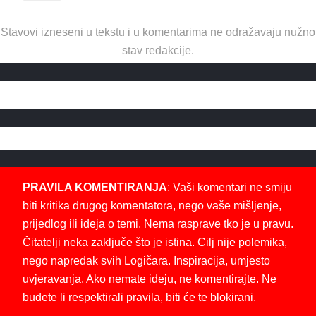
Stavovi izneseni u tekstu i u komentarima ne odražavaju nužno
stav redakcije.
PRAVILA KOMENTIRANJA
: Vaši komentari ne smiju
biti kritika drugog komentatora, nego vaše mišljenje,
prijedlog ili ideja o temi. Nema rasprave tko je u pravu.
Čitatelji neka zaključe što je istina. Cilj nije polemika,
nego napredak svih Logičara. Inspiracija, umjesto
uvjeravanja. Ako nemate ideju, ne komentirajte. Ne
budete li respektirali pravila, biti će te blokirani.