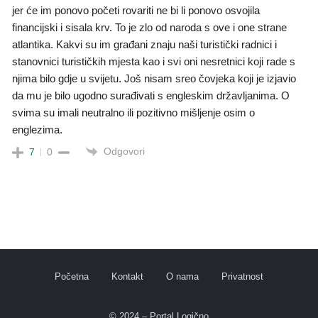
jer će im ponovo početi rovariti ne bi li ponovo osvojila
financijski i sisala krv. To je zlo od naroda s ove i one strane
atlantika. Kakvi su im građani znaju naši turistički radnici i
stanovnici turističkih mjesta kao i svi oni nesretnici koji rade s
njima bilo gdje u svijetu. Još nisam sreo čovjeka koji je izjavio
da mu je bilo ugodno surađivati s engleskim državljanima. O
svima su imali neutralno ili pozitivno mišljenje osim o
englezima.
Odgovori
7
0
Početna
Kontakt
O nama
Privatnost
© 2024 – Portal Logično