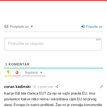
Pretplatiti se
Prijavite se
3000
1
KOMENTAR
Najstariji
zoran kadinski
6 godine prije
Kad je GB bila članica EU? Za nju ne važe pravila EU. Ima
povlastice kakve nitko nema i iskorištava cijeli EU od prvog
dana. Evropa će samo profitirati. Žao mi je zemalja komonvelta