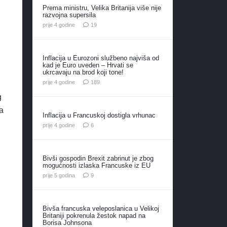
Prema ministru, Velika Britanija više nije
razvojna supersila
komentara
prije 4 godine
19
Inflacija u Eurozoni službeno najviša od
kad je Euro uveden – Hrvati se
ukrcavaju na brod koji tone!
komentara
prije 4 godine
189
g
a
Inflacija u Francuskoj dostigla vrhunac
komentara
prije 4 godine
6
Bivši gospodin Brexit zabrinut je zbog
mogućnosti izlaska Francuske iz EU
komentara
prije 5 godina
9
Bivša francuska veleposlanica u Velikoj
Britaniji pokrenula žestok napad na
Borisa Johnsona