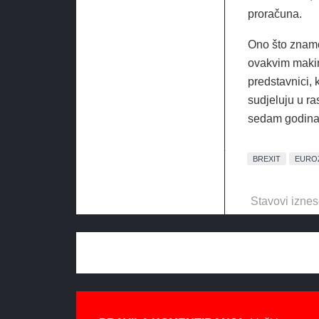
proračuna.
Ono što znamo
ovakvim makina
predstavnici, 
sudjeluju u r
sedam godina
BREXIT
EURO
Stavovi iznes