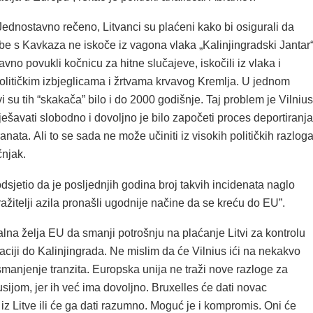
Jednostavno rečeno, Litvanci su plaćeni kako bi osigurali da
e s Kavkaza ne iskoče iz vagona vlaka „Kalinjingradski Jantar“
tavno povukli kočnicu za hitne slučajeve, iskočili iz vlaka i
političkim izbjeglicama i žrtvama krvavog Kremlja. U jednom
tvi su tih “skakača” bilo i do 2000 godišnje. Taj problem je Vilnius
šavati slobodno i dovoljno je bilo započeti proces deportiranja
anata. Ali to se sada ne može učiniti iz visokih političkih razloga
čnjak.
odsjetio da je posljednjih godina broj takvih incidenata naglo
tražitelji azila pronašli ugodnije načine da se kreću do EU”.
lna želja EU da smanji potrošnju na plaćanje Litvi za kontrolu
aciji do Kalinjingrada. Ne mislim da će Vilnius ići na nekakvo
 smanjenje tranzita. Europska unija ne traži nove razloge za
ijom, jer ih već ima dovoljno. Bruxelles će dati novac
iz Litve ili će ga dati razumno. Moguć je i kompromis. Oni će