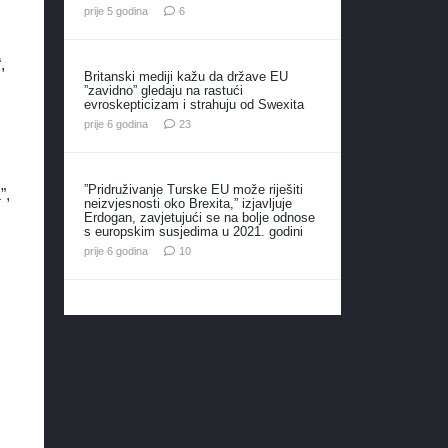
komentara
prije 5 godina
6
,
Britanski mediji kažu da države EU
”zavidno” gledaju na rastući
evroskepticizam i strahuju od Swexita
komentara
prije 6 godina
23
”Pridruživanje Turske EU može riješiti
”,
neizvjesnosti oko Brexita,” izjavljuje
Erdogan, zavjetujući se na bolje odnose
s europskim susjedima u 2021. godini
komentara
prije 6 godina
10