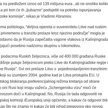
a na predloženi iznos od 139 milijuna eura , ali ne onoliko kolik
, a pri tom će ih „ljubazno“ podsjetiti na potrebu ispunjavanja
pske komisije“, rekao je Vladimir Abramov.
ma politologu, “dirljiva opereta o suverenitetu Litve nad ruskim
privremeno u tranzitu prolaze kroz njezino područje” mogla je
 odavno da je Rusija zapečatila vagone vlakova iz Kalinjingrad
vljajući posebno nadzornu skupinu u lokomotivu.
podacima Ruskih željeznica, više od 400 000 građana Ruske
išnje putuje željeznicom preko Litve do Kalinjingradske regije 
ke Rusije”. Svi oni prelaze Litvu s pojednostavljenim tranzitnim
ji su izumljeni 2004. godine kad je Litva pristupila EU. U
tskog blokiranja preferencijalnog režima kretanja od strane
o oni Rusi koji imaju važeću „Schengensku vizu“ moći će
evozom doći u Kalinjingrad. No, Rusija će tada odgovoriti ne
opskoj komisiji iEuropskoj uniji općenito, a kakav će odgovor biti
kao što ne znamo ni kakav će biti ishod pregovora oko novog