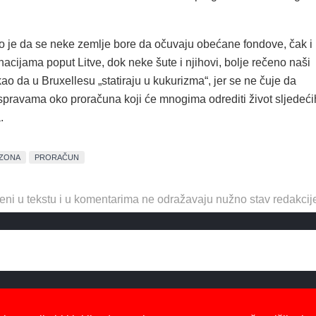
 je da se neke zemlje bore da očuvaju obećane fondove, čak i
cijama poput Litve, dok neke šute i njihovi, bolje rečeno naši
kao da u Bruxellesu „statiraju u kukurizma“, jer se ne čuje da
aspravama oko proračuna koji će mnogima odrediti život sljedeći
.
ZONA
PRORAČUN
eni u tekstu i u komentarima ne odražavaju nužno stav redakcij