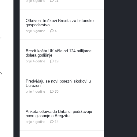
komentar
prije 3 godine
21
Otkriveni troškovi Brexita za britansko
gospodarstvo
komentara
prije 3 godine
4
,
Brexit košta UK više od 124 milijarde
dolara godišnje
komentara
prije 4 godine
19
e
Predviđaju se novi porezni skokovi u
Eurozoni
komentara
prije 4 godine
70
Anketa otkriva da Britanci podržavaju
novo glasanje o Bregzitu
komentara
prije 4 godine
14
.