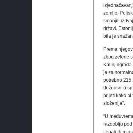
izjednačavanj
zemlje, Poljs
smanjiti izdv
državi. Estoni
bila je snažan
Prema njegovo
zbog zelene st
Kalinjingrada.
je za normalno
potrebno 215 
dužnosnici spr
prijeti kako bi
složenija”.
“U međuvremen
razdoblju pod
ilegalnih migr