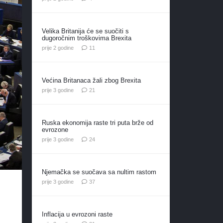
Velika Britanija će se suočiti s
dugoročnim troškovima Brexita
komentara
prije 2 godine
11
Većina Britanaca žali zbog Brexita
komentar
prije 3 godine
21
Ruska ekonomija raste tri puta brže od
evrozone
komentara
prije 3 godine
24
Njemačka se suočava sa nultim rastom
komentara
prije 3 godine
37
Inflacija u evrozoni raste