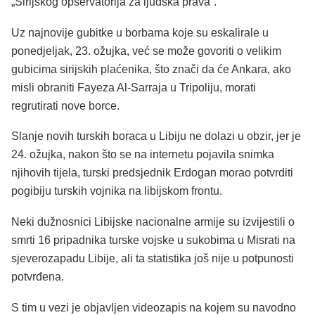
„Sirijskog opservatorija za ljudska prava“.
Uz najnovije gubitke u borbama koje su eskalirale u
ponedjeljak, 23. ožujka, već se može govoriti o velikim
gubicima sirijskih plaćenika, što znači da će Ankara, ako
misli obraniti Fayeza Al-Sarraja u Tripoliju, morati
regrutirati nove borce.
Slanje novih turskih boraca u Libiju ne dolazi u obzir, jer je
24. ožujka, nakon što se na internetu pojavila snimka
njihovih tijela, turski predsjednik Erdogan morao potvrditi
pogibiju turskih vojnika na libijskom frontu.
Neki dužnosnici Libijske nacionalne armije su izvijestili o
smrti 16 pripadnika turske vojske u sukobima u Misrati na
sjeverozapadu Libije, ali ta statistika još nije u potpunosti
potvrđena.
S tim u vezi je objavljen videozapis na kojem su navodno