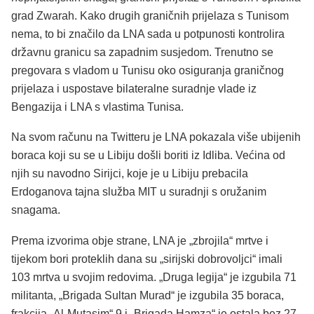
grad Zwarah. Kako drugih graničnih prijelaza s Tunisom
nema, to bi značilo da LNA sada u potpunosti kontrolira
državnu granicu sa zapadnim susjedom. Trenutno se
pregovara s vladom u Tunisu oko osiguranja graničnog
prijelaza i uspostave bilateralne suradnje vlade iz
Bengazija i LNA s vlastima Tunisa.
Na svom računu na Twitteru je LNA pokazala više ubijenih
boraca koji su se u Libiju došli boriti iz Idliba. Većina od
njih su navodno Sirijci, koje je u Libiju prebacila
Erdoganova tajna služba MIT u suradnji s oružanim
snagama.
Prema izvorima obje strane, LNA je „zbrojila“ mrtve i
tijekom bori proteklih dana su „sirijski dobrovoljci“ imali
103 mrtva u svojim redovima. „Druga legija“ je izgubila 71
militanta, „Brigada Sultan Murad“ je izgubila 35 boraca,
frakcija „Al-Mutasim“ 9 i „Brigada Hamza“ je ostala bez 27