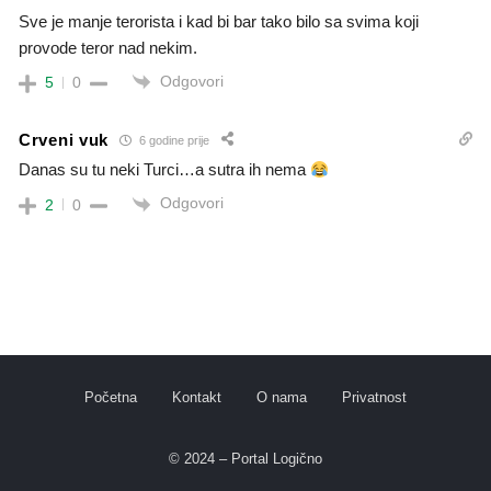
Sve je manje terorista i kad bi bar tako bilo sa svima koji
provode teror nad nekim.
Odgovori
5
0
Crveni vuk
6 godine prije
Danas su tu neki Turci…a sutra ih nema
Odgovori
2
0
Početna
Kontakt
O nama
Privatnost
© 2024 – Portal Logično