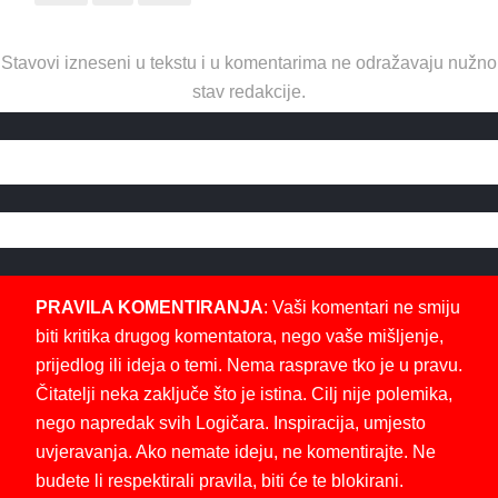
Stavovi izneseni u tekstu i u komentarima ne odražavaju nužno
stav redakcije.
PRAVILA KOMENTIRANJA
: Vaši komentari ne smiju
biti kritika drugog komentatora, nego vaše mišljenje,
prijedlog ili ideja o temi. Nema rasprave tko je u pravu.
Čitatelji neka zaključe što je istina. Cilj nije polemika,
nego napredak svih Logičara. Inspiracija, umjesto
uvjeravanja. Ako nemate ideju, ne komentirajte. Ne
budete li respektirali pravila, biti će te blokirani.