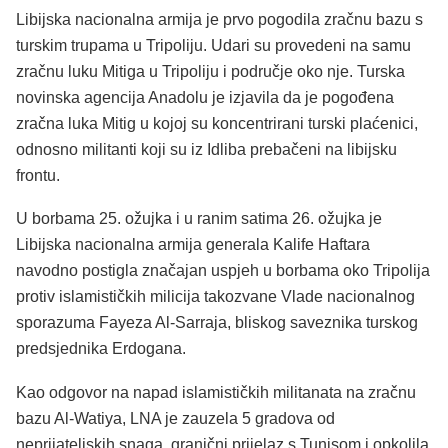
Libijska nacionalna armija je prvo pogodila zračnu bazu s
turskim trupama u Tripoliju. Udari su provedeni na samu
zračnu luku Mitiga u Tripoliju i područje oko nje. Turska
novinska agencija Anadolu je izjavila da je pogođena
zračna luka Mitig u kojoj su koncentrirani turski plaćenici,
odnosno militanti koji su iz Idliba prebačeni na libijsku
frontu.
U borbama 25. ožujka i u ranim satima 26. ožujka je
Libijska nacionalna armija generala Kalife Haftara
navodno postigla značajan uspjeh u borbama oko Tripolija
protiv islamističkih milicija takozvane Vlade nacionalnog
sporazuma Fayeza Al-Sarraja, bliskog saveznika turskog
predsjednika Erdogana.
Kao odgovor na napad islamističkih militanata na zračnu
bazu Al-Watiya, LNA je zauzela 5 gradova od
neprijateljskih snaga, granični prijelaz s Tunisom i opkolila