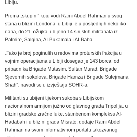
Libiju.
Prema „skupini“ koju vodi Rami Abdel Rahman u svog
stana u blizini Londona, u Libiji je u posljednjih nekoliko
dana, do 21. ožujka, ubijeno 14 sirijskih militanata iz
Palmire, Salqina, Al-Bukamala i Al-Baba.
„Tako je broj poginulih u redovima proturskih frakcija u
vojnim operacijama u Libiji dosegao je 143 borca, od
pripadnika Brigade Mutasim, Sultan Murad, Brigade
Sjevernih sokolova, Brigade Hamza i Brigade Sulejmana
Shah“, navodi se u izvještaju SOHR-a.
Militanti su ubijeni tijekom sukoba s Libijskom
nacionalnom armijom južno od glavnog grada Tripolija, u
blizini gradske zračne luke, stambenom kompleksu Al-
Hadabah i u blizini grada Misrate, dodaje Rami Abdel
Rahman na svom informativnom portalu takozvanog