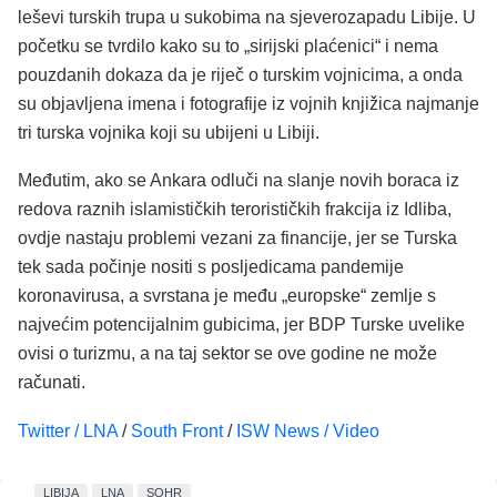
leševi turskih trupa u sukobima na sjeverozapadu Libije. U
početku se tvrdilo kako su to „sirijski plaćenici“ i nema
pouzdanih dokaza da je riječ o turskim vojnicima, a onda
su objavljena imena i fotografije iz vojnih knjižica najmanje
tri turska vojnika koji su ubijeni u Libiji.
Međutim, ako se Ankara odluči na slanje novih boraca iz
redova raznih islamističkih terorističkih frakcija iz Idliba,
ovdje nastaju problemi vezani za financije, jer se Turska
tek sada počinje nositi s posljedicama pandemije
koronavirusa, a svrstana je među „europske“ zemlje s
najvećim potencijalnim gubicima, jer BDP Turske uvelike
ovisi o turizmu, a na taj sektor se ove godine ne može
računati.
Twitter / LNA
/
South Front
/
ISW News / Video
LIBIJA
LNA
SOHR