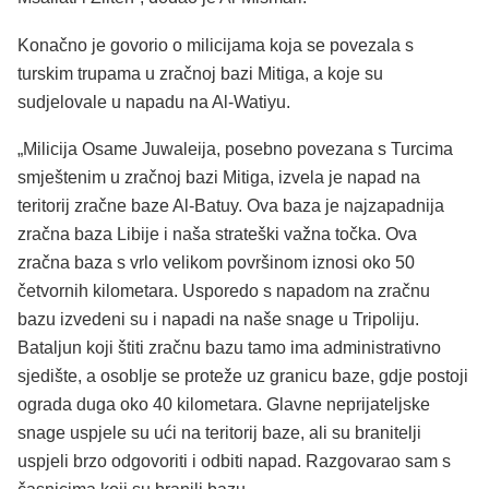
Konačno je govorio o milicijama koja se povezala s
turskim trupama u zračnoj bazi Mitiga, a koje su
sudjelovale u napadu na Al-Watiyu.
„Milicija Osame Juwaleija, posebno povezana s Turcima
smještenim u zračnoj bazi Mitiga, izvela je napad na
teritorij zračne baze Al-Batuy. Ova baza je najzapadnija
zračna baza Libije i naša strateški važna točka. Ova
zračna baza s vrlo velikom površinom iznosi oko 50
četvornih kilometara. Usporedo s napadom na zračnu
bazu izvedeni su i napadi na naše snage u Tripoliju.
Bataljun koji štiti zračnu bazu tamo ima administrativno
sjedište, a osoblje se proteže uz granicu baze, gdje postoji
ograda duga oko 40 kilometara. Glavne neprijateljske
snage uspjele su ući na teritorij baze, ali su branitelji
uspjeli brzo odgovoriti i odbiti napad. Razgovarao sam s