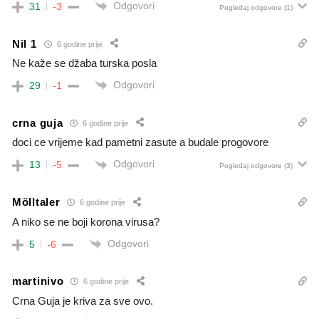
Odgovori
31
-3
Pogledaj odgovore
(1)
Nil 1
6 godine prije
Ne kaže se džaba turska posla
Odgovori
29
-1
crna guja
6 godine prije
doci ce vrijeme kad pametni zasute a budale progovore
Odgovori
13
-5
Pogledaj odgovore
(3)
Mölltaler
6 godine prije
A niko se ne boji korona virusa?
Odgovori
5
-6
martinivo
6 godine prije
Crna Guja je kriva za sve ovo.