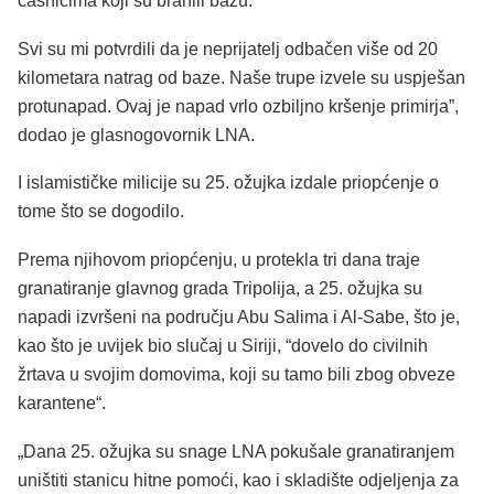
časnicima koji su branili bazu.
Svi su mi potvrdili da je neprijatelj odbačen više od 20
kilometara natrag od baze. Naše trupe izvele su uspješan
protunapad. Ovaj je napad vrlo ozbiljno kršenje primirja”,
dodao je glasnogovornik LNA.
I islamističke milicije su 25. ožujka izdale priopćenje o
tome što se dogodilo.
Prema njihovom priopćenju, u protekla tri dana traje
granatiranje glavnog grada Tripolija, a 25. ožujka su
napadi izvršeni na području Abu Salima i Al-Sabe, što je,
kao što je uvijek bio slučaj u Siriji, “dovelo do civilnih
žrtava u svojim domovima, koji su tamo bili zbog obveze
karantene“.
„Dana 25. ožujka su snage LNA pokušale granatiranjem
uništiti stanicu hitne pomoći, kao i skladište odjeljenja za