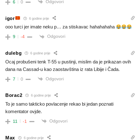
Odgovori
6
0
igor
6 godine prije
ooo turci jer imate neku p… za stiskavac hahahahaha
Odgovori
9
-4
dulebg
6 godine prije
Ocaj probušeni tenk T-55 u pustinji, mislim da je prikazan ovih
dana na Cassad-u kao zaostavština iz rata Libije i Čada.
Odgovori
7
0
Borac2
6 godine prije
To je samo takticko povlacenje rekao bi jedan poznati
komentator ovjde.
Odgovori
11
-1
Max
6 godine prije