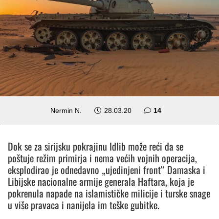
komentara
Nermin N.
28.03.20
14
Dok se za sirijsku pokrajinu Idlib može reći da se
poštuje režim primirja i nema većih vojnih operacija,
eksplodirao je odnedavno „ujedinjeni front“ Damaska i
Libijske nacionalne armije generala Haftara, koja je
pokrenula napade na islamističke milicije i turske snage
u više pravaca i nanijela im teške gubitke.