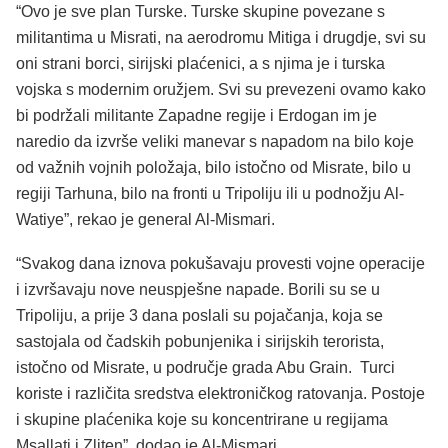
“Ovo je sve plan Turske. Turske skupine povezane s
militantima u Misrati, na aerodromu Mitiga i drugdje, svi su
oni strani borci, sirijski plaćenici, a s njima je i turska
vojska s modernim oružjem. Svi su prevezeni ovamo kako
bi podržali militante Zapadne regije i Erdogan im je
naredio da izvrše veliki manevar s napadom na bilo koje
od važnih vojnih položaja, bilo istočno od Misrate, bilo u
regiji Tarhuna, bilo na fronti u Tripoliju ili u podnožju Al-
Watiye”, rekao je general Al-Mismari.
“Svakog dana iznova pokušavaju provesti vojne operacije
i izvršavaju nove neuspješne napade. Borili su se u
Tripoliju, a prije 3 dana poslali su pojačanja, koja se
sastojala od čadskih pobunjenika i sirijskih terorista,
istočno od Misrate, u područje grada Abu Grain. Turci
koriste i različita sredstva elektroničkog ratovanja. Postoje
i skupine plaćenika koje su koncentrirane u regijama
Msallati i Zliten”, dodao je Al-Mismari.