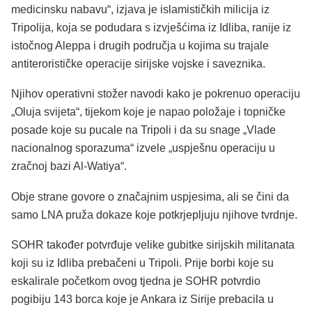
medicinsku nabavu“, izjava je islamističkih milicija iz
Tripolija, koja se podudara s izvješćima iz Idliba, ranije iz
istočnog Aleppa i drugih područja u kojima su trajale
antiterorističke operacije sirijske vojske i saveznika.
Njihov operativni stožer navodi kako je pokrenuo operaciju
„Oluja svijeta“, tijekom koje je napao položaje i topničke
posade koje su pucale na Tripoli i da su snage „Vlade
nacionalnog sporazuma“ izvele „uspješnu operaciju u
zračnoj bazi Al-Watiya“.
Obje strane govore o značajnim uspjesima, ali se čini da
samo LNA pruža dokaze koje potkrjepljuju njihove tvrdnje.
SOHR također potvrđuje velike gubitke sirijskih militanata
koji su iz Idliba prebačeni u Tripoli. Prije borbi koje su
eskalirale početkom ovog tjedna je SOHR potvrdio
pogibiju 143 borca koje je Ankara iz Sirije prebacila u