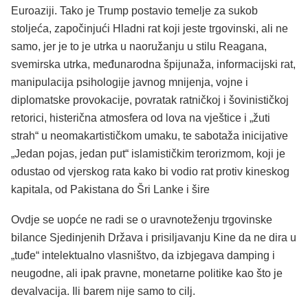
Euroaziji. Tako je Trump postavio temelje za sukob
stoljeća, započinjući Hladni rat koji jeste trgovinski, ali ne
samo, jer je to je utrka u naoružanju u stilu Reagana,
svemirska utrka, međunarodna špijunaža, informacijski rat,
manipulacija psihologije javnog mnijenja, vojne i
diplomatske provokacije, povratak ratničkoj i šovinističkoj
retorici, histerična atmosfera od lova na vještice i „žuti
strah“ u neomakartističkom umaku, te sabotaža inicijative
„Jedan pojas, jedan put“ islamističkim terorizmom, koji je
odustao od vjerskog rata kako bi vodio rat protiv kineskog
kapitala, od Pakistana do Šri Lanke i šire
Ovdje se uopće ne radi se o uravnoteženju trgovinske
bilance Sjedinjenih Država i prisiljavanju Kine da ne dira u
„tuđe“ intelektualno vlasništvo, da izbjegava damping i
neugodne, ali ipak pravne, monetarne politike kao što je
devalvacija. Ili barem nije samo to cilj.