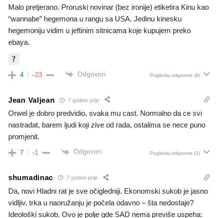
Malo pretjerano. Proruski novinar (bez ironije) etiketira Kinu kao
“wannabe” hegemona u rangu sa USA. Jedinu kinesku
hegemoniju vidim u jeftinim sitnicama koje kupujem preko
ebaya.
?
Odgovori
4
-23
Pogledaj odgovore
(9)
Jean Valjean
7 godine prije
Orwel je dobro predvidio, svaka mu cast. Normalno da ce svi
nastradat, barem ljudi koji zive od rada, ostalima se nece puno
promjenit.
Odgovori
7
-1
Pogledaj odgovore
(1)
shumadinac
7 godine prije
Da, novi Hladni rat je sve očigledniji. Ekonomski sukob je jasno
vidljiv, trka u naoružanju je počela odavno – šta nedostaje?
Ideološki sukob. Ovo je polje gde SAD nema previše uspeha: