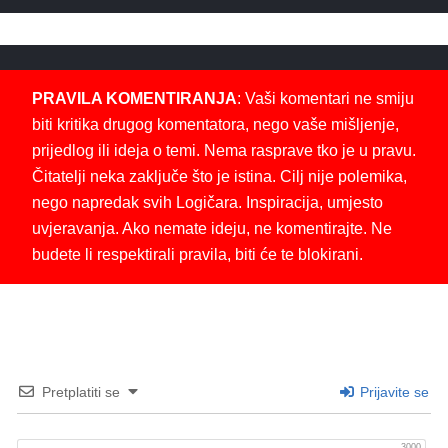
PRAVILA KOMENTIRANJA
: Vaši komentari ne smiju
biti kritika drugog komentatora, nego vaše mišljenje,
prijedlog ili ideja o temi. Nema rasprave tko je u pravu.
Čitatelji neka zaključe što je istina. Cilj nije polemika,
nego napredak svih Logičara. Inspiracija, umjesto
uvjeravanja. Ako nemate ideju, ne komentirajte. Ne
budete li respektirali pravila, biti će te blokirani.
Pretplatiti se
Prijavite se
3000