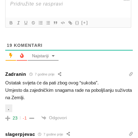
{}
[+]
19
KOMENTARI
Najstariji
Zadranin
7 godine prije
Ostatak svijeta će da pati zbog ovog “sukoba”.
Umjesto da zajedničkim snagama rade na poboljšanju suživota
na Zemlji.
.
Odgovori
23
-1
slagerpjevac
7 godine prije