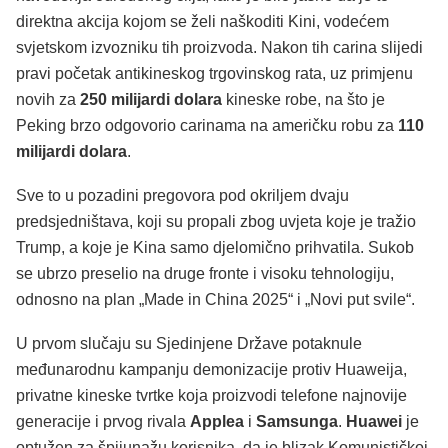
direktna akcija kojom se želi naškoditi Kini, vodećem
svjetskom izvozniku tih proizvoda. Nakon tih carina slijedi
pravi početak antikineskog trgovinskog rata, uz primjenu
novih za
250 milijardi dolara
kineske robe, na što je
Peking brzo odgovorio carinama na američku robu za
110
milijardi dolara
.
Sve to u pozadini pregovora pod okriljem dvaju
predsjedništava, koji su propali zbog uvjeta koje je tražio
Trump, a koje je Kina samo djelomično prihvatila. Sukob
se ubrzo preselio na druge fronte i visoku tehnologiju,
odnosno na plan „Made in China 2025“ i „Novi put svile“.
U prvom slučaju su Sjedinjene Države potaknule
međunarodnu kampanju demonizacije protiv Huaweija,
privatne kineske tvrtke koja proizvodi telefone najnovije
generacije i prvog rivala
Applea
i
Samsunga
.
Huawei
je
optužen za špijunažu korisnika, da je blizak Komunističkoj