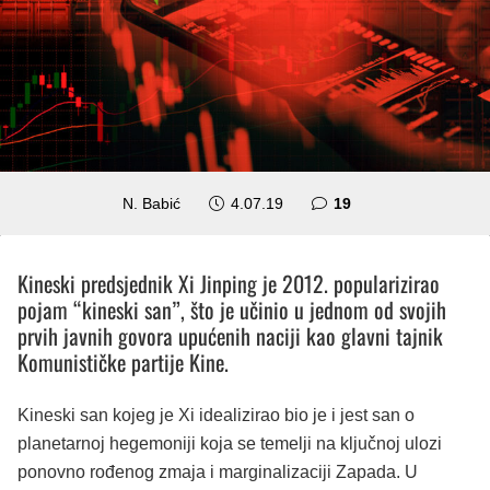
komentara
N. Babić
4.07.19
19
Kineski predsjednik Xi Jinping je 2012. popularizirao
pojam “kineski san”, što je učinio u jednom od svojih
prvih javnih govora upućenih naciji kao glavni tajnik
Komunističke partije Kine.
Kineski san kojeg je Xi idealizirao bio je i jest san o
planetarnoj hegemoniji koja se temelji na ključnoj ulozi
ponovno rođenog zmaja i marginalizaciji Zapada. U