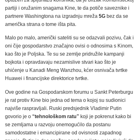
partiji i oružanim snagama Kine, te da potiče saveznike i
partnere Washingtona na izgradnju mreža
5G
bez da se
američka strana o tome išta pita.
Malo po malo, američki sateliti su se odazvali pozivu, čak i
oni čije gospodarstvo značajno ovisi o odnosima s Kinom,
kao što je Poljska. Te su se zemlje pridružile kampanji
bojkota i opravdavaju nezamislive stvari kao što je
uhićenje u Kanadi Meng Wanzhou, kćer osnivača tvrtke
Huawei i financijske direktorice tvrtke.
Ove godine na Gospodarskom forumu u Sankt Peterburgu
je rat protiv Kine bio jedna od tema o kojoj su sudionici
najviše raspravljali. Ruski predsjednik Vladimir Putin
govorio je o
“tehnološkom ratu”
koji je pokrenut kako bi
se zemljama u razvoju onemogućilo da postanu
samodostatne i emancipirane od ovisnosti zapadnog