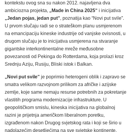
kontekstu ovog sna su nakon 2012. najavljena dva
ambiciozna projekta,
„Made in China 2025“
i inicijativa
„Jedan pojas, jedan put“
, poznatija kao “Novi put svile”.
U prvom slučaju radi se o strateškom planu usmjerenom
na emancipaciju kineske industrije od vanjske ovisnosti, u
drugom slučaju je to inicijativa usmjerena na stvaranje
gigantske interkontinentalne mreže međusobne
povezanosti od Pekinga do Rotterdama, koja prolazi kroz
Srednju Aziju, Rusiju, Bliski istok i Balkan.
„Novi put svile“
je poprimio heterogeni oblik i zapravo se
smatra velikom razvojnom prilikom za afričke i azijske
zemlje, koje same nemaju resurse potrebnih za pokretanje
vlastitih programa modernizacije infrastrukture. U
geopolitičkom smislu, kineska inicijativa na globalnoj
razini je prijetnja američkom liberalnom poretku,
izgrađenom nakon Drugog svjetskog rata i koji se širio u
nadolazećim desetljećima na sve svjetske kontinente.