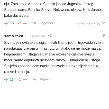
nju. Zato sto je Americki San bio jaci od Jugoslovenskog.
Sada se sama Fabrika Snova, Holywood, ulizava Kini. Jasno je
kako duva vetar.
Odgovori
15
-2
Pogledaj odgovore
(1)
samo tako
7 godine prije
Stvaranje novih tehnologija, novih financijskih i trgovačkih veza
i produkata, ulagaja u infrastruturu, nikako se ne može nazvati
hegemonijom. Ulaganja u manje razvijene dijelove svijeta,
mogu samo doprinijeti ukupnom razvoju i unapređenju istoga.
Stolječa zapadne dominacije proizvele su tako bijedan efekt,
ratove i sirotinju.
Odgovori
11
-1