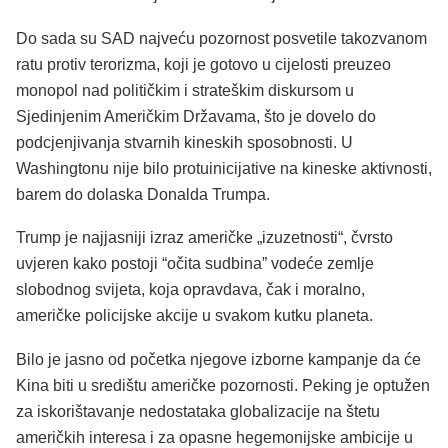
Do sada su SAD najveću pozornost posvetile takozvanom
ratu protiv terorizma, koji je gotovo u cijelosti preuzeo
monopol nad političkim i strateškim diskursom u
Sjedinjenim Američkim Državama, što je dovelo do
podcjenjivanja stvarnih kineskih sposobnosti. U
Washingtonu nije bilo protuinicijative na kineske aktivnosti,
barem do dolaska Donalda Trumpa.
Trump je najjasniji izraz američke „izuzetnosti“, čvrsto
uvjeren kako postoji “očita sudbina” vodeće zemlje
slobodnog svijeta, koja opravdava, čak i moralno,
američke policijske akcije u svakom kutku planeta.
Bilo je jasno od početka njegove izborne kampanje da će
Kina biti u središtu američke pozornosti. Peking je optužen
za iskorištavanje nedostataka globalizacije na štetu
američkih interesa i za opasne hegemonijske ambicije u