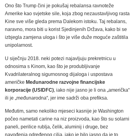
Ono što Trump čini je pokušaj rebalansa ravnoteže
Amerike kao svjetske sile, koja zbog nezaustavljivog rasta
Kine sve više gleda prema Dalekom istoku. Taj rebalans,
naravno, mora biti u korist Sjedinjenih Država, kako bi se
izbjegla zamjena uloga i što je više duže moguće zaštitila
unipolarnost.
U siječnju 2018. neki potezi najavljuju prekretnicu u
odnosima s Kinom, kao što je produbljivanje
Kvadrilateralnog sigurnosnog dijaloga i uspostava
američke
Međunarodne razvojne financijske
korporacije (USIDFC)
, iako nije jasno je li ona „američka“
ili je „međunarodna“, jer ime sadrži oba prefiksa.
Međutim, samo nekoliko mjeseci kasnije je Washington
počeo nametati carine na niz proizvoda, kao što su solarni
paneli, perilice rublja, čelik, aluminij i druge, bez
navođenja određenog cilja, iako je bilo jasno da je to