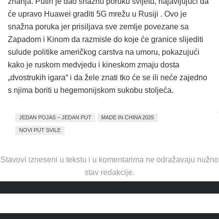
znanja. Putin je dao snažnu poruku svijetu, najavljujući da
će upravo Huawei graditi 5G mrežu u Rusiji . Ovo je
snažna poruka jer prisiljava sve zemlje povezane sa
Zapadom i Kinom da razmisle do koje će granice slijediti
sulude politike američkog carstva na umoru, pokazujući
kako je ruskom medvjedu i kineskom zmaju dosta
„dvostrukih igara“ i da žele znati tko će se ili neće zajedno
s njima boriti u hegemonijskom sukobu stoljeća.
JEDAN POJAS – JEDAN PUT
MADE IN CHINA 2025
NOVI PUT SVILE
Stavovi izneseni u tekstu i u komentarima ne odražavaju nužno
stav redakcije.