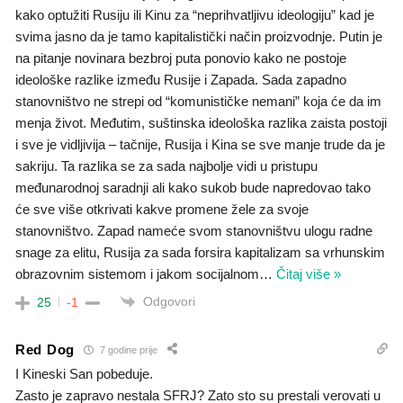
kako optužiti Rusiju ili Kinu za “neprihvatljivu ideologiju” kad je
svima jasno da je tamo kapitalistički način proizvodnje. Putin je
na pitanje novinara bezbroj puta ponovio kako ne postoje
ideološke razlike između Rusije i Zapada. Sada zapadno
stanovništvo ne strepi od “komunističke nemani” koja će da im
menja život. Međutim, suštinska ideološka razlika zaista postoji
i sve je vidljivija – tačnije, Rusija i Kina se sve manje trude da je
sakriju. Ta razlika se za sada najbolje vidi u pristupu
međunarodnoj saradnji ali kako sukob bude napredovao tako
će sve više otkrivati kakve promene žele za svoje
stanovništvo. Zapad nameće svom stanovništvu ulogu radne
snage za elitu, Rusija za sada forsira kapitalizam sa vrhunskim
obrazovnim sistemom i jakom socijalnom
…
Čitaj više »
Odgovori
25
-1
Red Dog
7 godine prije
I Kineski San pobeduje.
Zasto je zapravo nestala SFRJ? Zato sto su prestali verovati u