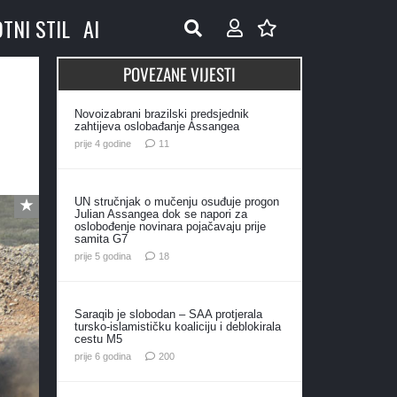
OTNI STIL
AI
POVEZANE VIJESTI
Novoizabrani brazilski predsjednik
zahtijeva oslobađanje Assangea
komentara
prije 4 godine
11
UN stručnjak o mučenju osuđuje progon
Julian Assangea dok se napori za
oslobođenje novinara pojačavaju prije
samita G7
komentara
prije 5 godina
18
Saraqib je slobodan – SAA protjerala
tursko-islamističku koaliciju i deblokirala
cestu M5
komentara
prije 6 godina
200