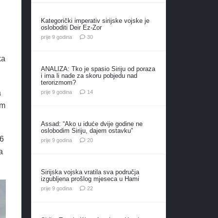
Kategorički imperativ sirijske vojske je
osloboditi Deir Ez-Zor
komentara
prije 9 godina
30
ka
ANALIZA: Tko je spasio Siriju od poraza
i ima li nade za skoru pobjedu nad
terorizmom?
komentara
a
prije 9 godina
14
am
Assad: “Ako u iduće dvije godine ne
oslobodim Siriju, dajem ostavku”
 6
komentara
prije 9 godina
20
a
Sirijska vojska vratila sva područja
izgubljena prošlog mjeseca u Hami
komentara
prije 9 godina
22