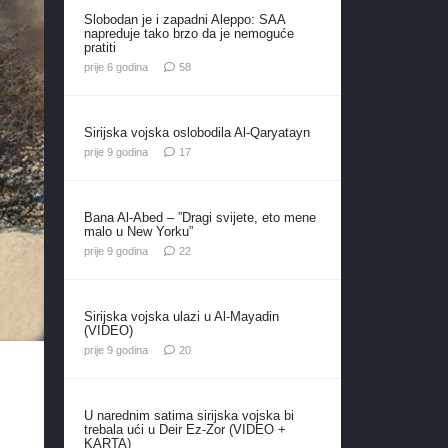
Slobodan je i zapadni Aleppo: SAA
napreduje tako brzo da je nemoguće
pratiti
komentara
prije 6 godina
58
Sirijska vojska oslobodila Al-Qaryatayn
komentara
prije 9 godina
17
Bana Al-Abed – ”Dragi svijete, eto mene
malo u New Yorku”
komentara
prije 9 godina
22
Sirijska vojska ulazi u Al-Mayadin
(VIDEO)
komentara
prije 9 godina
20
U narednim satima sirijska vojska bi
trebala ući u Deir Ez-Zor (VIDEO +
KARTA)