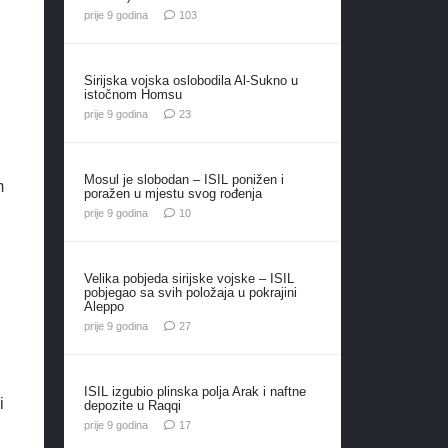
komentara
prije 9 godina
103
Sirijska vojska oslobodila Al-Sukno u
istočnom Homsu
komentara
prije 9 godina
23
Mosul je slobodan – ISIL ponižen i
m
poražen u mjestu svog rođenja
komentara
prije 9 godina
10
Velika pobjeda sirijske vojske – ISIL
pobjegao sa svih položaja u pokrajini
Aleppo
komentara
prije 9 godina
27
ISIL izgubio plinska polja Arak i naftne
i
depozite u Raqqi
komentara
prije 9 godina
17