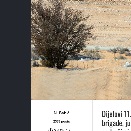
Dijelovi 11
N. Babić
brigade, ju
2333 posts
23.05.17