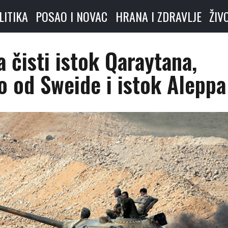
LITIKA
POSAO I NOVAC
HRANA I ZDRAVLJE
ŽIV
a čisti istok Qaraytana,
o od Sweide i istok Aleppa