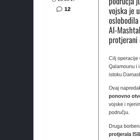
područja j
vojska je 
komentara
12
oslobodila 
Al-Mashtal
protjerani
Cilj operacije 
Qalamounu i iz
istoku Damas
Ovaj napredak
ponovno otvo
vojske i njeni
području.
Druga borbena
protjerala ISI