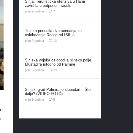
Sirija: Teroristička ofenziva u Hami
završila u potpunom rasulu
komentara
prije 9 godina
7
Turska ponudila dva scenarija za
oslobađanje Raqqe od ISIL-a
komentara
prije 9 godina
13
Sirijska vojska oslobodila plinsko polje
Mustadira istočno od Palmire
komentara
prije 9 godina
29
Sirijski grad Palmira je slobodan – Što
dalje? (VIDEO-FOTO)
komentara
prije 9 godina
8
ke
,