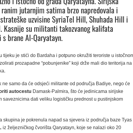
užno i istočno od grada Qaryatayna. Sirijska
u ranim jutarnjim satima brzo napredovala i
strateške uzvisine SyriaTel Hill, Shuhada Hill i
. Kasnije su militanti takozvanog kalifata
 i s brane Al-Qaryatayn.
u tijeku je stići do Bardaha i potpuno okružiti teroriste u istočno
olirati prozapadne “pobunjenike” koji drže mali dio teritorija na
ka.
 ne samo da će odsjeći militante od područja Badiye, nego će
riti autocestu
Damask-Palmira, što će jedinicama sirijske
m saveznicima dati veliku logističku prednost u pustinjskom
 skupina je pokrenula napad sa sjevera iz područja baze Tyas 
L
iz željezničkog čvorišta Qaryatayn, koje se nalazi oko 20