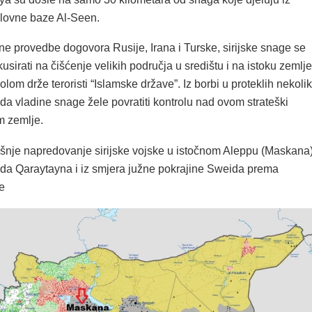
lovne baze Al-Seen.
e provedbe dogovora Rusije, Irana i Turske, sirijske snage se
sirati na čišćenje velikih područja u središtu i na istoku zemlje
olom drže teroristi “Islamske države”. Iz borbi u proteklih nekoli
da vladine snage žele povratiti kontrolu nad ovom strateški
m zemlje.
je napredovanje sirijske vojske u istočnom Aleppu (Maskana)
ada Qaraytayna i iz smjera južne pokrajine Sweida prema
e