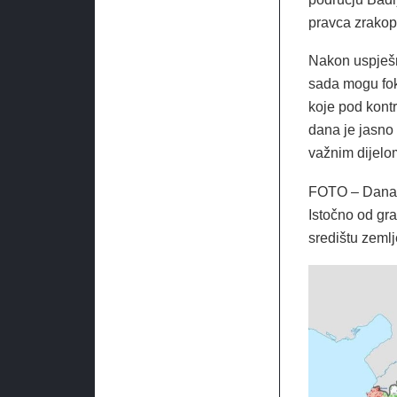
pravca zrakop
Nakon uspješn
sada mogu foku
koje pod kontr
dana je jasno 
važnim dijelo
FOTO – Današn
Istočno od gr
središtu zemlj