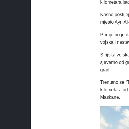
kilometara ist
Kasno poslije
mjesto Ayn Al
Primjetno je d
vojska i nasta
Sirijska vojsk
sjeverno od gr
grad.
Trenutno se “
kilometara od 
Maskane.