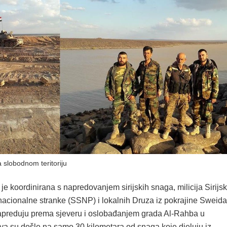
na slobodnom teritoriju
je koordinirana s napredovanjem sirijskih snaga, milicija Sirijs
 nacionalne stranke (SSNP) i lokalnih Druza iz pokrajine Sweida
napreduju prema sjeveru i oslobađanjem grada Al-Rahba u
ya su došle na samo 30 kilometara od snaga koje djeluju iz