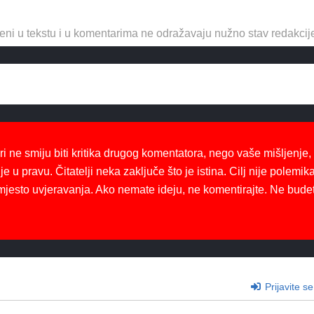
eni u tekstu i u komentarima ne odražavaju nužno stav redakcij
ri ne smiju biti kritika drugog komentatora, nego vaše mišljenje,
je u pravu. Čitatelji neka zaključe što je istina. Cilj nije polemika
mjesto uvjeravanja. Ako nemate ideju, ne komentirajte. Ne bude
Prijavite se