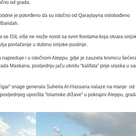
očno od grada.
podne je potvrđeno da su istočno od Qaraytayna oslobođeno
-Baridah.
a se ISIL više ne može nositi sa svim frontama koja otvara sirijs
vlja povlačenje u dubinu sirijske pustinje.
a napreduje i u istočnom Aleppu, gdje je zauzela tvornicu šećer
ada Maskana, posljednju jaču utvrdu “kalifata” prije ulaska u s
Tigar” snage generala Suheila Al-Hassana nalaze na manje od
posljednjeg uporišta “Islamske države” u pokrajini Aleppu, grad