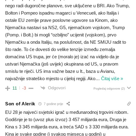
nego radi dugoročne planove, sve uključene u BRI. Ako Trump,
Bolton i Pompeo ispadnu magarci u Venecueli, ako Italija i
ostale EU zemlje prave poslovne ugovore sa Kinom, ako
Njemačka nastavi sa NS2, G5, njemačkom vojskom, Trump
(Pomp. i Bolt.) bi mogli “ozbiljno” ucijenit (vojskom), prvo
Njemačku a onda Italiju, na poslušnost, da NE SMIJU radit to
što rade. To će dovesti do velike tenzije između zemalja
domaćina US trupa, jer će (moralo je) izać na vidjelo da je
ustvari Njemačka (još uvijek) okupirana od US, u pravom
smislu te riječi. US ima važne baze u It., baza u Avianu,
najvažnije strateško mjesto u cijeloj regiji. Ako
…
Čitaj više »
Odgovori
11
-3
Pogledaj odgovore
(2)
Son of Alerik
7 godine prije
EU 28 je najveći svjetski igrač u međunarodnoj trgovini robom.
Godišnje je to (uvoz plus izvoz) 3 457 milijarda eura, Druga je
Kina s 3 345 milijarda eura, a treća SAD s 3 330 milijarda eura.
Kina je svake godine (i svakog mjeseca u godini) u