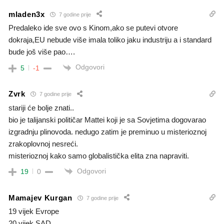
mladen3x
7 godine prije
Predaleko ide sve ovo s Kinom,ako se putevi otvore
dokraja,EU nebude više imala toliko jaku industriju a i standard
bude još više pao….
Odgovori
5
-1
Zvrk
7 godine prije
stariji će bolje znati..
bio je talijanski političar Mattei koji je sa Sovjetima dogovarao
izgradnju plinovoda. nedugo zatim je preminuo u misterioznoj
zrakoplovnoj nesreći.
misterioznoj kako samo globalistička elita zna napraviti.
Odgovori
19
0
Mamajev Kurgan
7 godine prije
19 vijek Evrope
20 vijek SAD