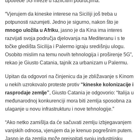
upotrebe 5G mreže u različitim područjima.
“Vjerujem da kineske interese na Siciliji još treba u
potpunosti razumjeti. Jedno je sigurno, nakon što je
mnogo uložila u Afriku
, jasno je da Kina ima interes
razvijati svoja područja djelovanja na Mediteranu i s te
točke gledišta Sicilija i Palermo igraju središnju ulogu.
Osobito mislim na temu novih tehnologija i proširenje 5G”,
rekao je Giusto Catania, tajnik za urbanizam u Palermu.
Upitan da odgovori na činjenicu da je zbližavanje s Kinom
u nekih uzrokovalo proteste protiv
“kineske kolonizacije i
rasprodaje zemlje”
, Giusto Catania je odgovorio: “Italija u
međunarodnoj konkurenciji mora biti zemlja sposobna za
ulaganje u novu infrastrukturu i nove tehnologije.”
“Ako netko zamišlja da će sačuvati zemlju izbjegavanjem
vanjskih odnosa, vjerujem da je krenuo pogrešnim putem.
Jasno je da zemlja može preispitati svoju industrijsku