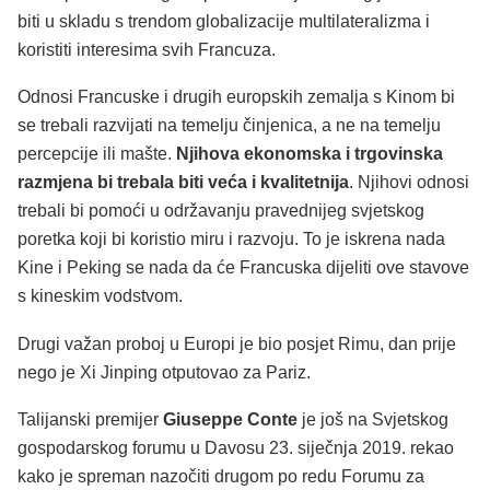
biti u skladu s trendom globalizacije multilateralizma i
koristiti interesima svih Francuza.
Odnosi Francuske i drugih europskih zemalja s Kinom bi
se trebali razvijati na temelju činjenica, a ne na temelju
percepcije ili mašte.
Njihova ekonomska i trgovinska
razmjena bi trebala biti veća i kvalitetnija
. Njihovi odnosi
trebali bi pomoći u održavanju pravednijeg svjetskog
poretka koji bi koristio miru i razvoju. To je iskrena nada
Kine i Peking se nada da će Francuska dijeliti ove stavove
s kineskim vodstvom.
Drugi važan proboj u Europi je bio posjet Rimu, dan prije
nego je Xi Jinping otputovao za Pariz.
Talijanski premijer
Giuseppe Conte
je još na Svjetskog
gospodarskog forumu u Davosu 23. siječnja 2019. rekao
kako je spreman nazočiti drugom po redu Forumu za