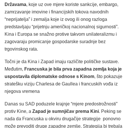
Državama
, koje uz ove mjere koriste sankcije, embargo,
zamrzavanje imovine i financijskih tokova navodnih
“neprijatelja” i zemalja koje iz ovog ili onog razloga
predstavljaju “prijetnju američkoj nacionalnoj sigurnosti”.
Kina i Europa se snažno protive takvom unilateralizmu i
zagovaraju promicanje gospodarske suradnje bez
trgovinskog rata.
Točni je da Kina i Zapad imaju različite političke sustave.
Međutim,
Francuska je bila prva zapadna zemlja koja je
uspostavila diplomatske odnose s Kinom
, što pokazuje
stratešku viziju Charlesa de Gaullea i francuskih vođa iz
njegova vremena
Danas su SAD poduzele krajnje “mjere predostrožnosti”
protiv Kine, a
Zapad je sumnjičav prema Kini
. Peking se
nada da Francuska u okviru drugačije strategije ponovno
može prevoditi druge zapadne zemlje. Strategija bi trebala