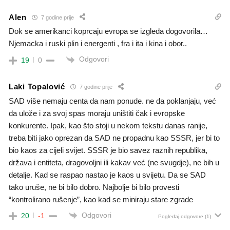
Alen
7 godine prije
Dok se amerikanci koprcaju evropa se izgleda dogovorila…
Njemacka i ruski plin i energenti , fra i ita i kina i obor..
Odgovori
19
0
Laki Topalović
7 godine prije
SAD više nemaju centa da nam ponude. ne da poklanjaju, već
da ulože i za svoj spas moraju uništiti čak i evropske
konkurente. Ipak, kao što stoji u nekom tekstu danas ranije,
treba biti jako oprezan da SAD ne propadnu kao SSSR, jer bi to
bio kaos za cijeli svijet. SSSR je bio savez raznih republika,
država i entiteta, dragovoljni ili kakav već (ne svugdje), ne bih u
detalje. Kad se raspao nastao je kaos u svijetu. Da se SAD
tako uruše, ne bi bilo dobro. Najbolje bi bilo provesti
“kontrolirano rušenje”, kao kad se miniraju stare zgrade
Odgovori
20
-1
Pogledaj odgovore
(1)