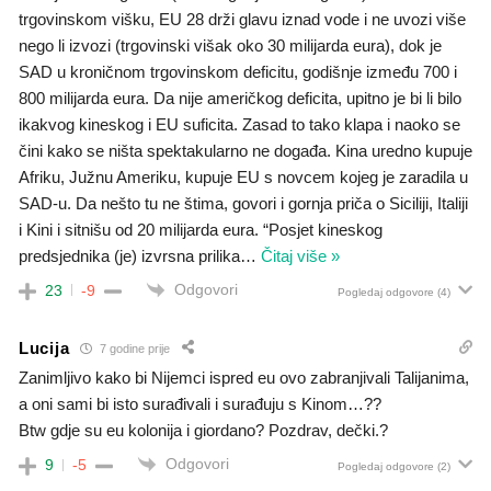
trgovinskom višku, EU 28 drži glavu iznad vode i ne uvozi više
nego li izvozi (trgovinski višak oko 30 milijarda eura), dok je
SAD u kroničnom trgovinskom deficitu, godišnje između 700 i
800 milijarda eura. Da nije američkog deficita, upitno je bi li bilo
ikakvog kineskog i EU suficita. Zasad to tako klapa i naoko se
čini kako se ništa spektakularno ne događa. Kina uredno kupuje
Afriku, Južnu Ameriku, kupuje EU s novcem kojeg je zaradila u
SAD-u. Da nešto tu ne štima, govori i gornja priča o Siciliji, Italiji
i Kini i sitnišu od 20 milijarda eura. “Posjet kineskog
predsjednika (je) izvrsna prilika
…
Čitaj više »
Odgovori
23
-9
Pogledaj odgovore
(4)
Lucija
7 godine prije
Zanimljivo kako bi Nijemci ispred eu ovo zabranjivali Talijanima,
a oni sami bi isto surađivali i surađuju s Kinom…??
Btw gdje su eu kolonija i giordano? Pozdrav, dečki.?
Odgovori
9
-5
Pogledaj odgovore
(2)