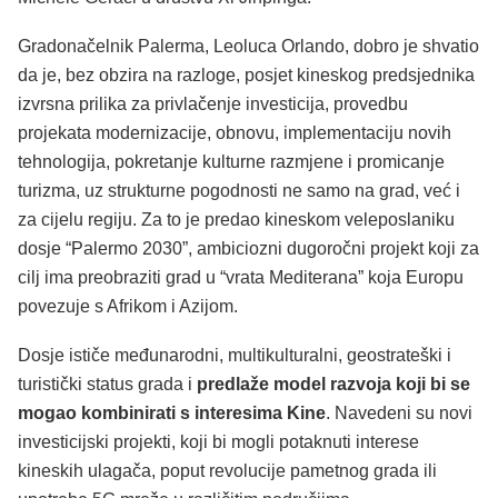
Gradonačelnik Palerma, Leoluca Orlando, dobro je shvatio
da je, bez obzira na razloge, posjet kineskog predsjednika
izvrsna prilika za privlačenje investicija, provedbu
projekata modernizacije, obnovu, implementaciju novih
tehnologija, pokretanje kulturne razmjene i promicanje
turizma, uz strukturne pogodnosti ne samo na grad, već i
za cijelu regiju. Za to je predao kineskom veleposlaniku
dosje “Palermo 2030”, ambiciozni dugoročni projekt koji za
cilj ima preobraziti grad u “vrata Mediterana” koja Europu
povezuje s Afrikom i Azijom.
Dosje ističe međunarodni, multikulturalni, geostrateški i
turistički status grada i
predlaže model razvoja koji bi se
mogao kombinirati s interesima Kine
. Navedeni su novi
investicijski projekti, koji bi mogli potaknuti interese
kineskih ulagača, poput revolucije pametnog grada ili