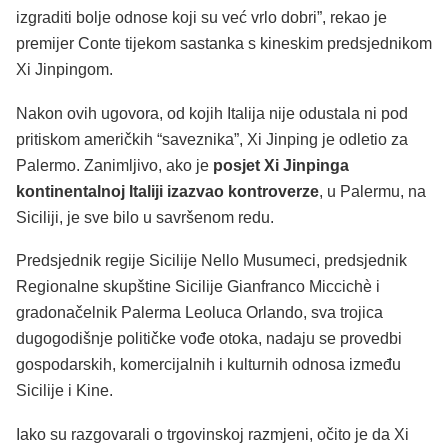
izgraditi bolje odnose koji su već vrlo dobri”, rekao je
premijer Conte tijekom sastanka s kineskim predsjednikom
Xi Jinpingom.
Nakon ovih ugovora, od kojih Italija nije odustala ni pod
pritiskom američkih “saveznika”, Xi Jinping je odletio za
Palermo. Zanimljivo, ako je
posjet Xi Jinpinga
kontinentalnoj Italiji izazvao kontroverze
, u Palermu, na
Siciliji, je sve bilo u savršenom redu.
Predsjednik regije Sicilije Nello Musumeci, predsjednik
Regionalne skupštine Sicilije Gianfranco Miccichè i
gradonačelnik Palerma Leoluca Orlando, sva trojica
dugogodišnje političke vođe otoka, nadaju se provedbi
gospodarskih, komercijalnih i kulturnih odnosa između
Sicilije i Kine.
Iako su razgovarali o trgovinskoj razmjeni, očito je da Xi