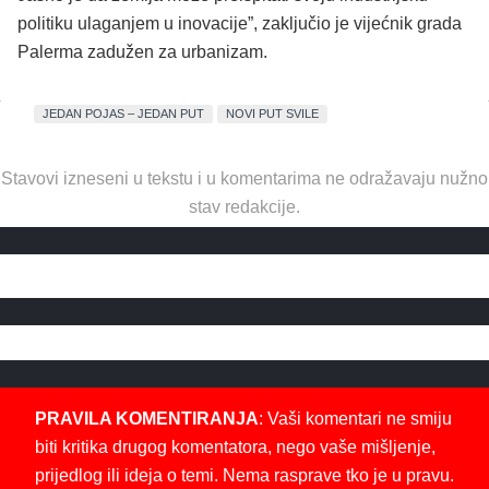
politiku ulaganjem u inovacije”, zaključio je vijećnik grada
Palerma zadužen za urbanizam.
JEDAN POJAS – JEDAN PUT
NOVI PUT SVILE
Stavovi izneseni u tekstu i u komentarima ne odražavaju nužno
stav redakcije.
PRAVILA KOMENTIRANJA
: Vaši komentari ne smiju
biti kritika drugog komentatora, nego vaše mišljenje,
prijedlog ili ideja o temi. Nema rasprave tko je u pravu.