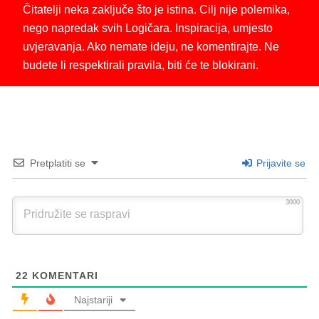
Čitatelji neka zaključe što je istina. Cilj nije polemika,
nego napredak svih Logičara. Inspiracija, umjesto
uvjeravanja. Ako nemate ideju, ne komentirajte. Ne
budete li respektirali pravila, biti će te blokirani.
Pretplatiti se
Prijavite se
3000
22
KOMENTARI
Najstariji