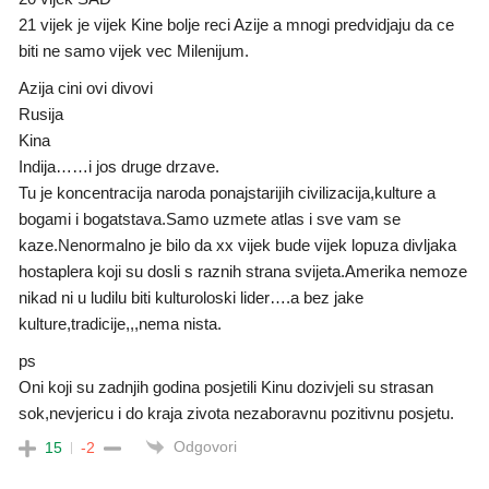
21 vijek je vijek Kine bolje reci Azije a mnogi predvidjaju da ce
biti ne samo vijek vec Milenijum.
Azija cini ovi divovi
Rusija
Kina
Indija……i jos druge drzave.
Tu je koncentracija naroda ponajstarijih civilizacija,kulture a
bogami i bogatstava.Samo uzmete atlas i sve vam se
kaze.Nenormalno je bilo da xx vijek bude vijek lopuza divljaka
hostaplera koji su dosli s raznih strana svijeta.Amerika nemoze
nikad ni u ludilu biti kulturoloski lider….a bez jake
kulture,tradicije,,,nema nista.
ps
Oni koji su zadnjih godina posjetili Kinu dozivjeli su strasan
sok,nevjericu i do kraja zivota nezaboravnu pozitivnu posjetu.
Odgovori
15
-2