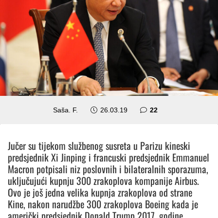
komentara
Saša. F.
26.03.19
22
Jučer su tijekom službenog susreta u Parizu kineski
predsjednik Xi Jinping i francuski predsjednik Emmanuel
Macron potpisali niz poslovnih i bilateralnih sporazuma,
uključujući kupnju 300 zrakoplova kompanije Airbus.
Ovo je još jedna velika kupnja zrakoplova od strane
Kine, nakon narudžbe 300 zrakoplova Boeing kada je
američki predsjednik Donald Trump 2017. godine