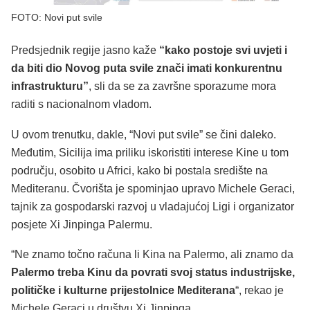
FOTO: Novi put svile
Predsjednik regije jasno kaže
“kako postoje svi uvjeti i
da biti dio Novog puta svile znači imati konkurentnu
infrastrukturu”
, sli da se za završne sporazume mora
raditi s nacionalnom vladom.
U ovom trenutku, dakle, “Novi put svile” se čini daleko.
Međutim, Sicilija ima priliku iskoristiti interese Kine u tom
području, osobito u Africi, kako bi postala središte na
Mediteranu. Čvorišta je spominjao upravo Michele Geraci,
tajnik za gospodarski razvoj u vladajućoj Ligi i organizator
posjete Xi Jinpinga Palermu.
“Ne znamo točno računa li Kina na Palermo, ali znamo da
Palermo treba Kinu da povrati svoj status industrijske,
političke i kulturne prijestolnice Mediterana
“, rekao je
Michele Geraci u društvu Xi Jinpinga.