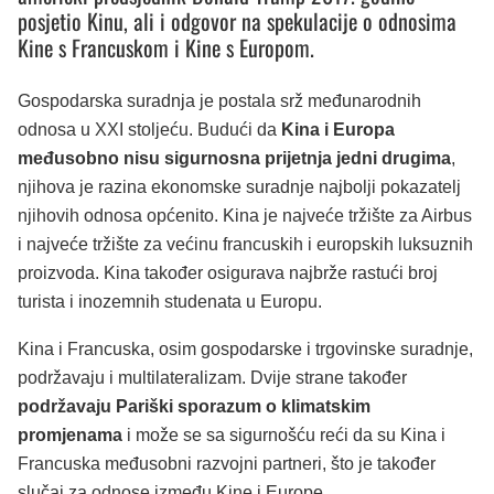
posjetio Kinu, ali i odgovor na spekulacije o odnosima
Kine s Francuskom i Kine s Europom.
Gospodarska suradnja je postala srž međunarodnih
odnosa u XXI stoljeću. Budući da
Kina i Europa
međusobno nisu sigurnosna prijetnja jedni drugima
,
njihova je razina ekonomske suradnje najbolji pokazatelj
njihovih odnosa općenito. Kina je najveće tržište za Airbus
i najveće tržište za većinu francuskih i europskih luksuznih
proizvoda. Kina također osigurava najbrže rastući broj
turista i inozemnih studenata u Europu.
Kina i Francuska, osim gospodarske i trgovinske suradnje,
podržavaju i multilateralizam. Dvije strane također
podržavaju Pariški sporazum o klimatskim
promjenama
i može se sa sigurnošću reći da su Kina i
Francuska međusobni razvojni partneri, što je također
slučaj za odnose između Kine i Europe.