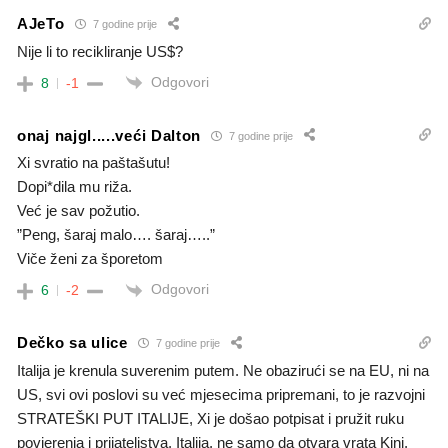
AJeTo
7 godine prije
Nije li to recikliranje US$?
Odgovori
8
-1
onaj najgl.....veći Dalton
7 godine prije
Xi svratio na paštašutu!
Dopi*dila mu riža.
Već je sav požutio.
”Peng, šaraj malo…. šaraj…..”
Viče ženi za šporetom
Odgovori
6
-2
Dečko sa ulice
7 godine prije
Italija je krenula suverenim putem. Ne obazirući se na EU, ni na
US, svi ovi poslovi su već mjesecima pripremani, to je razvojni
STRATEŠKI PUT ITALIJE, Xi je došao potpisat i pružit ruku
povjerenja i prijateljstva. Italija, ne samo da otvara vrata Kini,