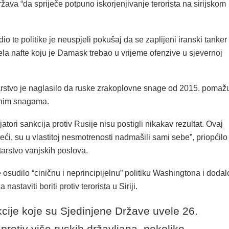
žava “da spriječe potpuno iskorjenjivanje terorista na sirijskom
dio te politike je neuspjeli pokušaj da se zaplijeni iranski tanker
ela nafte koju je Damask trebao u vrijeme ofenzive u sjevernoj
rstvo je naglasilo da ruske zrakoplovne snage od 2015. pomaž
dinim snagama.
jatori sankcija protiv Rusije nisu postigli nikakav rezultat. Ovaj
ći, su u vlastitoj nesmotrenosti nadmašili sami sebe”, priopćilo
tarstvo vanjskih poslova.
e osudilo “ciničnu i neprincipijelnu” politiku Washingtona i dodal
nastaviti boriti protiv terorista u Siriji.
cije koje su Sjedinjene Države uvele 26.
 protiv više ruskih državljana, nekoliko