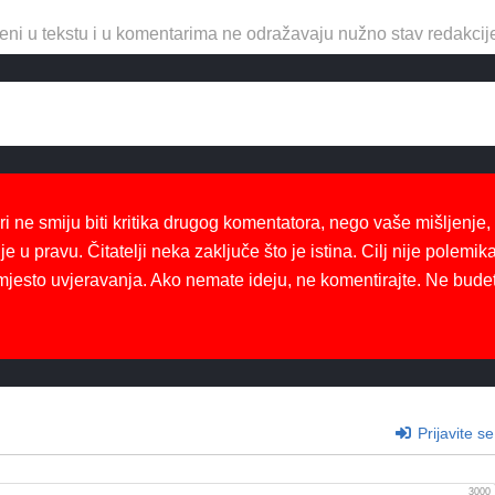
eni u tekstu i u komentarima ne odražavaju nužno stav redakcij
ri ne smiju biti kritika drugog komentatora, nego vaše mišljenje,
je u pravu. Čitatelji neka zaključe što je istina. Cilj nije polemika
mjesto uvjeravanja. Ako nemate ideju, ne komentirajte. Ne bude
Prijavite se
3000