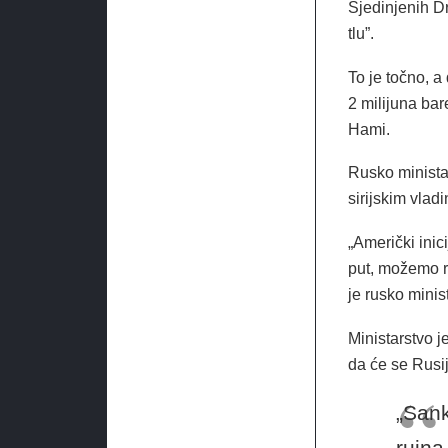
Sjedinjenih Dr
tlu”.
To je točno, a 
2 milijuna bar
Hami.
Rusko minista
sirijskim vla
„Američki inici
put, možemo re
je rusko minis
Ministarstvo j
da će se Rusija 
„Sank
rujna