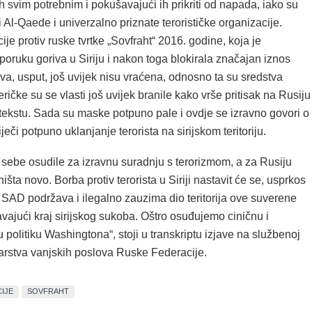
ih svim potrebnim i pokušavajući ih prikriti od napada, iako su
i Al-Qaede i univerzalno priznate terorističke organizacije.
je protiv ruske tvrtke „Sovfraht“ 2016. godine, koja je
poruku goriva u Siriju i nakon toga blokirala značajan iznos
va, usput, još uvijek nisu vraćena, odnosno ta su sredstva
ičke su se vlasti još uvijek branile kako vrše pritisak na Rusiju
ekstu. Sada su maske potpuno pale i ovdje se izravno govori o
iječi potpuno uklanjanje terorista na sirijskom teritoriju.
ebe osudile za izravnu suradnju s terorizmom, a za Rusiju
išta novo. Borba protiv terorista u Siriji nastavit će se, usprkos
h SAD podržava i ilegalno zauzima dio teritorija ove suverene
vajući kraj sirijskog sukoba. Oštro osuđujemo ciničnu i
u politiku Washingtona“, stoji u transkriptu izjave na službenoj
tarstva vanjskih poslova Ruske Federacije.
IJE
SOVFRAHT