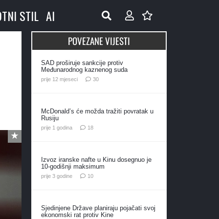
OTNI STIL
AI
POVEZANE VIJESTI
SAD proširuje sankcije protiv
Međunarodnog kaznenog suda
komentara
prije 12 mjeseci
30
McDonald’s će možda tražiti povratak u
Rusiju
komentara
prije 1 godina
18
Izvoz iranske nafte u Kinu dosegnuo je
10-godišnji maksimum
komentara
prije 3 godine
10
Sjedinjene Države planiraju pojačati svoj
ekonomski rat protiv Kine