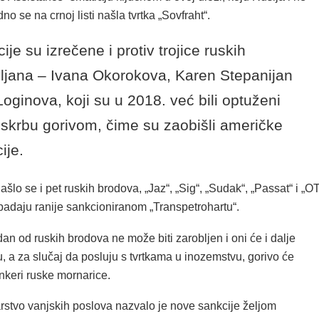
dno se na crnoj listi našla tvrtka „Sovfraht“.
ije su izrečene i protiv trojice ruskih
ljana – Ivana Okorokova, Karen Stepanijan
e Loginova, koji su u 2018. već bili optuženi
skrbu gorivom, čime su zaobišli američke
ije.
našlo se i pet ruskih brodova, „Jaz“, „Sig“, „Sudak“, „Passat“ i „OT
ipadaju ranije sankcioniranom „Transpetrohartu“.
an od ruskih brodova ne može biti zarobljen i oni će i dalje
iju, a za slučaj da posluju s tvrtkama u inozemstvu, gorivo će
ankeri ruske mornarice.
rstvo vanjskih poslova nazvalo je nove sankcije željom