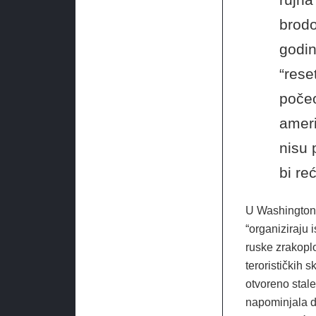
brodo
godin
“rese
počeo
ameri
nisu 
bi re
U Washingtonu 
“organiziraju 
ruske zrakopl
terorističkih
otvoreno stale
napominjala da