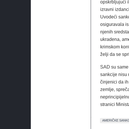
opskrbljujući 
izravni izdanc
Uvodeći sankci
osiguravala is
njenih sredsta
ukradena, amer
krimskom kont
želji da se spr
SAD su same s
sankcije nisu n
činjenici da i
zemlje, spreča
neprincipijeln
stranici Minis
AMERIČKE SANKC