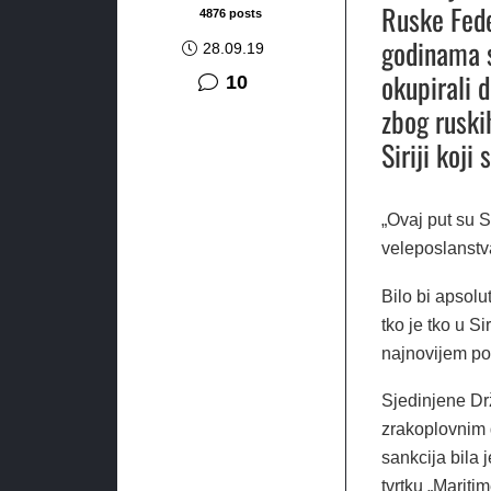
Ruske Fede
4876 posts
godinama s
28.09.19
okupirali d
komentara
10
zbog ruski
Siriji koji
„Ovaj put su 
veleposlanstv
Bilo bi apsolu
tko je tko u Si
najnovijem po
Sjedinjene Drž
zrakoplovnim g
sankcija bila 
tvrtku „Mariti