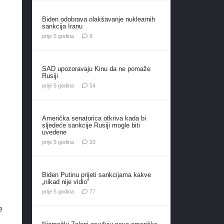
Biden odobrava olakšavanje nuklearnih
sankcija Iranu
komentara
prije 5 godina
8
SAD upozoravaju Kinu da ne pomaže
Rusiji
komentara
prije 5 godina
54
Američka senatorica otkriva kada bi
sljedeće sankcije Rusiji mogle biti
uvedene
komentara
prije 5 godina
20
Biden Putinu prijeti sankcijama kakve
„nikad nije vidio“
komentara
prije 5 godina
77
e