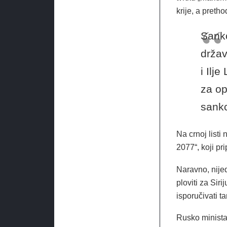
krije, a pretho
Sankc
držav
i Ilj
za op
sankc
Na crnoj listi 
2077“, koji pr
Naravno, nijed
ploviti za Sir
isporučivati t
Rusko minista