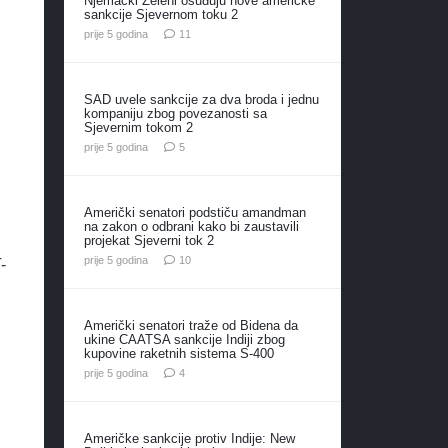
Njemački Zeleni osuđuju nove američke
sankcije Sjevernom toku 2
komentara
prije 5 godina
11
SAD uvele sankcije za dva broda i jednu
kompaniju zbog povezanosti sa
Sjevernim tokom 2
komentara
prije 5 godina
5
Američki senatori podstiču amandman
na zakon o odbrani kako bi zaustavili
projekat Sjeverni tok 2
komentara
prije 5 godina
10
-
Američki senatori traže od Bidena da
ukine CAATSA sankcije Indiji zbog
kupovine raketnih sistema S-400
komentara
prije 5 godina
4
Američke sankcije protiv Indije: New