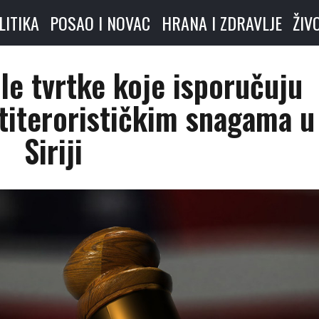
LITIKA
POSAO I NOVAC
HRANA I ZDRAVLJE
ŽIV
le tvrtke koje isporučuju
titerorističkim snagama u
Siriji