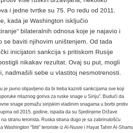
va i jedne tvrtke su 75. Po redu od 2011.
e, kada je Washington isključio
tiranje” bilateralnih odnosa koje je najavio i
 se baviti njihovim uništenjem. Od tada
čki inicijatori sankcija s pritiskom Rusije
postigli nikakav rezultat. Ovaj su put, mogli
ći, nadmašili sebe u vlastitoj nesmotrenosti.
je javno objavljeno da bi treba kazniti sankcijama sve koji
isporuke mlaznog goriva za ruske snage u Siriju”. Budući da
ovne snage pomažu sirijskim vladinim snagama u borbi protiv
 skupina od 2015. godine, ispada da su Sjedinjene Države
 na stranu terorista. Ruska strana dugo je sa zabrinutošću
 Washington “štiti” teroriste iz Al-Nusre i Hayat Tahrir Al-Shama