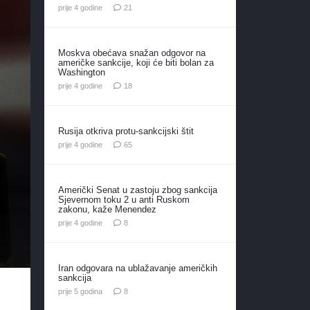
komentar
prije 4 godine
21
Moskva obećava snažan odgovor na
američke sankcije, koji će biti bolan za
Washington
komentara
prije 4 godine
18
Rusija otkriva protu-sankcijski štit
komentara
prije 4 godine
65
Američki Senat u zastoju zbog sankcija
Sjevernom toku 2 u anti Ruskom
zakonu, kaže Menendez
komentara
prije 4 godine
8
Iran odgovara na ublažavanje američkih
sankcija
komentara
prije 5 godina
8