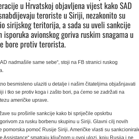
racije u Hrvatskoj objavljena vijest kako SAD
nabdijevaju teroriste u Siriji, nezakonito su
io sirijskog teritorija, a sada su uveli sankcije
h isporuka avionskog goriva ruskim snagama u
 se bore protiv terorista.
SAD nadmašile same sebe“, stoji na FB stranici ruskog
a.
tno besmisleno ulaziti u detalje i našim čitateljima objašnjavati
riji i tko se protiv koga i zašto bori, pa ćemo se zadržati na
tezu američke uprave.
ave su proširile sankcije kako bi spriječile opskrbu
orivom za rusku borbenu skupinu u Siriji. Glavni cilj novih
je pomorska pomoć Rusije Siriji. Američke vlasti su sankcioniral
me Assistance“ smatraju ključnom u ovoj ulozi, koju Rusija i ne