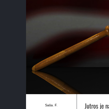
Jutros je 
Saša. F.