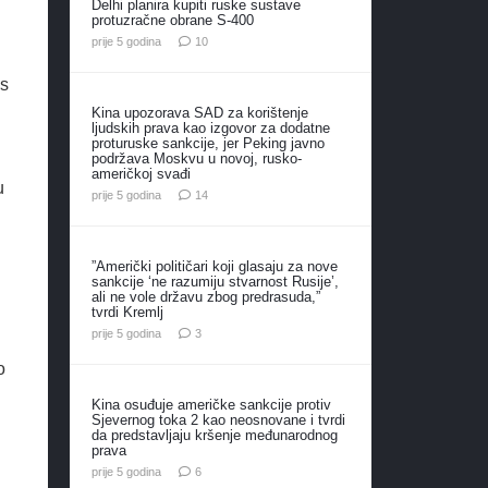
Delhi planira kupiti ruske sustave
protuzračne obrane S-400
komentara
prije 5 godina
10
 s
Kina upozorava SAD za korištenje
ljudskih prava kao izgovor za dodatne
proturuske sankcije, jer Peking javno
podržava Moskvu u novoj, rusko-
američkoj svađi
u
komentara
prije 5 godina
14
”Američki političari koji glasaju za nove
sankcije ‘ne razumiju stvarnost Rusije’,
ali ne vole državu zbog predrasuda,”
tvrdi Kremlj
komentara
prije 5 godina
3
o
Kina osuđuje američke sankcije protiv
Sjevernog toka 2 kao neosnovane i tvrdi
da predstavljaju kršenje međunarodnog
prava
komentara
prije 5 godina
6