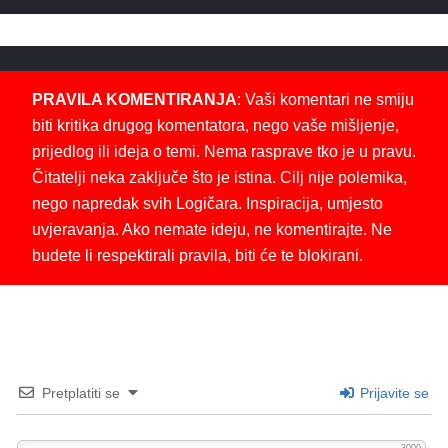
PRAVILA KOMENTIRANJA
: Vaši komentari ne smiju
biti kritika drugog komentatora, nego vaše mišljenje,
prijedlog ili ideja o temi. Nema rasprave tko je u pravu.
Čitatelji neka zaključe što je istina. Cilj nije polemika,
nego napredak svih Logičara. Inspiracija, umjesto
uvjeravanja. Ako nemate ideju, ne komentirajte. Ne
budete li respektirali pravila, biti će te blokirani.
Pretplatiti se
Prijavite se
3000