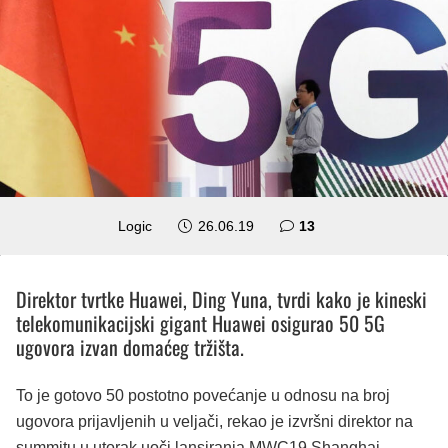
komentara
Logic
26.06.19
13
Direktor tvrtke Huawei, Ding Yuna, tvrdi kako je kineski
telekomunikacijski gigant Huawei osigurao 50 5G
ugovora izvan domaćeg tržišta.
To je gotovo 50 postotno povećanje u odnosu na broj
ugovora prijavljenih u veljači, rekao je izvršni direktor na
summitu u utorak uoči lansiranja MWC19 Shanghai