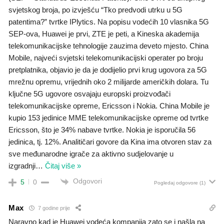
svjetskog broja, po izvješću “Tko predvodi utrku u 5G
patentima?” tvrtke IPlytics. Na popisu vodećih 10 vlasnika 5G
SEP-ova, Huawei je prvi, ZTE je peti, a Kineska akademija
telekomunikacijske tehnologije zauzima deveto mjesto. China
Mobile, najveći svjetski telekomunikacijski operater po broju
pretplatnika, objavio je da je dodijelio prvi krug ugovora za 5G
mrežnu opremu, vrijednih oko 2 milijarde američkih dolara. Tu
ključne 5G ugovore osvajaju europski proizvođači
telekomunikacijske opreme, Ericsson i Nokia. China Mobile je
kupio 153 jedinice MME telekomunikacijske opreme od tvrtke
Ericsson, što je 34% nabave tvrtke. Nokia je isporučila 56
jedinica, tj. 12%. Analitičari govore da Kina ima otvoren stav za
sve međunarodne igrače za aktivno sudjelovanje u
izgradnji
…
Čitaj više »
Odgovori
5
0
Pogledaj odgovore
(1)
Max
7 godine prije
Naravno kad je Huawei vodeća kompanija zato se i našla na