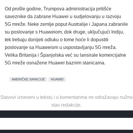
Od prošle godine, Trumpova administracija pritišće
saveznike da zabrane Huawei u sudjelovanju u razvoju
5G mreže. Neke zemlje poput Australije i Japana zabranile
su poslovanje s Huaweiom, dok druge, uključujući Indiju,
tek trebaju donijeti odluku o tome hoće li dopustiti
poslovanje sa Huaweiom u uspostavljanju 5G mreža.
Velika Britanija i Španjolska već su lansirale komercijalne
5G mreže osnažene Huawei baznim stanicama.
AMERIČKE SANKCIJE
HUAWEI
Stavovi izneseni u tekstu i u komentarima ne odražavaju nužno
stav redakcije.