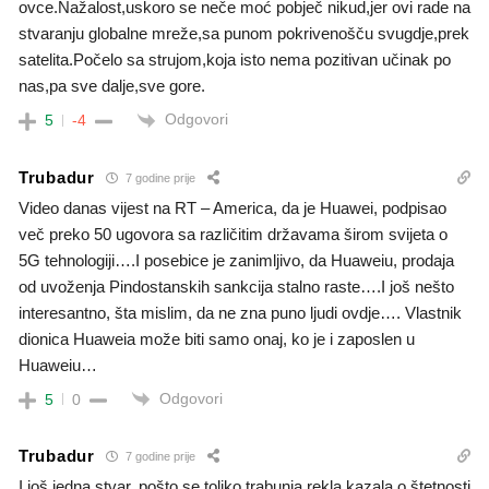
ovce.Nažalost,uskoro se neče moć pobječ nikud,jer ovi rade na
stvaranju globalne mreže,sa punom pokrivenošču svugdje,prek
satelita.Počelo sa strujom,koja isto nema pozitivan učinak po
nas,pa sve dalje,sve gore.
Odgovori
5
-4
Trubadur
7 godine prije
Video danas vijest na RT – America, da je Huawei, podpisao
več preko 50 ugovora sa različitim državama širom svijeta o
5G tehnologiji….I posebice je zanimljivo, da Huaweiu, prodaja
od uvoženja Pindostanskih sankcija stalno raste….I još nešto
interesantno, šta mislim, da ne zna puno ljudi ovdje…. Vlastnik
dionica Huaweia može biti samo onaj, ko je i zaposlen u
Huaweiu…
Odgovori
5
0
Trubadur
7 godine prije
I još jedna stvar, pošto se toliko trabunja rekla kazala o štetnosti