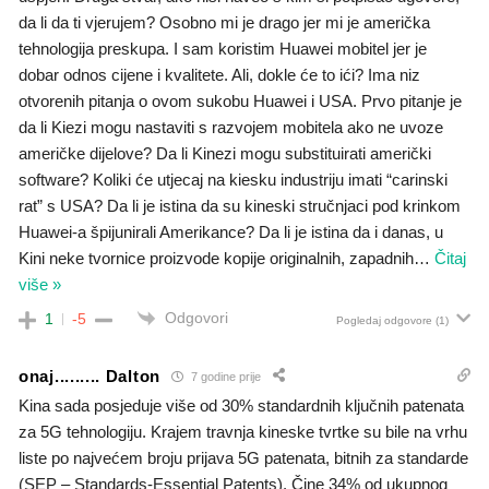
da li da ti vjerujem? Osobno mi je drago jer mi je američka
tehnologija preskupa. I sam koristim Huawei mobitel jer je
dobar odnos cijene i kvalitete. Ali, dokle će to ići? Ima niz
otvorenih pitanja o ovom sukobu Huawei i USA. Prvo pitanje je
da li Kiezi mogu nastaviti s razvojem mobitela ako ne uvoze
američke dijelove? Da li Kinezi mogu substituirati američki
software? Koliki će utjecaj na kiesku industriju imati “carinski
rat” s USA? Da li je istina da su kineski stručnjaci pod krinkom
Huawei-a špijunirali Amerikance? Da li je istina da i danas, u
Kini neke tvornice proizvode kopije originalnih, zapadnih
…
Čitaj
više »
Odgovori
1
-5
Pogledaj odgovore
(1)
onaj......... Dalton
7 godine prije
Kina sada posjeduje više od 30% standardnih ključnih patenata
za 5G tehnologiju. Krajem travnja kineske tvrtke su bile na vrhu
liste po najvećem broju prijava 5G patenata, bitnih za standarde
(SEP – Standards-Essential Patents). Čine 34% od ukupnog