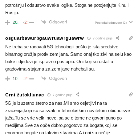
potrošnju i odsustvo svake logike. Stoga ne potcjenjujte Kinu i
Rusiju.
Odgovori
20
-2
Pogledaj odgovore
(2)
osguarbawurbgauwruawrguawrw
7 godine prije
Ne treba se radovati 5G tehnologiji pošto je ista sredstvo
binarnog oružja protiv zemljana. Samo onaj tko živi na selu kao
bake i djedovi je ispravno postupio. Oni koji su ostali u
gradovima-stajama za zemljane nahebali su.
Odgovori
10
-2
Crni žutokljunac
7 godine prije
5G je izuzetno štetno za nas.Mi smo osjetljivi na ta
zračenja,koja su sa svakim tehnološkim novitetom obično sve
jača.Tu se vrte velki novci,pa se o tome ne govori puno po
medijima.Sve za opče dobro,pogotovo za bogate,koji se
enormno bogate na takvim stvarima.A i oni su nečije