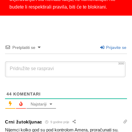
budete li respektirali pravila, biti će te blokirani.
Pretplatiti se
Prijavite se
3000
44
KOMENTARI
Najstariji
Crni žutokljunac
9 godine prije
Nijemci kolko god su pod kontrolom Amera, proračunati su.