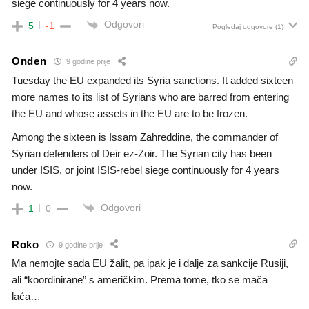
siege continuously for 4 years now.
Odgovori
5
-1
Pogledaj odgovore
(1)
Onden
9 godine prije
Tuesday the EU expanded its Syria sanctions. It added sixteen
more names to its list of Syrians who are barred from entering
the EU and whose assets in the EU are to be frozen.
Among the sixteen is Issam Zahreddine, the commander of
Syrian defenders of Deir ez-Zoir. The Syrian city has been
under ISIS, or joint ISIS-rebel siege continuously for 4 years
now.
Odgovori
1
0
Roko
9 godine prije
Ma nemojte sada EU žalit, pa ipak je i dalje za sankcije Rusiji,
ali “koordinirane” s američkim. Prema tome, tko se mača
laća…