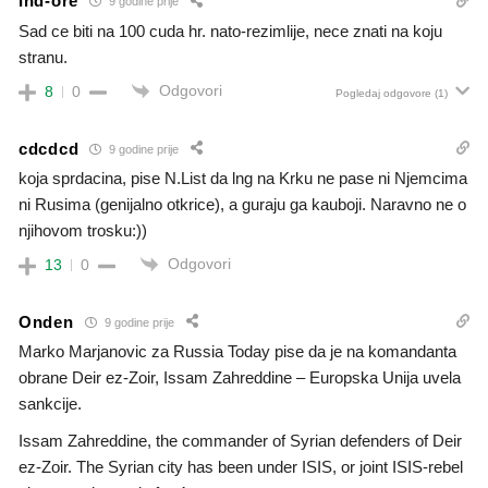
Ind-ore
9 godine prije
Sad ce biti na 100 cuda hr. nato-rezimlije, nece znati na koju
stranu.
Odgovori
8
0
Pogledaj odgovore
(1)
cdcdcd
9 godine prije
koja sprdacina, pise N.List da lng na Krku ne pase ni Njemcima
ni Rusima (genijalno otkrice), a guraju ga kauboji. Naravno ne o
njihovom trosku:))
Odgovori
13
0
Onden
9 godine prije
Marko Marjanovic za Russia Today pise da je na komandanta
obrane Deir ez-Zoir, Issam Zahreddine – Europska Unija uvela
sankcije.
Issam Zahreddine, the commander of Syrian defenders of Deir
ez-Zoir. The Syrian city has been under ISIS, or joint ISIS-rebel