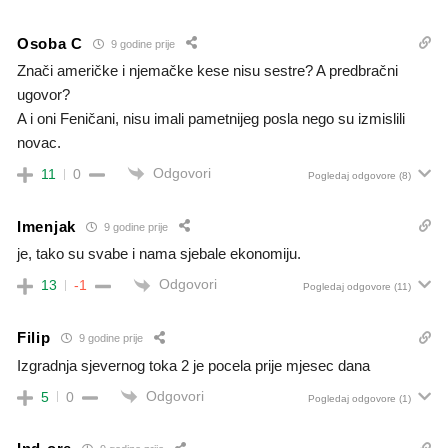
Osoba C
9 godine prije
Znači američke i njemačke kese nisu sestre? A predbračni
ugovor?
A i oni Feničani, nisu imali pametnijeg posla nego su izmislili
novac.
Odgovori
11
0
Pogledaj odgovore
(8)
Imenjak
9 godine prije
je, tako su svabe i nama sjebale ekonomiju.
Odgovori
13
-1
Pogledaj odgovore
(11)
Filip
9 godine prije
Izgradnja sjevernog toka 2 je pocela prije mjesec dana
Odgovori
5
0
Pogledaj odgovore
(1)