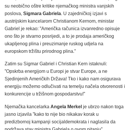
su neobično oštre kritike njemačkog ministra vanjskih
poslova,
Sigmara Gabriela
. U zajedničkoj izjavi s
austrijskim kancelarom Christianom Kernom, ministar
Gabriel je rekao: ”Američka računica izvanredno opisuje
ono što je stvarno posrijedi, a to je prodaja američkog
ukapljenog plina i preuzimanje ruskog udjela na
europskom tržištu prirodnog plina.”
Zatim su Sigmar Gabriel i Christian Kern istaknuli:
”Opskrba energijom u Europi je stvar Europe, a ne
Sjedinjenih Američkih Država! Tko i kako nam osigurava
energiju možemo odlučivati na temelju načela otvorenosti i
konkurencije u tržišnom gospodarstvu!”
Njemačka kancelarka
Angela Merkel
je ubrzo nakon toga
jasno izjavila ”kako to nije bio nikakav korak u
predizbornoj kampanji socijaldemokrata i naglasila da
podržava stav ministra Gabriela o ovom pitanju”.