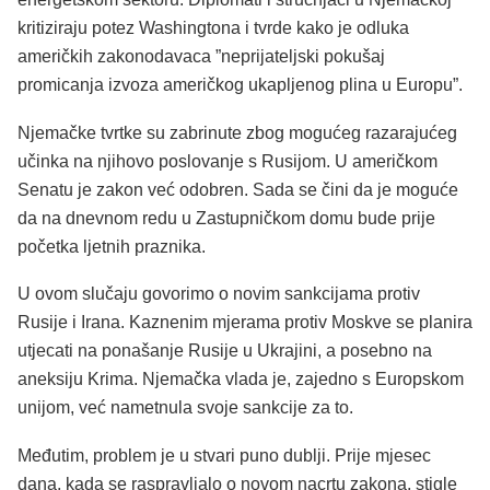
kritiziraju potez Washingtona i tvrde kako je odluka
američkih zakonodavaca ”neprijateljski pokušaj
promicanja izvoza američkog ukapljenog plina u Europu”.
Njemačke tvrtke su zabrinute zbog mogućeg razarajućeg
učinka na njihovo poslovanje s Rusijom. U američkom
Senatu je zakon već odobren. Sada se čini da je moguće
da na dnevnom redu u Zastupničkom domu bude prije
početka ljetnih praznika.
U ovom slučaju govorimo o novim sankcijama protiv
Rusije i Irana. Kaznenim mjerama protiv Moskve se planira
utjecati na ponašanje Rusije u Ukrajini, a posebno na
aneksiju Krima. Njemačka vlada je, zajedno s Europskom
unijom, već nametnula svoje sankcije za to.
Međutim, problem je u stvari puno dublji. Prije mjesec
dana, kada se raspravljalo o novom nacrtu zakona, stigle