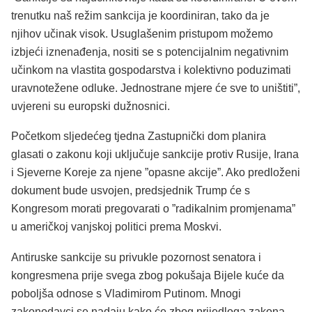
trenutku naš režim sankcija je koordiniran, tako da je
njihov učinak visok. Usuglašenim pristupom možemo
izbjeći iznenađenja, nositi se s potencijalnim negativnim
učinkom na vlastita gospodarstva i kolektivno poduzimati
uravnotežene odluke. Jednostrane mjere će sve to uništiti”,
uvjereni su europski dužnosnici.
Početkom sljedećeg tjedna Zastupnički dom planira
glasati o zakonu koji uključuje sankcije protiv Rusije, Irana
i Sjeverne Koreje za njene ”opasne akcije”. Ako predloženi
dokument bude usvojen, predsjednik Trump će s
Kongresom morati pregovarati o ”radikalnim promjenama”
u američkoj vanjskoj politici prema Moskvi.
Antiruske sankcije su privukle pozornost senatora i
kongresmena prije svega zbog pokušaja Bijele kuće da
poboljša odnose s Vladimirom Putinom. Mnogi
zakonodavci se nadaju kako će zbog prijedloga zakona