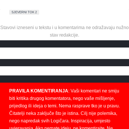
SJEVERNI TOK 2
Stavovi izneseni u tekstu i u komentarima ne odražavaju nužno
stav redakcije.
PRAVILA KOMENTIRANJA
: Vaši komentari ne smiju
biti kritika drugog komentatora, nego vaše mišljenje,
prijedlog ili ideja o temi. Nema rasprave tko je u pravu.
Čitatelji neka zaključe što je istina. Cilj nije polemika,
nego napredak svih Logičara. Inspiracija, umjesto
uvjeravanja. Ako nemate ideju, ne komentirajte. Ne