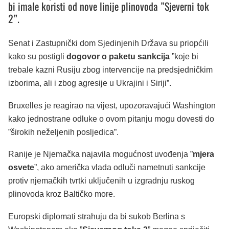
bi imale koristi od nove linije plinovoda ”Sjeverni tok
2”.
Senat i Zastupnički dom Sjedinjenih Država su priopćili
kako su postigli
dogovor o paketu sankcija
”koje bi
trebale kazni Rusiju zbog intervencije na predsjedničkim
izborima, ali i zbog agresije u Ukrajini i Siriji”.
Bruxelles je reagirao na vijest, upozoravajući Washington
kako jednostrane odluke o ovom pitanju mogu dovesti do
”širokih neželjenih posljedica”.
Ranije je Njemačka najavila mogućnost uvođenja ”
mjera
osvete
”, ako američka vlada odluči nametnuti sankcije
protiv njemačkih tvrtki uključenih u izgradnju ruskog
plinovoda kroz Baltičko more.
Europski diplomati strahuju da bi sukob Berlina s