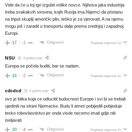
Vide da će u toj igri izgubit velike novce. Njihova jaka industrija
treba svakakvih sirovina, kojih Rusija ima.Nijemci da pristanu
na triput skuplji američki plin, teško je za vjerovati. A na njemu
mogu još i zaradit u transportu dalje prema srednjoj i zapadnoj
Europi.
Odgovori
17
-1
Pogledaj odgovore
(1)
NSU
9 godine prije
Europa se počela buditi, bar se nadam.
Odgovori
16
-2
Pogledaj odgovore
(1)
cdcdcd
9 godine prije
ovo je bitka koja ce odlucitit buducnost Europe i svi bi se trebali
ujediniti na strani Njemacke. Budu li ameri pobijedili pobjeduje
tesko robovlasnistvo jer onda visde necemo imati gdje niti
iseljavati
Odgovori
20
-4
Pogledaj odgovore
(7)