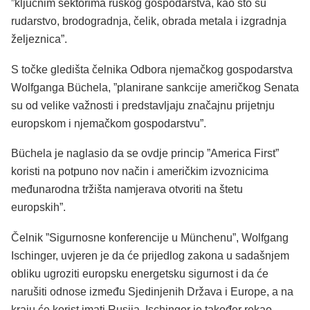
”ključnim sektorima ruskog gospodarstva, kao što su
rudarstvo, brodogradnja, čelik, obrada metala i izgradnja
željeznica”.
S točke gledišta čelnika Odbora njemačkog gospodarstva
Wolfganga Büchela, ”planirane sankcije američkog Senata
su od velike važnosti i predstavljaju značajnu prijetnju
europskom i njemačkom gospodarstvu”.
Büchela je naglasio da se ovdje princip ”America First”
koristi na potpuno nov način i američkim izvoznicima
međunarodna tržišta namjerava otvoriti na štetu
europskih”.
Čelnik ”Sigurnosne konferencije u Münchenu”, Wolfgang
Ischinger, uvjeren je da će prijedlog zakona u sadašnjem
obliku ugroziti europsku energetsku sigurnost i da će
narušiti odnose između Sjedinjenih Država i Europe, a na
kraju će korist imati Rusija. Ischinger je također rekao