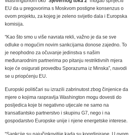
Washingtonom oko ”
Sjevernog toka 2
” mogao spriječiti
EU da u pregovorima s Moskvom postigne konsenzus o
ovom projektu, za kojeg je zeleno svijetlo dala i Europska
komisija.
“Kao što smo u više navrata rekli, važno je da se sve
odluke o mogućim novim sankcijama donose zajedno. To
je neophodno za očuvanje jedinstva s našim
međunarodnim partnerima po pitanju restriktivnih mjera
koje će osigurati provedbu Sporazuma iz Minska”, navodi
se u priopćenju EU.
Europski političari su izrazili zabrinutost zbog činjenice da
mjere o kojima raspravlja Washington mogu dovesti do
posljedica koje bi negativno utjecale ne samo na
transatlantsko partnerstvo i skupinu G7, nego i na
gospodarstvo Europske unije i njene energetske interese.
“Sankcije su najučinkovitije kada su koordinirane. U ovom