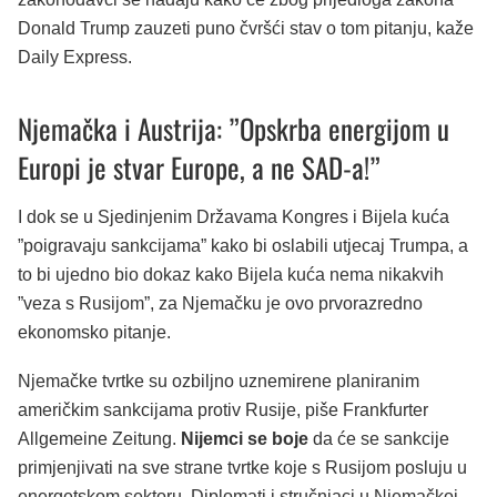
Donald Trump zauzeti puno čvršći stav o tom pitanju, kaže
Daily Express.
Njemačka i Austrija: ”Opskrba energijom u
Europi je stvar Europe, a ne SAD-a!”
I dok se u Sjedinjenim Državama Kongres i Bijela kuća
”poigravaju sankcijama” kako bi oslabili utjecaj Trumpa, a
to bi ujedno bio dokaz kako Bijela kuća nema nikakvih
”veza s Rusijom”, za Njemačku je ovo prvorazredno
ekonomsko pitanje.
Njemačke tvrtke su ozbiljno uznemirene planiranim
američkim sankcijama protiv Rusije, piše Frankfurter
Allgemeine Zeitung.
Nijemci se boje
da će se sankcije
primjenjivati na sve strane tvrtke koje s Rusijom posluju u
energetskom sektoru. Diplomati i stručnjaci u Njemačkoj