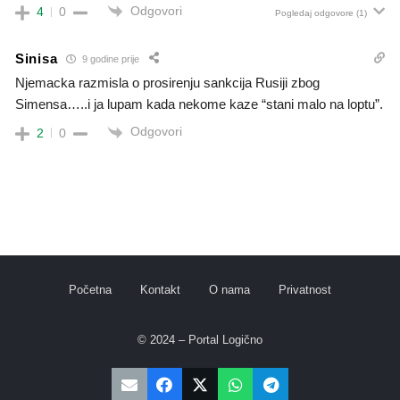
Odgovori
4
0
Pogledaj odgovore
(1)
Sinisa
9 godine prije
Njemacka razmisla o prosirenju sankcija Rusiji zbog
Simensa…..i ja lupam kada nekome kaze “stani malo na loptu”.
Odgovori
2
0
Početna
Kontakt
O nama
Privatnost
© 2024 – Portal Logično