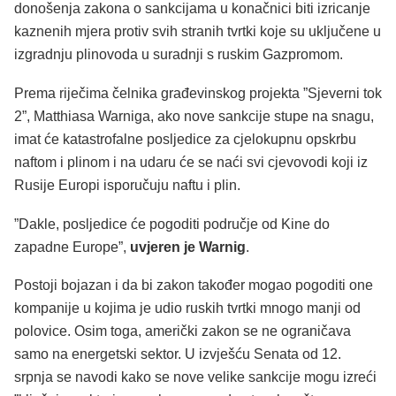
donošenja zakona o sankcijama u konačnici biti izricanje
kaznenih mjera protiv svih stranih tvrtki koje su uključene u
izgradnju plinovoda u suradnji s ruskim Gazpromom.
Prema riječima čelnika građevinskog projekta ”Sjeverni tok
2”, Matthiasa Warniga, ako nove sankcije stupe na snagu,
imat će katastrofalne posljedice za cjelokupnu opskrbu
naftom i plinom i na udaru će se naći svi cjevovodi koji iz
Rusije Europi isporučuju naftu i plin.
”Dakle, posljedice će pogoditi područje od Kine do
zapadne Europe”,
uvjeren je Warnig
.
Postoji bojazan i da bi zakon također mogao pogoditi one
kompanije u kojima je udio ruskih tvrtki mnogo manji od
polovice. Osim toga, američki zakon se ne ograničava
samo na energetski sektor. U izvješću Senata od 12.
srpnja se navodi kako se nove velike sankcije mogu izreći