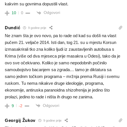
kakvim su govnima dopustili vlast.
Odgovori
10
0
Dundić
9 godine prije
Ne znam šta je ovo novo, pa to rade od kad su došli na vlast
pučem 21. veljače 2014. Isti dan, tog 21. su u mjestu Korsun
izmasakrirali tko zna koliko ljudi iz zaustavljenih autobusa s
Krima (više od dva mjeseca prije masakra u Odesi), tako da je
ovo sve očekivano. Koliko je samo nepodobnih počinilo
samoubojstvo bacanjem sa zgrada… tamo je diktatura sa
samo jednm točkom programa – mržnja prema Rusiji i svemu
ruskom. Tu nema nikakve druge ideologije, programa,
ekonomije, antiruska paranoidna shizofrenija je jedino što
prolazi, jedino to rade i ništa ih drugo ne zanima.
Odgovori
9
-2
Georgij Žukov
9 godine prije