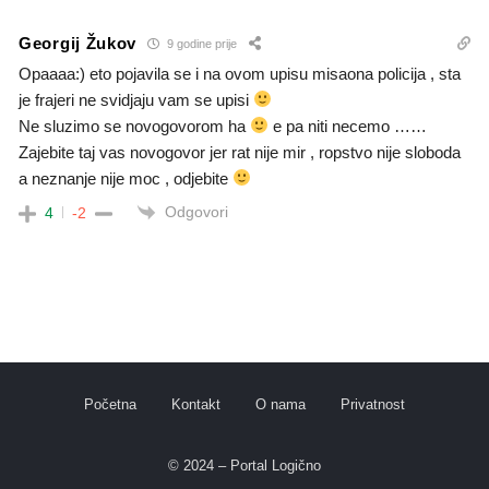
Georgij Žukov
9 godine prije
Opaaaa:) eto pojavila se i na ovom upisu misaona policija , sta
je frajeri ne svidjaju vam se upisi
Ne sluzimo se novogovorom ha
e pa niti necemo ……
Zajebite taj vas novogovor jer rat nije mir , ropstvo nije sloboda
a neznanje nije moc , odjebite
Odgovori
4
-2
Početna
Kontakt
O nama
Privatnost
© 2024 – Portal Logično