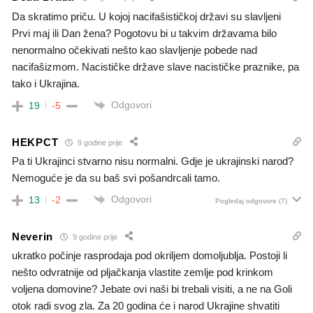
Da skratimo priču. U kojoj nacifašističkoj državi su slavljeni
Prvi maj ili Dan žena? Pogotovu bi u takvim državama bilo
nenormalno očekivati nešto kao slavljenje pobede nad
nacifašizmom. Nacističke države slave nacističke praznike, pa
tako i Ukrajina.
Odgovori
19
-5
HEKPCT
9 godine prije
Pa ti Ukrajinci stvarno nisu normalni. Gdje je ukrajinski narod?
Nemoguće je da su baš svi pošandrcali tamo.
Odgovori
13
-2
Pogledaj odgovore
(7)
Neverin
9 godine prije
ukratko počinje rasprodaja pod okriljem domoljublja. Postoji li
nešto odvratnije od pljačkanja vlastite zemlje pod krinkom
voljena domovine? Jebate ovi naši bi trebali visiti, a ne na Goli
otok radi svog zla. Za 20 godina će i narod Ukrajine shvatiti