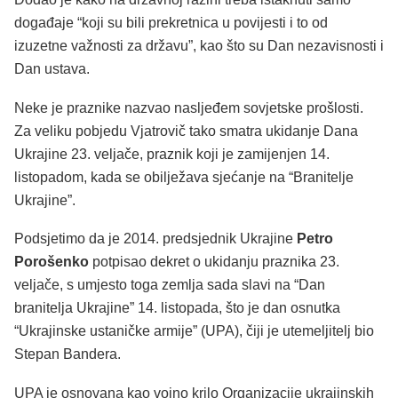
događaje “koji su bili prekretnica u povijesti i to od
izuzetne važnosti za državu”, kao što su Dan nezavisnosti i
Dan ustava.
Neke je praznike nazvao nasljeđem sovjetske prošlosti.
Za veliku pobjedu Vjatrovič tako smatra ukidanje Dana
Ukrajine 23. veljače, praznik koji je zamijenjen 14.
listopadom, kada se obilježava sjećanje na “Branitelje
Ukrajine”.
Podsjetimo da je 2014. predsjednik Ukrajine
Petro
Porošenko
potpisao dekret o ukidanju praznika 23.
veljače, s umjesto toga zemlja sada slavi na “Dan
branitelja Ukrajine” 14. listopada, što je dan osnutka
“Ukrajinske ustaničke armije” (UPA), čiji je utemeljitelj bio
Stepan Bandera.
UPA je osnovana kao vojno krilo Organizacije ukrajinskih