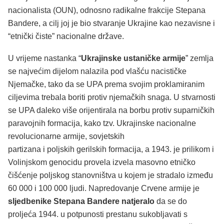
nacionalista (OUN), odnosno radikalne frakcije Stepana
Bandere, a cilj joj je bio stvaranje Ukrajine kao nezavisne i
“etnički čiste” nacionalne države.
U vrijeme nastanka “
Ukrajinske ustaničke armije
” zemlja
se najvećim dijelom nalazila pod vlašću nacističke
Njemačke, tako da se UPA prema svojim proklamiranim
ciljevima trebala boriti protiv njemačkih snaga. U stvarnosti
se UPA daleko više orijentirala na borbu protiv suparničkih
paravojnih formacija, kako tzv. Ukrajinske nacionalne
revolucionarne armije, sovjetskih
partizana i poljskih gerilskih formacija, a 1943. je prilikom i
Volinjskom genocidu provela izvela masovno etničko
čišćenje poljskog stanovništva u kojem je stradalo između
60 000 i 100 000 ljudi. Napredovanje Crvene armije je
sljedbenike Stepana Bandere natjeralo
da se do
proljeća 1944. u potpunosti prestanu sukobljavati s