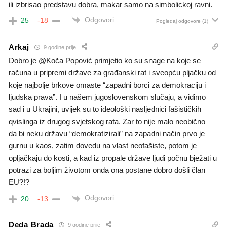
ili izbrisao predstavu dobra, makar samo na simbolickoj ravni.
Odgovori
25
-18
Pogledaj odgovore
(1)
Arkaj
9 godine prije
Dobro je @Koča Popović primjetio ko su snage na koje se
računa u pripremi države za građanski rat i sveopću pljačku od
koje najbolje brkove omaste “zapadni borci za demokraciju i
ljudska prava”. I u našem jugoslovenskom slučaju, a vidimo
sad i u Ukrajini, uvijek su to ideološki nasljednici fašističkih
qvislinga iz drugog svjetskog rata. Zar to nije malo neobično –
da bi neku državu “demokratizirali” na zapadni način prvo je
gurnu u kaos, zatim dovedu na vlast neofašiste, potom je
opljačkaju do kosti, a kad iz propale države ljudi počnu bježati u
potrazi za boljim životom onda ona postane dobro došli član
EU?!?
Odgovori
20
-13
Deda Brada
9 godine prije