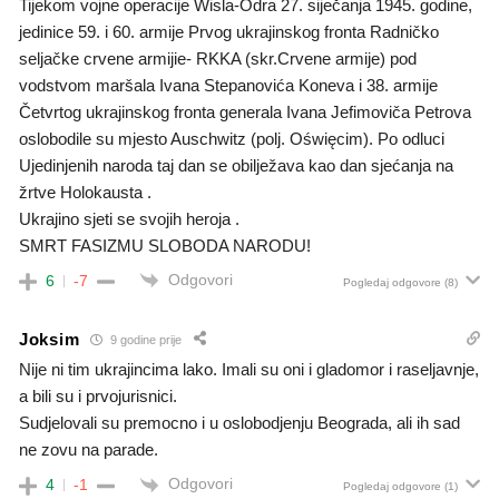
Tijekom vojne operacije Wisla-Odra 27. siječanja 1945. godine,
jedinice 59. i 60. armije Prvog ukrajinskog fronta Radničko
seljačke crvene armijie- RKKA (skr.Crvene armije) pod
vodstvom maršala Ivana Stepanovića Koneva i 38. armije
Četvrtog ukrajinskog fronta generala Ivana Jefimoviča Petrova
oslobodile su mjesto Auschwitz (polj. Oświęcim). Po odluci
Ujedinjenih naroda taj dan se obilježava kao dan sjećanja na
žrtve Holokausta .
Ukrajino sjeti se svojih heroja .
SMRT FASIZMU SLOBODA NARODU!
Odgovori
6
-7
Pogledaj odgovore
(8)
Joksim
9 godine prije
Nije ni tim ukrajincima lako. Imali su oni i gladomor i raseljavnje,
a bili su i prvojurisnici.
Sudjelovali su premocno i u oslobodjenju Beograda, ali ih sad
ne zovu na parade.
Odgovori
4
-1
Pogledaj odgovore
(1)