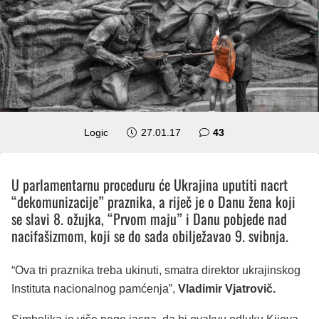
komentara
Logic
27.01.17
43
U parlamentarnu proceduru će Ukrajina uputiti nacrt
“dekomunizacije” praznika, a riječ je o Danu žena koji
se slavi 8. ožujka, “Prvom maju” i Danu pobjede nad
nacifašizmom, koji se do sada obilježavao 9. svibnja.
“Ova tri praznika treba ukinuti, smatra direktor ukrajinskog
Instituta nacionalnog pamćenja”,
Vladimir Vjatrovič.