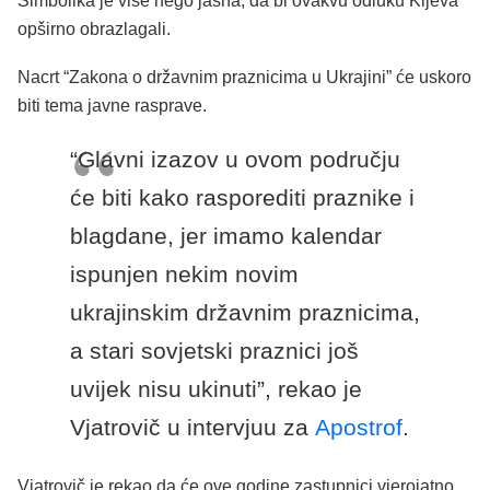
Simbolika je više nego jasna, da bi ovakvu odluku Kijeva
opširno obrazlagali.
Nacrt “Zakona o državnim praznicima u Ukrajini” će uskoro
biti tema javne rasprave.
“Glavni izazov u ovom području
će biti kako rasporediti praznike i
blagdane, jer imamo kalendar
ispunjen nekim novim
ukrajinskim državnim praznicima,
a stari sovjetski praznici još
uvijek nisu ukinuti”, rekao je
Vjatrovič u intervjuu za
Apostrof
.
Vjatrovič je rekao da će ove godine zastupnici vjerojatno