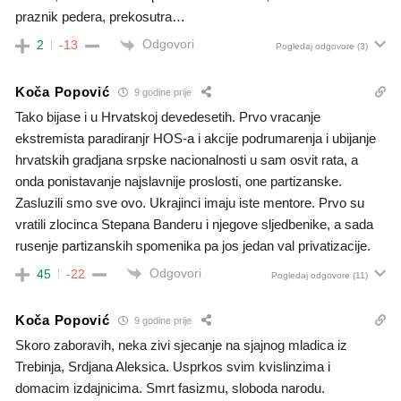
praznik pedera, prekosutra…
Odgovori
2
-13
Pogledaj odgovore
(3)
Koča Popović
9 godine prije
Tako bijase i u Hrvatskoj devedesetih. Prvo vracanje
ekstremista paradiranjr HOS-a i akcije podrumarenja i ubijanje
hrvatskih gradjana srpske nacionalnosti u sam osvit rata, a
onda ponistavanje najslavnije proslosti, one partizanske.
Zasluzili smo sve ovo. Ukrajinci imaju iste mentore. Prvo su
vratili zlocinca Stepana Banderu i njegove sljedbenike, a sada
rusenje partizanskih spomenika pa jos jedan val privatizacije.
Odgovori
45
-22
Pogledaj odgovore
(11)
Koča Popović
9 godine prije
Skoro zaboravih, neka zivi sjecanje na sjajnog mladica iz
Trebinja, Srdjana Aleksica. Usprkos svim kvislinzima i
domacim izdajnicima. Smrt fasizmu, sloboda narodu.