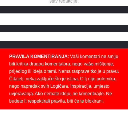
stav redakcije.
PRAVILA KOMENTIRANJA
: Vaši komentari ne smiju
biti kritika drugog komentatora, nego vaše mišljenje,
prijedlog ili ideja o temi. Nema rasprave tko je u pravu.
Čitatelji neka zaključe što je istina. Cilj nije polemika,
nego napredak svih Logičara. Inspiracija, umjesto
uvjeravanja. Ako nemate ideju, ne komentirajte. Ne
budete li respektirali pravila, biti će te blokirani.