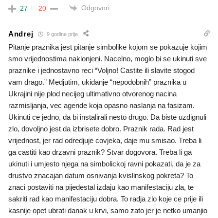
Odgovori
27
-20
Andrej
9 godine prije
Pitanje praznika jest pitanje simbolike kojom se pokazuje kojim
smo vrijednostima naklonjeni. Nacelno, moglo bi se ukinuti sve
praznike i jednostavno reci “Voljno! Castite ili slavite stogod
vam drago.” Medjutim, ukidanje “nepodobnih” praznika u
Ukrajini nije plod necijeg ultimativno otvorenog nacina
razmisljanja, vec agende koja opasno naslanja na fasizam.
Ukinuti ce jedno, da bi instalirali nesto drugo. Da biste uzdignuli
zlo, dovoljno jest da izbrisete dobro. Praznik rada. Rad jest
vrijednost, jer rad odredjuje covjeka, daje mu smisao. Treba li
ga castiti kao drzavni praznik? Stvar dogovora. Treba li ga
ukinuti i umjesto njega na simbolickoj ravni pokazati, da je za
drustvo znacajan datum osnivanja kvislinskog pokreta? To
znaci postaviti na pijedestal izdaju kao manifestaciju zla, te
sakriti rad kao manifestaciju dobra. To radja zlo koje ce prije ili
kasnije opet ubrati danak u krvi, samo zato jer je netko umanjio