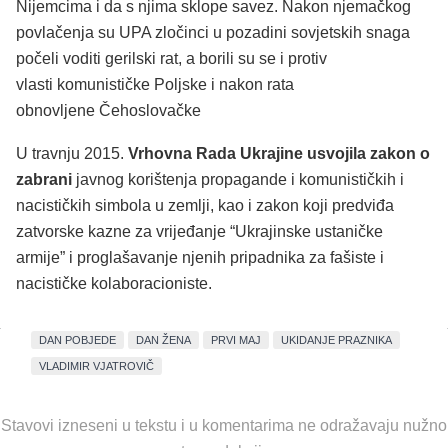
Nijemcima i da s njima sklope savez. Nakon njemačkog
povlačenja su UPA zločinci u pozadini sovjetskih snaga
počeli voditi gerilski rat, a borili su se i protiv
vlasti komunističke Poljske i nakon rata
obnovljene Čehoslovačke
U travnju 2015.
Vrhovna Rada Ukrajine usvojila zakon o
zabrani
javnog korištenja propagande i komunističkih i
nacističkih simbola u zemlji, kao i zakon koji predviđa
zatvorske kazne za vrijeđanje “Ukrajinske ustaničke
armije” i proglašavanje njenih pripadnika za fašiste i
nacističke kolaboracioniste.
DAN POBJEDE
DAN ŽENA
PRVI MAJ
UKIDANJE PRAZNIKA
VLADIMIR VJATROVIČ
Stavovi izneseni u tekstu i u komentarima ne odražavaju nužno