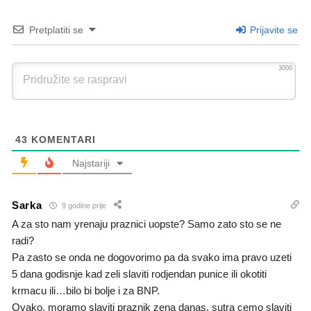
Pretplatiti se
Prijavite se
3000
43
KOMENTARI
Najstariji
Sarka
9 godine prije
A za sto nam yrenaju praznici uopste? Samo zato sto se ne
radi?
Pa zasto se onda ne dogovorimo pa da svako ima pravo uzeti
5 dana godisnje kad zeli slaviti rodjendan punice ili okotiti
krmacu ili…bilo bi bolje i za BNP.
Ovako, moramo slaviti praznik zena danas, sutra cemo slaviti