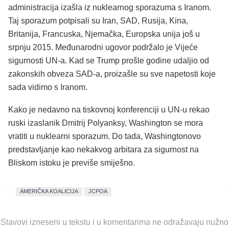
administracija izašla iz nuklearnog sporazuma s Iranom.
Taj sporazum potpisali su Iran, SAD, Rusija, Kina,
Britanija, Francuska, Njemačka, Europska unija još u
srpnju 2015. Međunarodni ugovor podržalo je Vijeće
sigurnosti UN-a. Kad se Trump prošle godine udaljio od
zakonskih obveza SAD-a, proizašle su sve napetosti koje
sada vidimo s Iranom.
Kako je nedavno na tiskovnoj konferenciji u UN-u rekao
ruski izaslanik Dmitrij Polyanksy, Washington se mora
vratiti u nuklearni sporazum. Do tada, Washingtonovo
predstavljanje kao nekakvog arbitara za sigurnost na
Bliskom istoku je previše smiješno.
AMERIČKA KOALICIJA
JCPOA
Stavovi izneseni u tekstu i u komentarima ne odražavaju nužno