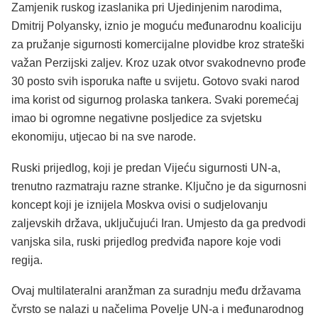
Zamjenik ruskog izaslanika pri Ujedinjenim narodima,
Dmitrij Polyansky, iznio je moguću međunarodnu koaliciju
za pružanje sigurnosti komercijalne plovidbe kroz strateški
važan Perzijski zaljev. Kroz uzak otvor svakodnevno prođe
30 posto svih isporuka nafte u svijetu. Gotovo svaki narod
ima korist od sigurnog prolaska tankera. Svaki poremećaj
imao bi ogromne negativne posljedice za svjetsku
ekonomiju, utjecao bi na sve narode.
Ruski prijedlog, koji je predan Vijeću sigurnosti UN-a,
trenutno razmatraju razne stranke. Ključno je da sigurnosni
koncept koji je iznijela Moskva ovisi o sudjelovanju
zaljevskih država, uključujući Iran. Umjesto da ga predvodi
vanjska sila, ruski prijedlog predviđa napore koje vodi
regija.
Ovaj multilateralni aranžman za suradnju među državama
čvrsto se nalazi u načelima Povelje UN-a i međunarodnog