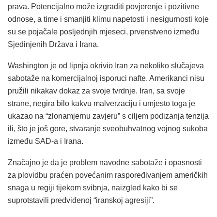
prava. Potencijalno može izgraditi povjerenje i pozitivne
odnose, a time i smanjiti klimu napetosti i nesigurnosti koje
su se pojačale posljednjih mjeseci, prvenstveno između
Sjedinjenih Država i Irana.
Washington je od lipnja okrivio Iran za nekoliko slučajeva
sabotaže na komercijalnoj isporuci nafte. Amerikanci nisu
pružili nikakav dokaz za svoje tvrdnje. Iran, sa svoje
strane, negira bilo kakvu malverzaciju i umjesto toga je
ukazao na “zlonamjernu zavjeru” s ciljem podizanja tenzija
ili, što je još gore, stvaranje sveobuhvatnog vojnog sukoba
između SAD-a i Irana.
Značajno je da je problem navodne sabotaže i opasnosti
za plovidbu praćen povećanim raspoređivanjem američkih
snaga u regiji tijekom svibnja, naizgled kako bi se
suprotstavili predviđenoj “iranskoj agresiji”.