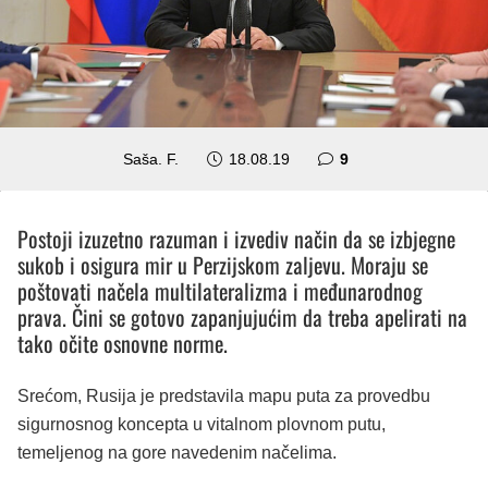
komentara
Saša. F.
18.08.19
9
Postoji izuzetno razuman i izvediv način da se izbjegne
sukob i osigura mir u Perzijskom zaljevu. Moraju se
poštovati načela multilateralizma i međunarodnog
prava. Čini se gotovo zapanjujućim da treba apelirati na
tako očite osnovne norme.
Srećom, Rusija je predstavila mapu puta za provedbu
sigurnosnog koncepta u vitalnom plovnom putu,
temeljenog na gore navedenim načelima.