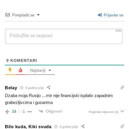
Pretplatiti se
Prijavite se
3000
9
KOMENTARI
Najstariji
Belay
6 godine prije
Dzaba moja Rusijo …mir nije financijski isplativ zapadnim
grabezljivcima i gusarima
Odgovori
34
-1
Pogledaj odgovore
(4)
Bilo kuda, Kiki svuda
6 godine prije