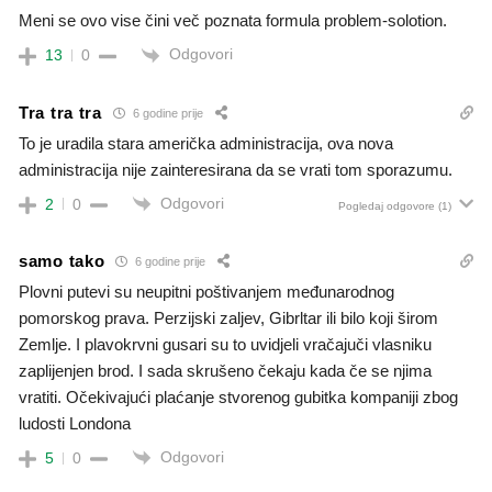
Meni se ovo vise čini več poznata formula problem-solotion.
Odgovori
13
0
Tra tra tra
6 godine prije
To je uradila stara američka administracija, ova nova
administracija nije zainteresirana da se vrati tom sporazumu.
Odgovori
2
0
Pogledaj odgovore
(1)
samo tako
6 godine prije
Plovni putevi su neupitni poštivanjem međunarodnog
pomorskog prava. Perzijski zaljev, Gibrltar ili bilo koji širom
Zemlje. I plavokrvni gusari su to uvidjeli vračajuči vlasniku
zaplijenjen brod. I sada skrušeno čekaju kada če se njima
vratiti. Očekivajući plaćanje stvorenog gubitka kompaniji zbog
ludosti Londona
Odgovori
5
0