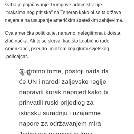
svrha je pojačavanje Trumpove administracije
“maksimalnog pritiska” na Teheran kako bi se ta država
natjerala na ustupanje američkim strateškim zahtjevima.
Ova američka politika je, naravno, nelegitimna i, doista,
zločinačka. Ali to se skriva, kao što to obično rade
Amerikanci, pseudo-imidžom koji glumi svjetskog
„policajca“.
Suprotno tome, postoji nada da
će UN i narodi zaljevske regije
napraviti korak naprijed kako bi
prihvatili ruski prijedlog za
istinsku suradnju i uzajamne
napore za održavanjem mira.
Jedini put naprijed je kroz