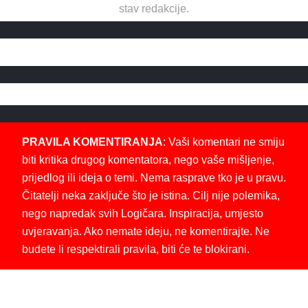
stav redakcije.
PRAVILA KOMENTIRANJA
: Vaši komentari ne smiju
biti kritika drugog komentatora, nego vaše mišljenje,
prijedlog ili ideja o temi. Nema rasprave tko je u pravu.
Čitatelji neka zaključe što je istina. Cilj nije polemika,
nego napredak svih Logičara. Inspiracija, umjesto
uvjeravanja. Ako nemate ideju, ne komentirajte. Ne
budete li respektirali pravila, biti će te blokirani.