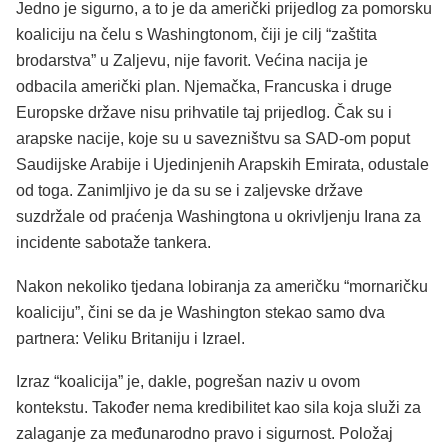
Jedno je sigurno, a to je da američki prijedlog za pomorsku
koaliciju na čelu s Washingtonom, čiji je cilj “zaštita
brodarstva” u Zaljevu, nije favorit. Većina nacija je
odbacila američki plan. Njemačka, Francuska i druge
Europske države nisu prihvatile taj prijedlog. Čak su i
arapske nacije, koje su u savezništvu sa SAD-om poput
Saudijske Arabije i Ujedinjenih Arapskih Emirata, odustale
od toga. Zanimljivo je da su se i zaljevske države
suzdržale od praćenja Washingtona u okrivljenju Irana za
incidente sabotaže tankera.
Nakon nekoliko tjedana lobiranja za američku “mornaričku
koaliciju”, čini se da je Washington stekao samo dva
partnera: Veliku Britaniju i Izrael.
Izraz “koalicija” je, dakle, pogrešan naziv u ovom
kontekstu. Također nema kredibilitet kao sila koja služi za
zalaganje za međunarodno pravo i sigurnost. Položaj