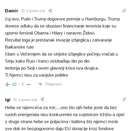
Damir
8 godine prije
čuj ovo, Putin i Trump dogovore primirje u Hamburgu, Trump
donese odluku da se obustavi financiranje terorista koje su
uporno forsirali Obama i Hilary i naravno Židovi.
Rezultat toga je prestanak invazije izbjeglica.i zatvaranje
Balkanske rute
čitam u Večernjem da se sirijske izbjeglice počinju vračati u
Siriju kako Rusi i Iranci oslobađaju dio po dio
teritorija po Siriji i ovom glavonji kriva ova dvojica.
Ti Njemci nisu za vanjske politike
Odgovori
10
0
igi
8 godine prije
Hebe se nijemcima za mir;…ono što njih hebe jeste da bez
ruskih energenata nisu konkurentni na svjetskom tržištu a opet
s druge strane hebe se poljacima i baltima što nijemci misle
sve dok im bezpogovorno daju EU donacije kroz fondove