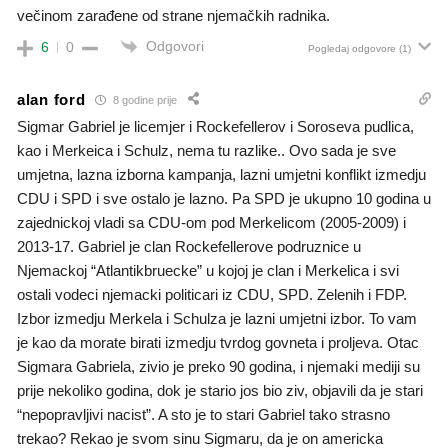
večinom zarađene od strane njemačkih radnika.
Odgovori
6
0
Pogledaj odgovore
(1)
alan ford
8 godine prije
Sigmar Gabriel je licemjer i Rockefellerov i Soroseva pudlica,
kao i Merkeica i Schulz, nema tu razlike.. Ovo sada je sve
umjetna, lazna izborna kampanja, lazni umjetni konflikt izmedju
CDU i SPD i sve ostalo je lazno. Pa SPD je ukupno 10 godina u
zajednickoj vladi sa CDU-om pod Merkelicom (2005-2009) i
2013-17. Gabriel je clan Rockefellerove podruznice u
Njemackoj “Atlantikbruecke” u kojoj je clan i Merkelica i svi
ostali vodeci njemacki politicari iz CDU, SPD. Zelenih i FDP.
Izbor izmedju Merkela i Schulza je lazni umjetni izbor. To vam
je kao da morate birati izmedju tvrdog govneta i proljeva. Otac
Sigmara Gabriela, zivio je preko 90 godina, i njemaki mediji su
prije nekoliko godina, dok je stario jos bio ziv, objavili da je stari
“nepopravljivi nacist”. A sto je to stari Gabriel tako strasno
trekao? Rekao je svom sinu Sigmaru, da je on americka