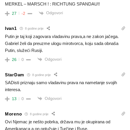
MERKEL – MARSCH ! : RICHTUNG SPANDAU!!
Odgovori
27
-2
Ivan1
8 godine prije
Putin je taj koji zagovara vladavinu prava,a ne zakon jačega.
Gabriel želi da preuzme ulogu mirotvorca, koju sada obnaša
Putin, služeći Rusiji.
Odgovori
26
0
StarDam
8 godine prije
SADisti priznaju samo vladavinu prava na nametanje svojih
interesa.
Odgovori
13
0
Moreno
8 godine prije
Ovi Njemac je nešto pobrka, država mu je okupirana od
Amerikanaca a on optužuje i Turčine i Ruse.