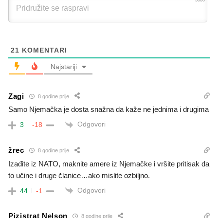
3000
21
KOMENTARI
Najstariji
Zagi
8 godine prije
Samo Njemačka je dosta snažna da kaže ne jednima i drugima
Odgovori
3
-18
žrec
8 godine prije
Izađite iz NATO, maknite amere iz Njemačke i vršite pritisak da
to učine i druge članice…ako mislite ozbiljno.
Odgovori
44
-1
Pizistrat Nelson
8 godine prije