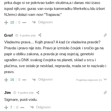
prika dugo si se pokrivao tudim skutima,a i danas nisi izaso
ispod njih,vec guras van svoju kameradku Merkelicu.Idu izbori
NJemci dolazi vam novi “Trapavac”
Odgovori
10
0
Grof
8 godine prije
Vladavinu prava… Kojih prava? A kad će vladavina pravde?
Pravda i pravo nije isto. Pravo je izmislio čovjek i sročio ga na
papir u obliku zakona, a pravda je onaj osjećaj, genetski
ugrađen u DNK svakog čovjeka na planeti, sklad u srcu i
plućima, sve ostalo je nesklad, nepravda, mada se to nazivalo i
pravo.
Odgovori
16
0
Pogledaj odgovore
(1)
Jim
8 godine prije
Sigmare, pusti vodu.
Odgovori
7
0