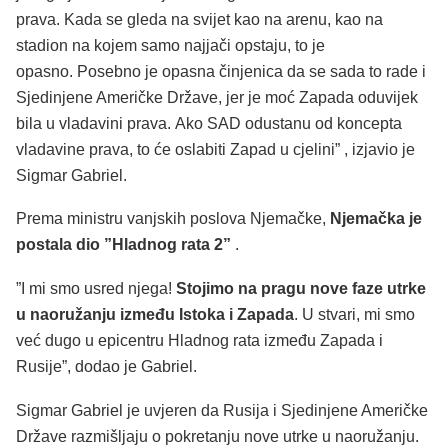
prava. Kada se gleda na svijet kao na arenu, kao na
stadion na kojem samo najjači opstaju, to je
opasno. Posebno je opasna činjenica da se sada to rade i
Sjedinjene Američke Države, jer je moć Zapada oduvijek
bila u vladavini prava. Ako SAD odustanu od koncepta
vladavine prava, to će oslabiti Zapad u cjelini” , izjavio je
Sigmar Gabriel.
Prema ministru vanjskih poslova Njemačke,
Njemačka je
postala dio ”Hladnog rata 2”
.
”I mi smo usred njega!
Stojimo na pragu nove faze utrke
u naoružanju između Istoka i Zapada
. U stvari, mi smo
već dugo u epicentru Hladnog rata između Zapada i
Rusije”, dodao je Gabriel.
Sigmar Gabriel je uvjeren da Rusija i Sjedinjene Američke
Države razmišljaju o pokretanju nove utrke u naoružanju.