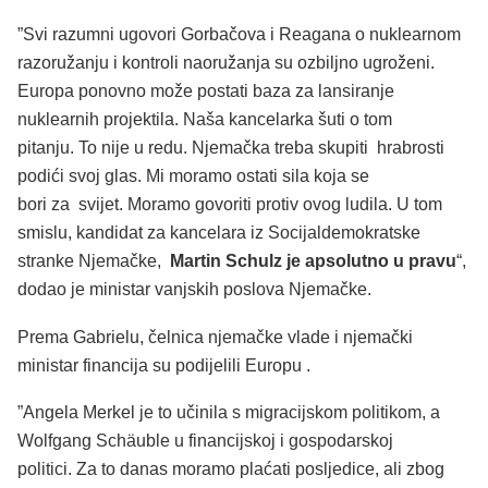
”Svi razumni ugovori Gorbačova i Reagana o nuklearnom
razoružanju i kontroli naoružanja su ozbiljno ugroženi.
Europa ponovno može postati baza za lansiranje
nuklearnih projektila. Naša kancelarka šuti o tom
pitanju. To nije u redu. Njemačka treba skupiti hrabrosti
podići svoj glas. Mi moramo ostati sila koja se
bori za svijet. Moramo govoriti protiv ovog ludila. U tom
smislu, kandidat za kancelara iz Socijaldemokratske
stranke Njemačke,
Martin Schulz je apsolutno u pravu
“,
dodao je ministar vanjskih poslova Njemačke.
Prema Gabrielu, čelnica njemačke vlade i njemački
ministar financija su podijelili Europu .
”Angela Merkel je to učinila s migracijskom politikom, a
Wolfgang Schäuble u financijskoj i gospodarskoj
politici. Za to danas moramo plaćati posljedice, ali zbog