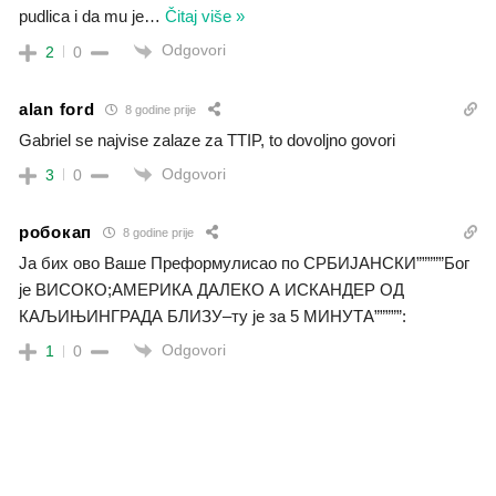
pudlica i da mu je
…
Čitaj više »
Odgovori
2
0
alan ford
8 godine prije
Gabriel se najvise zalaze za TTIP, to dovoljno govori
Odgovori
3
0
робокап
8 godine prije
Ја бих ово Ваше Преформулисао по СРБИЈАНСКИ”””””Бог
је ВИСОКО;АМЕРИКА ДАЛЕКО А ИСКАНДЕР ОД
КАЉИЊИНГРАДА БЛИЗУ–ту је за 5 МИНУТА”””””:
Odgovori
1
0