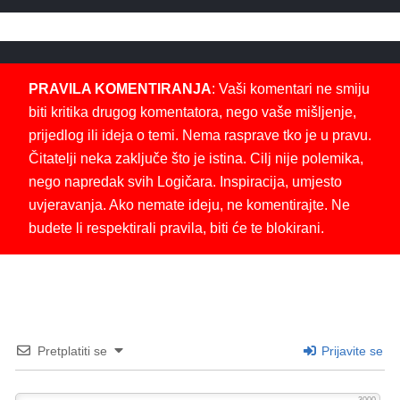
PRAVILA KOMENTIRANJA
: Vaši komentari ne smiju
biti kritika drugog komentatora, nego vaše mišljenje,
prijedlog ili ideja o temi. Nema rasprave tko je u pravu.
Čitatelji neka zaključe što je istina. Cilj nije polemika,
nego napredak svih Logičara. Inspiracija, umjesto
uvjeravanja. Ako nemate ideju, ne komentirajte. Ne
budete li respektirali pravila, biti će te blokirani.
Pretplatiti se
Prijavite se