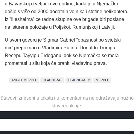
u Bavarskoj u veljači ove godine, kada je u Njemačko
došlo s više od 2000 dodatnih vojnika i stotine helikoptera.
Iz ”Illesheima” će radne skupine ove brigade biti poslane
na isturene položaje u Poljskoj, Rumunjskoj i Latviji.
U svom govoru je Sigmar Gabriel ”opasnost po svjetski
mir” prepoznao u Vladimiru Putinu, Donaldu Trumpu i
Recepu Tayyipu Erdoganu, dok se Njemačka se mora
prometnuti u silu koja će braniti vladavinu prava.
ANGEL MERKEL
HLADNI RAT
HLADNI RAT 2
MERKEL
Stavovi izneseni u tekstu i u komentarima ne odražavaju nužno
stav redakcije.