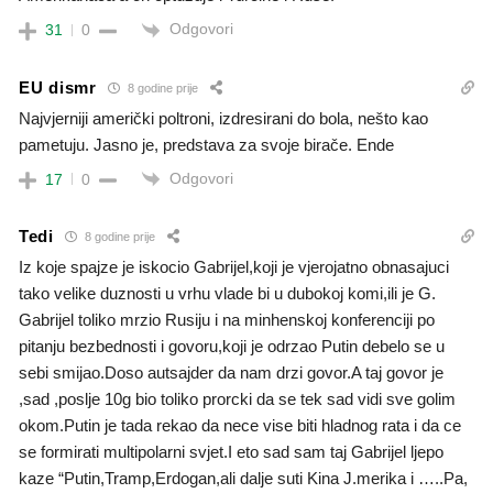
Odgovori
31
0
EU dismr
8 godine prije
Najvjerniji američki poltroni, izdresirani do bola, nešto kao
pametuju. Jasno je, predstava za svoje birače. Ende
Odgovori
17
0
Tedi
8 godine prije
Iz koje spajze je iskocio Gabrijel,koji je vjerojatno obnasajuci
tako velike duznosti u vrhu vlade bi u dubokoj komi,ili je G.
Gabrijel toliko mrzio Rusiju i na minhenskoj konferenciji po
pitanju bezbednosti i govoru,koji je odrzao Putin debelo se u
sebi smijao.Doso autsajder da nam drzi govor.A taj govor je
,sad ,poslje 10g bio toliko prorcki da se tek sad vidi sve golim
okom.Putin je tada rekao da nece vise biti hladnog rata i da ce
se formirati multipolarni svjet.I eto sad sam taj Gabrijel ljepo
kaze “Putin,Tramp,Erdogan,ali dalje suti Kina J.merika i …..Pa,