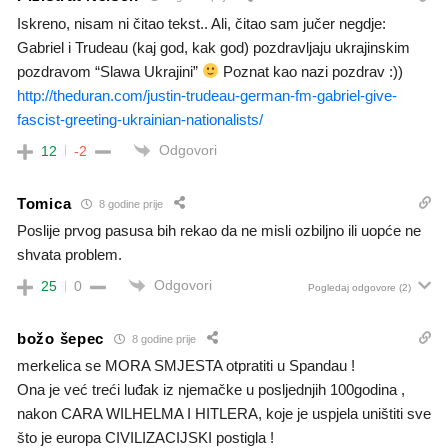
Iskreno, nisam ni čitao tekst.. Ali, čitao sam jučer negdje:
Gabriel i Trudeau (kaj god, kak god) pozdravljaju ukrajinskim
pozdravom “Slawa Ukrajini”
Poznat kao nazi pozdrav :))
http://theduran.com/justin-trudeau-german-fm-gabriel-give-
fascist-greeting-ukrainian-nationalists/
Odgovori
12
-2
Tomica
8 godine prije
Poslije prvog pasusa bih rekao da ne misli ozbiljno ili uopće ne
shvata problem.
Odgovori
25
0
Pogledaj odgovore
(2)
božo šepec
8 godine prije
merkelica se MORA SMJESTA otpratiti u Spandau !
Ona je već treći luđak iz njemačke u posljednjih 100godina ,
nakon CARA WILHELMA I HITLERA, koje je uspjela uništiti sve
što je europa CIVILIZACIJSKI postigla !