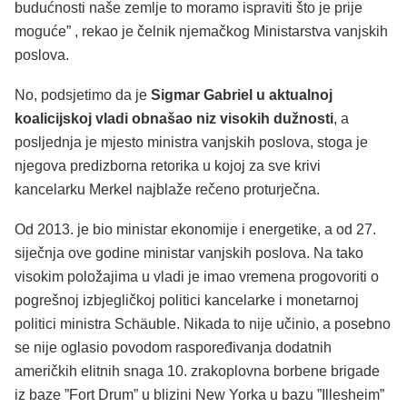
budućnosti naše zemlje to moramo ispraviti što je prije
moguće” , rekao je čelnik njemačkog Ministarstva vanjskih
poslova.
No, podsjetimo da je
Sigmar Gabriel u aktualnoj
koalicijskoj vladi obnašao niz visokih dužnosti
, a
posljednja je mjesto ministra vanjskih poslova, stoga je
njegova predizborna retorika u kojoj za sve krivi
kancelarku Merkel najblaže rečeno proturječna.
Od 2013. je bio ministar ekonomije i energetike, a od 27.
siječnja ove godine ministar vanjskih poslova. Na tako
visokim položajima u vladi je imao vremena progovoriti o
pogrešnoj izbjegličkoj politici kancelarke i monetarnoj
politici ministra Schäuble. Nikada to nije učinio, a posebno
se nije oglasio povodom raspoređivanja dodatnih
američkih elitnih snaga 10. zrakoplovna borbene brigade
iz baze ”Fort Drum” u blizini New Yorka u bazu ”Illesheim”