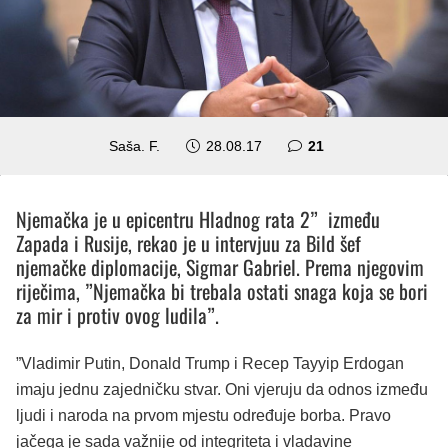
komentar
Saša. F.
28.08.17
21
Njemačka je u epicentru Hladnog rata 2” između
Zapada i Rusije, rekao je u intervjuu za Bild šef
njemačke diplomacije, Sigmar Gabriel. Prema njegovim
riječima, ”Njemačka bi trebala ostati snaga koja se bori
za mir i protiv ovog ludila”.
”Vladimir Putin, Donald Trump i Recep Tayyip Erdogan
imaju jednu zajedničku stvar. Oni vjeruju da odnos između
ljudi i naroda na prvom mjestu određuje borba. Pravo
jačega je sada važnije od integriteta i vladavine